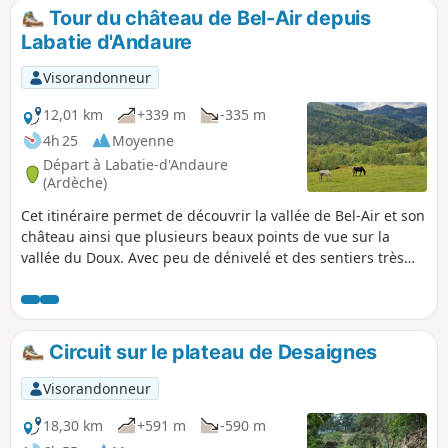
utilisant la Dolce Via, qui permet
Tour du château de Bel-Air depuis
d'allonger le pas après les nombreuses
Labatie d'Andaure
montées et descentes.
Visorandonneur
12,01 km
+339 m
-335 m
4h 25
Moyenne
Départ à Labatie-d'Andaure
(Ardèche)
Cet itinéraire permet de découvrir la vallée de Bel-Air et son
château ainsi que plusieurs beaux points de vue sur la
vallée du Doux. Avec peu de dénivelé et des sentiers très
praticables, cette balade est accessible à tous.
Circuit sur le plateau de Desaignes
Visorandonneur
18,30 km
+591 m
-590 m