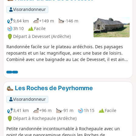
Visorandonneur
9,64 km
+149 m
-146 m
3h 10
Facile
Départ à Devesset (Ardèche)
Randonnée facile sur le plateau ardéchois. Des paysages
reposants et un lac magnifique, avec une base de loisirs.
Combiné avec une baignade au Lac de Devesset, il est ainsi
possible de passer une belle journée de randonnée le
matin, et de loisirs l'après midi.
Les Roches de Peyrhomme
Visorandonneur
3,41 km
+96 m
-91 m
1h 15
Facile
Départ à Rochepaule (Ardèche)
Petite randonnée incontournable à Rochepaule avec un
point de vue panoramique depuis les Roches de