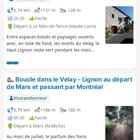
6,74 km
+131 m
-128 m
2h 20
Facile
Départ à Le Mas-de-Tence (Haute-Loire)
Entre espaces boisés et paysages ouverts
avec, en toile de fond, les monts du Velay, le
Haut Lignon reste vert pendant les mois
d'été. Ses maisons de granite évoquent un
riche passé qui résiste à l'usure du temps.
Boucle dans le Velay - Lignon au départ
de Mars et passant par Montréal
Visorandonneur
9,79 km
+186 m
-180 m
3h 20
Facile
Départ à Mars (Ardèche)
Au mois de juillet, le parfum des foins