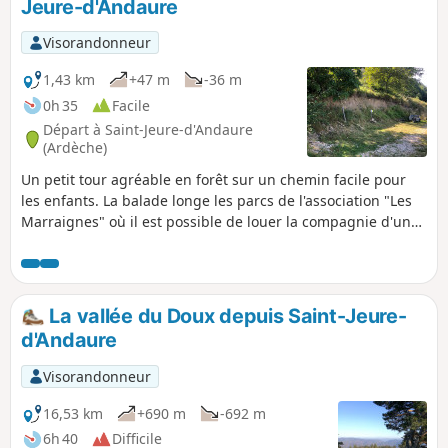
Jeure-d'Andaure
Visorandonneur
1,43 km
+47 m
-36 m
0h 35
Facile
Départ à Saint-Jeure-d'Andaure
(Ardèche)
Un petit tour agréable en forêt sur un chemin facile pour
les enfants. La balade longe les parcs de l'association "Les
Marraignes" où il est possible de louer la compagnie d'un
âne.
La vallée du Doux depuis Saint-Jeure-
d'Andaure
Visorandonneur
16,53 km
+690 m
-692 m
6h 40
Difficile