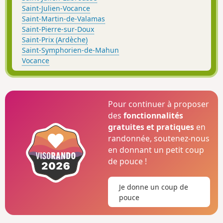
Saint-Julien-Vocance
Saint-Martin-de-Valamas
Saint-Pierre-sur-Doux
Saint-Prix (Ardèche)
Saint-Symphorien-de-Mahun
Vocance
Pour continuer à proposer
des
fonctionnalités
gratuites et pratiques
en
randonnée, soutenez-nous
en donnant un petit coup
de pouce !
Je donne un coup de
pouce