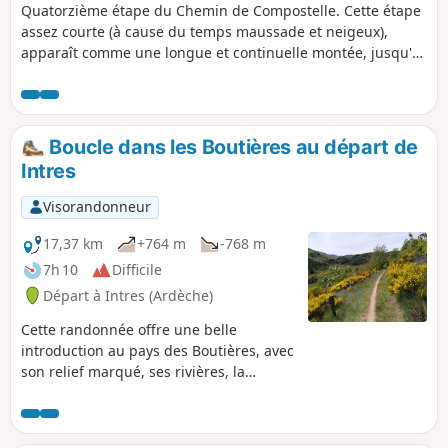
Quatorzième étape du Chemin de Compostelle. Cette étape
assez courte (à cause du temps maussade et neigeux),
apparaît comme une longue et continuelle montée, jusqu'à
atteindre le lieu-dit Raffy, dans les forêts de Meygal, à une
altitude supérieure à 1290 m et qui constitue le point
culminant de ce parcours. Petite halte à Saint-Jeures, petite
commune avec une belle église romane du XIIe siècle,
Boucle dans les Boutières au départ de
située à une courte distance du Pic du Lizieux (1388 m),
Intres
bien visible depuis longtemps avant d'arriver à la ville.
Visorandonneur
17,37 km
+764 m
-768 m
7h 10
Difficile
Départ à Intres (Ardèche)
Cette randonnée offre une belle
introduction au pays des Boutières, avec
son relief marqué, ses rivières, la
diversité des paysages et des points de
vue. On alterne landes, prairies, forêts
de hêtres, de résineux, pour finir en