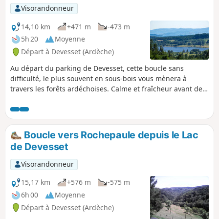
Visorandonneur
14,10 km
+471 m
-473 m
5h 20
Moyenne
Départ à Devesset (Ardèche)
Au départ du parking de Devesset, cette boucle sans
difficulté, le plus souvent en sous-bois vous mènera à
travers les forêts ardéchoises. Calme et fraîcheur avant de
retrouver le lac pour une baignade ou un tour complet du
lac si vous voulez encore marcher !
Boucle vers Rochepaule depuis le Lac
de Devesset
Visorandonneur
15,17 km
+576 m
-575 m
6h 00
Moyenne
Départ à Devesset (Ardèche)