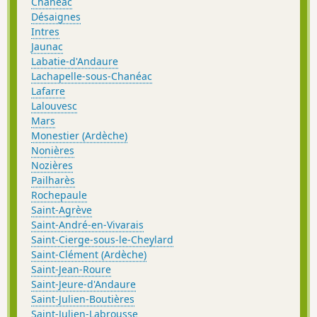
Chanéac
Désaignes
Intres
Jaunac
Labatie-d'Andaure
Lachapelle-sous-Chanéac
Lafarre
Lalouvesc
Mars
Monestier (Ardèche)
Nonières
Nozières
Pailharès
Rochepaule
Saint-Agrève
Saint-André-en-Vivarais
Saint-Cierge-sous-le-Cheylard
Saint-Clément (Ardèche)
Saint-Jean-Roure
Saint-Jeure-d'Andaure
Saint-Julien-Boutières
Saint-Julien-Labrousse