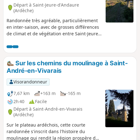
Départ à Saint-Jeure-d'Andaure
(Ardèche)
Randonnée très agréable, particulièrement
en inter-saison, avec de grosses différences
de climat et de végétation entre Saint-Jeure-
d'Andaure (1000m) et la vallée du Doux
(500m). Les points de vue sont typiquement
ardéchois, et changent pratiquement à
chaque virage.
Sur les chemins du moulinage à Saint-
André-en-Vivarais
Visorandonneur
7,67 km
+163 m
-165 m
2h 40
Facile
Départ à Saint-André-en-Vivarais
(Ardèche)
Sur le plateau ardéchois, cette courte
randonnée s'inscrit dans l'histoire du
moulinage qui rendit la région prospère dès