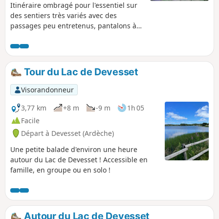
Itinéraire ombragé pour l'essentiel sur
des sentiers très variés avec des
passages peu entretenus, pantalons à
préférer . Accès au lac aménagé à 300m
du point de départ. Je propose une
boucle au départ de Rochepaule. Voir
infos pratiques.
Tour du Lac de Devesset
Visorandonneur
3,77 km
+8 m
-9 m
1h 05
Facile
Départ à Devesset (Ardèche)
Une petite balade d'environ une heure
autour du Lac de Devesset ! Accessible en
famille, en groupe ou en solo !
Autour du Lac de Devesset