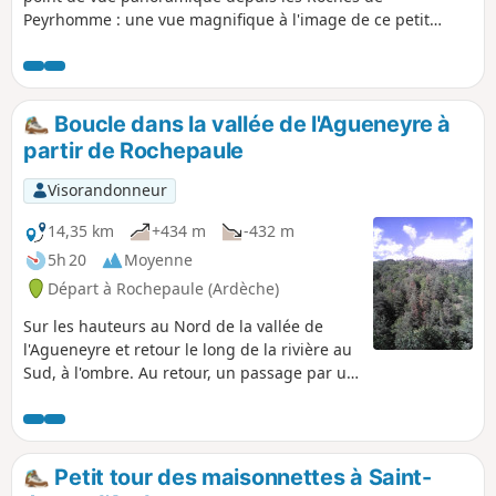
Peyrhomme : une vue magnifique à l'image de ce petit
village de Haute Ardèche.
Boucle dans la vallée de l'Agueneyre à
partir de Rochepaule
Visorandonneur
14,35 km
+434 m
-432 m
5h 20
Moyenne
Départ à Rochepaule (Ardèche)
Sur les hauteurs au Nord de la vallée de
l'Agueneyre et retour le long de la rivière au
Sud, à l'ombre. Au retour, un passage par un
chemin privé non présent sur les cartes avec
passerelle rudimentaire sur la rivière.
Petit tour des maisonnettes à Saint-