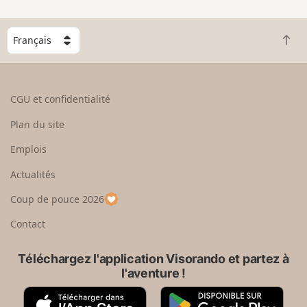
C
R
h
e
o
t
i
o
s
CGU et confidentialité
u
i
r
s
Plan du site
e
s
n
e
Emplois
h
z
Actualités
a
u
u
n
Coup de pouce 2026
t
p
a
Contact
y
s
Téléchargez l'application Visorando et partez à
l'aventure !
A
G