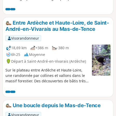
le début du 19e siècle. En juillet et août,
vous pourrez profiter des myrtilles,
framboises et groseilles sauvages sous un
couvert forestier rafraichissant.
Entre Ardèche et Haute-Loire, de Saint-
André-en-Vivarais au Mas-de-Tence
Visorandonneur
18,69 km
+386 m
-380 m
6h 25
Moyenne
Départ à Saint-André-en-Vivarais (Ardèche)
Sur le plateau entre Ardèche et Haute-Loire,
une randonnée par collines et vallons dans le
massif forestier. Des découvertes de bâtis très
intéressants et l'occasion d'un grand bol d'air.
Une boucle depuis le Mas-de-Tence
Visorandonneur