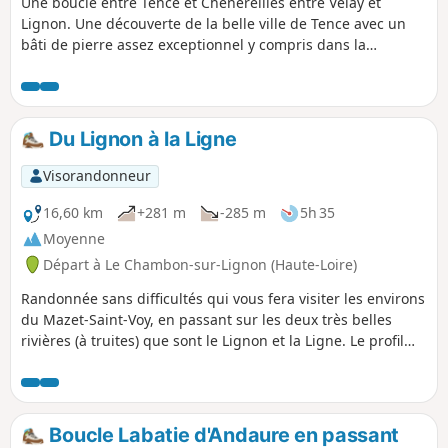
Une boucle entre Tence et Chenereilles entre Velay et
Lignon. Une découverte de la belle ville de Tence avec un
bâti de pierre assez exceptionnel y compris dans la
campagne.
Du Lignon à la Ligne
Visorandonneur
16,60 km
+281 m
-285 m
5h 35
Moyenne
Départ à Le Chambon-sur-Lignon (Haute-Loire)
Randonnée sans difficultés qui vous fera visiter les environs
du Mazet-Saint-Voy, en passant sur les deux très belles
rivières (à truites) que sont le Lignon et la Ligne. Le profil
est varié mais doux et alterne prés et bois. De belles
perspectives sur le Mont Mézenc sont la cerise sur le
gâteau de cette randonnée.
Boucle Labatie d'Andaure en passant