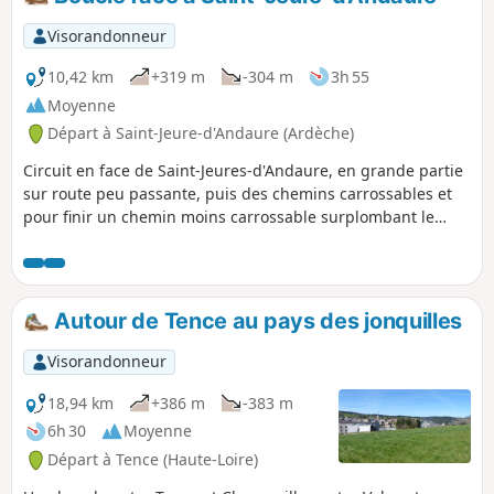
Visorandonneur
10,42 km
+319 m
-304 m
3h 55
Moyenne
Départ à Saint-Jeure-d'Andaure (Ardèche)
Circuit en face de Saint-Jeures-d'Andaure, en grande partie
sur route peu passante, puis des chemins carrossables et
pour finir un chemin moins carrossable surplombant le
Doux.
Autour de Tence au pays des jonquilles
Visorandonneur
18,94 km
+386 m
-383 m
6h 30
Moyenne
Départ à Tence (Haute-Loire)