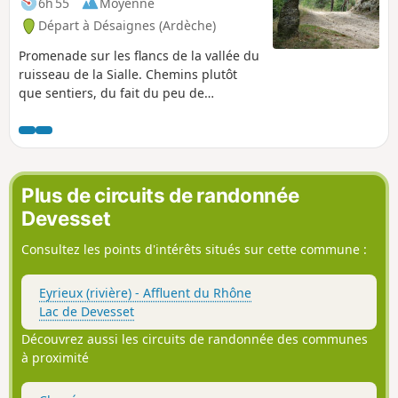
6h 55
Moyenne
Départ à Désaignes (Ardèche)
Promenade sur les flancs de la vallée du
ruisseau de la Sialle. Chemins plutôt
que sentiers, du fait du peu de
fréquentation de cette vallée isolée.
L'origine du tracé est le point haut, mais
le départ de Desaignes quand on vient
du bas est évident.
Plus de circuits de randonnée
Devesset
Consultez les points d'intérêts situés sur cette commune :
Eyrieux (rivière) - Affluent du Rhône
Lac de Devesset
Découvrez aussi les circuits de randonnée des communes
à proximité