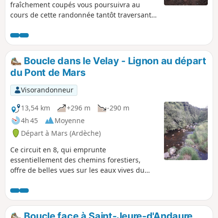
fraîchement coupés vous poursuivra au
cours de cette randonnée tantôt traversant
d'épaisses forêts de conifères ou de hêtres,
tantôt offrant de superbes vues sur les
monts du Velay.
Boucle dans le Velay - Lignon au départ
du Pont de Mars
Visorandonneur
13,54 km
+296 m
-290 m
4h 45
Moyenne
Départ à Mars (Ardèche)
Ce circuit en 8, qui emprunte
essentiellement des chemins forestiers,
offre de belles vues sur les eaux vives du
Lignon.
Boucle face à Saint-Jeure-d'Andaure