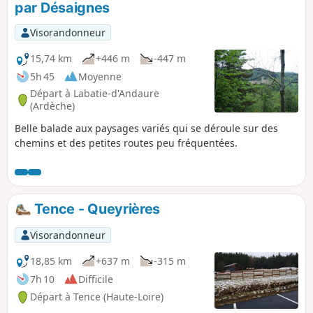
par Désaignes
Visorandonneur
15,74 km
+446 m
-447 m
5h 45
Moyenne
Départ à Labatie-d'Andaure
(Ardèche)
Belle balade aux paysages variés qui se déroule sur des
chemins et des petites routes peu fréquentées.
Tence - Queyrières
Visorandonneur
18,85 km
+637 m
-315 m
7h 10
Difficile
Départ à Tence (Haute-Loire)