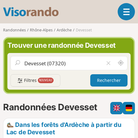
V
O
i
u
s
v
o
Randonnées
Rhône-Alpes
Ardèche
Devesset
r
r
i
a
Trouver une randonnée Devesset
r
n
l
d
a
o
A
V
n
u
i
a
t
d
v
Filtres
Rechercher
NOUVEAU
o
e
i
u
r
g
r
l
a
d
e
Randonnées Devesset
t
e
c
i
m
h
o
o
a
Dans les forêts d'Ardèche à partir du
n
i
m
Lac de Devesset
p