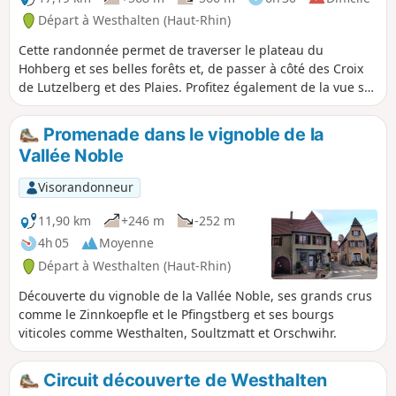
Départ à Westhalten (Haut-Rhin)
Cette randonnée permet de traverser le plateau du
Hohberg et ses belles forêts et, de passer à côté des Croix
de Lutzelberg et des Plaies. Profitez également de la vue sur
la plaine avant Notre-Dame du Hubel et de la beauté de la
forêt dans le plateau du Hohberg.
Promenade dans le vignoble de la
Vallée Noble
Visorandonneur
11,90 km
+246 m
-252 m
4h 05
Moyenne
Départ à Westhalten (Haut-Rhin)
Découverte du vignoble de la Vallée Noble, ses grands crus
comme le Zinnkoepfle et le Pfingstberg et ses bourgs
viticoles comme Westhalten, Soultzmatt et Orschwihr.
Circuit découverte de Westhalten