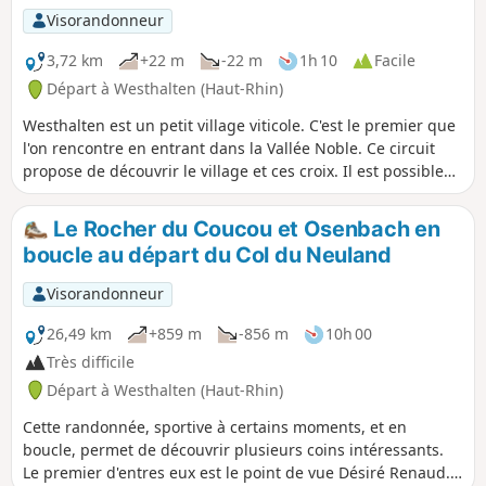
Visorandonneur
3,72 km
+22 m
-22 m
1h 10
Facile
Départ à Westhalten (Haut-Rhin)
Westhalten est un petit village viticole. C'est le premier que
l'on rencontre en entrant dans la Vallée Noble. Ce circuit
propose de découvrir le village et ces croix. Il est possible
de coupler cette balade avec la visite du village voisin de
Soultzmatt ou de faire d'autres randonnées dans le secteur.
Le Rocher du Coucou et Osenbach en
Il est possible aussi de voir le Petit Ballon à plusieurs
boucle au départ du Col du Neuland
reprises ainsi que d'autres sommets vosgiens dans les
environs.
Visorandonneur
26,49 km
+859 m
-856 m
10h 00
Très difficile
Départ à Westhalten (Haut-Rhin)
Cette randonnée, sportive à certains moments, et en
boucle, permet de découvrir plusieurs coins intéressants.
Le premier d'entres eux est le point de vue Désiré Renaud.