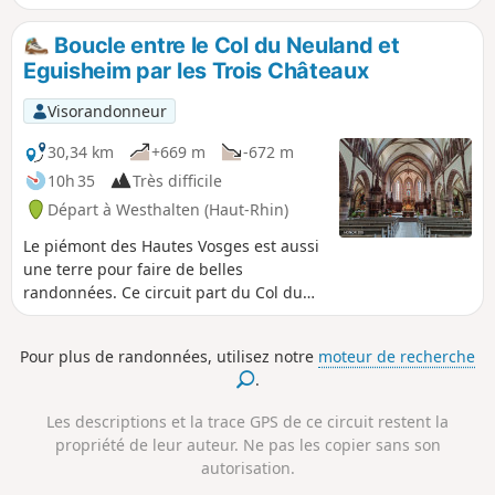
Viennent ensuite Notre-Dame de Schauenberg, le
Châtaigner du Schauenberg, le Rocher du Diable, le Rocher
Boucle entre le Col du Neuland et
du Coucou, l'église d'Osenbach, le Langenstein, le Val du
Eguisheim par les Trois Châteaux
Pâtre avec son église et son cimetière militaire, le Rocher du
Grossfels et la Chapelle Ste-Lucie, Soultzmatt et le
Visorandonneur
Zinkoepfle. Bien sûr, pour apprécier ces points d'intérêts, il
ne faut pas hésiter à s'y arrêter. C'est une randonnée tout
30,34 km
+669 m
-672 m
en dent de scie, dont la dernière montée est la plus difficile.
10h 35
Très difficile
La quasi-totalité du parcours se fait en forêt. Seul le dernier
Départ à Westhalten (Haut-Rhin)
quart est à découvert dans les vignes.
Le piémont des Hautes Vosges est aussi
une terre pour faire de belles
randonnées. Ce circuit part du Col du
Neuland et va jusqu'à Eguisheim en
faisant une boucle. La première partie
Pour plus de randonnées, utilisez notre
moteur de recherche
est totalement forestière. Elle permet de
.
passer par Notre-Dame du
Schauenberg, le Rocher du Coucou ainsi
Les descriptions et la trace GPS de ce circuit restent la
que par les carrières de Gueberschwihr.
propriété de leur auteur. Ne pas les copier sans son
Le circuit passe ensuite par Husseren-
autorisation.
les-Châteaux avant de grimper vers les