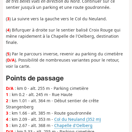
de très belles vues en direction du Nord
. Continuer sur ce
sentier jusqu'à un parking et une route goudronnée.
(
3
) La suivre vers la gauche vers le Col du Neuland.
(
4
) Bifurquer à droite sur le sentier balisé Croix Rouge qui
mène rapidement à la Chapelle de l'Oelberg, destination
finale.
(
5
) Par le parcours inverse, revenir au parking du cimetière
(
D/A
). Possibilité de nombreuses variantes pour le retour,
voir la carte.
Points de passage
D/A
: km 0 - alt. 255 m - Parking cimetière
1
: km 0.2 - alt. 245 m - Rue Haute
2
: km 1.01 - alt. 364 m - Début sentier de crête
Strangenberg
3
: km 1.66 - alt. 385 m - Route goudronnée
4
: km 2.09 - alt. 353 m -
Col du Neuland (352 m)
5
: km 2.67 - alt. 368 m -
Chapelle d'Oelberg
D/A
: km 5.33 - alt. 255 m - Parking cimetière