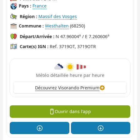
Pays :
France
Région :
Massif des Vosges
Commune :
Westhalten
(68250)
Départ/Arrivée :
N 47.96004° / E 7.260606°
Carte(s) IGN :
Ref. 3719OT, 3719OTR
Météo détaillée heure par heure
Découvrez Visorando Premium
Ouvrir dans l'app