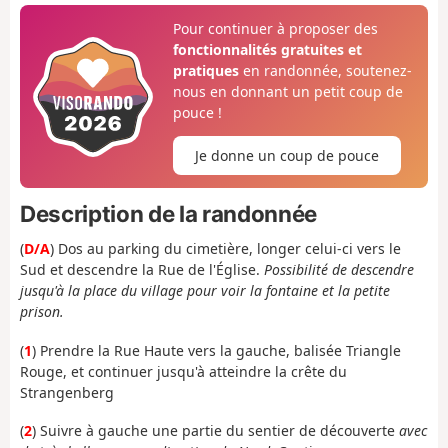
Pour continuer à proposer des
fonctionnalités gratuites et
pratiques
en randonnée, soutenez-
nous en donnant un petit coup de
pouce !
Je donne un coup de pouce
Description de la randonnée
(
D/A
) Dos au parking du cimetière, longer celui-ci vers le
Sud et descendre la Rue de l'Église.
Possibilité de descendre
jusqu'à la place du village pour voir la fontaine et la petite
prison.
(
1
) Prendre la Rue Haute vers la gauche, balisée Triangle
Rouge, et continuer jusqu'à atteindre la crête du
Strangenberg
(
2
) Suivre à gauche une partie du sentier de découverte
avec