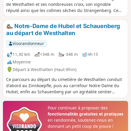
de Westhalten et ses nombreuses croix, son vignoble
réputé ainsi que les collines sèches du Strangenberg. Ce
dernier est un espace naturel remarquable qui accueille
notamment plusieurs types d’orchidées, des géraniums
Notre-Dame de Hubel et Schauenberg
sanguins, des tulipes sauvages et muscaris, ainsi que, pour
au départ de Westhalten
la faune, des huppes fasciés, des lézards verts et des
vipères. De nombreuses vues et panoramas sur le village, le
Visorandonneur
massif du Grand et du Petit Ballon, la plaine d'Alsace et la
Forêt-Noire s'offrent au regard des promeneurs. Important :
11,30 km
+348 m
-348 m
4h 15
le parcours s'effectue essentiellement à découvert, n'oubliez
Moyenne
donc pas chapeau, casquette et de quoi s'hydrater !
Départ à Westhalten (Haut-Rhin)
Ce parcours au départ du cimetière de Westhalten conduit
d'abord au Zinnkoepfle, puis au carrefour Notre-Dame du
Hubel, enfin au Schauenberg par un agréable sentier
forestier. On pourra revenir par le même chemin, ou opter
de se diriger vers l'autre colline, le Strangenberg.
Pour continuer à proposer des
fonctionnalités gratuites et pratiques
en randonnée, soutenez-nous en
donnant un petit coup de pouce !