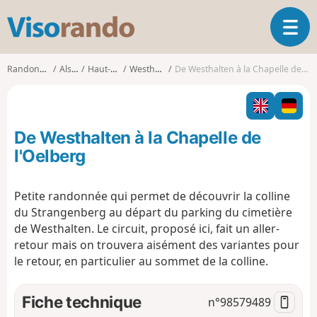
V
O
i
u
s
v
o
Randonnées
Alsace
Haut-Rhin
Westhalten
De Westhalten à la Chapelle de l'Oelberg
r
r
i
a
r
n
l
d
De Westhalten à la Chapelle de
a
o
n
l'Oelberg
a
v
Petite randonnée qui permet de découvrir la colline
i
du Strangenberg au départ du parking du cimetière
g
a
de Westhalten. Le circuit, proposé ici, fait un aller-
t
retour mais on trouvera aisément des variantes pour
i
le retour, en particulier au sommet de la colline.
o
n
Fiche technique
n°
98579489