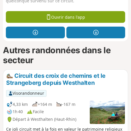
quelconque survenu sur ce circuit.
Ouvrir dans l'app
Autres randonnées dans le
secteur
Circuit des croix de chemins et le
Strangeberg depuis Westhalten
Visorandonneur
4,33 km
+164 m
-167 m
1h 40
Facile
Départ à Westhalten (Haut-Rhin)
Ce joli circuit met à la fois en valeur le patrimoine religieux