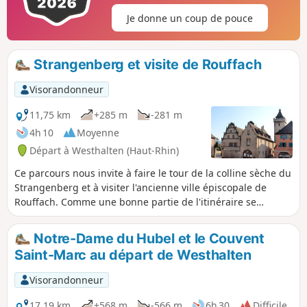
Je donne un coup de pouce
Strangenberg et visite de Rouffach
Visorandonneur
11,75 km
+285 m
-281 m
4h 10
Moyenne
Départ à Westhalten (Haut-Rhin)
Ce parcours nous invite à faire le tour de la colline sèche du
Strangenberg et à visiter l'ancienne ville épiscopale de
Rouffach. Comme une bonne partie de l'itinéraire se
déroule dans le vignoble, il faut s'attendre, par endroits, à
des chemins viticoles pavés ou bétonnés.
Notre-Dame du Hubel et le Couvent
Saint-Marc au départ de Westhalten
Visorandonneur
17,19 km
+568 m
-566 m
6h 30
Difficile