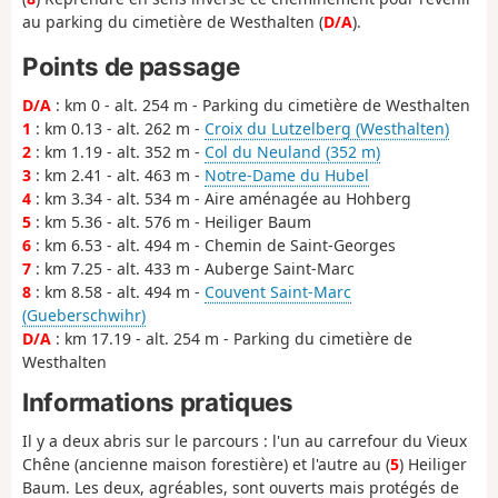
au parking du cimetière de Westhalten (
D/A
).
Points de passage
D/A
: km 0 - alt. 254 m - Parking du cimetière de Westhalten
1
: km 0.13 - alt. 262 m -
Croix du Lutzelberg (Westhalten)
2
: km 1.19 - alt. 352 m -
Col du Neuland (352 m)
3
: km 2.41 - alt. 463 m -
Notre-Dame du Hubel
4
: km 3.34 - alt. 534 m - Aire aménagée au Hohberg
5
: km 5.36 - alt. 576 m - Heiliger Baum
6
: km 6.53 - alt. 494 m - Chemin de Saint-Georges
7
: km 7.25 - alt. 433 m - Auberge Saint-Marc
8
: km 8.58 - alt. 494 m -
Couvent Saint-Marc
(Gueberschwihr)
D/A
: km 17.19 - alt. 254 m - Parking du cimetière de
Westhalten
Informations pratiques
Il y a deux abris sur le parcours : l'un au carrefour du Vieux
Chêne (ancienne maison forestière) et l'autre au (
5
) Heiliger
Baum. Les deux, agréables, sont ouverts mais protégés de