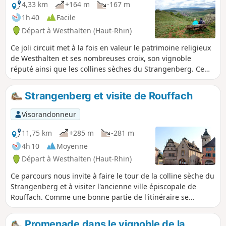
4,33 km
+164 m
-167 m
1h 40
Facile
Départ à Westhalten (Haut-Rhin)
Ce joli circuit met à la fois en valeur le patrimoine religieux
de Westhalten et ses nombreuses croix, son vignoble
réputé ainsi que les collines sèches du Strangenberg. Ce
dernier est un espace naturel remarquable qui accueille
notamment plusieurs types d’orchidées, des géraniums
Strangenberg et visite de Rouffach
sanguins, des tulipes sauvages et muscaris, ainsi que, pour
la faune, des huppes fasciés, des lézards verts et des
Visorandonneur
vipères. De nombreuses vues et panoramas sur le village, le
massif du Grand et du Petit Ballon, la plaine d'Alsace et la
11,75 km
+285 m
-281 m
Forêt-Noire s'offrent au regard des promeneurs. Important :
4h 10
Moyenne
le parcours s'effectue essentiellement à découvert, n'oubliez
Départ à Westhalten (Haut-Rhin)
donc pas chapeau, casquette et de quoi s'hydrater !
Ce parcours nous invite à faire le tour de la colline sèche du
Strangenberg et à visiter l'ancienne ville épiscopale de
Rouffach. Comme une bonne partie de l'itinéraire se
déroule dans le vignoble, il faut s'attendre, par endroits, à
des chemins viticoles pavés ou bétonnés.
Promenade dans le vignoble de la