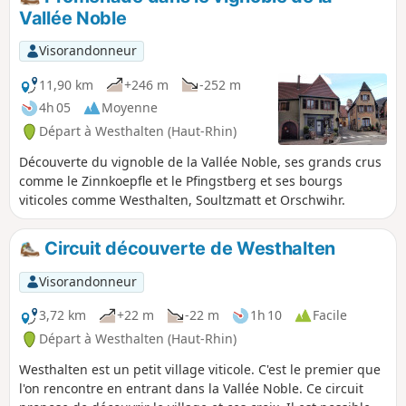
Vallée Noble
Visorandonneur
11,90 km
+246 m
-252 m
4h 05
Moyenne
Départ à Westhalten (Haut-Rhin)
Découverte du vignoble de la Vallée Noble, ses grands crus
comme le Zinnkoepfle et le Pfingstberg et ses bourgs
viticoles comme Westhalten, Soultzmatt et Orschwihr.
Circuit découverte de Westhalten
Visorandonneur
3,72 km
+22 m
-22 m
1h 10
Facile
Départ à Westhalten (Haut-Rhin)
Westhalten est un petit village viticole. C'est le premier que
l'on rencontre en entrant dans la Vallée Noble. Ce circuit