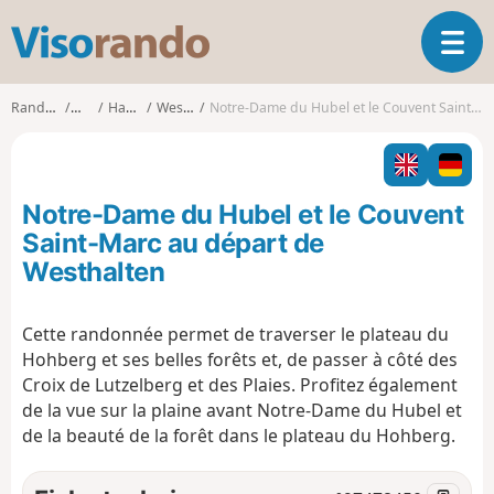
V
O
i
u
s
v
o
Randonnées
Alsace
Haut-Rhin
Westhalten
Notre-Dame du Hubel et le Couvent Saint-Marc au départ de Westhalten
r
r
i
a
r
n
l
d
Notre-Dame du Hubel et le Couvent
a
o
n
Saint-Marc au départ de
a
Westhalten
v
i
g
Cette randonnée permet de traverser le plateau du
a
Hohberg et ses belles forêts et, de passer à côté des
t
Croix de Lutzelberg et des Plaies. Profitez également
i
de la vue sur la plaine avant Notre-Dame du Hubel et
o
de la beauté de la forêt dans le plateau du Hohberg.
n