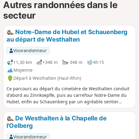
Autres randonnées dans le
secteur
Notre-Dame de Hubel et Schauenberg
au départ de Westhalten
Visorandonneur
11,30 km
+348 m
-348 m
4h 15
Moyenne
Départ à Westhalten (Haut-Rhin)
Ce parcours au départ du cimetière de Westhalten conduit
d'abord au Zinnkoepfle, puis au carrefour Notre-Dame du
Hubel, enfin au Schauenberg par un agréable sentier
forestier. On pourra revenir par le même chemin, ou opter
de se diriger vers l'autre colline, le Strangenberg.
De Westhalten à la Chapelle de
l'Oelberg
Visorandonneur