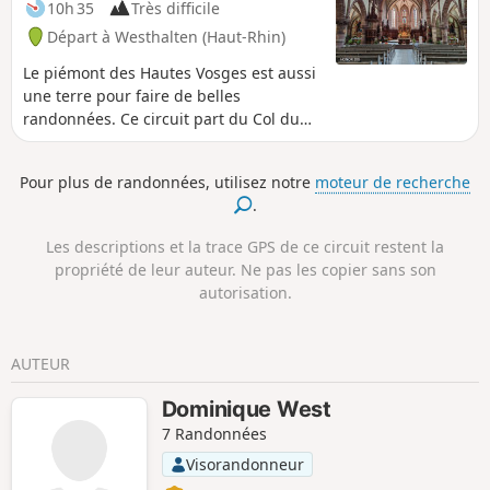
10h 35
Très difficile
La quasi-totalité du parcours se fait en forêt. Seul le dernier
Départ à Westhalten (Haut-Rhin)
quart est à découvert dans les vignes.
Le piémont des Hautes Vosges est aussi
une terre pour faire de belles
randonnées. Ce circuit part du Col du
Neuland et va jusqu'à Eguisheim en
faisant une boucle. La première partie
Pour plus de randonnées, utilisez notre
moteur de recherche
est totalement forestière. Elle permet de
.
passer par Notre-Dame du
Schauenberg, le Rocher du Coucou ainsi
Les descriptions et la trace GPS de ce circuit restent la
que par les carrières de Gueberschwihr.
propriété de leur auteur. Ne pas les copier sans son
Le circuit passe ensuite par Husseren-
autorisation.
les-Châteaux avant de grimper vers les
Trois Châteaux d'Eguisheim. La suite du
parcours suit un sentier botanique
AUTEUR
avant de descendre en lacets vers les
ruines du Hagueneck. Après le château,
Dominique West
la suite du parcours est totalement à
7 Randonnées
découvert et traverse les faubourgs du
village d'Eguisheim puis les villages
Visorandonneur
d'Obermorschwihr, de Gueberschwihr et