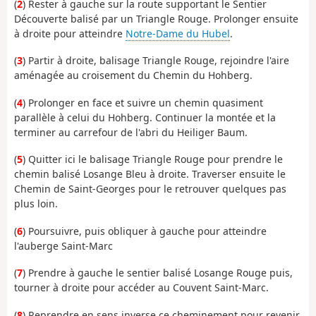
(
2
) Rester à gauche sur la route supportant le Sentier
Découverte balisé par un Triangle Rouge. Prolonger ensuite
à droite pour atteindre
Notre-Dame du Hubel
.
(
3
) Partir à droite, balisage Triangle Rouge, rejoindre l'aire
aménagée au croisement du Chemin du Hohberg.
(
4
) Prolonger en face et suivre un chemin quasiment
parallèle à celui du Hohberg. Continuer la montée et la
terminer au carrefour de l'abri du Heiliger Baum.
(
5
) Quitter ici le balisage Triangle Rouge pour prendre le
chemin balisé Losange Bleu à droite. Traverser ensuite le
Chemin de Saint-Georges pour le retrouver quelques pas
plus loin.
(
6
) Poursuivre, puis obliquer à gauche pour atteindre
l'auberge Saint-Marc
(
7
) Prendre à gauche le sentier balisé Losange Rouge puis,
tourner à droite pour accéder au Couvent Saint-Marc.
(
8
) Reprendre en sens inverse ce cheminement pour revenir