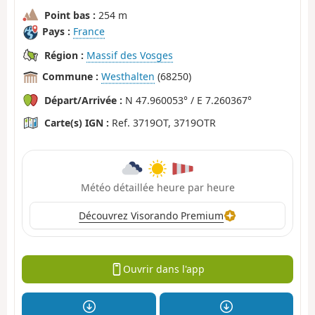
Point bas :
254 m
Pays :
France
Région :
Massif des Vosges
Commune :
Westhalten
(68250)
Départ/Arrivée :
N 47.960053° / E 7.260367°
Carte(s) IGN :
Ref. 3719OT, 3719OTR
Météo détaillée heure par heure
Découvrez Visorando Premium
Ouvrir dans l'app