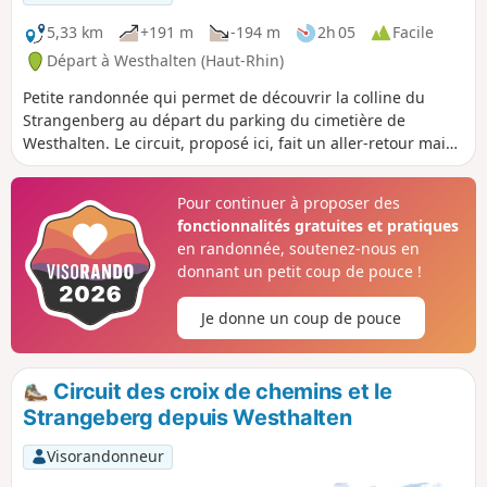
5,33 km
+191 m
-194 m
2h 05
Facile
Départ à Westhalten (Haut-Rhin)
Petite randonnée qui permet de découvrir la colline du
Strangenberg au départ du parking du cimetière de
Westhalten. Le circuit, proposé ici, fait un aller-retour mais
on trouvera aisément des variantes pour le retour, en
particulier au sommet de la colline.
Pour continuer à proposer des
fonctionnalités gratuites et pratiques
en randonnée, soutenez-nous en
donnant un petit coup de pouce !
Je donne un coup de pouce
Circuit des croix de chemins et le
Strangeberg depuis Westhalten
Visorandonneur