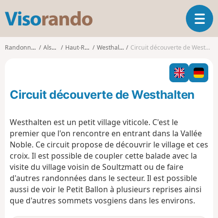
V
O
i
u
s
v
o
Randonnées
Alsace
Haut-Rhin
Westhalten
Circuit découverte de Westhalten
r
r
i
a
r
n
l
d
Circuit découverte de Westhalten
a
o
n
a
Westhalten est un petit village viticole. C'est le
v
premier que l'on rencontre en entrant dans la Vallée
i
Noble. Ce circuit propose de découvrir le village et ces
g
croix. Il est possible de coupler cette balade avec la
a
t
visite du village voisin de Soultzmatt ou de faire
i
d'autres randonnées dans le secteur. Il est possible
o
aussi de voir le Petit Ballon à plusieurs reprises ainsi
n
que d'autres sommets vosgiens dans les environs.