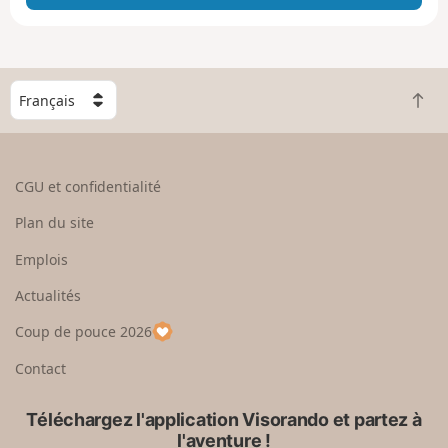
e
e
n
g
C
r
R
h
a
e
o
n
t
i
d
o
s
CGU et confidentialité
u
i
r
s
Plan du site
e
s
n
e
Emplois
h
z
Actualités
a
u
u
n
Coup de pouce 2026
t
p
a
Contact
y
s
Téléchargez l'application Visorando et partez à
l'aventure !