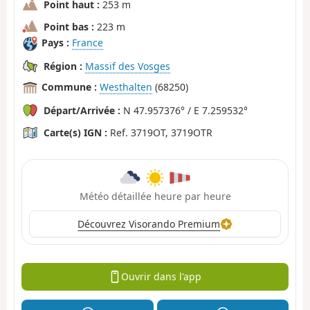
Point haut :
253 m
Point bas :
223 m
Pays :
France
Région :
Massif des Vosges
Commune :
Westhalten
(68250)
Départ/Arrivée :
N 47.957376° / E 7.259532°
Carte(s) IGN :
Ref. 3719OT, 3719OTR
Météo détaillée heure par heure
Découvrez Visorando Premium
Ouvrir dans l'app