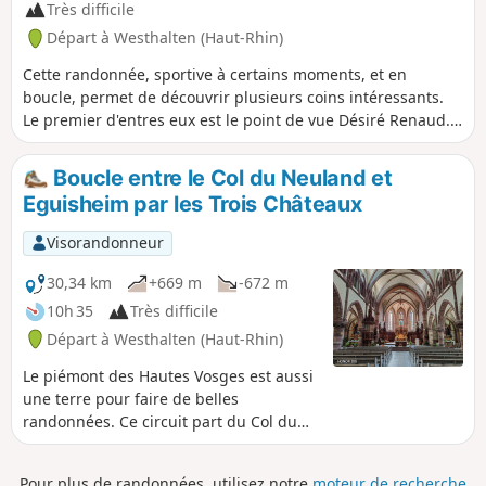
Très difficile
Départ à Westhalten (Haut-Rhin)
Cette randonnée, sportive à certains moments, et en
boucle, permet de découvrir plusieurs coins intéressants.
Le premier d'entres eux est le point de vue Désiré Renaud.
Viennent ensuite Notre-Dame de Schauenberg, le
Châtaigner du Schauenberg, le Rocher du Diable, le Rocher
Boucle entre le Col du Neuland et
du Coucou, l'église d'Osenbach, le Langenstein, le Val du
Eguisheim par les Trois Châteaux
Pâtre avec son église et son cimetière militaire, le Rocher du
Grossfels et la Chapelle Ste-Lucie, Soultzmatt et le
Visorandonneur
Zinkoepfle. Bien sûr, pour apprécier ces points d'intérêts, il
ne faut pas hésiter à s'y arrêter. C'est une randonnée tout
30,34 km
+669 m
-672 m
en dent de scie, dont la dernière montée est la plus difficile.
10h 35
Très difficile
La quasi-totalité du parcours se fait en forêt. Seul le dernier
Départ à Westhalten (Haut-Rhin)
quart est à découvert dans les vignes.
Le piémont des Hautes Vosges est aussi
une terre pour faire de belles
randonnées. Ce circuit part du Col du
Neuland et va jusqu'à Eguisheim en
faisant une boucle. La première partie
Pour plus de randonnées, utilisez notre
moteur de recherche