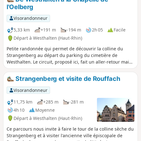
sanguins, des tulipes sauvages et muscaris, ainsi que, pour
l'Oelberg
la faune, des huppes fasciés, des lézards verts et des
vipères. De nombreuses vues et panoramas sur le village, le
Visorandonneur
massif du Grand et du Petit Ballon, la plaine d'Alsace et la
Forêt-Noire s'offrent au regard des promeneurs. Important :
5,33 km
+191 m
-194 m
2h 05
Facile
le parcours s'effectue essentiellement à découvert, n'oubliez
Départ à Westhalten (Haut-Rhin)
donc pas chapeau, casquette et de quoi s'hydrater !
Petite randonnée qui permet de découvrir la colline du
Strangenberg au départ du parking du cimetière de
Westhalten. Le circuit, proposé ici, fait un aller-retour mais
on trouvera aisément des variantes pour le retour, en
particulier au sommet de la colline.
Strangenberg et visite de Rouffach
Visorandonneur
11,75 km
+285 m
-281 m
4h 10
Moyenne
Départ à Westhalten (Haut-Rhin)
Ce parcours nous invite à faire le tour de la colline sèche du
Strangenberg et à visiter l'ancienne ville épiscopale de