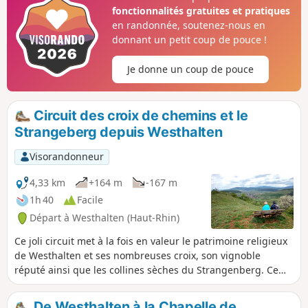
fonctionnalités gratuites et pratiques
en randonnée, soutenez-nous en
donnant un petit coup de pouce !
Je donne un coup de pouce
Circuit des croix de chemins et le
Strangeberg depuis Westhalten
Visorandonneur
4,33 km
+164 m
-167 m
1h 40
Facile
Départ à Westhalten (Haut-Rhin)
Ce joli circuit met à la fois en valeur le patrimoine religieux
de Westhalten et ses nombreuses croix, son vignoble
réputé ainsi que les collines sèches du Strangenberg. Ce
dernier est un espace naturel remarquable qui accueille
notamment plusieurs types d’orchidées, des géraniums
De Westhalten à la Chapelle de