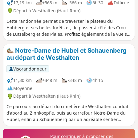
17,19 km
+568 m
-566 m
6h 30
Difficile
Départ à Westhalten (Haut-Rhin)
Cette randonnée permet de traverser le plateau du
Hohberg et ses belles forêts et, de passer à côté des Croix
de Lutzelberg et des Plaies. Profitez également de la vue sur
la plaine avant Notre-Dame du Hubel et de la beauté de la
forêt dans le plateau du Hohberg.
Notre-Dame de Hubel et Schauenberg
au départ de Westhalten
Visorandonneur
11,30 km
+348 m
-348 m
4h 15
Moyenne
Départ à Westhalten (Haut-Rhin)
Ce parcours au départ du cimetière de Westhalten conduit
d'abord au Zinnkoepfle, puis au carrefour Notre-Dame du
Hubel, enfin au Schauenberg par un agréable sentier
forestier. On pourra revenir par le même chemin, ou opter
de se diriger vers l'autre colline, le Strangenberg.
Pour continuer à proposer des