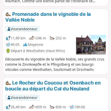
Rouffach. Comme une bonne partie de l'itinéraire se
déroule dans le vignoble, il faut s'attendre, par endroits, à
des chemins viticoles pavés ou bétonnés.
Promenade dans le vignoble de la
Vallée Noble
Visorandonneur
11,90 km
+246 m
-252 m
4h 05
Moyenne
Départ à Westhalten (Haut-Rhin)
Découverte du vignoble de la Vallée Noble, ses grands crus
comme le Zinnkoepfle et le Pfingstberg et ses bourgs
viticoles comme Westhalten, Soultzmatt et Orschwihr.
Le Rocher du Coucou et Osenbach en
boucle au départ du Col du Neuland
Visorandonneur
26,49 km
+859 m
-856 m
10h 00