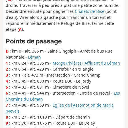
droite. Traverser à peu près à plat une petite zone humide.
Descendre ensuite pour gagner les
Chalets de Bise
(point
d'eau). Virer alors à gauche pour franchir un torrent et
rejoindre immédiatement le Refuge de Bise, terme cette
étape (
A
).
Points de passage
D
: km 0 - alt. 385 m - Saint-Gingolph - Arrêt de bus Rue
Nationale -
Léman
1
: km 0.24 - alt. 385 m -
Morge (rivière) - Affluent du Léman
2
: km 0.64 - alt. 429 m - Carrefour en triangle
3
: km 1 - alt. 473 m - Intersection - Grand Champ
4
: km 3.49 - alt. 830 m - Route D30 - Le Jordy
5
: km 4.03 - alt. 891 m - Cimetière de Novel
6
: km 4.41 - alt. 944 m - Intersection - Entrée de Novel -
Les
Chemins du Léman
7
: km 4.88 - alt. 969 m -
Église de l'Assomption de Marie
(Novel)
8
: km 5.27 - alt. 1 018 m - Départ de chemin
9
: km 5.76 - alt. 1 076 m - Route D30 - Le Deley