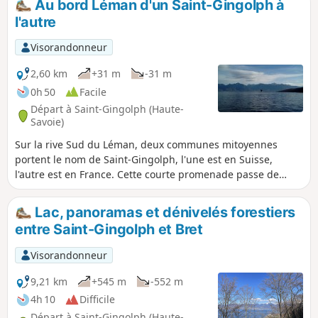
Au bord Léman d'un Saint-Gingolph à
carte IGN. Les régions traversées dans cette partie sont le
l'autre
Chablais, le Giffre, le Massif du Mont Blanc, le Beaufortain.
Visorandonneur
2,60 km
+31 m
-31 m
0h 50
Facile
Départ à Saint-Gingolph (Haute-
Savoie)
Sur la rive Sud du Léman, deux communes mitoyennes
portent le nom de Saint-Gingolph, l'une est en Suisse,
l'autre est en France. Cette courte promenade passe de
l'une à l'autre, tout d'abord le long du lac puis dans les rues
en hauteur. De très beaux points de vue et un riche
Lac, panoramas et dénivelés forestiers
patrimoine sont au rendez-vous.
entre Saint-Gingolph et Bret
Visorandonneur
9,21 km
+545 m
-552 m
4h 10
Difficile
Départ à Saint-Gingolph (Haute-