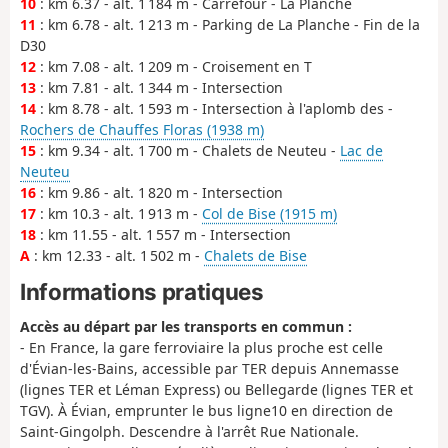
10
: km 6.37 - alt. 1 184 m - Carrefour - La Planche
11
: km 6.78 - alt. 1 213 m - Parking de La Planche - Fin de la
D30
12
: km 7.08 - alt. 1 209 m - Croisement en T
13
: km 7.81 - alt. 1 344 m - Intersection
14
: km 8.78 - alt. 1 593 m - Intersection à l'aplomb des -
Rochers de Chauffes Floras (1938 m)
15
: km 9.34 - alt. 1 700 m - Chalets de Neuteu -
Lac de
Neuteu
16
: km 9.86 - alt. 1 820 m - Intersection
17
: km 10.3 - alt. 1 913 m -
Col de Bise (1915 m)
18
: km 11.55 - alt. 1 557 m - Intersection
A
: km 12.33 - alt. 1 502 m -
Chalets de Bise
Informations pratiques
Accès au départ par les transports en commun :
- En France, la gare ferroviaire la plus proche est celle
d'Évian-les-Bains, accessible par TER depuis Annemasse
(lignes TER et Léman Express) ou Bellegarde (lignes TER et
TGV). À Évian, emprunter le bus ligne10 en direction de
Saint-Gingolph. Descendre à l'arrêt Rue Nationale.