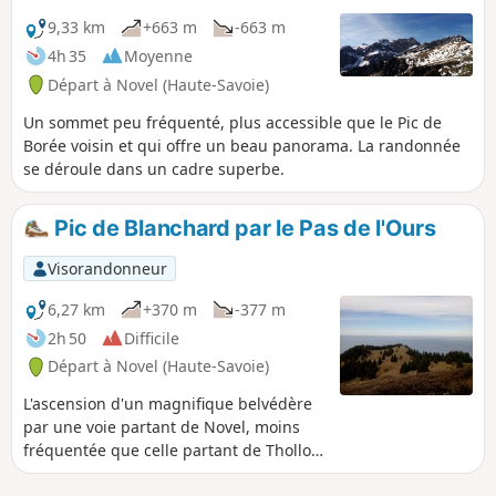
par le col de Rebollion, le col de Neuve,
la Neuva dessous, l'enclos, et enfin "la
9,33 km
+663 m
-663 m
Planche". Cet itinéraire nous a permis
4h 35
Moyenne
d'apercevoir beaucoup de bouquetins à
Départ à Novel (Haute-Savoie)
différents endroits et la flore locale.
Un sommet peu fréquenté, plus accessible que le Pic de
Borée voisin et qui offre un beau panorama. La randonnée
se déroule dans un cadre superbe.
Pic de Blanchard par le Pas de l'Ours
Visorandonneur
6,27 km
+370 m
-377 m
2h 50
Difficile
Départ à Novel (Haute-Savoie)
L'ascension d'un magnifique belvédère
par une voie partant de Novel, moins
fréquentée que celle partant de Thollon.
De superbes points de vue en cours de