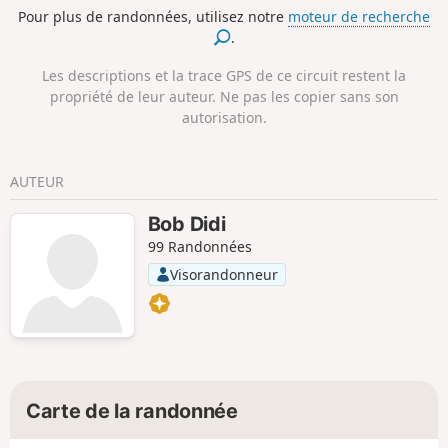
route et au sommet. Une randonnée
Pour plus de randonnées, utilisez notre
moteur de recherche
qui, malgré son altitude et son dénivelé
.
modestes, est réservée aux
randonneurs expérimentés et sachant
Les descriptions et la trace GPS de ce circuit restent la
bien s'orienter.
propriété de leur auteur. Ne pas les copier sans son
autorisation.
AUTEUR
Bob Didi
99 Randonnées
Visorandonneur
Carte de la randonnée