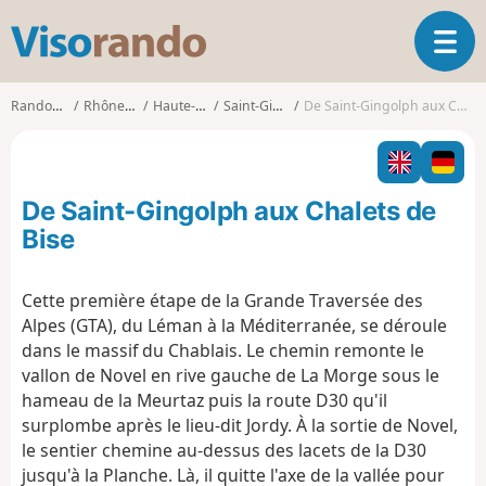
V
O
i
u
s
v
o
Randonnées
Rhône-Alpes
Haute-Savoie
Saint-Gingolph
De Saint-Gingolph aux Chalets de Bise
r
r
i
a
r
n
l
d
De Saint-Gingolph aux Chalets de
a
o
n
Bise
a
v
Cette première étape de la Grande Traversée des
i
Alpes (GTA), du Léman à la Méditerranée, se déroule
g
a
dans le massif du Chablais. Le chemin remonte le
t
vallon de Novel en rive gauche de La Morge sous le
i
hameau de la Meurtaz puis la route D30 qu'il
o
surplombe après le lieu-dit Jordy. À la sortie de Novel,
n
le sentier chemine au-dessus des lacets de la D30
jusqu'à la Planche. Là, il quitte l'axe de la vallée pour