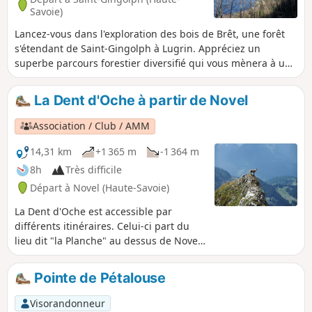
Savoie)
Lancez-vous dans l'exploration des bois de Brêt, une forêt
s'étendant de Saint-Gingolph à Lugrin. Appréciez un
superbe parcours forestier diversifié qui vous mènera à un
panorama exceptionnel sur le Lavaux et le Haut-lac depuis
le hameau Plan de Bret. Des passages délicats se trouvent
La Dent d'Oche à partir de Novel
entre le Plan de Bret et Saint-Gingolph sur un sentier peu
fréquenté mais bien balisé et aménagé. Soyez vigilant, car
Association / Club / AMM
le terrain peut devenir glissant après des périodes de pluie
et n'est pas conseillé aux randonneurs inexpérimentés.
14,31 km
+1 365 m
-1 364 m
8h
Très difficile
Départ à Novel (Haute-Savoie)
La Dent d'Oche est accessible par
différents itinéraires. Celui-ci part du
lieu dit "la Planche" au dessus de Novel.
Il passe par "les chalets de Neuteu", le
col de Pavis, les portes d'Oche, le lac de
Pointe de Pétalouse
la case, le col de planchamp, la dent
d'Oche et le retour se fait en passant
Visorandonneur