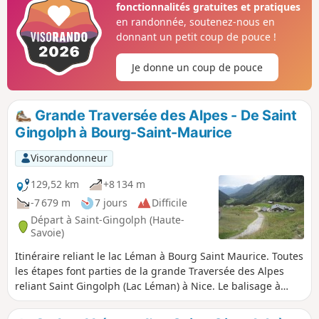
fonctionnalités gratuites et pratiques
d'Europe et sur le sommet des Cornettes de Bise.
rencontres pour partager cette même
en randonnée, soutenez-nous en
passion de la montagne.
donnant un petit coup de pouce !
Je donne un coup de pouce
Grande Traversée des Alpes - De Saint
Gingolph à Bourg-Saint-Maurice
Visorandonneur
129,52 km
+8 134 m
-7 679 m
7 jours
Difficile
Départ à Saint-Gingolph (Haute-
Savoie)
Itinéraire reliant le lac Léman à Bourg Saint Maurice. Toutes
les étapes font parties de la grande Traversée des Alpes
reliant Saint Gingolph (Lac Léman) à Nice. Le balisage à
suivre est le GR®5. Il permet de randonner en admirant les
différents paysages sans toujours être concentré sur une