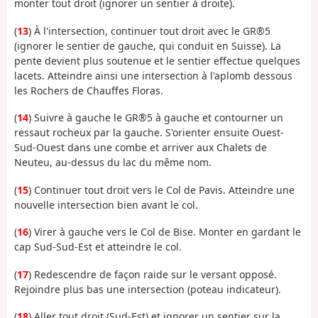
monter tout droit (ignorer un sentier à droite).
(
13
) À l'intersection, continuer tout droit avec le GR®5
(ignorer le sentier de gauche, qui conduit en Suisse). La
pente devient plus soutenue et le sentier effectue quelques
lacets. Atteindre ainsi une intersection à l'aplomb dessous
les Rochers de Chauffes Floras.
(
14
) Suivre à gauche le GR®5 à gauche et contourner un
ressaut rocheux par la gauche. S'orienter ensuite Ouest-
Sud-Ouest dans une combe et arriver aux Chalets de
Neuteu, au-dessus du lac du même nom.
(
15
) Continuer tout droit vers le Col de Pavis. Atteindre une
nouvelle intersection bien avant le col.
(
16
) Virer à gauche vers le Col de Bise. Monter en gardant le
cap Sud-Sud-Est et atteindre le col.
(
17
) Redescendre de façon raide sur le versant opposé.
Rejoindre plus bas une intersection (poteau indicateur).
(
18
) Aller tout droit (Sud-Est) et ignorer un sentier sur la