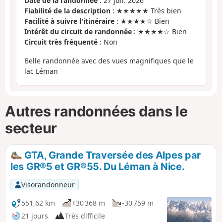
Date de la randonnée
: 27 juil. 2026
Fiabilité de la description
: ★★★★★ Très bien
Facilité à suivre l'itinéraire
: ★★★★☆ Bien
Intérêt du circuit de randonnée
: ★★★★☆ Bien
Circuit très fréquenté
: Non
Belle randonnée avec des vues magnifiques que le
lac Léman
Autres randonnées dans le
secteur
GTA, Grande Traversée des Alpes par
les GR®5 et GR®55. Du Léman à Nice.
Visorandonneur
551,62 km
+30 368 m
-30 759 m
21 jours
Très difficile