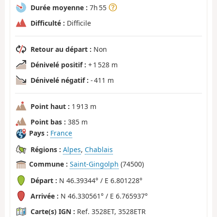
Durée moyenne :
7h 55
Difficulté :
Difficile
Retour au départ :
Non
Dénivelé positif :
+ 1 528 m
Dénivelé négatif :
- 411 m
Point haut :
1 913 m
Point bas :
385 m
Pays :
France
Régions :
Alpes
,
Chablais
Commune :
Saint-Gingolph
(74500)
Départ :
N 46.39344° / E 6.801228°
Arrivée :
N 46.330561° / E 6.765937°
Carte(s) IGN :
Ref. 3528ET, 3528ETR