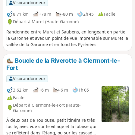
Visorandonneur
8,71 km
+78 m
-80 m
2h 45
Facile
Départ à Muret (Haute-Garonne)
Randonnée entre Muret et Saubens, en longeant en partie
la Garonne et avec un point de vue imprenable sur Muret la
vallée de la Garonne et en fond les Pyrénées
Boucle de la Riverotte à Clermont-le-
Fort
Visorandonneur
3,62 km
+6 m
-6 m
1h 05
Facile
Départ à Clermont-le-Fort (Haute-
Garonne)
À deux pas de Toulouse, petit itinéraire très
facile, avec vue sur le village et la falaise qui
se reflètent dans l'étang, ou sur les cascades