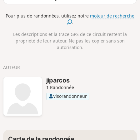
de l'Ariège.Balade de moins d'une heure,
dénivelé quasi inexistant mais qui peut
Pour plus de randonnées, utilisez notre
moteur de recherche
durer fort longtemps si vous aimez "caresser
.
les roseaux, effeuiller les étangs et pleurer
du Rimbaud" ou simplement contempler les
Les descriptions et la trace GPS de ce circuit restent la
canards, les aigrettes et les hérons ou
propriété de leur auteur. Ne pas les copier sans son
pique-niquer les pieds dans l'eau, l'huile
autorisation.
solaire à portée de main.
AUTEUR
jiparcos
1 Randonnée
Visorandonneur
Carte de la randonnée