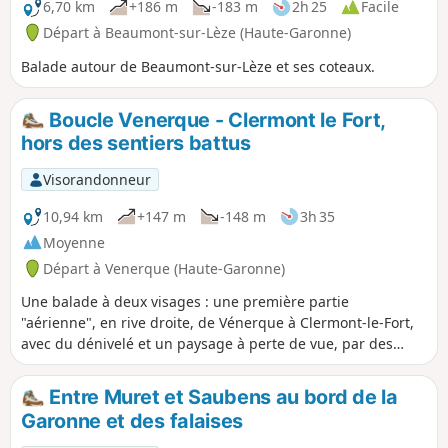
6,70 km
+186 m
-183 m
2h 25
Facile
Départ à Beaumont-sur-Lèze (Haute-Garonne)
Balade autour de Beaumont-sur-Lèze et ses coteaux.
Boucle Venerque - Clermont le Fort,
hors des sentiers battus
Visorandonneur
10,94 km
+147 m
-148 m
3h 35
Moyenne
Départ à Venerque (Haute-Garonne)
Une balade à deux visages : une première partie
"aérienne", en rive droite, de Vénerque à Clermont-le-Fort,
avec du dénivelé et un paysage à perte de vue, par des
sentiers inusités (en dehors des amateurs de trail) et, en
rive gauche, une seconde partie, totalement "pépère" qui
Entre Muret et Saubens au bord de la
serpente entre lac, bords de rivière et quartiers paisibles
Garonne et des falaises
du Vernet.