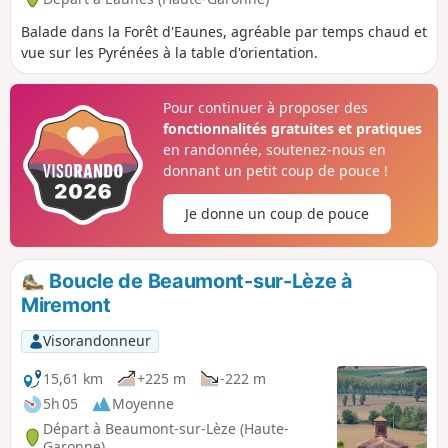
Balade dans la Forêt d'Eaunes, agréable par temps chaud et
vue sur les Pyrénées à la table d'orientation.
Pour continuer à proposer des
fonctionnalités gratuites et pratiques
en randonnée, soutenez-nous en
donnant un petit coup de pouce !
Je donne un coup de pouce
Boucle de Beaumont-sur-Lèze à
Miremont
Visorandonneur
15,61 km
+225 m
-222 m
5h 05
Moyenne
Départ à Beaumont-sur-Lèze (Haute-
Garonne)