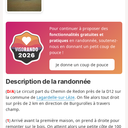
Pour continuer à proposer des
fonctionnalités gratuites et
pratiques
en randonnée, soutenez-
nous en donnant un petit coup de
pouce !
Je donne un coup de pouce
Description de la randonnée
(
D/A
) Le circuit part du Chemin de Redon près de la D12 sur
la commune de
Lagardelle-sur-Lèze
. On file alors tout droit
sur près de 2 km en direction de Burgurolles à travers
champ.
(
1
) Arrivé avant la première maison, on prend à droite pour
remonter sur le bois. On atteint alors une petite côte de 100