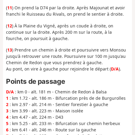
(
11
) On prend la D74 par la droite. Après Majounat et avoir
franchi le Ruisseau du Rivals, on prend le sentier à droite.
(
12
) À la Plaine du Vigné, après un coude à droite, on
continue sur la droite. Après 200 m sur la route, à la
fourche, on poursuit à gauche.
(
13
) Prendre un chemin à droite et poursuivre vers Monsou
jusqu'à retrouver une route. Poursuivre sur 100 m jusqu'au
Chemin de Redon que vous prendrez à gauche.
Au pont, on vire à gauche pour rejoindre le départ (
D/A
).
Points de passage
D/A
: km 0 - alt. 181 m - Chemin de Redon à Balsa
1
: km 1.72 - alt. 186 m - Bifurcation près de de Burgurolles
2
: km 2.97 - alt. 214 m - Sentier forestier à gauche
3
: km 3.99 - alt. 223 m - Maison isolée
4
: km 4.47 - alt. 224 m - D43
5
: km 5.25 - alt. 233 m - Bifurcation sur chemin herbeux
6
: km 6.41 - alt. 246 m - Route sur la gauche