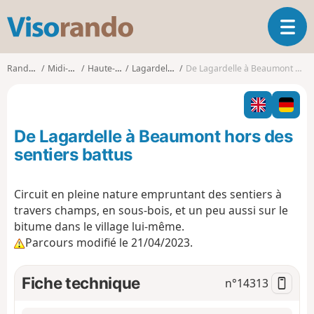
V
O
i
u
s
v
o
Randonnées
Midi-Pyrénées
Haute-Garonne
Lagardelle-sur-Lèze
De Lagardelle à Beaumont hors des sentiers battus
r
r
i
a
r
n
l
d
De Lagardelle à Beaumont hors des
a
o
n
sentiers battus
a
v
Circuit en pleine nature empruntant des sentiers à
i
travers champs, en sous-bois, et un peu aussi sur le
g
a
bitume dans le village lui-même.
t
Parcours modifié le 21/04/2023.
i
o
Fiche technique
n°
14313
n