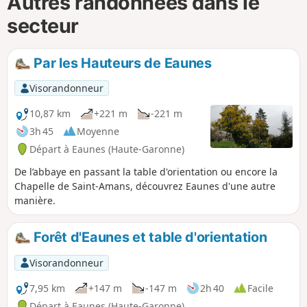
Autres randonnées dans le
secteur
Par les Hauteurs de Eaunes
Visorandonneur
10,87 km
+221 m
-221 m
3h 45
Moyenne
Départ à Eaunes (Haute-Garonne)
De l’abbaye en passant la table d'orientation ou encore la
Chapelle de Saint-Amans, découvrez Eaunes d'une autre
manière.
Forêt d'Eaunes et table d'orientation
Visorandonneur
7,95 km
+147 m
-147 m
2h 40
Facile
Départ à Eaunes (Haute-Garonne)