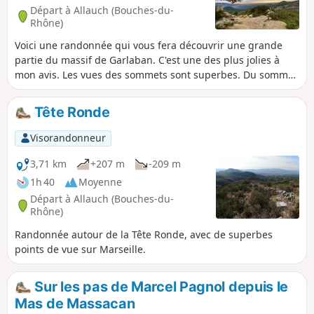
Départ à Allauch (Bouches-du-
Rhône)
Voici une randonnée qui vous fera découvrir une grande
partie du massif de Garlaban. C'est une des plus jolies à
mon avis. Les vues des sommets sont superbes. Du sommet
de Grande Tête Rouge, vous pourrez voir tout Marseille de
Callelongue à l'Estaque et depuis le Garlaban, le golfe de la
Tête Ronde
Ciotat et Cassis.
Visorandonneur
3,71 km
+207 m
-209 m
1h 40
Moyenne
Départ à Allauch (Bouches-du-
Rhône)
Randonnée autour de la Tête Ronde, avec de superbes
points de vue sur Marseille.
Sur les pas de Marcel Pagnol depuis le
Mas de Massacan