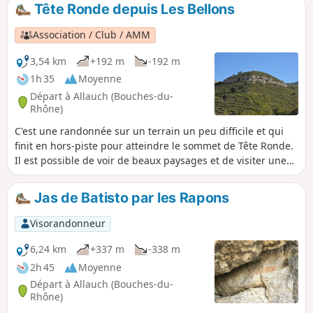
Tête Ronde depuis Les Bellons
Association / Club / AMM
3,54 km
+192 m
-192 m
1h 35
Moyenne
Départ à Allauch (Bouches-du-
Rhône)
C'est une randonnée sur un terrain un peu difficile et qui
finit en hors-piste pour atteindre le sommet de Tête Ronde.
Il est possible de voir de beaux paysages et de visiter une
grotte de Bauxite sur le retour. C'est un petit parcours bien
emprunté
Jas de Batisto par les Rapons
Visorandonneur
6,24 km
+337 m
-338 m
2h 45
Moyenne
Départ à Allauch (Bouches-du-
Rhône)