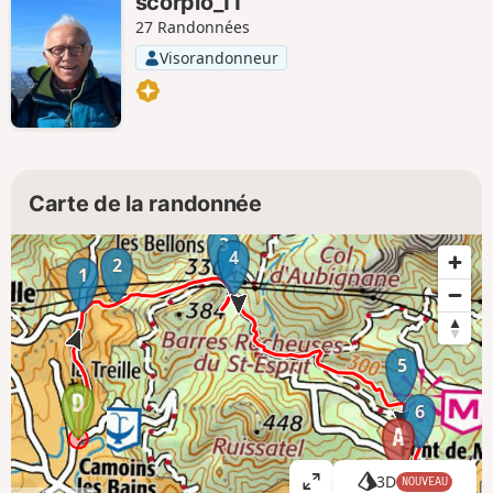
scorpio_11
27 Randonnées
Visorandonneur
Carte de la randonnée
3
4
2
1
5
6
3D
NOUVEAU
A