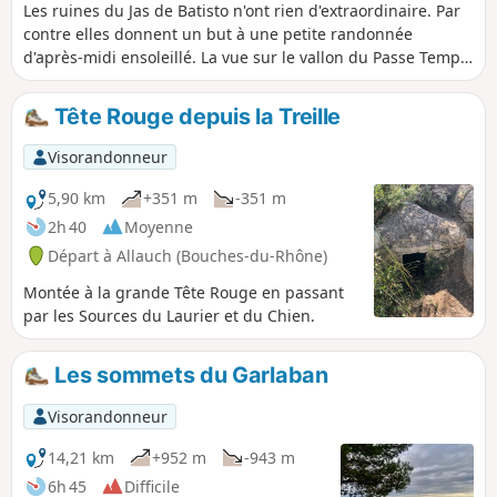
Les ruines du Jas de Batisto n'ont rien d'extraordinaire. Par
contre elles donnent un but à une petite randonnée
d'après-midi ensoleillé. La vue sur le vallon du Passe Temps,
du Garlaban et des Escaouprés est magnifique. Le coin est
sauvage et, avec un peu de chance, on pourra voir des
Tête Rouge depuis la Treille
perdreaux et croiser des lièvres.
Visorandonneur
5,90 km
+351 m
-351 m
2h 40
Moyenne
Départ à Allauch (Bouches-du-Rhône)
Montée à la grande Tête Rouge en passant
par les Sources du Laurier et du Chien.
Les sommets du Garlaban
Visorandonneur
14,21 km
+952 m
-943 m
6h 45
Difficile