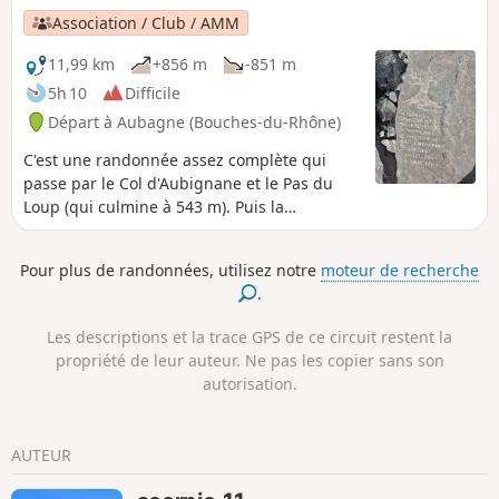
Association / Club / AMM
11,99 km
+856 m
-851 m
5h 10
Difficile
Départ à Aubagne (Bouches-du-Rhône)
C'est une randonnée assez complète qui
passe par le Col d'Aubignane et le Pas du
Loup (qui culmine à 543 m). Puis la
randonnée croise la Grotte du Grosibou, le
Pic du Taoumé ainsi que la Baume Sourne
Pour plus de randonnées, utilisez notre
moteur de recherche
ou Grotte des Chauves-Souris. C'est un
.
espace protégé et grillagé, mais il est
possible de la voir et de prendre des photos,
Les descriptions et la trace GPS de ce circuit restent la
c'est très joli. La randonnée croise aussi le
propriété de leur auteur. Ne pas les copier sans son
Puits du Mûrier, le Col du Garlaban, la Croix
autorisation.
du Garlaban, les gravures sur roche de Louis
Douard (plus de 100 gravures sur roches) et
enfin pour finir la Grotte du Plantier, ou la
AUTEUR
Grotte du Cerf ou la Grotte de Manon.