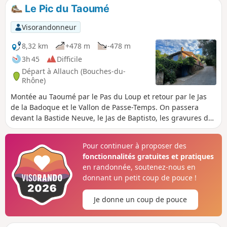
Le Pic du Taoumé
Visorandonneur
8,32 km
+478 m
-478 m
3h 45
Difficile
Départ à Allauch (Bouches-du-
Rhône)
Montée au Taoumé par le Pas du Loup et retour par le Jas
de la Badoque et le Vallon de Passe-Temps. On passera
devant la Bastide Neuve, le Jas de Baptisto, les gravures du
Pas du Loup et la Grotte du Grosibou.
Pour continuer à proposer des
fonctionnalités gratuites et pratiques
en randonnée, soutenez-nous en
donnant un petit coup de pouce !
Je donne un coup de pouce