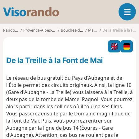
V
O
i
u
s
v
o
Randonnées
Provence-Alpes-Côte d'Azur
Bouches-du-Rhône
Marseille
De la Treille à la Font de Mai
r
r
i
a
r
n
l
d
De la Treille à la Font de Mai
a
o
n
a
Le réseau de bus gratuit du Pays d'Aubagne et de
v
l'Étoile permet des circuits originaux. Ainsi, la ligne 10
i
(Gare d'Aubagne - La Treille) vous laissera à la Treille, à
g
deux pas de la tombe de Marcel Pagnol. Vous pourrez
a
t
alors partir dans les collines où il tourna ses films.
i
Vous passerez ensuite par le Domaine magnifique de
o
la Font de Mai. Puis, vous pourrez rentrer sur
n
Aubagne par la ligne de bus 14 (Éoures - Gare
d'Aubagne). Attention, ces bus ne roulent pas le