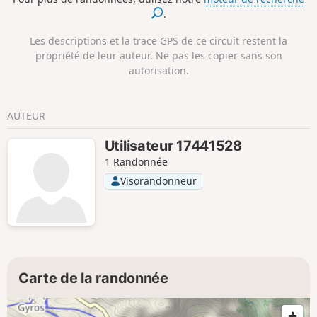
blanches, et vous emmènent vers le Nord de Sougia et les
.
rivages de la mer de Lybie. Attention : accès payant (2€ par
personne en 2019).
Les descriptions et la trace GPS de ce circuit restent la
propriété de leur auteur. Ne pas les copier sans son
autorisation.
AUTEUR
Utilisateur 17441528
1 Randonnée
Visorandonneur
Carte de la randonnée