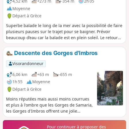
4,52 km
+273 m
-354 m
2h 05
Moyenne
Départ à Grèce
Superbe balade le long de la mer avec la possibilité de faire
plusieurs pauses sur le trajet pour se baigner. Prévoir
beaucoup d’eau car la balade est en plein soleil. Le retour
peut se faire par le même chemin, ou alors en prenant un
bateau
Descente des Gorges d'Imbros
Visorandonneur
6,06 km
+63 m
-655 m
1h 55
Moyenne
Départ à Grèce
Moins réputées mais aussi moins courrues
et plus à l'ombre que les Gorges de Samaria,
les Gorges d'Imbros offrent une jolie
descente presque jusqu'à la Mer de
Lybie.Nous avons fait cette descente en
Pour continuer à proposer des