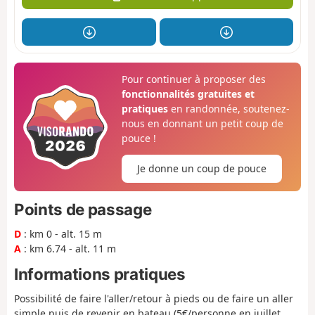
Pour continuer à proposer des
fonctionnalités gratuites et
pratiques
en randonnée, soutenez-
nous en donnant un petit coup de
pouce !
Je donne un coup de pouce
Points de passage
D
: km 0 - alt. 15 m
A
: km 6.74 - alt. 11 m
Informations pratiques
Possibilité de faire l'aller/retour à pieds ou de faire un aller
simple puis de revenir en bateau (5€/personne en juillet