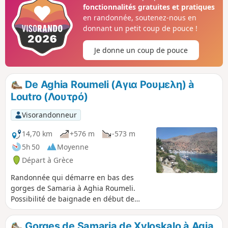
plein mois d'aout, par une journée assez
fonctionnalités gratuites et pratiques
chaude et n'avons pas du tout souffert de la
en randonnée, soutenez-nous en
chaleur, car partis à 8h30 du départ, nous
donnant un petit coup de pouce !
avons été 80% du temps à l'ombre.La
descente nous a pris 2 heures, en prenant
Je donne un coup de pouce
notre temps (photos).La descente est de 10 €
/ personne (il y a un petite cabanon à
l'entrée de la descente avec une personne)et
De Aghia Roumeli (Αγια Ρουμελη) à
le taxi pour remonter est à 25 € ...
Loutro (Λουτρό)
Visorandonneur
14,70 km
+576 m
-573 m
5h 50
Moyenne
Départ à Grèce
Randonnée qui démarre en bas des
gorges de Samaria à Aghia Roumeli.
Possibilité de baignade en début de
parcours et à Aghios Pavlov, à 3 km),
puis à 13 km, à la fin, à Marmara et
Gorges de Samaria de Xyloskalo à Agia