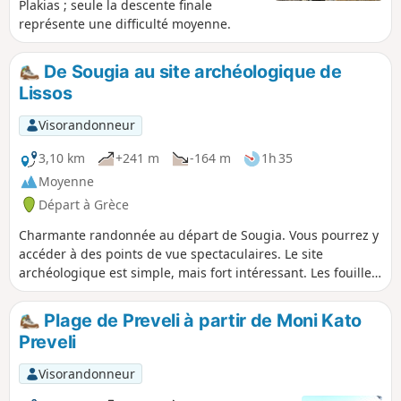
checkpoints bien indiqués permettent de mesurer son
Plakias ; seule la descente finale
avancement et de trouver des points de repos. L’arrivée à
représente une difficulté moyenne.
Agia Roumeli, au bord de la mer de Libye, récompense
l’effort avec la possibilité de se baigner et de profiter des
De Sougia au site archéologique de
tavernes du village.
Lissos
Visorandonneur
3,10 km
+241 m
-164 m
1h 35
Moyenne
Départ à Grèce
Charmante randonnée au départ de Sougia. Vous pourrez y
accéder à des points de vue spectaculaires. Le site
archéologique est simple, mais fort intéressant. Les fouilles
de l'université de Crète se poursuivent. Du site, en
quelques enjambées (200 mètres), vous pourrez vous
Plage de Preveli à partir de Moni Kato
rendre à la plage pour vous rafraîchir.
Preveli
Visorandonneur