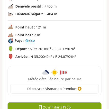
Dénivelé positif :
+ 400 m
Dénivelé négatif :
- 404 m
Point haut :
121 m
Point bas :
2 m
Pays :
Grèce
Départ :
N 35.201841° / E 24.135076°
Arrivée :
N 35.200424° / E 24.079264°
Météo détaillée heure par heure
Découvrez Visorando Premium
Ouvrir dans l'app