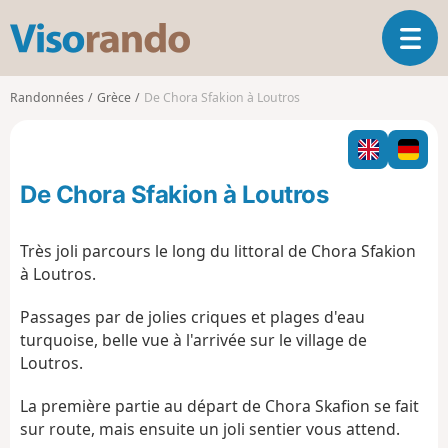
V
O
i
u
s
v
o
Randonnées
Grèce
De Chora Sfakion à Loutros
r
r
i
a
r
n
l
d
De Chora Sfakion à Loutros
a
o
n
a
Très joli parcours le long du littoral de Chora Sfakion
v
à Loutros.
i
g
Passages par de jolies criques et plages d'eau
a
turquoise, belle vue à l'arrivée sur le village de
t
Loutros.
i
o
La première partie au départ de Chora Skafion se fait
n
sur route, mais ensuite un joli sentier vous attend.