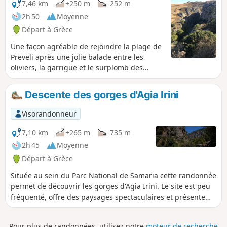
7,46 km
+250 m
-252 m
2h 50
Moyenne
Départ à Grèce
Une façon agréable de rejoindre la plage de
Preveli après une jolie balade entre les
oliviers, la garrigue et le surplomb des
gorges.
Descente des gorges d'Agia Irini
Visorandonneur
7,10 km
+265 m
-735 m
2h 45
Moyenne
Départ à Grèce
Située au sein du Parc National de Samaria cette randonnée
permet de découvrir les gorges d'Agia Irini. Le site est peu
fréquenté, offre des paysages spectaculaires et présente
une belle alternative aux gorges de Samaria. Les gorges
d'Agia Irini traversent la partie Ouest des montagnes
Pour plus de randonnées, utilisez notre
moteur de recherche