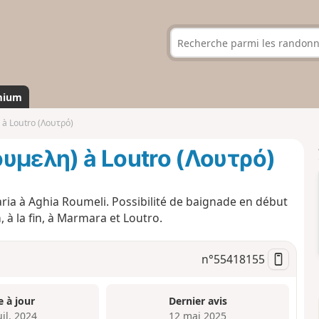
mium
à Loutro (Λουτρό)
ουμελη) à Loutro (Λουτρό)
a à Aghia Roumeli. Possibilité de baignade en début
, à la fin, à Marmara et Loutro.
n°
55418155
e à jour
Dernier avis
uil. 2024
12 mai 2025