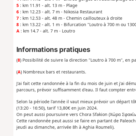
5
: km 11.91 - alt. 13 m - Plage
6
: km 12.23 - alt. 7 m - Nikosia Restaurant
7
: km 12.53 - alt. 48 m - Chemin caillouteux à droite
8
: km 13.22 - alt. 1 m - Bifurcation "Loutro à 700 m ou 130
A
: km 14.7 - alt. 7 m - Loutro
Informations pratiques
(
8
) Possibilité de suivre la direction "Loutro à 700 m", en 
(
A
) Nombreux bars et restaurants.
J'ai fait cette randonnée à la fin du mois de juin et j'ai dé
parcours, prévoir suffisamment d'eau. Il faut compter entr
Selon la période l'année il vaut mieux prévoir un départ tôt
(13:20 - 16:50), tarif 13,80€ en juin 2024.
On peut aussi poursuivre vers Chora Sfakion (Χώρα Σφακίω
Cette randonnée peut aussi se faire en partant de Paleoch
jeudi au dimanche, arrivée 8h à Aghia Roumeli).