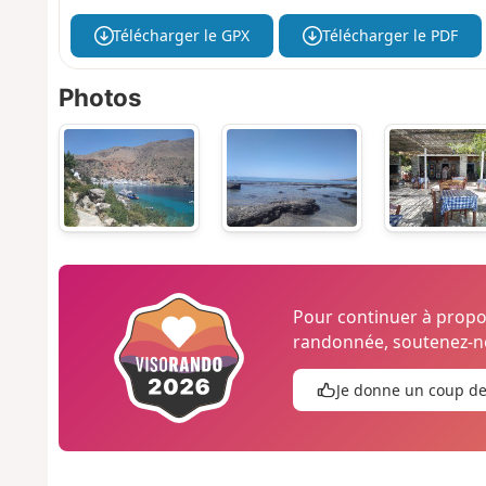
Télécharger le GPX
Télécharger le PDF
Photos
Pour continuer à prop
randonnée, soutenez-no
Je donne un coup d