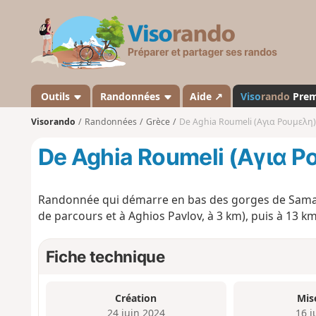
V
i
s
o
r
a
Outils
Randonnées
Aide ↗
Viso
rando
Pre
n
Visorando
Randonnées
Grèce
De Aghia Roumeli (Αγια Ρουμελη) 
d
o
De Aghia Roumeli (Αγια Ρ
Randonnée qui démarre en bas des gorges de Samari
de parcours et à Aghios Pavlov, à 3 km), puis à 13 km
Fiche technique
Création
Mis
24 juin 2024
16 j