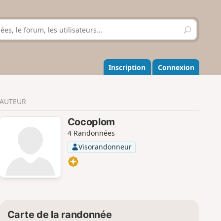
R
e
c
h
e
Inscription
Connexion
r
c
h
AUTEUR
e
r
Cocoplom
4 Randonnées
Visorandonneur
Carte de la randonnée