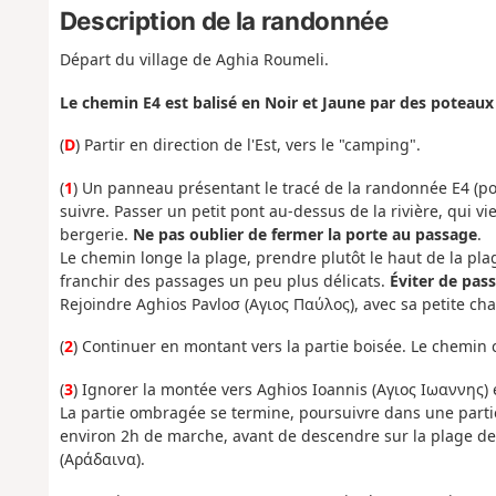
Description de la randonnée
Départ du village de Aghia Roumeli.
Le chemin E4 est balisé en Noir et Jaune par des poteaux
(
D
) Partir en direction de l'Est, vers le "camping".
(
1
) Un panneau présentant le tracé de la randonnée E4 (pour
suivre. Passer un petit pont au-dessus de la rivière, qui 
bergerie.
Ne pas oublier de fermer la porte au passage
.
Le chemin longe la plage, prendre plutôt le haut de la pla
franchir des passages un peu plus délicats.
Éviter de pass
Rejoindre Aghios Pavloσ (Αγιος Παύλος), avec sa petite cha
(
2
) Continuer en montant vers la partie boisée. Le chemin c
(
3
) Ignorer la montée vers Aghios Ioannis (Αγιος Ιωαννης) e
La partie ombragée se termine, poursuivre dans une part
environ 2h de marche, avant de descendre sur la plage d
(Αράδαινα).