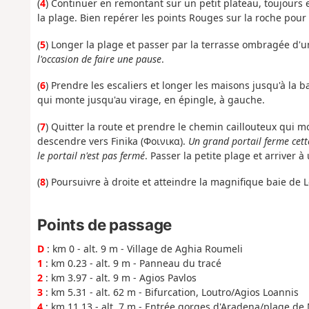
(
4
) Continuer en remontant sur un petit plateau, toujours 
la plage. Bien repérer les points Rouges sur la roche pour 
(
5
) Longer la plage et passer par la terrasse ombragée d'u
l'occasion de faire une pause
.
(
6
) Prendre les escaliers et longer les maisons jusqu'à la b
qui monte jusqu'au virage, en épingle, à gauche.
(
7
) Quitter la route et prendre le chemin caillouteux qui 
descendre vers Finika (Φοινικα).
Un grand portail ferme cette
le portail n'est pas fermé
. Passer la petite plage et arriver à
(
8
) Poursuivre à droite et atteindre la magnifique baie de L
Points de passage
D
: km 0 - alt. 9 m - Village de Aghia Roumeli
1
: km 0.23 - alt. 9 m - Panneau du tracé
2
: km 3.97 - alt. 9 m - Agios Pavlos
3
: km 5.31 - alt. 62 m - Bifurcation, Loutro/Agios Loannis
4
: km 11.13 - alt. 7 m - Entrée gorges d'Aradena/plage d