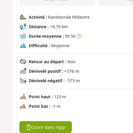
Activité :
Randonnée Pédestre
Distance :
14,70 km
Durée moyenne :
5h 50
Difficulté :
Moyenne
Retour au départ :
Non
Dénivelé positif :
+ 576 m
Dénivelé négatif :
- 573 m
Point haut :
123 m
Point bas :
-1 m
Ouvrir dans l'app