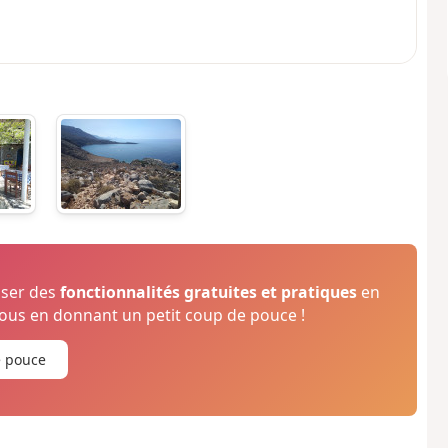
oser des
fonctionnalités gratuites et pratiques
en
us en donnant un petit coup de pouce !
e pouce