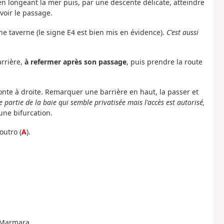
en longeant la mer puis, par une descente délicate, atteindre
voir le passage.
ne taverne (le signe E4 est bien mis en évidence).
C'est aussi
arrière,
à refermer après son passage
, puis prendre la route
monte à droite. Remarquer une barrière en haut, la passer et
 partie de la baie qui semble privatisée mais l'accès est autorisé,
 une bifurcation.
outro (
A
).
e Marmara