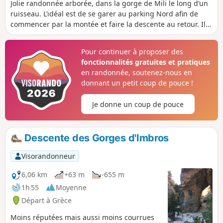
Jolie randonnée arborée, dans la gorge de Mili le long d’un
ruisseau. L’idéal est de se garer au parking Nord afin de
commencer par la montée et faire la descente au retour. Il y
a des restaurants aux deux points. Comptez 1h45 aller
retour avec des enfants.
Pour continuer à proposer des
fonctionnalités gratuites et pratiques
en randonnée, soutenez-nous en
donnant un petit coup de pouce !
Je donne un coup de pouce
Descente des Gorges d'Imbros
Visorandonneur
6,06 km
+63 m
-655 m
1h 55
Moyenne
Départ à Grèce
Moins réputées mais aussi moins courrues