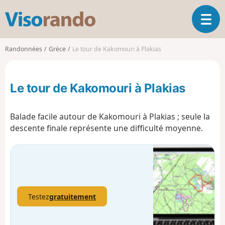
V
O
i
u
s
v
o
Randonnées
Grèce
Le tour de Kakomouri à Plakias
r
r
i
a
r
n
Le tour de Kakomouri à Plakias
l
d
a
o
n
Balade facile autour de Kakomouri à Plakias ; seule la
a
descente finale représente une difficulté moyenne.
v
i
g
a
t
i
o
Testez
gratuitement
n