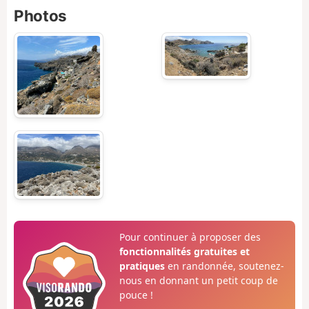
Photos
Pour continuer à proposer des
fonctionnalités gratuites et
pratiques
en randonnée, soutenez-
nous en donnant un petit coup de
pouce !