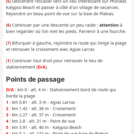
(
5
) Descendre l'escalier vers un lieu intéressant sur Phinikas
Kalypso Beach et passer à côté d'un village de vacances.
Rejoindre un beau point de vue sur la baie de Plakias.
(
6
) Continuer par une descente un peu raide :
attention
à
bien regarder où l'on met les pieds. Parvenir à une fourche.
(
7
) Bifurquer à gauche, rejoindre la route qui longe la plage
et retrouver le croisement avec Agias Larras
(
1
) Continuer tout droit pour retrouver le lieu de
stationnement (
D/A
).
Points de passage
D/A
: km 0 - alt. 4 m - Stationnement bord de route qui
borde la plage
1
: km 0.81 - alt. 3 m - Agias Larras
2
: km 1.42 - alt. 38 m - Croisement
3
: km 2.27 - alt. 37 m - Croisement
4
: km 2.8 - alt. 21 m - Point de vue
5
: km 3.91 - alt. 40 m - Kalypso Beach
6
: km 5.2 - alt. 132 m - Point de vue baie de Plakias