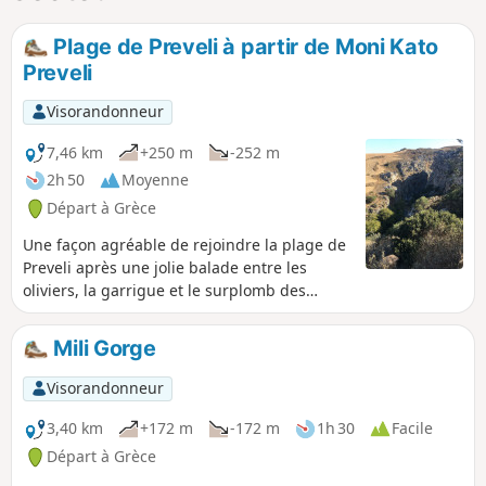
Plage de Preveli à partir de Moni Kato
Preveli
Visorandonneur
7,46 km
+250 m
-252 m
2h 50
Moyenne
Départ à Grèce
Une façon agréable de rejoindre la plage de
Preveli après une jolie balade entre les
oliviers, la garrigue et le surplomb des
gorges.
Mili Gorge
Visorandonneur
3,40 km
+172 m
-172 m
1h 30
Facile
Départ à Grèce