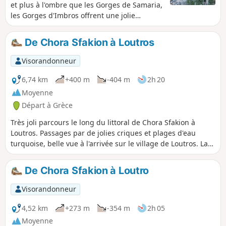
et plus à l'ombre que les Gorges de Samaria,
les Gorges d'Imbros offrent une jolie
descente presque jusqu'à la Mer de
Lybie.Nous avons fait cette descente en
De Chora Sfakion à Loutros
plein mois d'aout, par une journée assez
chaude et n'avons pas du tout souffert de la
Visorandonneur
chaleur, car partis à 8h30 du départ, nous
avons été 80% du temps à l'ombre.La
6,74 km
+400 m
-404 m
2h 20
descente nous a pris 2 heures, en prenant
Moyenne
notre temps (photos).La descente est de 10 €
Départ à Grèce
/ personne (il y a un petite cabanon à
l'entrée de la descente avec une personne)et
Très joli parcours le long du littoral de Chora Sfakion à
le taxi pour remonter est à 25 € ...
Loutros. Passages par de jolies criques et plages d'eau
turquoise, belle vue à l'arrivée sur le village de Loutros. La
première partie au départ de Chora Skafion se fait sur
route, mais ensuite un joli sentier vous attend. Quelques
De Chora Sfakion à Loutro
passages techniques avec des cailloux mais randonnée
ludique au global. Prévoir de bonnes chaussures.
Visorandonneur
4,52 km
+273 m
-354 m
2h 05
Moyenne