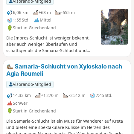
Visorando-Mitglied
6,06 km
+63 m
-655 m
1:55 Std.
Mittel
Start in Griechenland
Die Imbros-Schlucht ist weniger bekannt,
aber auch weniger überlaufen und
schattiger als die Samaria-Schlucht und
bietet einen schönen Abstieg fast bis zum
Libyschen Meer.Wir haben diesen Abstieg
Samaria-Schlucht von Xyloskalo nach
mitten im August an einem ziemlich heißen
Agia Roumeli
Tag gemacht und haben überhaupt nicht
unter der Hitze gelitten, da wir um 8:30 Uhr
Visorando-Mitglied
gestartet sind und 80 % der Zeit im Schatten
waren.Der Abstieg dauerte 2 Stunden, wobei
14,33 km
+1 270 m
-2 512 m
7:45 Std.
wir uns Zeit ließen (Fotos).Der Abstieg kostet
Schwer
10 € pro Person (am Eingang des Abstiegs
Start in Griechenland
befindet sich eine kleine Hütte mit einer
Person)und das Taxi für den Aufstieg kostet
Die Samaria-Schlucht ist ein Muss für Wanderer auf Kreta
25 € ...
und bietet eine spektakuläre Kulisse im Herzen des
gleichnamigen Nationalparks. Der Weg beginnt in Xyloskalo