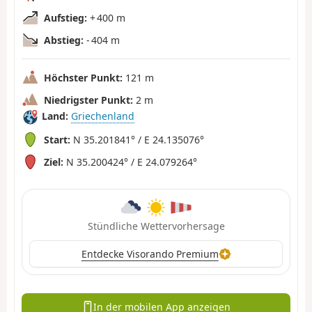
Aufstieg:
+ 400 m
Abstieg:
- 404 m
Höchster Punkt:
121 m
Niedrigster Punkt:
2 m
Land:
Griechenland
Start:
N 35.201841° / E 24.135076°
Ziel:
N 35.200424° / E 24.079264°
Stündliche Wettervorhersage
Entdecke Visorando Premium
In der mobilen App anzeigen