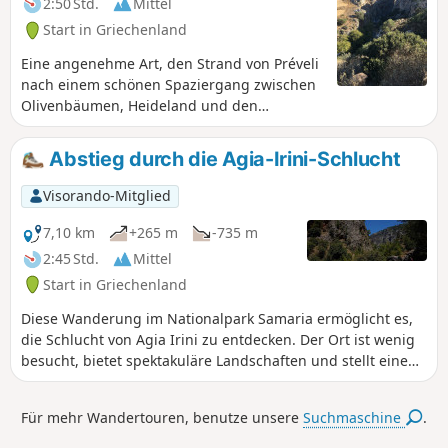
2:50 Std.
Mittel
Start in Griechenland
Eine angenehme Art, den Strand von Préveli
nach einem schönen Spaziergang zwischen
Olivenbäumen, Heideland und den
Felsvorsprüngen der Schlucht zu erreichen.
Abstieg durch die Agia-Irini-Schlucht
Visorando-Mitglied
7,10 km
+265 m
-735 m
2:45 Std.
Mittel
Start in Griechenland
Diese Wanderung im Nationalpark Samaria ermöglicht es,
die Schlucht von Agia Irini zu entdecken. Der Ort ist wenig
besucht, bietet spektakuläre Landschaften und stellt eine
schöne Alternative zur Samaria-Schlucht dar. Die Agia-Irini-
Schlucht durchquert den westlichen Teil der Weißen Berge
Für mehr Wandertouren, benutze unsere
Suchmaschine
.
und führt Sie in Richtung Norden nach Sougia und an die
Küste des Libyschen Meeres. Achtung: Der Zugang ist