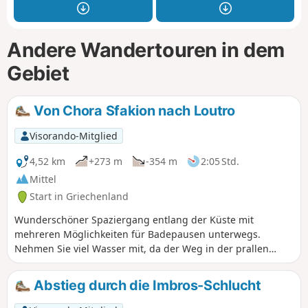
Andere Wandertouren in dem
Gebiet
Von Chora Sfakion nach Loutro
Visorando-Mitglied
4,52 km
+273 m
-354 m
2:05 Std.
Mittel
Start in Griechenland
Wunderschöner Spaziergang entlang der Küste mit
mehreren Möglichkeiten für Badepausen unterwegs.
Nehmen Sie viel Wasser mit, da der Weg in der prallen
Sonne liegt. Die Rückfahrt kann auf dem gleichen Weg oder
mit dem Boot erfolgen.
Abstieg durch die Imbros-Schlucht