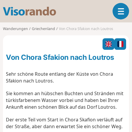
V
T
i
o
s
g
o
Wanderungen
Griechenland
Von Chora Sfakion nach Loutros
g
r
l
a
e
n
n
d
Von Chora Sfakion nach Loutros
a
o
v
i
Sehr schöne Route entlang der Küste von Chora
g
Sfakion nach Loutros.
a
t
Sie kommen an hübschen Buchten und Stränden mit
i
türkisfarbenem Wasser vorbei und haben bei Ihrer
o
Ankunft einen schönen Blick auf das Dorf Loutros.
n
Der erste Teil vom Start in Chora Skafion verläuft auf
der Straße, aber dann erwartet Sie ein schöner Weg.