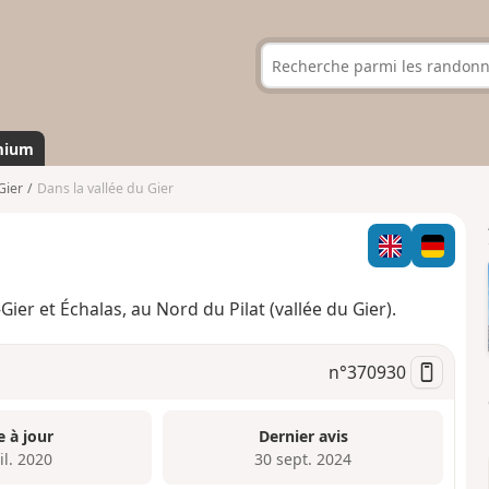
mium
Gier
Dans la vallée du Gier
er et Échalas, au Nord du Pilat (vallée du Gier).
n°
370930
e à jour
Dernier avis
il. 2020
30 sept. 2024