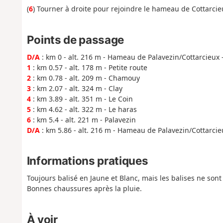
(
6
) Tourner à droite pour rejoindre le hameau de Cottarcie
Points de passage
D/A
: km 0 - alt. 216 m - Hameau de Palavezin/Cottarcieux 
1
: km 0.57 - alt. 178 m - Petite route
2
: km 0.78 - alt. 209 m - Chamouy
3
: km 2.07 - alt. 324 m - Clay
4
: km 3.89 - alt. 351 m - Le Coin
5
: km 4.62 - alt. 322 m - Le haras
6
: km 5.4 - alt. 221 m - Palavezin
D/A
: km 5.86 - alt. 216 m - Hameau de Palavezin/Cottarcie
Informations pratiques
Toujours balisé en Jaune et Blanc, mais les balises ne son
Bonnes chaussures après la pluie.
À voir