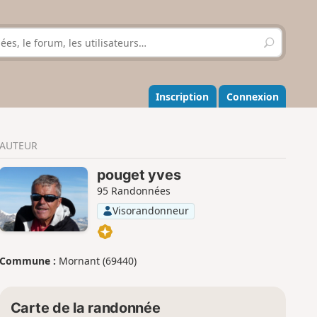
R
e
c
h
e
Inscription
Connexion
r
c
h
AUTEUR
e
r
pouget yves
95 Randonnées
Visorandonneur
Commune :
Mornant (69440)
Carte de la randonnée