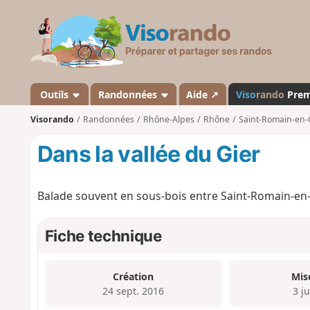
V
i
s
o
r
a
Outils
Randonnées
Aide ↗
Viso
rando
Pre
n
Visorando
Randonnées
Rhône-Alpes
Rhône
Saint-Romain-en-
d
o
Dans la vallée du Gier
Balade souvent en sous-bois entre Saint-Romain-en-Gi
Fiche technique
Création
Mis
24 sept. 2016
3 ju