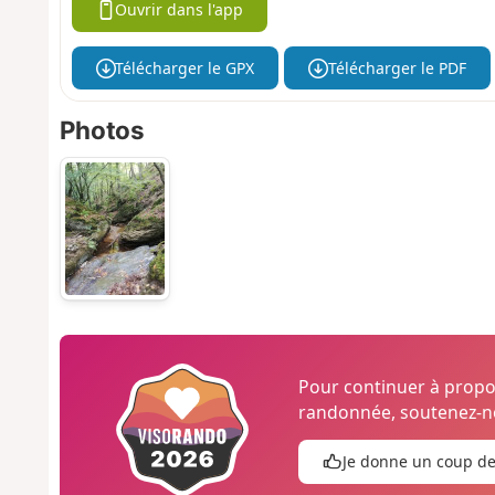
Ouvrir dans l'app
Télécharger le GPX
Télécharger le PDF
Photos
Pour continuer à prop
randonnée, soutenez-no
Je donne un coup d