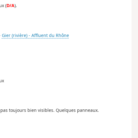
ux (
D/A
).
-
Gier (rivière) - Affluent du Rhône
ux
t pas toujours bien visibles. Quelques panneaux.