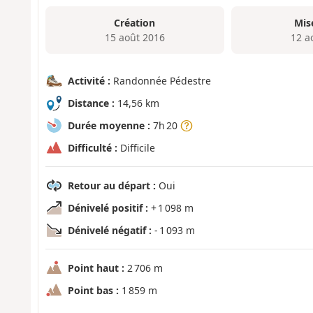
Création
Mis
15 août 2016
12 a
Activité :
Randonnée Pédestre
Distance :
14,56 km
Durée moyenne :
7h 20
Difficulté :
Difficile
Retour au départ :
Oui
Dénivelé positif :
+ 1 098 m
Dénivelé négatif :
- 1 093 m
Point haut :
2 706 m
Point bas :
1 859 m