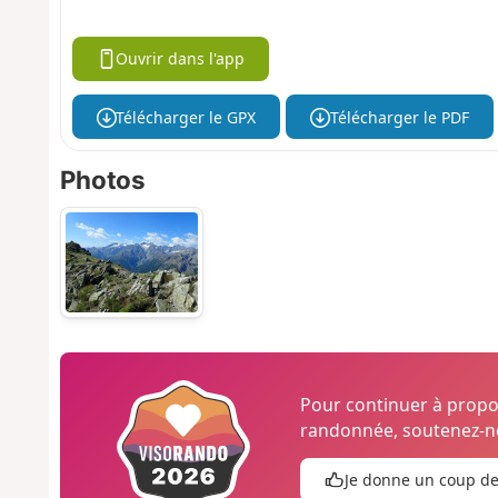
Ouvrir dans l'app
Télécharger le GPX
Télécharger le PDF
Photos
Pour continuer à prop
randonnée, soutenez-no
Je donne un coup d