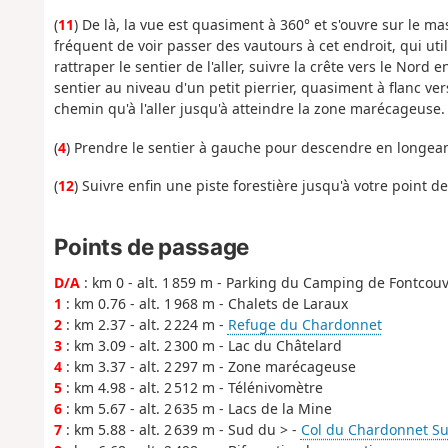
(
11
) De là, la vue est quasiment à 360° et s'ouvre sur le ma
fréquent de voir passer des vautours à cet endroit, qui uti
rattraper le sentier de l'aller, suivre la crête vers le No
sentier au niveau d'un petit pierrier, quasiment à flanc vers
chemin qu'à l'aller jusqu'à atteindre la zone marécageuse.
(
4
) Prendre le sentier à gauche pour descendre en longean
(
12
) Suivre enfin une piste forestière jusqu'à votre point de
Points de passage
D/A
: km 0 - alt. 1 859 m - Parking du Camping de Fontcouv
1
: km 0.76 - alt. 1 968 m - Chalets de Laraux
2
: km 2.37 - alt. 2 224 m -
Refuge du Chardonnet
3
: km 3.09 - alt. 2 300 m - Lac du Châtelard
4
: km 3.37 - alt. 2 297 m - Zone marécageuse
5
: km 4.98 - alt. 2 512 m - Télénivomètre
6
: km 5.67 - alt. 2 635 m - Lacs de la Mine
7
: km 5.88 - alt. 2 639 m - Sud du > -
Col du Chardonnet Su