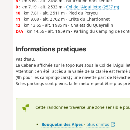
8
: km 6.68 - alt. 2 498 m - Bifurcation hors sentier
9
: km 7.19 - alt. 2 533 m -
Col de l'Aiguillette (2537 m)
10
: km 7.81 - alt. 2 511 m - Pied du Peryou
11
: km 9.08 - alt. 2 702 m - Crête du Chardonnet
12
: km 13.65 - alt. 1 985 m - Chalets du Queyrellin
D/A
: km 14.56 - alt. 1 859 m - Parking du Camping de Fon
Informations pratiques
Pas d'eau.
La Cabane affichée sur le topo IGN sous le Col de l'Aiguill
Attention : en été l'accès à la vallée de la Clarée est fer
(9h pour les campings-cars) ; une navette part de Névache
Si les parkings sont pleins, la fermeture peut être plus pr
Cette randonnée traverse une zone sensible pou
:
Bouquetin des Alpes
-
plus d'infos