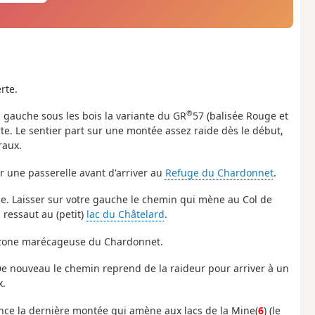
rte.
®
 gauche sous les bois la variante du GR
57 (balisée Rouge et
te. Le sentier part sur une montée assez raide dès le début,
raux.
hir une passerelle avant d'arriver au
Refuge du Chardonnet
.
e. Laisser sur votre gauche le chemin qui mène au Col de
 ressaut au (petit)
lac du Châtelard
.
la zone marécageuse du Chardonnet.
 De nouveau le chemin reprend de la raideur pour arriver à un
x.
nce la dernière montée qui amène aux lacs de la Mine(
6
) (le