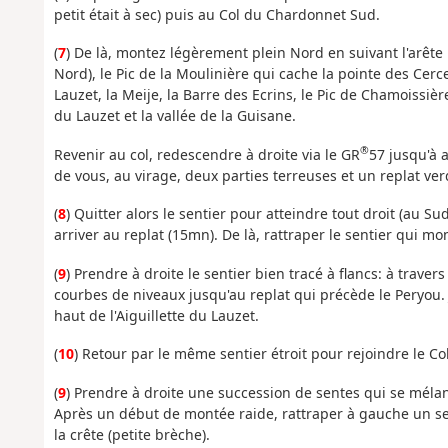
petit était à sec) puis au Col du Chardonnet Sud.
(
7
) De là, montez légèrement plein Nord en suivant l'arête 
Nord), le Pic de la Moulinière qui cache la pointe des Cerce
Lauzet, la Meije, la Barre des Ecrins, le Pic de Chamoissière 
du Lauzet et la vallée de la Guisane.
®
Revenir au col, redescendre à droite via le GR
57 jusqu'à 
de vous, au virage, deux parties terreuses et un replat ver
(
8
) Quitter alors le sentier pour atteindre tout droit (au 
arriver au replat (15mn). De là, rattraper le sentier qui mon
(
9
) Prendre à droite le sentier bien tracé à flancs: à trav
courbes de niveaux jusqu'au replat qui précède le Peryou. 
haut de l'Aiguillette du Lauzet.
(
10
) Retour par le même sentier étroit pour rejoindre le Col 
(
9
) Prendre à droite une succession de sentes qui se mélan
Après un début de montée raide, rattraper à gauche un s
la crête (petite brèche).