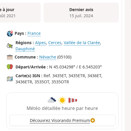
e à jour
Dernier avis
oût 2021
15 juil. 2024
Pays :
France
Régions :
Alpes
,
Cerces
,
Vallée de la Clarée
,
Dauphiné
Commune :
Névache
(05100)
Départ/Arrivée :
N 45.034298° / E 6.545203°
Carte(s) IGN :
Ref. 3435ET, 3435ETR, 3436ET,
3436ETR, 3535OT, 3535OTR
Météo détaillée heure par heure
Découvrez Visorando Premium