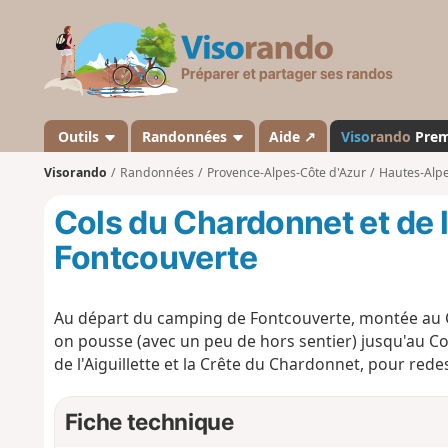
V
i
s
o
r
a
Outils
Randonnées
Aide ↗
Viso
rando
Pre
n
Visorando
Randonnées
Provence-Alpes-Côte d'Azur
Hautes-Alp
d
o
Cols du Chardonnet et de l
Fontcouverte
Au départ du camping de Fontcouverte, montée au 
on pousse (avec un peu de hors sentier) jusqu'au Col 
de l'Aiguillette et la Crête du Chardonnet, pour rede
Fiche technique