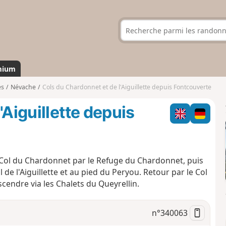
mium
es
Névache
Cols du Chardonnet et de l'Aiguillette depuis Fontcouverte
'Aiguillette depuis
Col du Chardonnet par le Refuge du Chardonnet, puis
de l'Aiguillette et au pied du Peryou. Retour par le Col
scendre via les Chalets du Queyrellin.
n°
340063