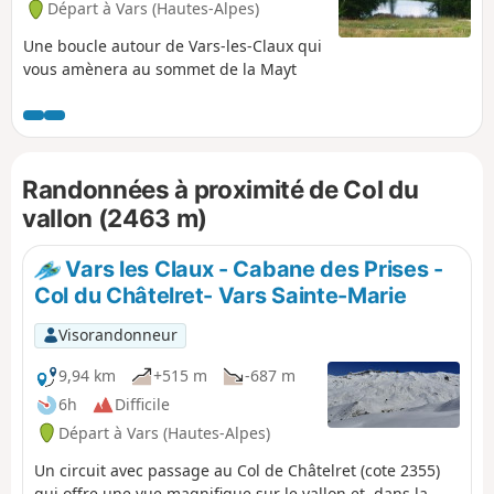
Départ à Vars (Hautes-Alpes)
Une boucle autour de Vars-les-Claux qui
vous amènera au sommet de la Mayt
Randonnées à proximité de Col du
vallon (2463 m)
Vars les Claux - Cabane des Prises -
Col du Châtelret- Vars Sainte-Marie
Visorandonneur
9,94 km
+515 m
-687 m
6h
Difficile
Départ à Vars (Hautes-Alpes)
Un circuit avec passage au Col de Châtelret (cote 2355)
qui offre une vue magnifique sur le vallon et, dans la