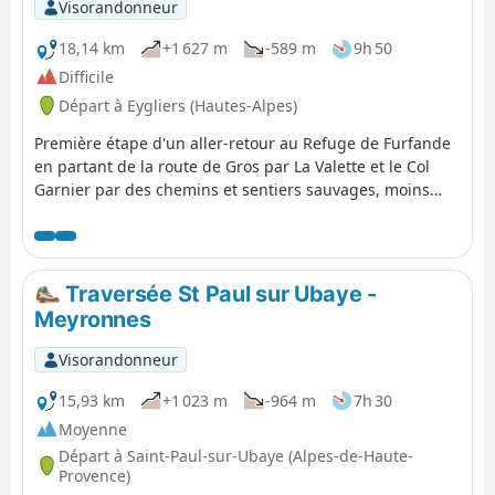
Visorandonneur
18,14 km
+1 627 m
-589 m
9h 50
Difficile
Départ à Eygliers (Hautes-Alpes)
Première étape d'un aller-retour au Refuge de Furfande
en partant de la route de Gros par La Valette et le Col
Garnier par des chemins et sentiers sauvages, moins
utilisés que le GR®. Gîte au refuge qui a été
complètement réhabilité et modernisé. Le retour se fera
par un itinéraire différent et tout aussi intéressant
Traversée St Paul sur Ubaye -
Meyronnes
Visorandonneur
15,93 km
+1 023 m
-964 m
7h 30
Moyenne
Départ à Saint-Paul-sur-Ubaye (Alpes-de-Haute-
Provence)