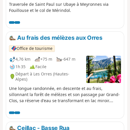
Traversée de Saint Paul sur Ubaye à Meyronnes via
Fouillouse et le col de Mérindol.
Au frais des mélèzes aux Orres
Office de tourisme
4,76 km
+75 m
-647 m
1h 35
Facile
Départ à Les Orres (Hautes-
Alpes)
Une longue randonnée, en descente et au frais,
sillonnant la forêt de mélèzes et son passage par Grand-
Clos, sa réserve d'eau se transformant en lac miroir.
Cette randonnée se pratique en descente depuis
l'arrivée du télésiège de Pic Vert jusqu'à la station 1650
(parking de l’Épervière).
Ceillac - Basse Rua