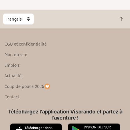
C
R
h
e
o
t
i
o
s
CGU et confidentialité
u
i
r
s
Plan du site
e
s
n
e
Emplois
h
z
Actualités
a
u
u
n
Coup de pouce 2026
t
p
a
Contact
y
s
Téléchargez l'application Visorando et partez à
l'aventure !
A
G