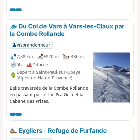
Du Col de Vars à Vars-les-Claux par
la Combe Rollande
Visorandonneur
7,88 km
+220 m
-486 m
5h
Difficile
Départ à Saint-Paul-sur-Ubaye
(Alpes-de-Haute-Provence)
Belle traversée de la Combe Rollande
en passant par le Lac Pra Gela et la
Cabane des Prises.
Eygliers - Refuge de Furfande