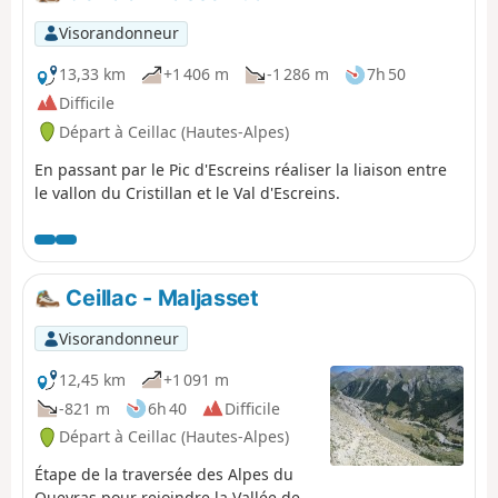
Visorandonneur
13,33 km
+1 406 m
-1 286 m
7h 50
Difficile
Départ à Ceillac (Hautes-Alpes)
En passant par le Pic d'Escreins réaliser la liaison entre
le vallon du Cristillan et le Val d'Escreins.
Ceillac - Maljasset
Visorandonneur
12,45 km
+1 091 m
-821 m
6h 40
Difficile
Départ à Ceillac (Hautes-Alpes)
Étape de la traversée des Alpes du
Queyras pour rejoindre la Vallée de