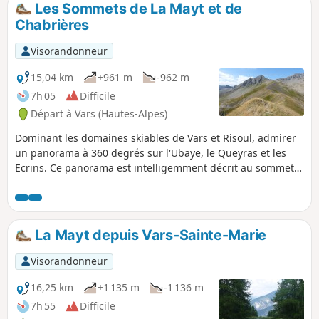
Les Sommets de La Mayt et de
p
Chabrières
Visorandonneur
15,04 km
+961 m
-962 m
7h 05
Difficile
Départ à Vars (Hautes-Alpes)
Dominant les domaines skiables de Vars et Risoul, admirer
un panorama à 360 degrés sur l'Ubaye, le Queyras et les
Ecrins. Ce panorama est intelligemment décrit au sommet
de Chabrières avec la présence d'une table d'orientation.
La Mayt depuis Vars-Sainte-Marie
Visorandonneur
16,25 km
+1 135 m
-1 136 m
7h 55
Difficile