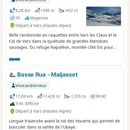
8,28 km
+396 m
-452 m
5h
Moyenne
Départ à Vars (Hautes-Alpes)
Belle randonnée en raquettes entre Vars les Claux et le
Col de Vars dans la quiétude de grandes étendues
sauvages. Du refuge Napoléon, montée côté Est pour
contourner la Combe Rollande puis passage par le Lac
de Pra Gela et le Col de Vars. Ensuite, nouvelle montée
côté Ouest à la Cabane de l'Écuelle et redescente sur
Vars les Claux.
Basse Rua - Maljasset
Visorandonneur
17,09 km
+1 429 m
-1 276 m
9h 00
Très difficile
Départ à Vars (Hautes-Alpes)
Longue traversée avant le col des Houerts qui permet de
basculer dans la vallée de l'Ubaye.