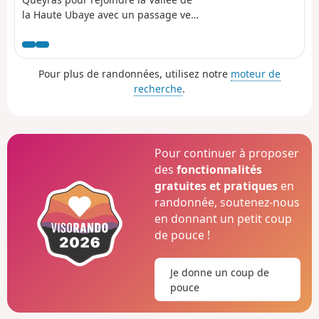
la Haute Ubaye avec un passage vers
le Lac Sainte-Anne et le Col Girardin.
Pour plus de randonnées, utilisez notre
moteur de
recherche
.
Pour continuer à proposer
des
fonctionnalités
gratuites et pratiques
en
randonnée, soutenez-nous
en donnant un petit coup
de pouce !
Je donne un coup de
pouce