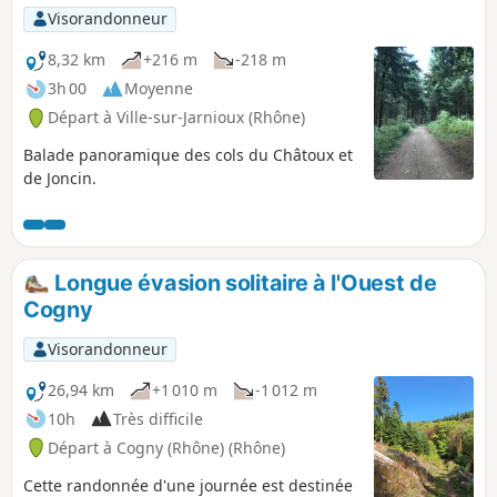
Visorandonneur
8,32 km
+216 m
-218 m
3h 00
Moyenne
Départ à Ville-sur-Jarnioux (Rhône)
Balade panoramique des cols du Châtoux et
de Joncin.
Longue évasion solitaire à l'Ouest de
Cogny
Visorandonneur
26,94 km
+1 010 m
-1 012 m
10h
Très difficile
Départ à Cogny (Rhône) (Rhône)
Cette randonnée d'une journée est destinée