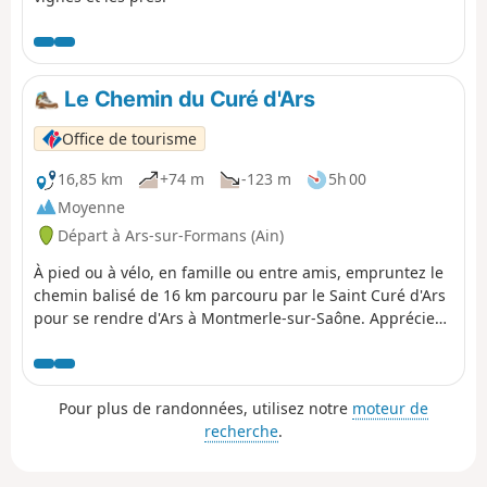
Le Chemin du Curé d'Ars
Office de tourisme
16,85 km
+74 m
-123 m
5h 00
Moyenne
Départ à Ars-sur-Formans (Ain)
À pied ou à vélo, en famille ou entre amis, empruntez le
chemin balisé de 16 km parcouru par le Saint Curé d'Ars
pour se rendre d'Ars à Montmerle-sur-Saône. Appréciez
la douceur du paysage dans un cadre verdoyant et
laissez vous séduire, le temps d'une pause, par les
charmants villages de Chaleins et Lurcy. N'hésitez pas à
Pour plus de randonnées, utilisez notre
moteur de
faire un petit détour au-delà du parcours ! (Parc de
recherche
.
Cibeins, Château de Fléchères, Chapelle d'Amareins...).
Randonnée en ligne : s'organiser pour le retour.