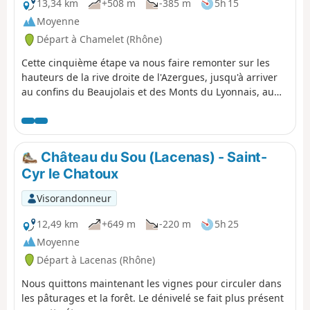
13,34 km
+508 m
-385 m
5h 15
Moyenne
Départ à Chamelet (Rhône)
Cette cinquième étape va nous faire remonter sur les
hauteurs de la rive droite de l'Azergues, jusqu'à arriver
au confins du Beaujolais et des Monts du Lyonnais, au
col de la Croix du Thel. Circuit principalement forestier et
retour vers les vignes en fin de parcours.
Château du Sou (Lacenas) - Saint-
Cyr le Chatoux
Visorandonneur
12,49 km
+649 m
-220 m
5h 25
Moyenne
Départ à Lacenas (Rhône)
Nous quittons maintenant les vignes pour circuler dans
les pâturages et la forêt. Le dénivelé se fait plus présent