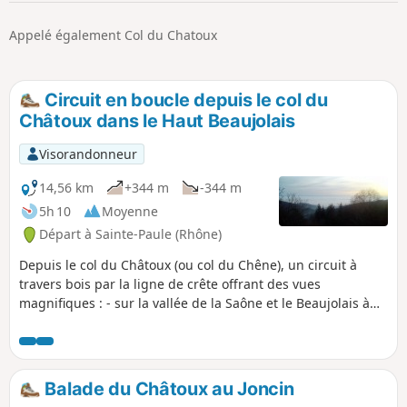
p
Appelé également Col du Chatoux
Circuit en boucle depuis le col du
Châtoux dans le Haut Beaujolais
Visorandonneur
14,56 km
+344 m
-344 m
5h 10
Moyenne
Départ à Sainte-Paule (Rhône)
Depuis le col du Châtoux (ou col du Chêne), un circuit à
travers bois par la ligne de crête offrant des vues
magnifiques : - sur la vallée de la Saône et le Beaujolais à
l'Est, - sur la vallée de l'Azergues à l'Ouest.
Balade du Châtoux au Joncin