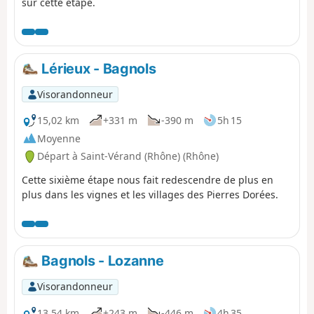
sur cette étape.
Lérieux - Bagnols
Visorandonneur
15,02 km
+331 m
-390 m
5h 15
Moyenne
Départ à Saint-Vérand (Rhône) (Rhône)
Cette sixième étape nous fait redescendre de plus en
plus dans les vignes et les villages des Pierres Dorées.
Bagnols - Lozanne
Visorandonneur
13,54 km
+243 m
-446 m
4h 35