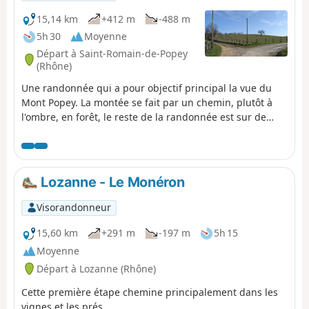
15,14 km
+412 m
-488 m
5h 30
Moyenne
Départ à Saint-Romain-de-Popey
(Rhône)
Une randonnée qui a pour objectif principal la vue du
Mont Popey. La montée se fait par un chemin, plutôt à
l'ombre, en forêt, le reste de la randonnée est sur de
petits chemins agricoles. L'accès à cette randonnée peut
se faire à la gare de Saint-Romain-de-Popey (D) ou par
un car du Rhône 116 (en 2025), à la Chatonnière ou les
Gouttes (2).
Lozanne - Le Monéron
Visorandonneur
15,60 km
+291 m
-197 m
5h 15
Moyenne
Départ à Lozanne (Rhône)
Cette première étape chemine principalement dans les
vignes et les prés.