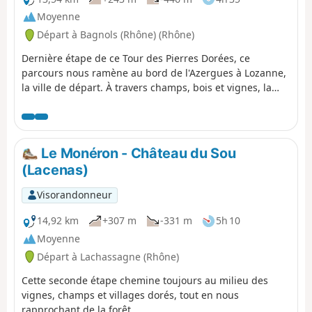
Moyenne
Départ à Bagnols (Rhône) (Rhône)
Dernière étape de ce Tour des Pierres Dorées, ce
parcours nous ramène au bord de l'Azergues à Lozanne,
la ville de départ. À travers champs, bois et vignes, la
descente dans la vallée passe notamment par le le
village doré de Charnay,
Le Monéron - Château du Sou
(Lacenas)
Visorandonneur
14,92 km
+307 m
-331 m
5h 10
Moyenne
Départ à Lachassagne (Rhône)
Cette seconde étape chemine toujours au milieu des
vignes, champs et villages dorés, tout en nous
rapprochant de la forêt.