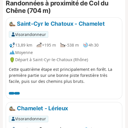
Randonnées à proximité de Col du
chemins et petites routes peu
fréquentées, hormis la D116 qu’il faut
Chêne (704 m)
longer puis traverser après la descente
du Col du Chêne. La randonnée se
Saint-Cyr le Chatoux - Chamelet
termine par une forte montée… garder
un peu de forces pour la fin.
Visorandonneur
13,89 km
+195 m
-538 m
4h 30
Moyenne
Départ à Saint-Cyr-le-Chatoux (Rhône)
Cette quatrième étape est principalement en forêt. La
première partie sur une bonne piste forestière très
facile, puis sur des chemins plus bruts.
Chamelet - Lérieux
Visorandonneur