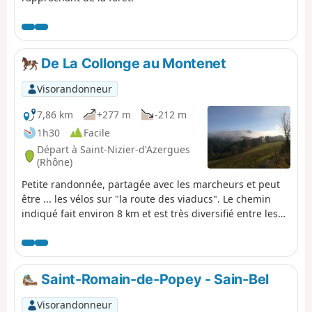
De La Collonge au Montenet
Visorandonneur
7,86 km
+277 m
-212 m
1h30
Facile
Départ à Saint-Nizier-d'Azergues
(Rhône)
Petite randonnée, partagée avec les marcheurs et peut
être ... les vélos sur "la route des viaducs". Le chemin
indiqué fait environ 8 km et est très diversifié entre les
traversées de hameaux (un peu de goudron à passer...)
et les sous bois sans trop de dénivelé.
Saint-Romain-de-Popey - Sain-Bel
Visorandonneur