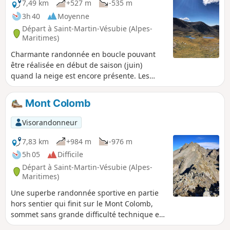
7,49 km
+527 m
-535 m
3h 40
Moyenne
Départ à Saint-Martin-Vésubie (Alpes-
Maritimes)
Charmante randonnée en boucle pouvant
être réalisée en début de saison (juin)
quand la neige est encore présente. Les
chamois sont très souvent au rendez-vous
(tôt le matin). La zone des lacs est très
Mont Colomb
agréable et offre de nombreux choix et vues
pour pique-niquer.
Visorandonneur
7,83 km
+984 m
-976 m
5h 05
Difficile
Départ à Saint-Martin-Vésubie (Alpes-
Maritimes)
Une superbe randonnée sportive en partie
hors sentier qui finit sur le Mont Colomb,
sommet sans grande difficulté technique et
offrant une vue panoramique sur le Gelas,