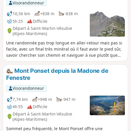
Visorandonneur
10,56 km
+838 m
-838 m
5h 25
Difficile
Départ à Saint-Martin-Vésubie
(Alpes-Maritimes)
Une randonnée pas trop longue en aller-retour mais pas si
facile, avec un final très minéral où il faut avoir le pied sûr,
savoir chercher son chemin et naviguer à vue plutôt que
compter sur les sentiers et les cairns. De là-haut,
magnifique vue sur les sommets du Mercantour et
Mont Ponset depuis la Madone de
notamment le Gélas. Tout du long, les chamois et vautours
Fenestre
fauves nous surveillent d'un œil attentif...
Visorandonneur
7,74 km
+948 m
-947 m
4h 55
Difficile
Départ à Saint-Martin-Vésubie
(Alpes-Maritimes)
Sommet peu fréquenté, le Mont Ponset offre une