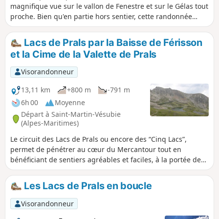
magnifique vue sur le vallon de Fenestre et sur le Gélas tout
proche. Bien qu'en partie hors sentier, cette randonnée
reste accessible - hormis des pentes soutenues.
Lacs de Prals par la Baisse de Férisson
et la Cime de la Valette de Prals
Visorandonneur
13,11 km
+800 m
-791 m
6h 00
Moyenne
Départ à Saint-Martin-Vésubie
(Alpes-Maritimes)
Le circuit des Lacs de Prals ou encore des “Cinq Lacs”,
permet de pénétrer au cœur du Mercantour tout en
bénéficiant de sentiers agréables et faciles, à la portée de
tout marcheur. Ce circuit vous permettra de découvrir la
Tête de la Lave, la Cime de la Valette de Prals (2496 m) avec
Les Lacs de Prals en boucle
son panorama complet sur la haute Vésubie ainsi que sur
les grandes cimes neigeuses de l’Oisans, avant d'atteindre
Visorandonneur
le site des Lacs de Prals.