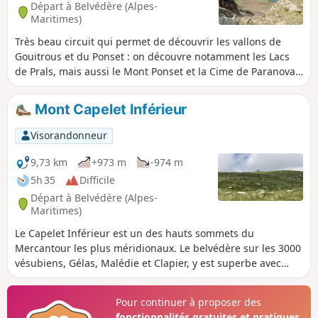
Départ à Belvédère (Alpes-
Maritimes)
Très beau circuit qui permet de découvrir les vallons de
Gouitrous et du Ponset : on découvre notamment les Lacs
de Prals, mais aussi le Mont Ponset et la Cime de Paranova.
On voit de nombreux chamois et marmottes tout au long du
circuit.
Mont Capelet Inférieur
Visorandonneur
9,73 km
+973 m
-974 m
5h 35
Difficile
Départ à Belvédère (Alpes-
Maritimes)
Le Capelet Inférieur est un des hauts sommets du
Mercantour les plus méridionaux. Le belvédère sur les 3000
vésubiens, Gélas, Malédie et Clapier, y est superbe avec
également de beaux panoramas sur le vallon de la
Gordolasque et par temps clair la baie des Anges à Antibes.
Pour continuer à proposer des
fonctionnalités gratuites et pratiques