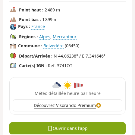
Point haut :
2 489 m
Point bas :
1 899 m
Pays :
France
Régions :
Alpes
,
Mercantour
Commune :
Belvédère
(06450)
Départ/Arrivée :
N 44.06238° / E 7.341646°
Carte(s) IGN :
Ref. 3741OT
Météo détaillée heure par heure
Découvrez Visorando Premium
Ouvrir dans l'app