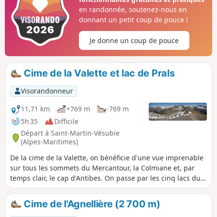
en randonnée, soutenez-nous en
donnant un petit coup de pouce !
Je donne un coup de pouce
Cime de la Valette et lac de Prals
Visorandonneur
11,71 km
+769 m
-769 m
5h 35
Difficile
Départ à Saint-Martin-Vésubie
(Alpes-Maritimes)
De la cime de la Valette, on bénéficie d'une vue imprenable
sur tous les sommets du Mercantour, la Colmiane et, par
temps clair, le cap d'Antibes. On passe par les cinq lacs du
Prals.
Cime de l'Agnellière (2 700 m)