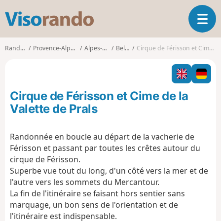
V
O
i
u
s
v
o
Randonnées
Provence-Alpes-Côte d'Azur
Alpes-Maritimes
Belvédère
Cirque de Férisson et Cime de la Valette de Prals
r
r
i
a
r
n
l
d
Cirque de Férisson et Cime de la
a
o
n
Valette de Prals
a
v
Randonnée en boucle au départ de la vacherie de
i
Férisson et passant par toutes les crêtes autour du
g
a
cirque de Férisson.
t
Superbe vue tout du long, d'un côté vers la mer et de
i
l'autre vers les sommets du Mercantour.
o
La fin de l'itinéraire se faisant hors sentier sans
n
marquage, un bon sens de l'orientation et de
l'itinéraire est indispensable.