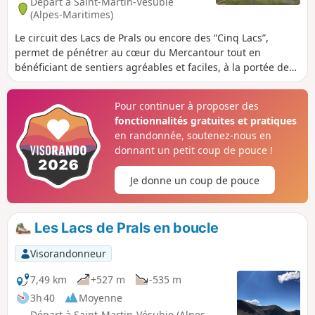
Départ à Saint-Martin-Vésubie
(Alpes-Maritimes)
Le circuit des Lacs de Prals ou encore des “Cinq Lacs”,
permet de pénétrer au cœur du Mercantour tout en
bénéficiant de sentiers agréables et faciles, à la portée de
tout marcheur. Ce circuit vous permettra de découvrir la
Tête de la Lave, la Cime de la Valette de Prals (2496 m) avec
Pour continuer à proposer des
son panorama complet sur la haute Vésubie ainsi que sur
fonctionnalités gratuites et pratiques
les grandes cimes neigeuses de l’Oisans, avant d'atteindre
en randonnée, soutenez-nous en
le site des Lacs de Prals.
donnant un petit coup de pouce !
Je donne un coup de pouce
Les Lacs de Prals en boucle
Visorandonneur
7,49 km
+527 m
-535 m
3h 40
Moyenne
Départ à Saint-Martin-Vésubie (Alpes-