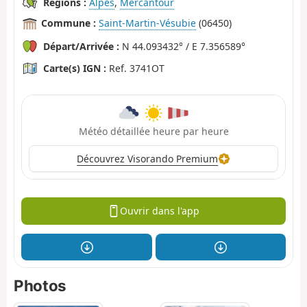
Régions :
Alpes
,
Mercantour
Commune :
Saint-Martin-Vésubie
(06450)
Départ/Arrivée :
N 44.093432° / E 7.356589°
Carte(s) IGN :
Ref. 3741OT
Météo détaillée heure par heure
Découvrez Visorando Premium
Ouvrir dans l'app
Photos