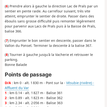
(
6
) Prendre alors à gauche la direction Lac de Prals par un
sentier en pente raide. Au carrefour suivant, très vite
atteint, emprunter le sentier de droite. Passer dans des
éboulis sans grosse difficulté puis remonter légèrement
pour parvenir aux Lacs de Prals puis à la Baisse de Prals,
balise 366.
(
7
) Emprunter le bon sentier en descente, passer dans le
Vallon du Ponset. Terminer la descente à la balise 367.
(
8
) Tourner à gauche jusqu'à la Vacherie et retrouver le
parking.
Bonne Balade
Points de passage
D/A
: km 0 - alt. 1 830 m - Pont sur la -
Vésubie (rivière) -
Affluent du Var
1
: km 0.14 - alt. 1 827 m - Balise 361
2
: km 0.89 - alt. 1 823 m - Balise 362
3
: km 2.34 - alt. 2 056 m - Balise 363