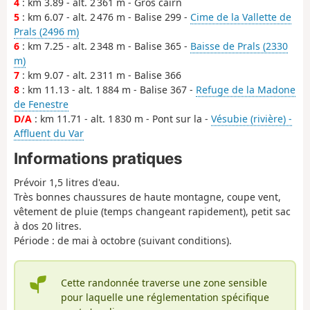
4
: km 3.89 - alt. 2 361 m - Gros cairn
5
: km 6.07 - alt. 2 476 m - Balise 299 -
Cime de la Vallette de
Prals (2496 m)
6
: km 7.25 - alt. 2 348 m - Balise 365 -
Baisse de Prals (2330
m)
7
: km 9.07 - alt. 2 311 m - Balise 366
8
: km 11.13 - alt. 1 884 m - Balise 367 -
Refuge de la Madone
de Fenestre
D/A
: km 11.71 - alt. 1 830 m - Pont sur la -
Vésubie (rivière) -
Affluent du Var
Informations pratiques
Prévoir 1,5 litres d'eau.
Très bonnes chaussures de haute montagne, coupe vent,
vêtement de pluie (temps changeant rapidement), petit sac
à dos 20 litres.
Période : de mai à octobre (suivant conditions).
Cette randonnée traverse une zone sensible
pour laquelle une réglementation spécifique