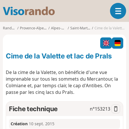
V
O
i
u
s
v
o
Randonnées
Provence-Alpes-Côte d'Azur
Alpes-Maritimes
Saint-Martin-Vésubie
Cime de la Valette et lac de Prals
r
r
i
a
r
n
l
d
Cime de la Valette et lac de Prals
a
o
n
a
De la cime de la Valette, on bénéficie d'une vue
v
imprenable sur tous les sommets du Mercantour, la
i
Colmiane et, par temps clair, le cap d'Antibes. On
g
passe par les cinq lacs du Prals.
a
t
i
Fiche technique
n°
153213
o
n
Création
10 sept. 2015