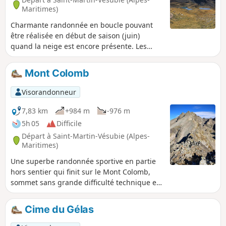
Maritimes)
Charmante randonnée en boucle pouvant
être réalisée en début de saison (juin)
quand la neige est encore présente. Les
chamois sont très souvent au rendez-vous
(tôt le matin). La zone des lacs est très
Mont Colomb
agréable et offre de nombreux choix et vues
pour pique-niquer.
Visorandonneur
7,83 km
+984 m
-976 m
5h 05
Difficile
Départ à Saint-Martin-Vésubie (Alpes-
Maritimes)
Une superbe randonnée sportive en partie
hors sentier qui finit sur le Mont Colomb,
sommet sans grande difficulté technique et
offrant une vue panoramique sur le Gelas,
Malédie, le Lac Long et d'autres sommets de
Cime du Gélas
la Vésubie environnants.