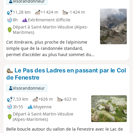
Visorandonneur
11,28 km
+1 424 m
-1 424 m
8h
Extrêmement difficile
Départ à Saint-Martin-Vésubie (Alpes-
Maritimes)
Cet itinéraire, plus proche de l'alpinisme
simple que de la randonnée standard,
permet d'accéder au plus haut sommet du
Mercantour. Du sommet, panorama
exceptionnel sur les massifs environnants et
Le Pas des Ladres en passant par le Col
vue sur la mer, jusqu'à la Corse par temps
de Fenestre
clair. La montée proposée se fait par le collet
Saint-Robert et l'arête Ouest-Sud-Ouest pour
Visorandonneur
redescendre par l'arête Nord- Est et le
balcon du Gélas.
7,53 km
+626 m
-622 m
3h 55
Moyenne
Départ à Saint-Martin-Vésubie
(Alpes-Maritimes)
Belle boucle autour du vallon de la Fenestre avec le Lac de