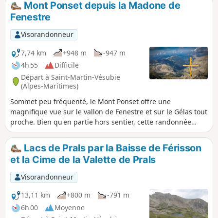
Mont Ponset depuis la Madone de
Fenestre
Visorandonneur
7,74 km
+948 m
-947 m
4h 55
Difficile
Départ à Saint-Martin-Vésubie
(Alpes-Maritimes)
Sommet peu fréquenté, le Mont Ponset offre une
magnifique vue sur le vallon de Fenestre et sur le Gélas tout
proche. Bien qu'en partie hors sentier, cette randonnée
reste accessible - hormis des pentes soutenues.
Lacs de Prals par la Baisse de Férisson
et la Cime de la Valette de Prals
Visorandonneur
13,11 km
+800 m
-791 m
6h 00
Moyenne