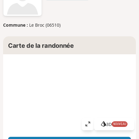
Commune :
Le Broc (06510)
Carte de la randonnée
3D
NOUVEAU
A
ff