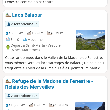
Fenestre comme point central.
Lacs Balaour
Visorandonneur
5,83 km
+539 m
-539 m
3h 10
Moyenne
Départ à Saint-Martin-Vésubie
(Alpes-Maritimes)
Cette randonnée, dans le Vallon de la Madone de Fenestre,
vous mènera vers les lacs sauvages de Balaour, un coin peu
fréquenté au pied de la Cime du Gélas, point culminant du
Mercantour. Ces lacs sont alimentés par la fameuse Vésubie
qui prend sa source quelques 300m plus haut, au Lac
Refuge de la Madone de Fenestre -
Blanc.
Relais des Merveilles
Visorandonneur
10,68 km
+695 m
-1 019 m