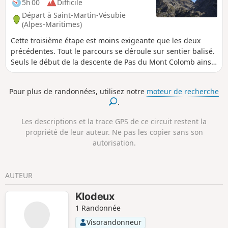
5h 00
Difficile
Départ à Saint-Martin-Vésubie
(Alpes-Maritimes)
Cette troisième étape est moins exigeante que les deux
précédentes. Tout le parcours se déroule sur sentier balisé.
Seuls le début de la descente de Pas du Mont Colomb ainsi
que les passages dans les éboulis demandent un peu
d'attention. C'est l'itinéraire classique pour relier le vallon
Pour plus de randonnées, utilisez notre
moteur de recherche
de la Madone de Fenestre à la vallée de la Gordolasque. Le
.
parcours y est magnifique et le Pas du Mont Colomb offre
deux vues complètement différentes sur ses façades Est et
Les descriptions et la trace GPS de ce circuit restent la
Ouest.
propriété de leur auteur. Ne pas les copier sans son
autorisation.
AUTEUR
Klodeux
1 Randonnée
Visorandonneur