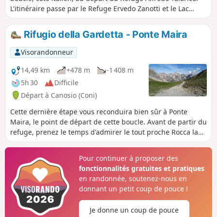
L'itinéraire passe par le Refuge Ervedo Zanotti et le Lac
Mongioie. Les derniers 500 mètres, entre le Pas de Ténibre
et le sommet, sont dans le parc du Mercantour.
Rifugio della Gardetta - Ponte Maira
Visorandonneur
14,49 km
+478 m
-1 408 m
5h 30
Difficile
Départ à Canosio (Coni)
Cette dernière étape vous reconduira bien sûr à Ponte
Maira, le point de départ de cette boucle. Avant de partir du
refuge, prenez le temps d'admirer le tout proche Rocca la
Meja, curiosité géologique. Le Colle Ciarbonnet vous offrira
un magnifique panorama du Monte Scaletta au Monte
Pour continuer à proposer des
Oserot.
fonctionnalités gratuites et pratiques
en randonnée, soutenez-nous en
donnant un petit coup de pouce !
Je donne un coup de pouce