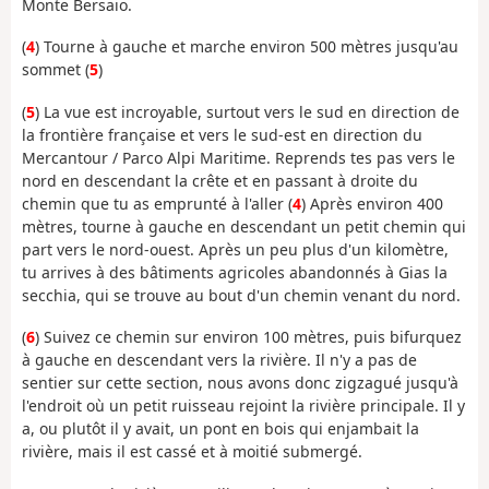
Monte Bersaio.
(
4
) Tourne à gauche et marche environ 500 mètres jusqu'au
sommet (
5
)
(
5
) La vue est incroyable, surtout vers le sud en direction de
la frontière française et vers le sud-est en direction du
Mercantour / Parco Alpi Maritime. Reprends tes pas vers le
nord en descendant la crête et en passant à droite du
chemin que tu as emprunté à l'aller (
4
) Après environ 400
mètres, tourne à gauche en descendant un petit chemin qui
part vers le nord-ouest. Après un peu plus d'un kilomètre,
tu arrives à des bâtiments agricoles abandonnés à Gias la
secchia, qui se trouve au bout d'un chemin venant du nord.
(
6
) Suivez ce chemin sur environ 100 mètres, puis bifurquez
à gauche en descendant vers la rivière. Il n'y a pas de
sentier sur cette section, nous avons donc zigzagué jusqu'à
l'endroit où un petit ruisseau rejoint la rivière principale. Il y
a, ou plutôt il y avait, un pont en bois qui enjambait la
rivière, mais il est cassé et à moitié submergé.