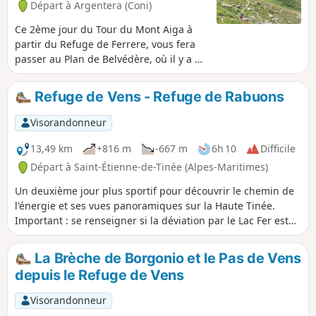
Départ à Argentera (Coni)
Ce 2ème jour du Tour du Mont Aiga à
partir du Refuge de Ferrere, vous fera
passer au Plan de Belvédère, où il y a un
abri en tôle dominant la vallée du Rio
Forneris et une fontaine. Vous passerez
Refuge de Vens - Refuge de Rabuons
également sous le Lac d'Emma, le
Monte Peiron à 2796 m et la Pointe Testa
Visorandonneur
di Garbe à 2749 m, pour arriver, après
quelques lacets, au Col de Fer à 2584 m.
13,49 km
+816 m
-667 m
6h 10
Difficile
Vous prendrez alors la direction du
Départ à Saint-Étienne-de-Tinée (Alpes-Maritimes)
Collet de Tortisse et du Refuge de Vens,
Un deuxième jour plus sportif pour découvrir le chemin de
fin de cette étape.
l'énergie et ses vues panoramiques sur la Haute Tinée.
Important : se renseigner si la déviation par le Lac Fer est
toujours en place auprès du gardien du refuge. Cette
déviation nécessite une bonne condition physique et/ou de
La Brèche de Borgonio et le Pas de Vens
ne pas être sujet au vertige.
depuis le Refuge de Vens
Visorandonneur