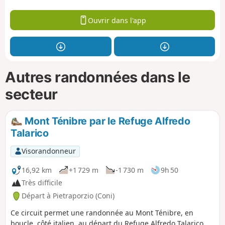
Ouvrir dans l'app
Autres randonnées dans le
secteur
Mont Ténibre par le Refuge Alfredo
Talarico
Visorandonneur
16,92 km
+1 729 m
-1 730 m
9h 50
Très difficile
Départ à Pietraporzio (Coni)
Ce circuit permet une randonnée au Mont Ténibre, en
boucle, côté italien, au départ du Refuge Alfredo Talarico.