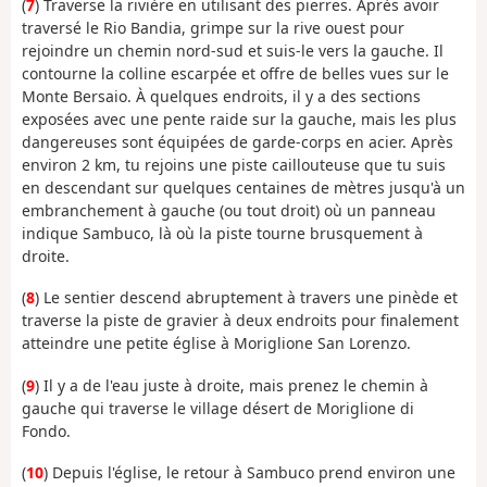
(
7
) Traverse la rivière en utilisant des pierres. Après avoir
traversé le Rio Bandia, grimpe sur la rive ouest pour
rejoindre un chemin nord-sud et suis-le vers la gauche. Il
contourne la colline escarpée et offre de belles vues sur le
Monte Bersaio. À quelques endroits, il y a des sections
exposées avec une pente raide sur la gauche, mais les plus
dangereuses sont équipées de garde-corps en acier. Après
environ 2 km, tu rejoins une piste caillouteuse que tu suis
en descendant sur quelques centaines de mètres jusqu'à un
embranchement à gauche (ou tout droit) où un panneau
indique Sambuco, là où la piste tourne brusquement à
droite.
(
8
) Le sentier descend abruptement à travers une pinède et
traverse la piste de gravier à deux endroits pour finalement
atteindre une petite église à Moriglione San Lorenzo.
(
9
) Il y a de l'eau juste à droite, mais prenez le chemin à
gauche qui traverse le village désert de Moriglione di
Fondo.
(
10
) Depuis l'église, le retour à Sambuco prend environ une