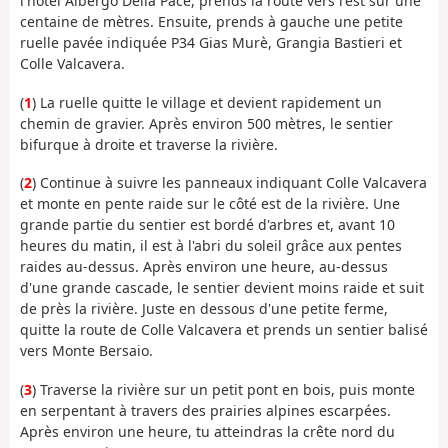
l'hôtel Albergo Della Pace, prends la route vers l'est sur une
centaine de mètres. Ensuite, prends à gauche une petite
ruelle pavée indiquée P34 Gias Murè, Grangia Bastieri et
Colle Valcavera.
(
1
) La ruelle quitte le village et devient rapidement un
chemin de gravier. Après environ 500 mètres, le sentier
bifurque à droite et traverse la rivière.
(
2
) Continue à suivre les panneaux indiquant Colle Valcavera
et monte en pente raide sur le côté est de la rivière. Une
grande partie du sentier est bordé d'arbres et, avant 10
heures du matin, il est à l'abri du soleil grâce aux pentes
raides au-dessus. Après environ une heure, au-dessus
d'une grande cascade, le sentier devient moins raide et suit
de près la rivière. Juste en dessous d'une petite ferme,
quitte la route de Colle Valcavera et prends un sentier balisé
vers Monte Bersaio.
(
3
) Traverse la rivière sur un petit pont en bois, puis monte
en serpentant à travers des prairies alpines escarpées.
Après environ une heure, tu atteindras la crête nord du