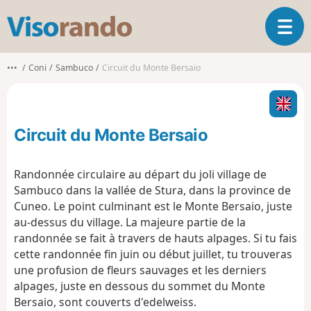
V
O
i
u
s
v
o
•••
Coni
Sambuco
Circuit du Monte Bersaio
r
r
i
a
r
n
l
d
Circuit du Monte Bersaio
a
o
n
a
Randonnée circulaire au départ du joli village de
v
Sambuco dans la vallée de Stura, dans la province de
i
Cuneo. Le point culminant est le Monte Bersaio, juste
g
au-dessus du village. La majeure partie de la
a
t
randonnée se fait à travers de hauts alpages. Si tu fais
i
cette randonnée fin juin ou début juillet, tu trouveras
o
une profusion de fleurs sauvages et les derniers
n
alpages, juste en dessous du sommet du Monte
Bersaio, sont couverts d'edelweiss.