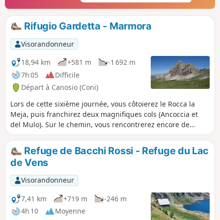
Rifugio Gardetta - Marmora
Visorandonneur
18,94 km
+581 m
-1 692 m
7h 05
Difficile
Départ à Canosio (Coni)
Lors de cette sixième journée, vous côtoierez le Rocca la
Meja, puis franchirez deux magnifiques cols (Ancoccia et
del Mulo). Sur le chemin, vous rencontrerez encore de
nombreux édifices du Vallo Alpino. La longue descente dans
la vallée vous proposera un moment de détente au bord du
Refuge de Bacchi Rossi - Refuge du Lac
Lago Resile. Il vous faudra encore traverser les nombreux
de Vens
petits hameaux constituant Marmora avant d'arriver à la
Locanda Ceaglio.
Visorandonneur
7,41 km
+719 m
-246 m
4h 10
Moyenne