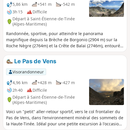
5,86 km
+541 m
-542 m
3h 15
Difficile
Départ à Saint-Étienne-de-Tinée
(Alpes-Maritimes)
Randonnée, sportive, pour atteindre le panorama
magnifique depuis la Brèche de Borgonio (2904 m) sur la
Roche Nègre (2764m) et la Crête de Balaï (2746m), entourés
par les Lacs Marie et les Lacs de Ténibre. Vous pourrez
profiter d'une vue imprenable sur le Mont Ténibre (3031m)
Le Pas de Vens
depuis le Pas de Vens (2796m). Avant d'entamer l'ascension,
renseignez vous auprès du personnel du Refuge de Vens
Visorandonneur
pour connaître les conditions (enneigement,
éboulements,...) pour savoir si le parcours est praticable, et,
4,96 km
+428 m
-427 m
le cas échéant, préparer au mieux votre ascension.
2h 40
Difficile
Départ à Saint-Étienne-de-Tinée
(Alpes-Maritimes)
Voici un "petit" aller-retour sportif, vers le col frontalier du
Pas de Vens, dans l'environnement minéral des sommets de
la Haute-Tinée. Idéal pour une petite excursion à l'occasion
d'une nuit au Refuge de Vens. Avec un peu de chance, vous