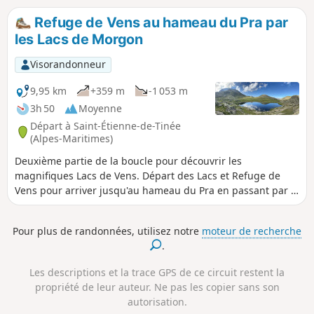
pourriez apercevoir des bouquetins voire des mouflons.
Refuge de Vens au hameau du Pra par
les Lacs de Morgon
Visorandonneur
9,95 km
+359 m
-1 053 m
3h 50
Moyenne
Départ à Saint-Étienne-de-Tinée
(Alpes-Maritimes)
Deuxième partie de la boucle pour découvrir les
magnifiques Lacs de Vens. Départ des Lacs et Refuge de
Vens pour arriver jusqu'au hameau du Pra en passant par le
Collet de Tortisse, le Col du Fer, le Pas de Morgon et les Lacs
de Morgon.
Pour plus de randonnées, utilisez notre
moteur de recherche
.
Les descriptions et la trace GPS de ce circuit restent la
propriété de leur auteur. Ne pas les copier sans son
autorisation.