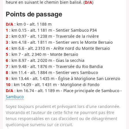
heure en suivant le chemin bien balisé. (
D/A
)
Points de passage
D/A
: km 0 - alt. 1 188 m
1
: km 0.15 - alt. 1 181 m - Sentier Sambuco P34
2
: km 0.97 - alt. 1 238 m - Traversée de la rivière
3
: km 4.18 - alt. 1 811 m - Sentier vers le Monte Bersaio
4
: km 6.6 - alt. 2 310 m - Arête nord du Monte Bersaio
5
: km 7 - alt. 2 340 m - Monte Bersaio
6
: km 8.97 - alt. 2 020 m - Gias la secchia
7
: km 9.48 - alt. 1 876 m - Traversée du Rio Bandia
8
: km 11.4 - alt. 1 884 m - Sentier vers Sambuco
9
: km 13.44 - alt. 1 435 m - Église à Moriglione San Lorenzo
10
: km 14.09 - alt. 1 431 m - Moriglione di Fondo
D/A
: km 16.74 - alt. 1 189 m - Place principale de Sambuco -
Sambuco
Soyez toujours prudent et prévoyant lors d'une randonnée.
Visorando et l'auteur de cette fiche ne pourront pas être
tenus responsables en cas d'accident ou de désagrément
quelconque survenu sur ce circuit.