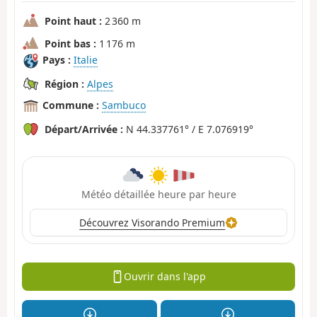
Point haut :
2 360 m
Point bas :
1 176 m
Pays :
Italie
Région :
Alpes
Commune :
Sambuco
Départ/Arrivée :
N 44.337761° / E 7.076919°
Météo détaillée heure par heure
Découvrez Visorando Premium
Ouvrir dans l'app