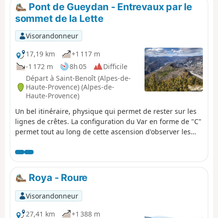
Pont de Gueydan - Entrevaux par le
sommet de la Lette
Visorandonneur
17,19 km
+1 117 m
-1 172 m
8h 05
Difficile
Départ à Saint-Benoît (Alpes-de-
Haute-Provence) (Alpes-de-
Haute-Provence)
Un bel itinéraire, physique qui permet de rester sur les
lignes de crêtes. La configuration du Var en forme de "C"
permet tout au long de cette ascension d'observer les
abords de ce fleuve tant côté Nord que côté Sud. En fin
de randonnée, déambuler dans les ruelles aux vieux
murs de ce magnifique village.
Roya - Roure
Visorandonneur
27,41 km
+1 388 m