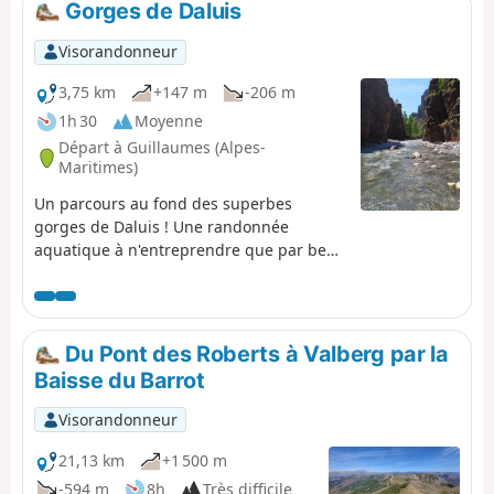
Gorges de Daluis
pause déjeuner, face au Mont Saint-Honorat.
Visorandonneur
3,75 km
+147 m
-206 m
1h 30
Moyenne
Départ à Guillaumes (Alpes-
Maritimes)
Un parcours au fond des superbes
gorges de Daluis ! Une randonnée
aquatique à n'entreprendre que par beau
temps, idéale l'été lors des fortes
chaleurs. Une randonnée accessible aux
enfants qui savent nager. Chaussures
fermées indispensables. Cette randonnée
Du Pont des Roberts à Valberg par la
traverse un site naturel protégé qui est
Baisse du Barrot
soumis à une réglementation. Voir les
informations pratiques.
Visorandonneur
21,13 km
+1 500 m
-594 m
8h
Très difficile