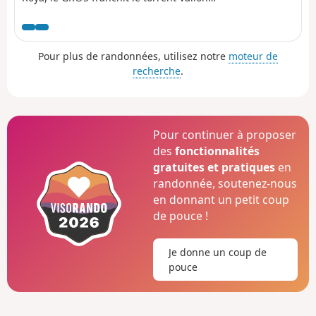
de Roya, remonte le Vallon de la Maïris
puis celui de Sallevieille et, par des
lacets, grimpe au Plan des Laces puis au
Pour plus de randonnées, utilisez notre
moteur de
Col de Crousette. Du col, le sentier
recherche
.
remonte en écharpe le versant gauche du
Vallon de la Culasse vers la Stèle Vallette,
longe la crête, côté Vallon du Démant,
traverse la Baisse du Démant et descend
au Col du Refuge puis à celui des
Pour continuer à proposer
Moulinés. Il bascule vers le fond du
des
fonctionnalités
Vallon du Démant, traverse son torrent et,
gratuites et pratiques
en
à flanc de pente du versant opposé,
randonnée, soutenez-nous
croise le vallon de la Gourgette. Au-
en donnant un petit coup
dessus du hameau de Vignols, il monte
de pouce !
sous les rochers ruiniformes des
Chambrettes, où nichent une colonie de
gypaètes barbus, et passe le collet des
Je donne un coup de
Portes de Longon, puis vallonne le long
pouce
d'un ruisseau pour gagner le Refuge du
Longon ou Vacherie de Roure.