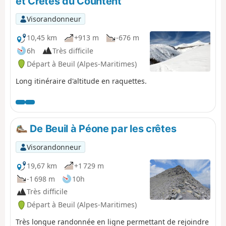
et Crêtes du Countent
dernière descente vers le Pont d'Aygue Blanche.
Visorandonneur
10,45 km
+913 m
-676 m
6h
Très difficile
Départ à Beuil (Alpes-Maritimes)
Long itinéraire d'altitude en raquettes.
De Beuil à Péone par les crêtes
Visorandonneur
19,67 km
+1 729 m
-1 698 m
10h
Très difficile
Départ à Beuil (Alpes-Maritimes)
Très longue randonnée en ligne permettant de rejoindre