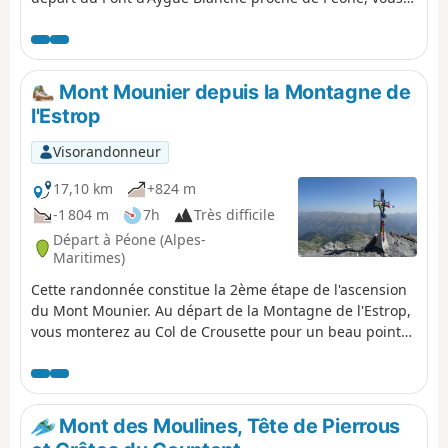
monterez progressivement vers le petit plateau de la
Montagne de l'Estrop où vous pourrez bivouaquer à
l'abri. Une étape faite de forêt de feuillus et d'alpages au
pied de la crête rocailleuse de la Montagne de l'Alp.
Mont Mounier depuis la Montagne de
l'Estrop
Visorandonneur
17,10 km
+824 m
-1 804 m
7h
Très difficile
Départ à Péone (Alpes-
Maritimes)
Cette randonnée constitue la 2ème étape de l'ascension
du Mont Mounier. Au départ de la Montagne de l'Estrop,
vous monterez au Col de Crousette pour un beau point
de vue sur la combe du même nom et la Haute-Tinée.
Ensuite, vous rejoindrez la crête du Mont Mounier que
vous suivrez jusqu'au sommet. La descente s'effectue par
le hameau de la Colle avant de remonter vers la Tête de
Mont des Moulines, Tête de Pierrous
Charnaye et redescendre vers l'altisurface et enfin la