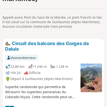
p
Appelé aussi Pont du Saut de la Mariée, ce pont franchi le Var.
Il est situé sur la commune de Guillaumes (Alpes-Maritimes).
Aucune circulation motorisée n'est permise.
Circuit des balcons des Gorges de
Daluis
Visorandonneur
23,80 km
+1 240 m
-1 238 m
10h 20
Difficile
Départ à Guillaumes (Alpes-Maritimes)
Superbe randonnée qui permettra de
découvrir les superbes panoramas du
Colorado Niçois. Cette randonnée peut se
faire sur un ou deux jours, en bivouaquant
au campement de Roua (voir informations