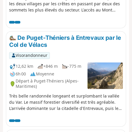
les deux villages par les crêtes en passant par deux des
sommets les plus élevés du secteur. L'accès au Mont
Mounier par sa face Sud demande une bonne maîtrise
pour évoluer dans des pierriers très glissants. Une partie
non négligeable du parcours se situe hors sentier. Vous
êtes dans le Parc National du Mercantour, il y a une
De Puget-Théniers à Entrevaux par le
réglementation à respecter sous peine d'amende
Col de Vélacs
pouvant s'élever jusqu'à 1500 €, voir les informations
pratiques.
Visorandonneur
12,62 km
+846 m
-775 m
6h 00
Moyenne
Départ à Puget-Théniers (Alpes-
Maritimes)
Très belle randonnée longeant et surplombant la vallée
du Var. Le massif forestier diversifié est très agréable.
L'arrivée dominante sur la citadelle d'Entrevaux, puis les
vues sur la vallée du Var et sur les toits du village sont le
point d'orgue de cette journée.