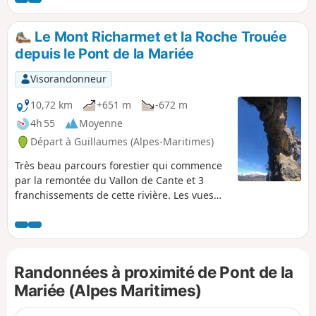
pratiques).
Le Mont Richarmet et la Roche Trouée
depuis le Pont de la Mariée
Visorandonneur
10,72 km
+651 m
-672 m
4h 55
Moyenne
Départ à Guillaumes (Alpes-Maritimes)
Très beau parcours forestier qui commence
par la remontée du Vallon de Cante et 3
franchissements de cette rivière. Les vues
sur les gorges et le massif alpin ne se
comptent pas. Le passage sous l'arche
naturelle de la Roche Trouée, monument de
pierre, haut d'une quinzaine de mètres,
Randonnées à proximité de Pont de la
témoin d’un lointain passé géologique,
laisse pantois tous les randonneurs.La
Mariée (Alpes Maritimes)
Chapelle Saint-Joseph de Sauze-Vieux et sa
table seront un lieu apprécié pour une