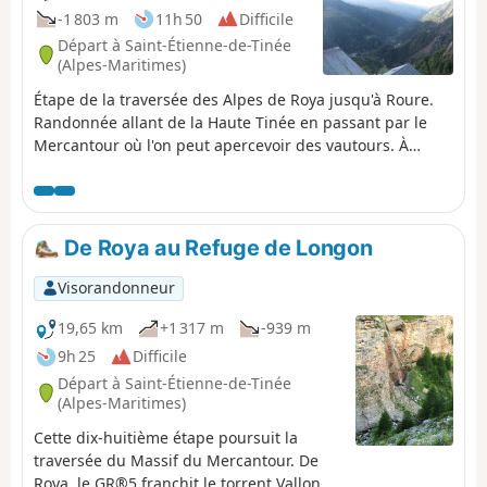
-1 803 m
11h 50
Difficile
Départ à Saint-Étienne-de-Tinée
(Alpes-Maritimes)
Étape de la traversée des Alpes de Roya jusqu'à Roure.
Randonnée allant de la Haute Tinée en passant par le
Mercantour où l'on peut apercevoir des vautours. À
l'approche du Col de Croussette un univers minéral nous
attend puis un plateau quasi désertique pour finir par la
douceur des pâturages de Roure.
De Roya au Refuge de Longon
Visorandonneur
19,65 km
+1 317 m
-939 m
9h 25
Difficile
Départ à Saint-Étienne-de-Tinée
(Alpes-Maritimes)
Cette dix-huitième étape poursuit la
traversée du Massif du Mercantour. De
Roya, le GR®5 franchit le torrent Vallon