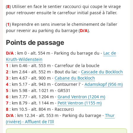
(
8
) Utiliser en face le sentier raccourci qui coupe le virage
pour retrouver ensuite le carrefour initial passé à l'aller.
(
1
) Reprendre en sens inverse le cheminement de l'aller
pour revenir au parking du barrage (
D/A
).
Points de passage
D/A
: km 0 - alt. 554 m - Parking du barrage du -
Lac de
Kruth-Wildenstein
1
: km 0.46 - alt. 553 m - Carrefour de la boucle
2
: km 2.64 - alt. 552 m - Bout du lac -
Cascade du Bockloch
3
: km 4.67 - alt. 900 m -
Cabane du Bockloch
4
: km 5.17 - alt. 943 m - Contourner l' -
Adamskopf (956 m)
5
: km 5.98 - alt. 1 021 m - GR531
6
: km 7.77 - alt. 1 204 m -
Grand Ventron (1204 m)
7
: km 8.79 - alt. 1 144 m -
Petit Ventron (1155 m)
8
: km 10.5 - alt. 804 m - Raccourci
D/A
: km 12.34 - alt. 553 m - Parking du barrage -
Thur
(rivière) - Affluent de l'Ill