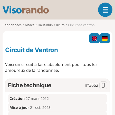
V
O
i
u
s
v
o
Randonnées
Alsace
Haut-Rhin
Kruth
Circuit de Ventron
r
r
i
a
r
n
l
d
Circuit de Ventron
a
o
n
a
Voici un circuit à faire absolument pour tous les
v
amoureux de la randonnée.
i
g
a
Fiche technique
n°
3662
t
i
o
Création
27 mars 2012
n
Mise à jour
21 oct. 2023