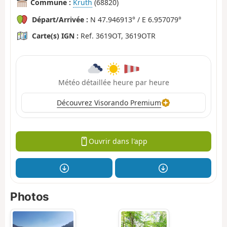
Commune :
Kruth
(68820)
Départ/Arrivée :
N 47.946913° / E 6.957079°
Carte(s) IGN :
Ref. 3619OT, 3619OTR
Météo détaillée heure par heure
Découvrez Visorando Premium
Ouvrir dans l'app
Photos