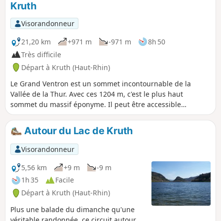
Kruth
Visorandonneur
21,20 km
+971 m
-971 m
8h 50
Très difficile
Départ à Kruth (Haut-Rhin)
Le Grand Ventron est un sommet incontournable de la
Vallée de la Thur. Avec ces 1204 m, c'est le plus haut
sommet du massif éponyme. Il peut être accessible
directement en voiture, mais aussi à pied depuis le Lac de
Kruth. La randonnée fait passer par les rives du lac, puis la
Autour du Lac de Kruth
Cascade du Bockloch à l'aller, et au retour par la Ferme-
Auberge de Felzach, le village de Frenz et le Château de
Visorandonneur
Wildenstein. Les vues seront très nombreuses sur le
parcours, et donnent sur les plus hauts massifs vosgiens.
5,56 km
+9 m
-9 m
1h 35
Facile
Départ à Kruth (Haut-Rhin)
Plus une balade du dimanche qu'une
véritable randonnée, ce circuit autour