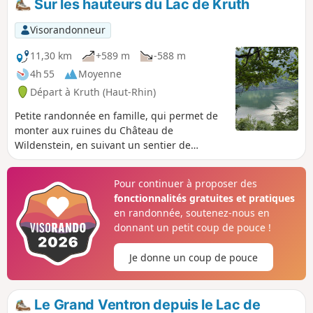
Sur les hauteurs du Lac de Kruth
Visorandonneur
11,30 km
+589 m
-588 m
4h 55
Moyenne
Départ à Kruth (Haut-Rhin)
Petite randonnée en famille, qui permet de
monter aux ruines du Château de
Wildenstein, en suivant un sentier de
découverte jalonné de panneaux explicatifs.
Lorsque vous redescendez, le tour du lac
Pour continuer à proposer des
vous attend et à l'arrivée, vous pouvez
fonctionnalités gratuites et pratiques
profiter du calme de l'endroit en faisant un
en randonnée, soutenez-nous en
petit tour de pédalo ou, pour les plus
donnant un petit coup de pouce !
sportifs, faire une promenade au milieu des
arbres dans le parc accrobranche juste à
Je donne un coup de pouce
côté du parking.
Le Grand Ventron depuis le Lac de