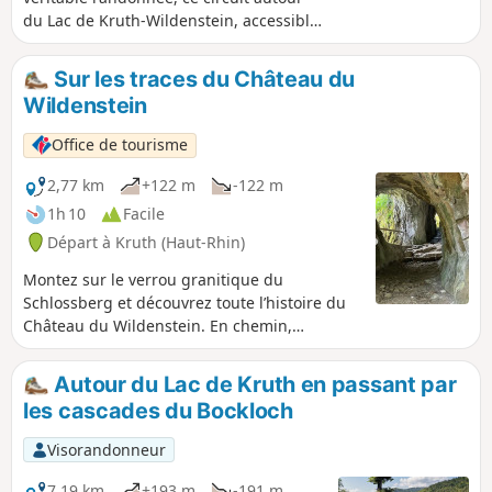
du Lac de Kruth-Wildenstein, accessible
même aux personnes handicapées,
vous procurera un grand bol d'air. Il est
Sur les traces du Château du
particulièrement agréable l'été alors
Wildenstein
qu'il fait très chaud dans la plaine.
Office de tourisme
2,77 km
+122 m
-122 m
1h 10
Facile
Départ à Kruth (Haut-Rhin)
Montez sur le verrou granitique du
Schlossberg et découvrez toute l’histoire du
Château du Wildenstein. En chemin,
cherchez et trouvez les traces du passage de
l’homme sur ces lieux surprenants et riches
Autour du Lac de Kruth en passant par
d’histoire. Profitez des vues sur le lac et sur
les cascades du Bockloch
les villages de Kruth, d’Oderen et de
Wildenstein. Ce site offre une atmosphère
Visorandonneur
naturelle pleine de vie au printemps comme
en été. L’hiver, laissez-vous emporter par
7,19 km
+193 m
-191 m