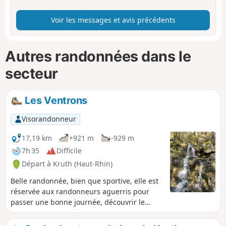
Voir les messages et avis précédents
Autres randonnées dans le
secteur
Les Ventrons
Visorandonneur
17,19 km
+921 m
-929 m
7h 35
Difficile
Départ à Kruth (Haut-Rhin)
Belle randonnée, bien que sportive, elle est
réservée aux randonneurs aguerris pour
passer une bonne journée, découvrir le
biotope et profiter de nombreux points de
vue.