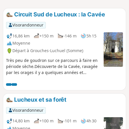
Circuit Sud de Lucheux : la Cavée
Visorandonneur
16,86 km
+150 m
-146 m
5h 15
Moyenne
Départ à Grouches-Luchuel (Somme)
Très peu de goudron sur ce parcours à faire en
période sèche.Découverte de la Cavée, ravagée
par les orages il y a quelques années et
magnifiquement restaurée.Un bon bout de
chemin sur l'ancienne voie ferrée (bien
ombragée) avant de descendre sur le beau
village de Grouches-Luchuel.
Lucheux et sa forêt
Visorandonneur
14,80 km
+100 m
-101 m
4h 30
Moyenne