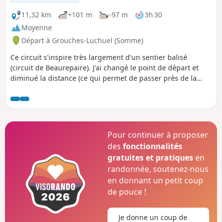
11,32 km
+101 m
-97 m
3h 30
Moyenne
Départ à Grouches-Luchuel (Somme)
Ce circuit s'inspire très largement d'un sentier balisé
(circuit de Beaurepaire). J'ai changé le point de départ et
diminué la distance (ce qui permet de passer près de la
Ferme de Beaurepaire). J'ai également réduit les parties
macadamisées au passage dans Doullens. C'est peut-être
un peu monotone mais on est pratiquement tout le temps
en pleine campagne.
Pour continuer à proposer
des
fonctionnalités
gratuites et pratiques
en
randonnée, soutenez-nous
en donnant un petit coup
de pouce !
Je donne un coup de