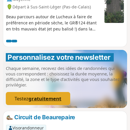
Départ à Sus-Saint-Léger (Pas-de-Calais)
Beau parcours autour de Lucheux à faire de
préférence en période sèche, le GR®124 étant
en très mauvais état (et peu balisé !) dans la
forêt. Possibilité de voir chevreuils et sangliers.
Ce parcours remplace l'ancien dont la partie en
lisière Ouest est désormais impraticable.
Personnalisez votre newsletter 
Chaque semaine, recevez des idées de randonnées qui
vous correspondent : choisissez la durée moyenne, la
difficulté, la zone et le type d’activités que vous souhaitez
privilégier.
Testez
gratuitement
Circuit de Beaurepaire
Visorandonneur