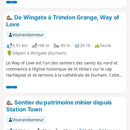
lotissements d'après-guerre pour arriver dans l'une des
plus anciennes rues de Durham et se termine par les ruines
d'une chapelle du XIIIe siècle.
De Wingate à Trimdon Grange, Way of
Love
Visorandonneur
6,91 km
+68 m
-45 m
2h 10
Facile
Départ à Wingate (Durham)
Le Way of Love est l'un des sentiers des saints du nord et
commence à l'église historique de St Hilda's sur le cap
Hartlepool et se termine à la cathédrale de Durham. Cette
troisième partie du parcours traverse les anciennes
communautés minières des Trimdons, Trimdon Station
(Deaf Hill), Trimdon Colliery, Trimdon Village et se termine à
Trimdon Grange. Le chemin traverse maintenant des bois et
Sentier du patrimoine minier depuis
des champs verdoyants, mais tu pourras peut-être
Station Town
apercevoir des traces de l'activité minière dans la région
pendant ta balade.
Visorandonneur