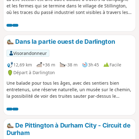
et les fermes qui se termine dans le village de Stillington,
où les traces du passé industriel sont visibles à travers les
rangées de maisons mitoyennes et la voie ferrée qui
traverse le centre du village.
Dans la partie ouest de Darlington
Visorandonneur
12,69 km
+36 m
-38 m
3h 45
Facile
Départ à Darlington
Une balade pour tous les âges, avec des sentiers bien
entretenus, une réserve naturelle, un musée sur le chemin,
la possibilité de voir des truites sauter par-dessus le
barrage sur la rivière Tess, et plein d'endroits sympas pour
manger un morceau ou prendre un café.
De Pittington à Durham City - Circuit de
Durham