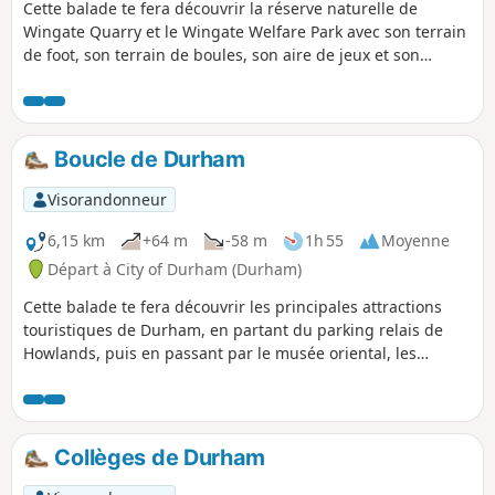
Cette balade te fera découvrir la réserve naturelle de
Wingate Quarry et le Wingate Welfare Park avec son terrain
de foot, son terrain de boules, son aire de jeux et son
sentier forestier. La balade commence par une voie verte et
passe par le site de la mine Wingate Grange, puis, au
retour, suit l'ancienne voie ferrée de Wingate.
Boucle de Durham
Visorandonneur
6,15 km
+64 m
-58 m
1h 55
Moyenne
Départ à City of Durham (Durham)
Cette balade te fera découvrir les principales attractions
touristiques de Durham, en partant du parking relais de
Howlands, puis en passant par le musée oriental, les
jardins botaniques, le château, la cathédrale et la place du
marché. Il y a quelques côtes raides, mais tu peux prendre
un bus depuis Elvet pour retourner au parking relais.
Collèges de Durham