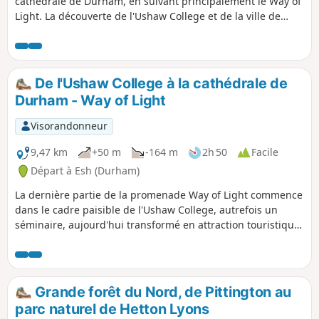
cathédrale de Durham, en suivant principalement le Way of
Light. La découverte de l'Ushaw College et de la ville de
Durham complètera cette balade à travers champs, le long
de pistes cyclables et dans la ville elle-même.
De l'Ushaw College à la cathédrale de
Durham - Way of Light
Visorandonneur
9,47 km
+50 m
-164 m
2h 50
Facile
Départ à Esh (Durham)
La dernière partie de la promenade Way of Light commence
dans le cadre paisible de l'Ushaw College, autrefois un
séminaire, aujourd'hui transformé en attraction touristique.
Avant de partir, n'oublie pas de visiter les chapelles qui
comportent des éléments conçus par Augustus Pugin. La
promenade traverse quelques villages autour de la ville
avant de monter vers la cathédrale de Durham.
Grande forêt du Nord, de Pittington au
parc naturel de Hetton Lyons