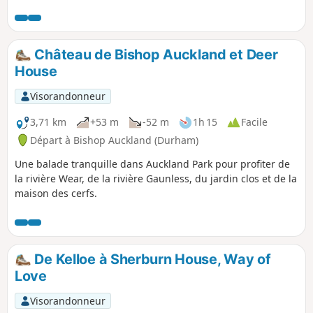
trouvent à un petit détour du chemin.
Château de Bishop Auckland et Deer
House
Visorandonneur
3,71 km
+53 m
-52 m
1h 15
Facile
Départ à Bishop Auckland (Durham)
Une balade tranquille dans Auckland Park pour profiter de
la rivière Wear, de la rivière Gaunless, du jardin clos et de la
maison des cerfs.
De Kelloe à Sherburn House, Way of
Love
Visorandonneur