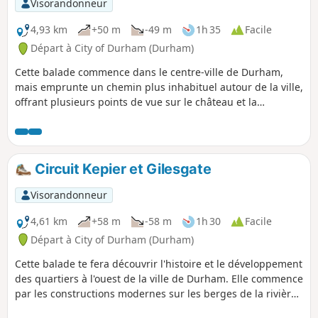
Visorandonneur
4,93 km
+50 m
-49 m
1h 35
Facile
Départ à City of Durham (Durham)
Cette balade commence dans le centre-ville de Durham,
mais emprunte un chemin plus inhabituel autour de la ville,
offrant plusieurs points de vue sur le château et la
cathédrale. La balade descend de Market Place jusqu'à la
rive du fleuve, puis passe devant les tribunaux et la prison,
l'université de Durham, l'école de Durham, puis devant les
bâtiments classés de South Street avant de revenir au point
Circuit Kepier et Gilesgate
de départ via le nouveau quartier Riverwalk Development.
Visorandonneur
4,61 km
+58 m
-58 m
1h 30
Facile
Départ à City of Durham (Durham)
Cette balade te fera découvrir l'histoire et le développement
des quartiers à l'ouest de la ville de Durham. Elle commence
par les constructions modernes sur les berges de la rivière,
passe devant l'hôpital médiéval Kepier, traverse des