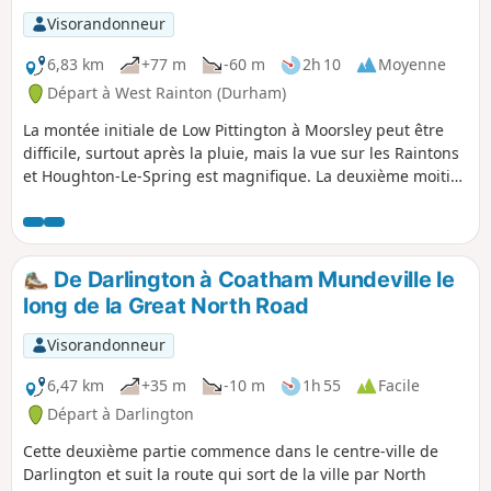
Visorandonneur
6,83 km
+77 m
-60 m
2h 10
Moyenne
Départ à West Rainton (Durham)
La montée initiale de Low Pittington à Moorsley peut être
difficile, surtout après la pluie, mais la vue sur les Raintons
et Houghton-Le-Spring est magnifique. La deuxième moitié
de la promenade suit des sentiers pédestres et des pistes
cyclables à travers Moorsley et Hetton pour finir au Hetton
Lyons Country Park.
De Darlington à Coatham Mundeville le
long de la Great North Road
Visorandonneur
6,47 km
+35 m
-10 m
1h 55
Facile
Départ à Darlington
Cette deuxième partie commence dans le centre-ville de
Darlington et suit la route qui sort de la ville par North