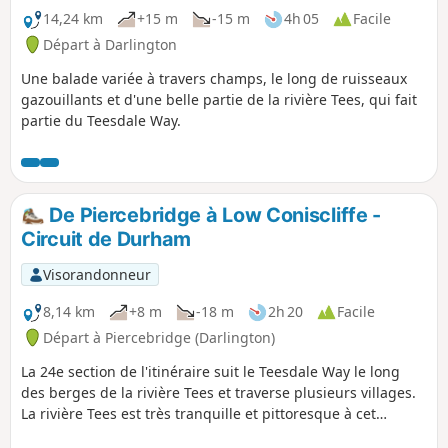
14,24 km
+15 m
-15 m
4h 05
Facile
Départ à Darlington
Une balade variée à travers champs, le long de ruisseaux
gazouillants et d'une belle partie de la rivière Tees, qui fait
partie du Teesdale Way.
De Piercebridge à Low Coniscliffe -
Circuit de Durham
Visorandonneur
8,14 km
+8 m
-18 m
2h 20
Facile
Départ à Piercebridge (Darlington)
La 24e section de l'itinéraire suit le Teesdale Way le long
des berges de la rivière Tees et traverse plusieurs villages.
La rivière Tees est très tranquille et pittoresque à cet
endroit, vous aurez donc de nombreuses occasions de vous