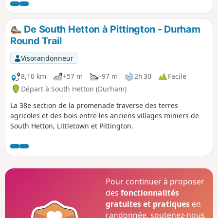
arrêter pour profiter du paysage.
De South Hetton à Pittington - Durham
Round Trail
Visorandonneur
8,10 km
+57 m
-97 m
2h 30
Facile
Départ à South Hetton (Durham)
La 38e section de la promenade traverse des terres
agricoles et des bois entre les anciens villages miniers de
South Hetton, Littletown et Pittington.
Pour continuer à proposer
des
fonctionnalités
gratuites et pratiques
en
randonnée, soutenez-nous