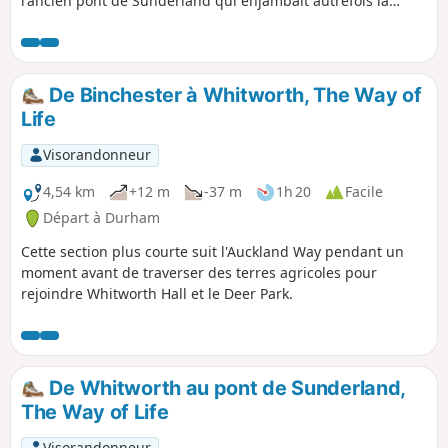
l'ancien pont de Sunderland qui enjambait autrefois la
Wear. L'itinéraire passe ensuite devant le rond-point
emblématique Cock o' the North, puis suit South Road,
longe les bâtiments modernes de l'université et descend
New Elvet jusqu'au cœur de la ville de Durham, pour finir
De Binchester à Whitworth, The Way of
sur la place historique du marché.
Life
Visorandonneur
4,54 km
+12 m
-37 m
1h 20
Facile
Départ à Durham
Cette section plus courte suit l'Auckland Way pendant un
moment avant de traverser des terres agricoles pour
rejoindre Whitworth Hall et le Deer Park.
De Whitworth au pont de Sunderland,
The Way of Life
Visorandonneur