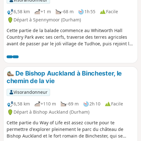
6,58 km
+1 m
-68 m
1h 55
Facile
Départ à Spennymoor (Durham)
Cette partie de la balade commence au Whitworth Hall
Country Park avec ses cerfs, traverse des terres agricoles
avant de passer par le joli village de Tudhoe, puis rejoint le
Weardale Way pour une courte section avant d'atteindre la
périphérie de la ville de Durham.
De Bishop Auckland à Binchester, le
chemin de la vie
Visorandonneur
6,58 km
+110 m
-69 m
2h 10
Facile
Départ à Bishop Auckland (Durham)
Cette partie du Way of Life est assez courte pour te
permettre d'explorer pleinement le parc du château de
Bishop Auckland et le fort romain de Binchester, qui se