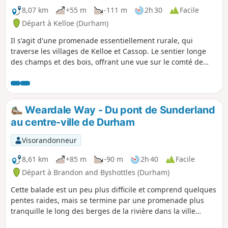
8,07 km
+55 m
-111 m
2h 30
Facile
Départ à Kelloe (Durham)
Il s'agit d'une promenade essentiellement rurale, qui
traverse les villages de Kelloe et Cassop. Le sentier longe
des champs et des bois, offrant une vue sur le comté de
Durham qui était très différente il y a 50 ans, lorsque les
mines de charbon étaient encore en activité. Pendant ta
promenade, garde l'œil ouvert pour découvrir les vestiges
du passé minier du comté de Durham.
Weardale Way - Du pont de Sunderland
au centre-ville de Durham
Visorandonneur
8,61 km
+85 m
-90 m
2h 40
Facile
Départ à Brandon and Byshottles (Durham)
Cette balade est un peu plus difficile et comprend quelques
pentes raides, mais se termine par une promenade plus
tranquille le long des berges de la rivière dans la ville
même, pour finir au Brown's Boat House, à côté du pont