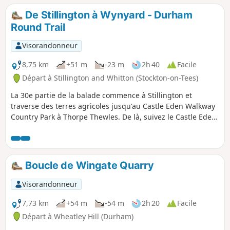
De Stillington à Wynyard - Durham
Round Trail
Visorandonneur
8,75 km
+51 m
-23 m
2h 40
Facile
Départ à Stillington and Whitton (Stockton-on-Tees)
La 30e partie de la balade commence à Stillington et
traverse des terres agricoles jusqu'au Castle Eden Walkway
Country Park à Thorpe Thewles. De là, suivez le Castle Eden
Walkway, une piste cyclable et pédestre qui suit le tracé
d'une ancienne voie ferrée.
Boucle de Wingate Quarry
Visorandonneur
7,73 km
+54 m
-54 m
2h 20
Facile
Départ à Wheatley Hill (Durham)