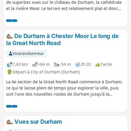
de superbes vues sur le château de Durham, la cathédrale
et la rivière Wear. Le terrain est relativement plat et donc
adapté aux poussettes et aux fauteuils roulants.
De Durham à Chester Moor Le long de
la Great North Road
Visorandonneur
7,63 km
+64 m
-54 m
2h 20
Facile
Départ à City of Durham (Durham)
La 6e section de la Great North Road commence à Durham,
ce qui te laisse plein de temps pour explorer la ville, puis
suit l'une des nouvelles routes de Durham jusqu'à la
périphérie, en passant par Framwellgate Moor avant de
rejoindre l'A167. L'itinéraire continue à travers la campagne
en passant par le village de Plawsworth avant de se
terminer à Chester Moor.
Vues sur Durham