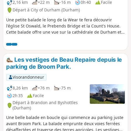
2,16 km
+22 m
-16 m
0h 40
Facile
Départ à City of Durham (Durham)
Une petite balade le long de la Wear te fera découvrir
l'église St Oswald, le Prebends Bridge et la Count's House.
Cette balade offre une vue sur la cathédrale de Durham et
le Fulling Mill sur la péninsule et passe devant la seule
porte restante des remparts de la ville.
Les vestiges de Beau Repaire depuis le
parking de Broom Park.
Visorandonneur
8,26 km
+76 m
-75 m
2h 35
Facile
Départ à Brandon and Byshottles
(Durham)
Une belle balade en boucle qui commence au parking juste
avant Broom Park. La balade emprunte deux voies ferrées
désaffectées et traverse des terres agricoles. Les vestiges