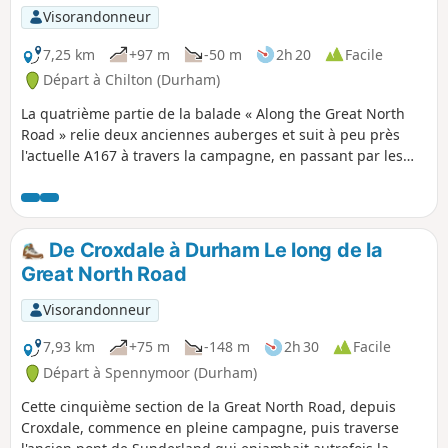
Visorandonneur
7,25 km
+97 m
-50 m
2h 20
Facile
Départ à Chilton (Durham)
La quatrième partie de la balade « Along the Great North
Road » relie deux anciennes auberges et suit à peu près
l'actuelle A167 à travers la campagne, en passant par les
anciennes communautés minières de Ferryhill et Chilton. En
chemin, tu trouveras des traces de l'ancienne route postale
si tu fais attention.
De Croxdale à Durham Le long de la
Great North Road
Visorandonneur
7,93 km
+75 m
-148 m
2h 30
Facile
Départ à Spennymoor (Durham)
Cette cinquième section de la Great North Road, depuis
Croxdale, commence en pleine campagne, puis traverse