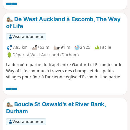
musée oriental. Le parcours est accessible, mais prépare-toi
à une montée raide dans les jardins botaniques.
De West Auckland à Escomb, The Way
of Life
Visorandonneur
7,85 km
+63 m
-91 m
2h 25
Facile
Départ à West Auckland (Durham)
La dernière partie du trajet entre Gainford et Escomb sur le
Way of Life continue à travers des champs et des petits
villages pour finir à l'ancienne église d'Escomb. Une partie
de cette balade suit l'Etherley Incline, le tracé du premier
chemin de fer pour passagers au monde. La dernière partie
de la balade suit le même chemin que le Weardale Way.
Boucle St Oswald's et River Bank,
Durham
Visorandonneur