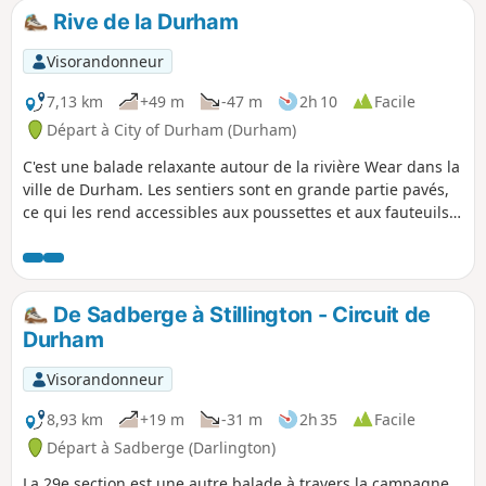
Rive de la Durham
Visorandonneur
7,13 km
+49 m
-47 m
2h 10
Facile
Départ à City of Durham (Durham)
C'est une balade relaxante autour de la rivière Wear dans la
ville de Durham. Les sentiers sont en grande partie pavés,
ce qui les rend accessibles aux poussettes et aux fauteuils
roulants. Là où il y a des marches, des alternatives ont été
prévues. Il y a quelques jolis points de vue d'où l'on peut
admirer le château et la cathédrale.
De Sadberge à Stillington - Circuit de
Durham
Visorandonneur
8,93 km
+19 m
-31 m
2h 35
Facile
Départ à Sadberge (Darlington)
La 29e section est une autre balade à travers la campagne