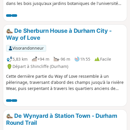
dans les bois jusqu'aux jardins botaniques de l'université
pour prendre un thé (et explorer les jardins si tu veux
prolonger la balade). Retour dans les bois et traversée sous
Maiden Castle (site d'un fort de l'âge du fer) puis retour à la
voiture par une promenade au bord de la rivière.
De Sherburn House à Durham City -
Way of Love
Visorandonneur
5,83 km
+94 m
-96 m
1h 55
Facile
Départ à Shincliffe (Durham)
Cette dernière partie du Way of Love ressemble à un
pèlerinage, traversant d'abord des champs jusqu'à la rivière
Wear, puis serpentant à travers les quartiers anciens de
Durham pour finalement arriver à la cathédrale. On peut
apercevoir la cathédrale tout au long du parcours.
De Wynyard à Station Town - Durham
Round Trail