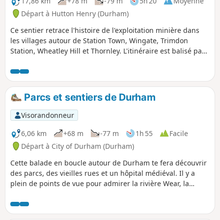
17,86 km
+78 m
-79 m
5h 20
Moyenne
Départ à Hutton Henry (Durham)
Ce sentier retrace l'histoire de l'exploitation minière dans
les villages autour de Station Town, Wingate, Trimdon
Station, Wheatley Hill et Thornley. L'itinéraire est balisé par
des disques.
Parcs et sentiers de Durham
Visorandonneur
6,06 km
+68 m
-77 m
1h 55
Facile
Départ à City of Durham (Durham)
Cette balade en boucle autour de Durham te fera découvrir
des parcs, des vieilles rues et un hôpital médiéval. Il y a
plein de points de vue pour admirer la rivière Wear, la
cathédrale et le château de Durham. Les montées raides te
donneront une bonne idée du relief de Durham.