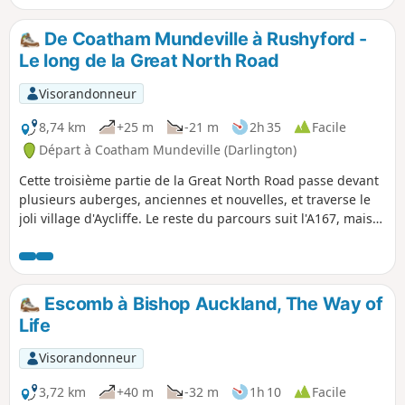
De Coatham Mundeville à Rushyford -
Le long de la Great North Road
Visorandonneur
8,74 km
+25 m
-21 m
2h 35
Facile
Départ à Coatham Mundeville (Darlington)
Cette troisième partie de la Great North Road passe devant
plusieurs auberges, anciennes et nouvelles, et traverse le
joli village d'Aycliffe. Le reste du parcours suit l'A167, mais
le chemin est bordé d'arbres sur la majeure partie du trajet
et est donc ombragé en été.
Escomb à Bishop Auckland, The Way of
Life
Visorandonneur
3,72 km
+40 m
-32 m
1h 10
Facile