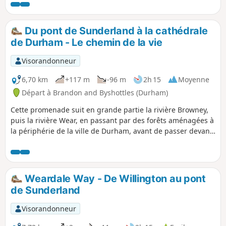
Elvet. En chemin, l'itinéraire passe devant plusieurs fermes,
Croxdale Hall avec sa chapelle et Shincliffe Hall. Ces sites
sont fermés au public, mais constituent de bons points de
Du pont de Sunderland à la cathédrale
repère.
de Durham - Le chemin de la vie
Visorandonneur
6,70 km
+117 m
-96 m
2h 15
Moyenne
Départ à Brandon and Byshottles (Durham)
Cette promenade suit en grande partie la rivière Browney,
puis la rivière Wear, en passant par des forêts aménagées à
la périphérie de la ville de Durham, avant de passer devant
l'université et l'église St Oswald, puis de rejoindre les rives
de la rivière Wear, en terminant par une promenade le long
du South Bailey jusqu'à la cathédrale de Durham.
Weardale Way - De Willington au pont
de Sunderland
Visorandonneur