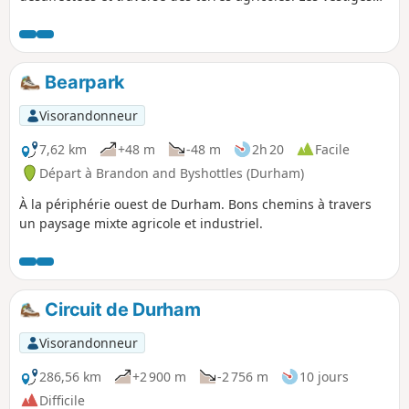
de Beau Repair sont le point fort, mais tu passeras à côté
du site de la bataille de Neville's Cross sur le chemin du
retour.
Bearpark
Visorandonneur
7,62 km
+48 m
-48 m
2h 20
Facile
Départ à Brandon and Byshottles (Durham)
À la périphérie ouest de Durham. Bons chemins à travers
un paysage mixte agricole et industriel.
Circuit de Durham
Visorandonneur
286,56 km
+2 900 m
-2 756 m
10 jours
Difficile