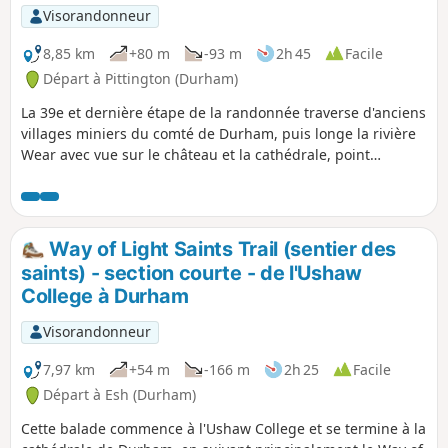
Visorandonneur
8,85 km
+80 m
-93 m
2h 45
Facile
Départ à Pittington (Durham)
La 39e et dernière étape de la randonnée traverse d'anciens
villages miniers du comté de Durham, puis longe la rivière
Wear avec vue sur le château et la cathédrale, point
d'arrivée de cette randonnée.
Way of Light Saints Trail (sentier des
saints) - section courte - de l'Ushaw
College à Durham
Visorandonneur
7,97 km
+54 m
-166 m
2h 25
Facile
Départ à Esh (Durham)
Cette balade commence à l'Ushaw College et se termine à la