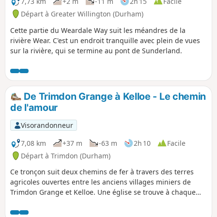
7,73 km
+2 m
-11 m
2h 15
Facile
Départ à Greater Willington (Durham)
Cette partie du Weardale Way suit les méandres de la
rivière Wear. C'est un endroit tranquille avec plein de vues
sur la rivière, qui se termine au pont de Sunderland.
De Trimdon Grange à Kelloe - Le chemin
de l'amour
Visorandonneur
7,08 km
+37 m
-63 m
2h 10
Facile
Départ à Trimdon (Durham)
Ce tronçon suit deux chemins de fer à travers des terres
agricoles ouvertes entre les anciens villages miniers de
Trimdon Grange et Kelloe. Une église se trouve à chaque
extrémité de la promenade, St Alban's à Trimdon Grange et
St Helen's à Kelloe.