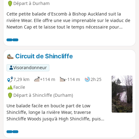
Départ à Durham
Cette petite balade d'Escomb à Bishop Auckland suit la
rivière Wear. Elle offre une vue imprenable sur le viaduc de
Newton Cap et te laisse tout le temps nécessaire pour
explorer Bishop Auckland.
Circuit de Shincliffe
Visorandonneur
7,29 km
+114 m
-114 m
2h 25
Facile
Départ à Shincliffe (Durham)
Une balade facile en boucle part de Low
Shincliffe, longe la rivière Wear, traverse
Shincliffe Woods jusqu'à High Shincliffe, puis
revient par l'ancienne voie ferrée.