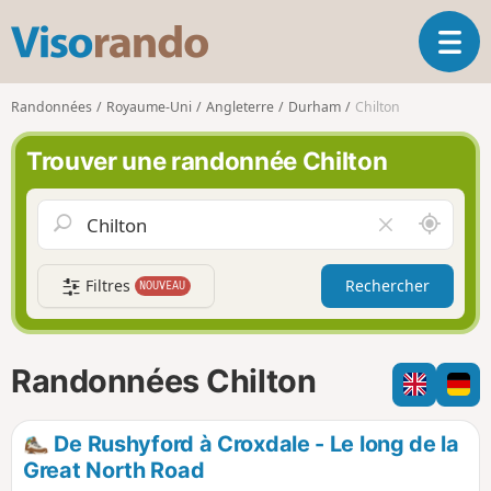
V
O
i
u
s
v
o
Randonnées
Royaume-Uni
Angleterre
Durham
Chilton
r
r
i
a
Trouver une randonnée Chilton
r
n
l
d
a
o
A
V
n
u
i
a
t
d
v
Filtres
Rechercher
NOUVEAU
o
e
i
u
r
g
r
l
a
d
e
Randonnées Chilton
t
e
c
i
m
h
o
o
a
De Rushyford à Croxdale - Le long de la
n
i
m
Great North Road
p