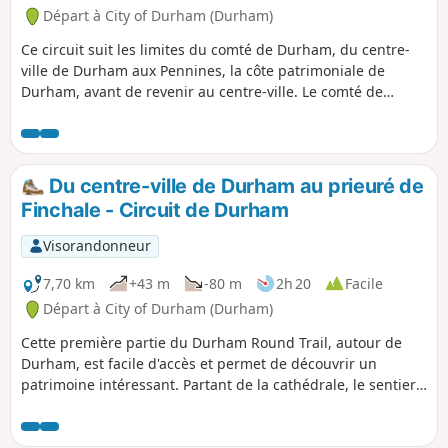
Départ à City of Durham (Durham)
Ce circuit suit les limites du comté de Durham, du centre-
ville de Durham aux Pennines, la côte patrimoniale de
Durham, avant de revenir au centre-ville. Le comté de
Durham est souvent méconnu, mais il offre certains des
paysages les plus beaux et les plus sauvages, ainsi que des
villes et villages intéressants. De longues sections de cette
randonnée suivent d'anciennes voies ferrées qui sont
Du centre-ville de Durham au prieuré de
aujourd'hui des pistes cyclables, ainsi que des sections
Finchale - Circuit de Durham
d'autres sentiers, notamment le Teesdale Way et le Durham
Coast Path. Que tu recherches un défi ou une randonnée
Visorandonneur
plus courte, explore les sections du Durham Round Trail qui
t'intéressent.
7,70 km
+43 m
-80 m
2h 20
Facile
Départ à City of Durham (Durham)
Cette première partie du Durham Round Trail, autour de
Durham, est facile d'accès et permet de découvrir un
patrimoine intéressant. Partant de la cathédrale, le sentier
suit la rivière Wear autour de la péninsule avant de quitter
la ville pour monter à Brasside et finir à Finchale Priory.