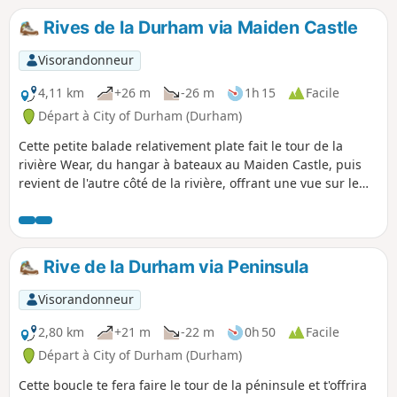
Rives de la Durham via Maiden Castle
Visorandonneur
4,11 km
+26 m
-26 m
1h 15
Facile
Départ à City of Durham (Durham)
Cette petite balade relativement plate fait le tour de la
rivière Wear, du hangar à bateaux au Maiden Castle, puis
revient de l'autre côté de la rivière, offrant une vue sur le
château et la cathédrale et de nombreux endroits pour
pique-niquer. Cette balade est accessible aux fauteuils
roulants et aux poussettes.
Rive de la Durham via Peninsula
Visorandonneur
2,80 km
+21 m
-22 m
0h 50
Facile
Départ à City of Durham (Durham)
Cette boucle te fera faire le tour de la péninsule et t'offrira