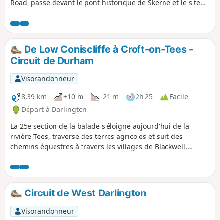
Road, passe devant le pont historique de Skerne et le site
ferroviaire de Stockton and Darlington Railway à Hopetown,
jusqu'au village de Coatham Mundeville. Pendant la balade,
garde l'œil ouvert pour découvrir les traces de l'histoire de
cette ville ferroviaire.
De Low Coniscliffe à Croft-on-Tees -
Circuit de Durham
Visorandonneur
8,39 km
+10 m
-21 m
2h 25
Facile
Départ à Darlington
La 25e section de la balade s'éloigne aujourd'hui de la
rivière Tees, traverse des terres agricoles et suit des
chemins équestres à travers les villages de Blackwell,
Stapleton et se termine à Croft-on-Tees.
Circuit de West Darlington
Visorandonneur