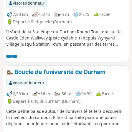
Visorandonneur
7,80 km
+52 m
-5 m
2h 25
Facile
Départ à Sedgefield (Durham)
Il s'agit de la 31e étape du Durham Round Trail, qui suit la
Castle Eden Walkway (piste cyclable 1) depuis Wynyard
Village jusqu'à Station Town, en passant par des terres
agricoles et en offrant de belles vues sur le réservoir de
Hurworth Burn. Cette partie de la promenade est
accessible.
Boucle de l'université de Durham
Visorandonneur
2,55 km
+36 m
-36 m
0h 50
Facile
Départ à City of Durham (Durham)
Cette petite balade autour de l'université te fera découvrir
le meilleur du campus. Elle est parfaite pour une pause
déjeuner pour le personnel et les étudiants, ou pour une
balade plus longue incluant les jardins botaniques et le