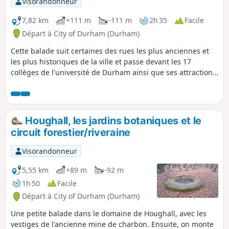
Visorandonneur
7,82 km
+111 m
-111 m
2h 35
Facile
Départ à City of Durham (Durham)
Cette balade suit certaines des rues les plus anciennes et
les plus historiques de la ville et passe devant les 17
collèges de l'université de Durham ainsi que ses attractions
touristiques. Tout au long de la balade, tu pourras admirer
le château, la cathédrale et la rivière Wear.
Houghall, les jardins botaniques et le
circuit forestier/riveraine
Visorandonneur
5,55 km
+89 m
-92 m
1h 50
Facile
Départ à City of Durham (Durham)
Une petite balade dans le domaine de Houghall, avec les
vestiges de l'ancienne mine de charbon. Ensuite, on monte