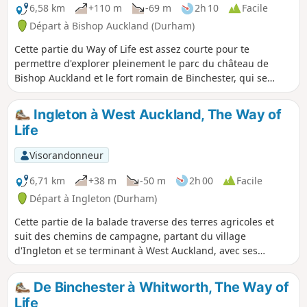
6,58 km
+110 m
-69 m
2h 10
Facile
Départ à Bishop Auckland (Durham)
Cette partie du Way of Life est assez courte pour te
permettre d'explorer pleinement le parc du château de
Bishop Auckland et le fort romain de Binchester, qui se
trouvent à un petit détour du chemin.
Ingleton à West Auckland, The Way of
Life
Visorandonneur
6,71 km
+38 m
-50 m
2h 00
Facile
Départ à Ingleton (Durham)
Cette partie de la balade traverse des terres agricoles et
suit des chemins de campagne, partant du village
d'Ingleton et se terminant à West Auckland, avec ses
nombreux bâtiments historiques intéressants.
De Binchester à Whitworth, The Way of
Life