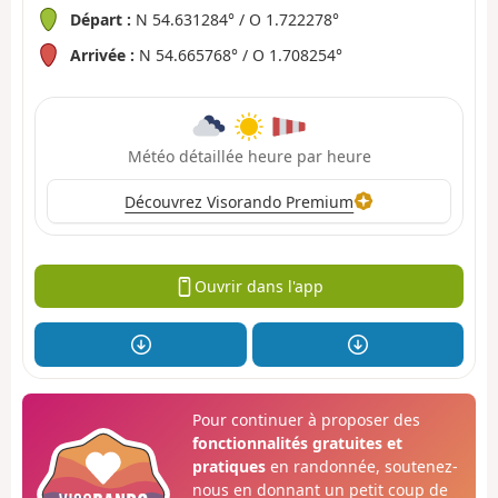
Départ :
N 54.631284° / O 1.722278°
Arrivée :
N 54.665768° / O 1.708254°
Météo détaillée heure par heure
Découvrez Visorando Premium
Ouvrir dans l'app
Pour continuer à proposer des
fonctionnalités gratuites et
pratiques
en randonnée, soutenez-
nous en donnant un petit coup de