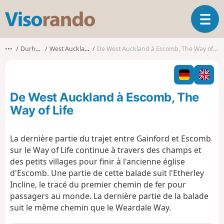
V
O
i
u
s
v
o
•••
Durham
West Auckland
De West Auckland à Escomb, The Way of Life
r
r
i
a
r
n
l
d
De West Auckland à Escomb, The
a
o
n
Way of Life
a
v
La dernière partie du trajet entre Gainford et Escomb
i
sur le Way of Life continue à travers des champs et
g
a
des petits villages pour finir à l'ancienne église
t
d'Escomb. Une partie de cette balade suit l'Etherley
i
Incline, le tracé du premier chemin de fer pour
o
passagers au monde. La dernière partie de la balade
n
suit le même chemin que le Weardale Way.