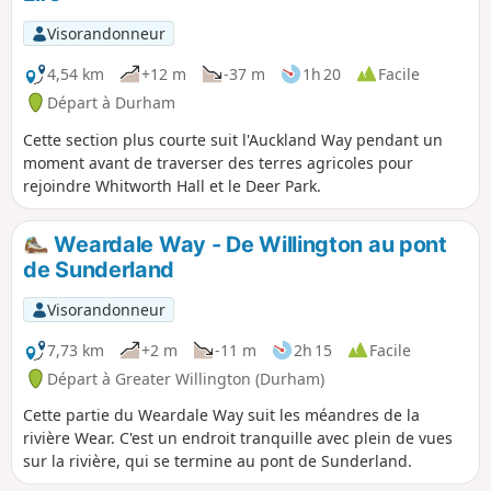
Visorandonneur
4,54 km
+12 m
-37 m
1h 20
Facile
Départ à Durham
Cette section plus courte suit l'Auckland Way pendant un
moment avant de traverser des terres agricoles pour
rejoindre Whitworth Hall et le Deer Park.
Weardale Way - De Willington au pont
de Sunderland
Visorandonneur
7,73 km
+2 m
-11 m
2h 15
Facile
Départ à Greater Willington (Durham)
Cette partie du Weardale Way suit les méandres de la
rivière Wear. C'est un endroit tranquille avec plein de vues
sur la rivière, qui se termine au pont de Sunderland.