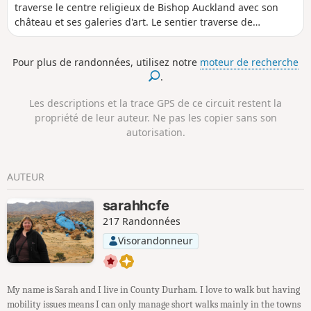
traverse le centre religieux de Bishop Auckland avec son
château et ses galeries d'art. Le sentier traverse de
nombreux villages du comté de Durham, des rives de la
Tees à celles de la Wear. Les vestiges du passé religieux et
Pour plus de randonnées, utilisez notre
moteur de recherche
industriel du comté de Durham sont visibles tout au long de
.
la randonnée, notamment l'Etherley Incline, une ancienne
voie ferrée, le Durham médiéval, l'église saxonne d'Escomb
Les descriptions et la trace GPS de ce circuit restent la
et le fort romain de Binchester.
propriété de leur auteur. Ne pas les copier sans son
autorisation.
AUTEUR
sarahhcfe
217 Randonnées
Visorandonneur
My name is Sarah and I live in County Durham. I love to walk but having
mobility issues means I can only manage short walks mainly in the towns