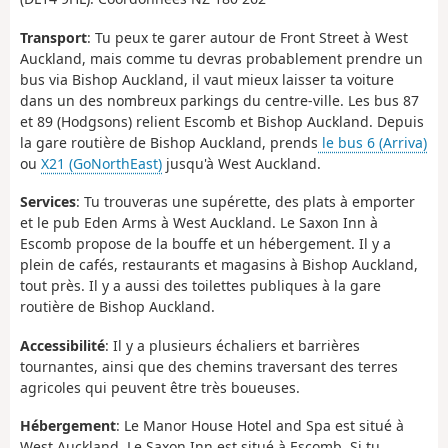
Transport
: Tu peux te garer autour de Front Street à West
Auckland, mais comme tu devras probablement prendre un
bus via Bishop Auckland, il vaut mieux laisser ta voiture
dans un des nombreux parkings du centre-ville. Les bus 87
et 89 (Hodgsons) relient Escomb et Bishop Auckland. Depuis
la gare routière de Bishop Auckland, prends
le bus 6 (Arriva)
ou
X21 (GoNorthEast)
jusqu'à West Auckland.
Services
: Tu trouveras une supérette, des plats à emporter
et le pub Eden Arms à West Auckland. Le Saxon Inn à
Escomb propose de la bouffe et un hébergement. Il y a
plein de cafés, restaurants et magasins à Bishop Auckland,
tout près. Il y a aussi des toilettes publiques à la gare
routière de Bishop Auckland.
Accessibilité
: Il y a plusieurs échaliers et barrières
tournantes, ainsi que des chemins traversant des terres
agricoles qui peuvent être très boueuses.
Hébergement
: Le Manor House Hotel and Spa est situé à
West Auckland. Le Saxon Inn est situé à Escomb. Si tu