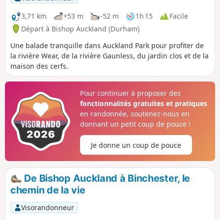
3,71 km
+53 m
-52 m
1h 15
Facile
Départ à Bishop Auckland (Durham)
Une balade tranquille dans Auckland Park pour profiter de
la rivière Wear, de la rivière Gaunless, du jardin clos et de la
maison des cerfs.
Pour continuer à proposer des
fonctionnalités gratuites et pratiques
en randonnée, soutenez-nous en
donnant un petit coup de pouce !
Je donne un coup de pouce
De Bishop Auckland à Binchester, le
chemin de la vie
Visorandonneur