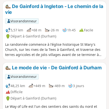
De Gainford à Ingleton - Le chemin de la
vie
Visorandonneur
5,57 km
+68 m
-26 m
1h 45
Facile
Départ à Gainford (Durham)
La randonnée commence à l'église historique St Mary's
Church, sur les rives de la Tees à Gainford, et traverse des
terres agricoles et de jolis villages avant de se terminer à
Ingleton.
Le mode de vie - De Gainford à Durham
Visorandonneur
48,25 km
+449 m
-469 m
3 jours
Difficile
Départ à Gainford (Durham)
Le Way of Life est l'un des sentiers des saints du nord et