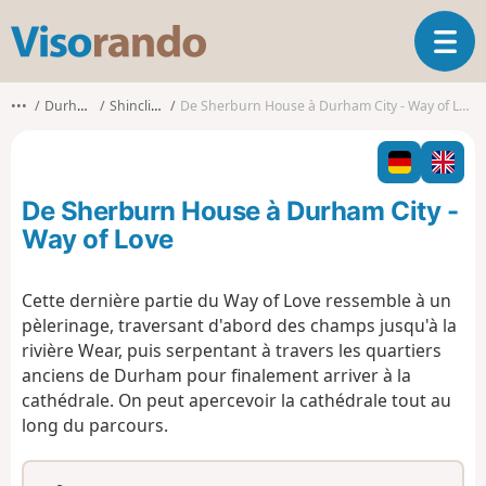
V
O
i
u
s
v
o
•••
Durham
Shincliffe
De Sherburn House à Durham City - Way of Love
r
r
i
a
r
n
l
d
De Sherburn House à Durham City -
a
o
n
Way of Love
a
v
Cette dernière partie du Way of Love ressemble à un
i
pèlerinage, traversant d'abord des champs jusqu'à la
g
a
rivière Wear, puis serpentant à travers les quartiers
t
anciens de Durham pour finalement arriver à la
i
cathédrale. On peut apercevoir la cathédrale tout au
o
long du parcours.
n