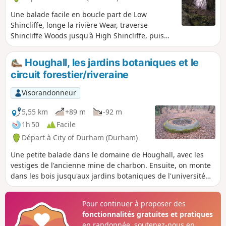
Une balade facile en boucle part de Low
Shincliffe, longe la rivière Wear, traverse
Shincliffe Woods jusqu'à High Shincliffe, puis
revient par l'ancienne voie ferrée.
Houghall, les jardins botaniques et le
circuit forestier/riveraine
Visorandonneur
5,55 km
+89 m
-92 m
1h 50
Facile
Départ à City of Durham (Durham)
Une petite balade dans le domaine de Houghall, avec les
vestiges de l'ancienne mine de charbon. Ensuite, on monte
dans les bois jusqu'aux jardins botaniques de l'université
pour prendre un thé (et explorer les jardins si tu veux
prolonger la balade). Retour dans les bois et traversée sous
Pour continuer à proposer des
Maiden Castle (site d'un fort de l'âge du fer) puis retour à la
fonctionnalités gratuites et pratiques
voiture par une promenade au bord de la rivière.
en randonnée, soutenez-nous en