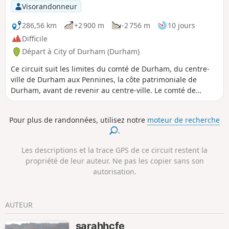
Visorandonneur
286,56 km
+2 900 m
-2 756 m
10 jours
Difficile
Départ à City of Durham (Durham)
Ce circuit suit les limites du comté de Durham, du centre-
ville de Durham aux Pennines, la côte patrimoniale de
Durham, avant de revenir au centre-ville. Le comté de
Durham est souvent méconnu, mais il offre certains des
paysages les plus beaux et les plus sauvages, ainsi que des
Pour plus de randonnées, utilisez notre
moteur de recherche
villes et villages intéressants. De longues sections de cette
.
randonnée suivent d'anciennes voies ferrées qui sont
aujourd'hui des pistes cyclables, ainsi que des sections
Les descriptions et la trace GPS de ce circuit restent la
d'autres sentiers, notamment le Teesdale Way et le Durham
propriété de leur auteur. Ne pas les copier sans son
Coast Path. Que tu recherches un défi ou une randonnée
autorisation.
plus courte, explore les sections du Durham Round Trail qui
t'intéressent.
AUTEUR
sarahhcfe