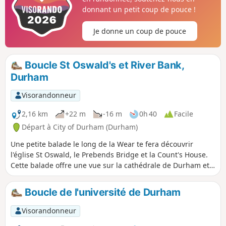
donnant un petit coup de pouce !
Je donne un coup de pouce
Boucle St Oswald's et River Bank,
Durham
Visorandonneur
2,16 km
+22 m
-16 m
0h 40
Facile
Départ à City of Durham (Durham)
Une petite balade le long de la Wear te fera découvrir
l'église St Oswald, le Prebends Bridge et la Count's House.
Cette balade offre une vue sur la cathédrale de Durham et
le Fulling Mill sur la péninsule et passe devant la seule
porte restante des remparts de la ville.
Boucle de l'université de Durham
Visorandonneur