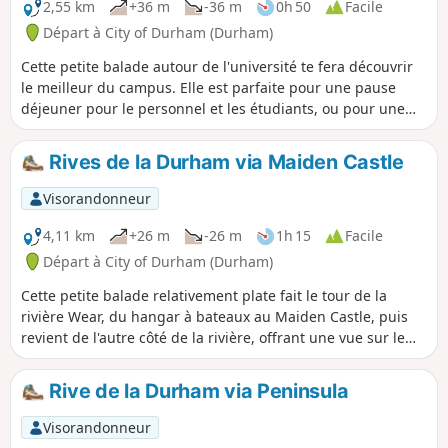
2,55 km
+36 m
-36 m
0h 50
Facile
Départ à City of Durham (Durham)
Cette petite balade autour de l'université te fera découvrir
le meilleur du campus. Elle est parfaite pour une pause
déjeuner pour le personnel et les étudiants, ou pour une
balade plus longue incluant les jardins botaniques et le
musée oriental. Le parcours est accessible, mais prépare-toi
Rives de la Durham via Maiden Castle
à une montée raide dans les jardins botaniques.
Visorandonneur
4,11 km
+26 m
-26 m
1h 15
Facile
Départ à City of Durham (Durham)
Cette petite balade relativement plate fait le tour de la
rivière Wear, du hangar à bateaux au Maiden Castle, puis
revient de l'autre côté de la rivière, offrant une vue sur le
château et la cathédrale et de nombreux endroits pour
pique-niquer. Cette balade est accessible aux fauteuils
Rive de la Durham via Peninsula
roulants et aux poussettes.
Visorandonneur