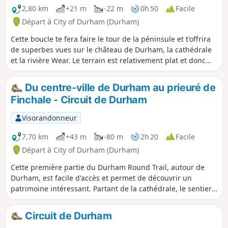
2,80 km
+21 m
-22 m
0h 50
Facile
Départ à City of Durham (Durham)
Cette boucle te fera faire le tour de la péninsule et t'offrira
de superbes vues sur le château de Durham, la cathédrale
et la rivière Wear. Le terrain est relativement plat et donc
adapté aux poussettes et aux fauteuils roulants.
Du centre-ville de Durham au prieuré de
Finchale - Circuit de Durham
Visorandonneur
7,70 km
+43 m
-80 m
2h 20
Facile
Départ à City of Durham (Durham)
Cette première partie du Durham Round Trail, autour de
Durham, est facile d'accès et permet de découvrir un
patrimoine intéressant. Partant de la cathédrale, le sentier
suit la rivière Wear autour de la péninsule avant de quitter
la ville pour monter à Brasside et finir à Finchale Priory.
Circuit de Durham