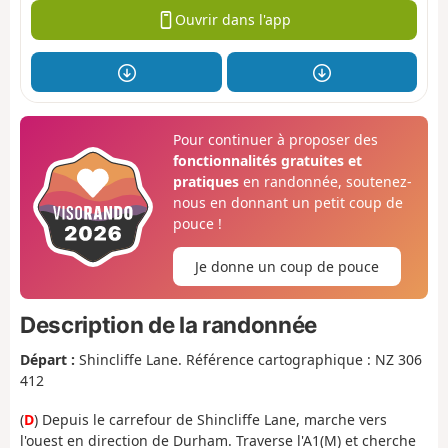
Ouvrir dans l'app
Pour continuer à proposer des
fonctionnalités gratuites et
pratiques
en randonnée, soutenez-
nous en donnant un petit coup de
pouce !
Je donne un coup de pouce
Description de la randonnée
Départ :
Shincliffe Lane. Référence cartographique : NZ 306
412
(
D
) Depuis le carrefour de Shincliffe Lane, marche vers
l'ouest en direction de Durham. Traverse l'A1(M) et cherche