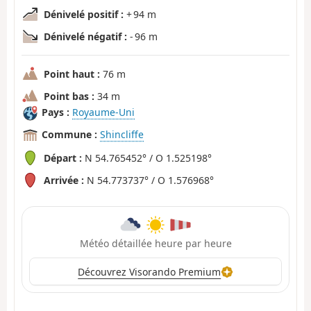
Dénivelé positif :
+ 94 m
Dénivelé négatif :
- 96 m
Point haut :
76 m
Point bas :
34 m
Pays :
Royaume-Uni
Commune :
Shincliffe
Départ :
N 54.765452° / O 1.525198°
Arrivée :
N 54.773737° / O 1.576968°
Météo détaillée heure par heure
Découvrez Visorando Premium