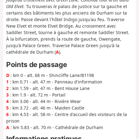
Old Elvet.
Tu trouveras
le
palais de justice sur ta gauche et
certains des bâtiments les plus anciens de Durham sur ta
droite. Passe devant l'hôtel Indigo jusqu'au feu. Traverse
New Elvet et monte Elvet Bridge. Au croisement avec
Saddler Street, tourne à gauche et remonte Saddler Street.
À la bifurcation, prends la route de gauche, Owengate,
jusqu'à Palace Green. Traverse Palace Green jusqu'à la
cathédrale de Durham (
A
).
Points de passage
D
: km 0 - alt. 68 m - Shincliffe Lane/B1198
1
: km 0.71 - alt. 47 m - Panneau d'information
2
: km 1.59 - alt. 47 m - Bent House Lane
3
: km 1.9 - alt. 72 m - Portail
4
: km 3.06 - alt. 44 m - Rivière Wear
5
: km 3.72 - alt. 46 m - Maiden Castle
6
: km 4.53 - alt. 58 m - Centre d'accueil des visiteurs de la
prison
A
: km 5.83 - alt. 70 m - Cathédrale de Durham
Informations pratiques