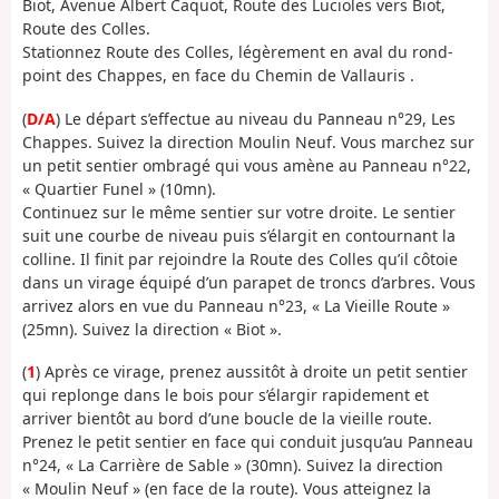
Biot, Avenue Albert Caquot, Route des Lucioles vers Biot,
Route des Colles.
Stationnez Route des Colles, légèrement en aval du rond-
point des Chappes, en face du Chemin de Vallauris .
(
D/A
) Le départ s’effectue au niveau du Panneau n°29, Les
Chappes. Suivez la direction Moulin Neuf. Vous marchez sur
un petit sentier ombragé qui vous amène au Panneau n°22,
« Quartier Funel » (10mn).
Continuez sur le même sentier sur votre droite. Le sentier
suit une courbe de niveau puis s’élargit en contournant la
colline. Il finit par rejoindre la Route des Colles qu’il côtoie
dans un virage équipé d’un parapet de troncs d’arbres. Vous
arrivez alors en vue du Panneau n°23, « La Vieille Route »
(25mn). Suivez la direction « Biot ».
(
1
) Après ce virage, prenez aussitôt à droite un petit sentier
qui replonge dans le bois pour s’élargir rapidement et
arriver bientôt au bord d’une boucle de la vieille route.
Prenez le petit sentier en face qui conduit jusqu’au Panneau
n°24, « La Carrière de Sable » (30mn). Suivez la direction
« Moulin Neuf » (en face de la route). Vous atteignez la