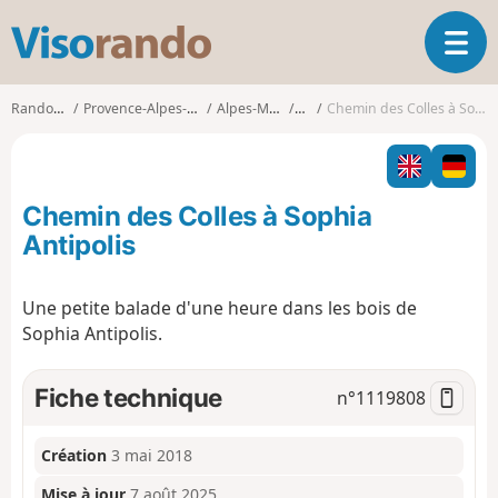
V
O
i
u
s
v
o
Randonnées
Provence-Alpes-Côte d'Azur
Alpes-Maritimes
Biot
Chemin des Colles à Sophia Antipolis
r
r
i
a
r
n
l
d
Chemin des Colles à Sophia
a
o
n
Antipolis
a
v
Une petite balade d'une heure dans les bois de
i
Sophia Antipolis.
g
a
t
Fiche technique
n°
1119808
i
o
n
Création
3 mai 2018
Mise à jour
7 août 2025