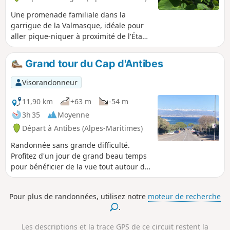
Une promenade familiale dans la
garrigue de la Valmasque, idéale pour
aller pique-niquer à proximité de l'Étang
de Fontmerle. Ce dernier est recouvert
de lotus dont la floraison s'étend de
Grand tour du Cap d'Antibes
juillet à mi-septembre.
Visorandonneur
11,90 km
+63 m
-54 m
3h 35
Moyenne
Départ à Antibes (Alpes-Maritimes)
Randonnée sans grande difficulté.
Profitez d'un jour de grand beau temps
pour bénéficier de la vue tout autour du
cap et parfois sur les montagnes.
Pour plus de randonnées, utilisez notre
moteur de recherche
.
Les descriptions et la trace GPS de ce circuit restent la