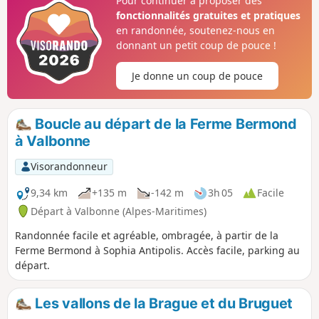
Pour continuer à proposer des
fonctionnalités gratuites et pratiques
en randonnée, soutenez-nous en
donnant un petit coup de pouce !
Je donne un coup de pouce
Boucle au départ de la Ferme Bermond
à Valbonne
Visorandonneur
9,34 km
+135 m
-142 m
3h 05
Facile
Départ à Valbonne (Alpes-Maritimes)
Randonnée facile et agréable, ombragée, à partir de la
Ferme Bermond à Sophia Antipolis. Accès facile, parking au
départ.
Les vallons de la Brague et du Bruguet