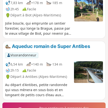
7,83 km
+178 m
-185 m
2h 45
Facile
Départ à Biot (Alpes-Maritimes)
Jolie boucle, qui emprunte un sentier
forestier, qui longe la Brague, passe par
le vieux village de Biot, pour revenir par
la forêt jusqu'au Quartier des Templiers.
Aqueduc romain de Super Antibes
Visorandonneur
6,54 km
+140 m
-134 m
2h 15
Facile
Départ à Antibes (Alpes-Maritimes)
Au départ d'Antibes, petite randonnée
qui vous mènera en sous-bois et en
longeant de petits cours d'eau aux
ruines de l'aqueduc romain. Balisage
ancien Jaune à suivre.