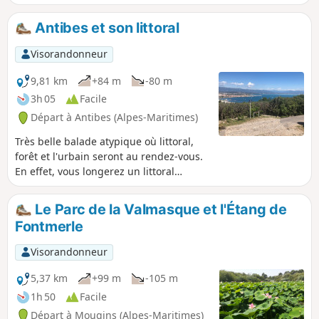
randonnée peut également s'envisager à VTT.
Antibes et son littoral
Visorandonneur
9,81 km
+84 m
-80 m
3h 05
Facile
Départ à Antibes (Alpes-Maritimes)
Très belle balade atypique où littoral,
forêt et l'urbain seront au rendez-vous.
En effet, vous longerez un littoral
parfois méconnu, et traverserez une
zone boisée à la périphérie de la ville,
Le Parc de la Valmasque et l'Étang de
ainsi que le vieil Antibes dont le charme
Fontmerle
de ses ruelles oubliées vous ravira. De
plus, le sommet du phare de la Garoupe
Visorandonneur
offre un panorama remarquable sur la
ville d’Antibes et sur Juan-les-Pins.
5,37 km
+99 m
-105 m
1h 50
Facile
Départ à Mougins (Alpes-Maritimes)