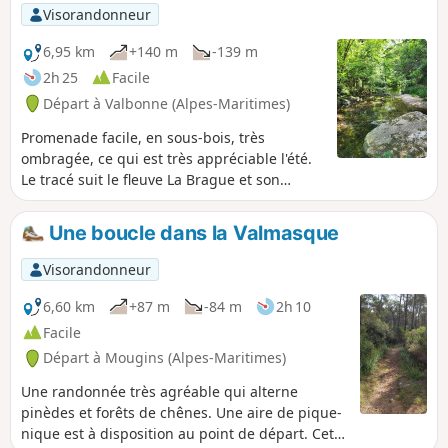
Visorandonneur
6,95 km
+140 m
-139 m
2h 25
Facile
Départ à Valbonne (Alpes-Maritimes)
Promenade facile, en sous-bois, très
ombragée, ce qui est très appréciable l'été.
Le tracé suit le fleuve La Brague et son
confluent le Bruguet pour revenir par La
Brague. Vues des cours d'eau magnifiques,
Une boucle dans la Valmasque
cascades, petit pont de pierre.
Visorandonneur
6,60 km
+87 m
-84 m
2h 10
Facile
Départ à Mougins (Alpes-Maritimes)
Une randonnée très agréable qui alterne
pinèdes et forêts de chênes. Une aire de pique-
nique est à disposition au point de départ. Cette