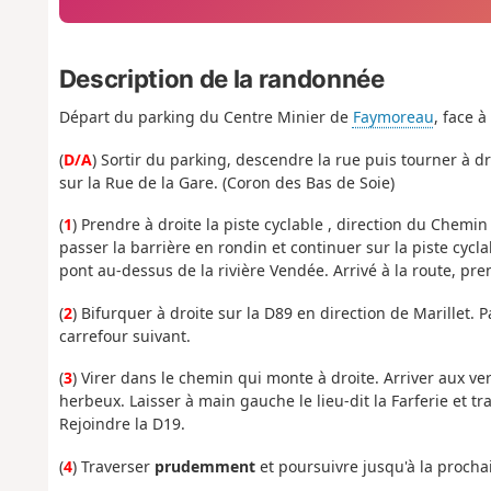
Description de la randonnée
Départ du parking du Centre Minier de
Faymoreau
, face à
(
D/A
) Sortir du parking, descendre la rue puis tourner à d
sur la Rue de la Gare. (Coron des Bas de Soie)
(
1
) Prendre à droite la piste cyclable , direction du Chemi
passer la barrière en rondin et continuer sur la piste cycl
pont au-dessus de la rivière Vendée. Arrivé à la route, pre
(
2
) Bifurquer à droite sur la D89 en direction de Marillet. P
carrefour suivant.
(
3
) Virer dans le chemin qui monte à droite. Arriver aux ve
herbeux. Laisser à main gauche le lieu-dit la Farferie et t
Rejoindre la D19.
(
4
) Traverser
prudemment
et poursuivre jusqu'à la procha