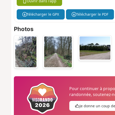
Ouvrir dans l'app
Télécharger le GPX
Télécharger le PDF
Photos
Pour continuer à prop
randonnée, soutenez-no
Je donne un coup d