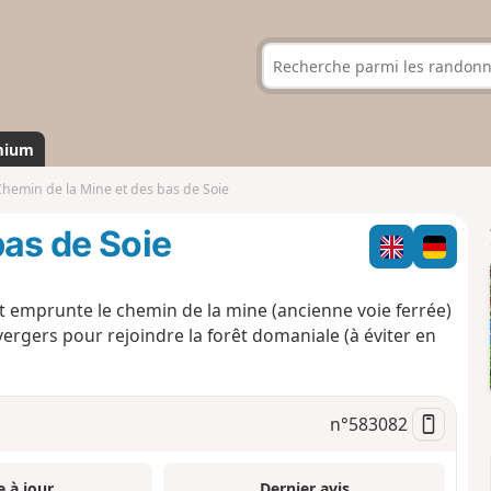
mium
hemin de la Mine et des bas de Soie
bas de Soie
t emprunte le chemin de la mine (ancienne voie ferrée)
vergers pour rejoindre la forêt domaniale (à éviter en
n°
583082
e à jour
Dernier avis