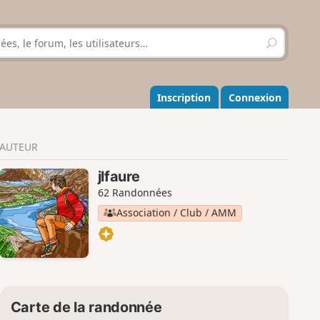
R
e
c
h
e
Inscription
Connexion
r
c
h
AUTEUR
e
r
jlfaure
62 Randonnées
Association / Club / AMM
Carte de la randonnée