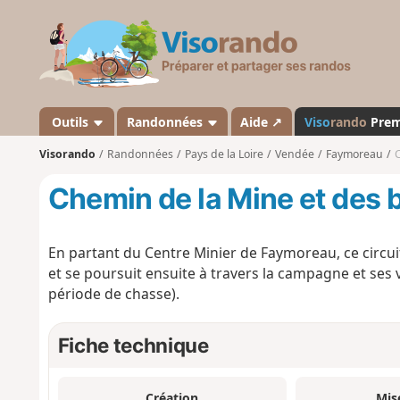
V
i
s
o
r
a
Outils
Randonnées
Aide ↗
Viso
rando
Pre
n
Visorando
Randonnées
Pays de la Loire
Vendée
Faymoreau
C
d
o
Chemin de la Mine et des 
En partant du Centre Minier de Faymoreau, ce circui
et se poursuit ensuite à travers la campagne et ses 
période de chasse).
Fiche technique
Création
Mis