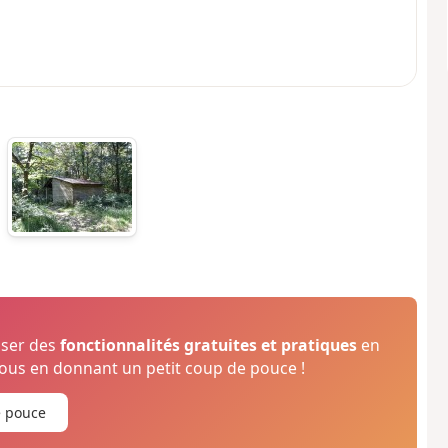
oser des
fonctionnalités gratuites et pratiques
en
us en donnant un petit coup de pouce !
e pouce