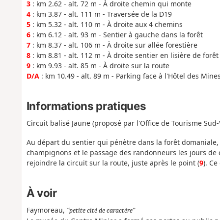
3
: km 2.62 - alt. 72 m - À droite chemin qui monte
4
: km 3.87 - alt. 111 m - Traversée de la D19
5
: km 5.32 - alt. 110 m - À droite aux 4 chemins
6
: km 6.12 - alt. 93 m - Sentier à gauche dans la forêt
7
: km 8.37 - alt. 106 m - À droite sur allée forestière
8
: km 8.81 - alt. 112 m - À droite sentier en lisière de forêt
9
: km 9.93 - alt. 85 m - À droite sur la route
D/A
: km 10.49 - alt. 89 m - Parking face à l'Hôtel des Mine
Informations pratiques
Circuit balisé Jaune (proposé par l'Office de Tourisme Sud
Au départ du sentier qui pénètre dans la forêt domaniale, 
champignons et le passage des randonneurs les jours de ch
rejoindre la circuit sur la route, juste après le point (
9
). Ce
À voir
Faymoreau,
petite cité de caractère