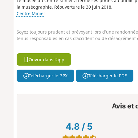
Le musée du Centre Minier a fermé ses portes au public po
la muséographie. Réouverture le 30 juin 2018.
Centre Minier
Soyez toujours prudent et prévoyant lors d'une randonnée. 
tenus responsables en cas d'accident ou de désagrément q
Ouvrir dans l'app
Télécharger le GPX
Télécharger le PDF
Avis et
4.8
/
5