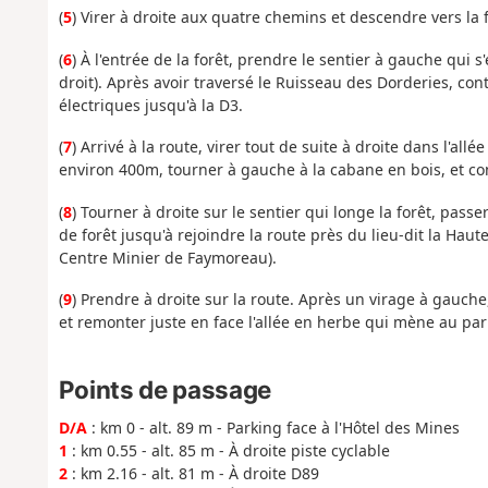
(
5
) Virer à droite aux quatre chemins et descendre vers la f
(
6
) À l'entrée de la forêt, prendre le sentier à gauche qui 
droit). Après avoir traversé le Ruisseau des Dorderies, con
électriques jusqu'à la D3.
(
7
) Arrivé à la route, virer tout de suite à droite dans l'al
environ 400m, tourner à gauche à la cabane en bois, et c
(
8
) Tourner à droite sur le sentier qui longe la forêt, pass
de forêt jusqu'à rejoindre la route près du lieu-dit la Ha
Centre Minier de Faymoreau).
(
9
) Prendre à droite sur la route. Après un virage à gauche
et remonter juste en face l'allée en herbe qui mène au par
Points de passage
D/A
: km 0 - alt. 89 m - Parking face à l'Hôtel des Mines
1
: km 0.55 - alt. 85 m - À droite piste cyclable
2
: km 2.16 - alt. 81 m - À droite D89