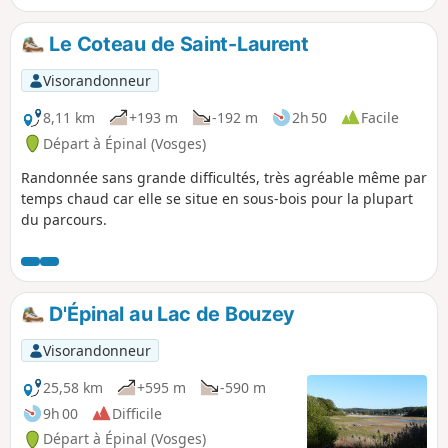
poudre du vallon d'Olima.
Le Coteau de Saint-Laurent
Visorandonneur
8,11 km
+193 m
-192 m
2h 50
Facile
Départ à Épinal (Vosges)
Randonnée sans grande difficultés, très agréable même par
temps chaud car elle se situe en sous-bois pour la plupart
du parcours.
D'Épinal au Lac de Bouzey
Visorandonneur
25,58 km
+595 m
-590 m
9h 00
Difficile
Départ à Épinal (Vosges)