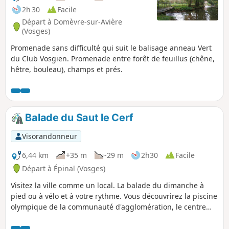
2h 30
Facile
Départ à Domèvre-sur-Avière
(Vosges)
Promenade sans difficulté qui suit le balisage anneau Vert
du Club Vosgien. Promenade entre forêt de feuillus (chêne,
hêtre, bouleau), champs et prés.
Balade du Saut le Cerf
Visorandonneur
6,44 km
+35 m
-29 m
2h30
Facile
Départ à Épinal (Vosges)
Visitez la ville comme un local. La balade du dimanche à
pied ou à vélo et à votre rythme. Vous découvrirez la piscine
olympique de la communauté d'agglomération, le centre
Léo Lagrange, le port de plaisance et sa base Natur'O, dont
le stade d'eau vive servant de lieux d'entrainement pour le