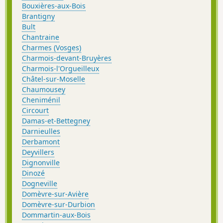
Bouxières-aux-Bois
Brantigny
Bult
Chantraine
Charmes (Vosges)
Charmois-devant-Bruyères
Charmois-l'Orgueilleux
Châtel-sur-Moselle
Chaumousey
Cheniménil
Circourt
Damas-et-Bettegney
Darnieulles
Derbamont
Deyvillers
Dignonville
Dinozé
Dogneville
Domèvre-sur-Avière
Domèvre-sur-Durbion
Dommartin-aux-Bois