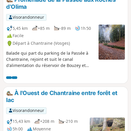
le composaient et laissèrent là les cadavres de
d'Olima
trois d’entre eux.
Visorandonneur
5,45 km
+85 m
-89 m
1h 50
Facile
Départ à Chantraine (Vosges)
Balade qui part du parking de la Passée à
Chantraine, rejoint et suit le canal
d'alimentation du réservoir de Bouzey et
passe au pied des Roches d'Olima. Circuit
essentiellement sous le couvert des arbres.
À l'Ouest de Chantraine entre forêt et
lac
Visorandonneur
15,43 km
+208 m
-210 m
5h 00
Moyenne