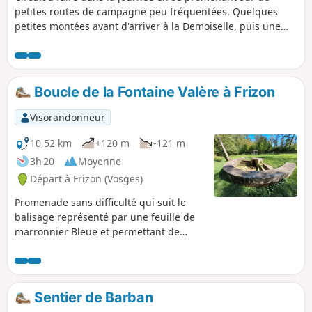
petites routes de campagne peu fréquentées. Quelques
petites montées avant d'arriver à la Demoiselle, puis une
superbe descente sur Remiremont. Pause sympathique à
Remiremont avec la visite de l'Église abbatiale Saint-Pierre
et ses nombreux commerces. Retour le long de la Moselle,
avec de beaux points de vue sur celle-ci. Magnifique
Boucle de la Fontaine Valère à Frizon
passage aux Roches d'Archettes, 10 km avant l'arrivée. Un
bon bol d'air dans le pays de Remiremont !
Visorandonneur
10,52 km
+120 m
-121 m
3h 20
Moyenne
Départ à Frizon (Vosges)
Promenade sans difficulté qui suit le
balisage représenté par une feuille de
marronnier Bleue et permettant de
découvrir la Fontaine Valère.
Sentier de Barban