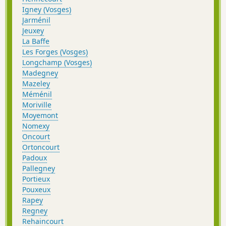
Igney (Vosges)
Jarménil
Jeuxey
La Baffe
Les Forges (Vosges)
Longchamp (Vosges)
Madegney
Mazeley
Méménil
Moriville
Moyemont
Nomexy
Oncourt
Ortoncourt
Padoux
Pallegney
Portieux
Pouxeux
Rapey
Regney
Rehaincourt