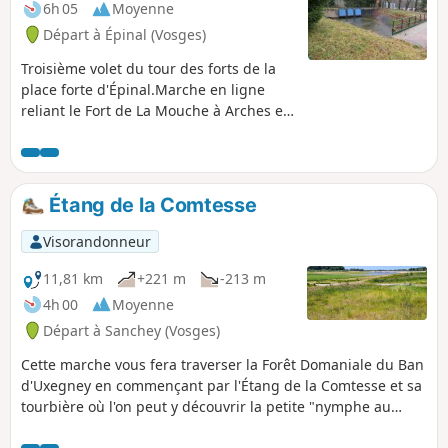
6h 05
Moyenne
Départ à Épinal (Vosges)
Troisième volet du tour des forts de la
place forte d'Épinal.Marche en ligne
reliant le Fort de La Mouche à Arches en
passant par le Fort d'Arches érigé par le
Général Séré de Rivières.
Étang de la Comtesse
Visorandonneur
11,81 km
+221 m
-213 m
4h 00
Moyenne
Départ à Sanchey (Vosges)
Cette marche vous fera traverser la Forêt Domaniale du Ban
d'Uxegney en commençant par l'Étang de la Comtesse et sa
tourbière où l'on peut y découvrir la petite "nymphe au
corps de feu", des grenouilles, des nénuphars, le comaret