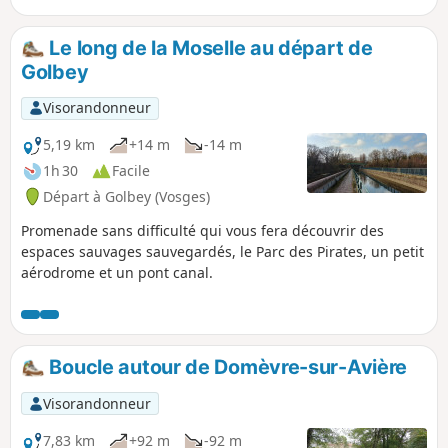
Le long de la Moselle au départ de
Golbey
Visorandonneur
5,19 km
+14 m
-14 m
1h 30
Facile
Départ à Golbey (Vosges)
Promenade sans difficulté qui vous fera découvrir des
espaces sauvages sauvegardés, le Parc des Pirates, un petit
aérodrome et un pont canal.
Boucle autour de Domèvre-sur-Avière
Visorandonneur
7,83 km
+92 m
-92 m