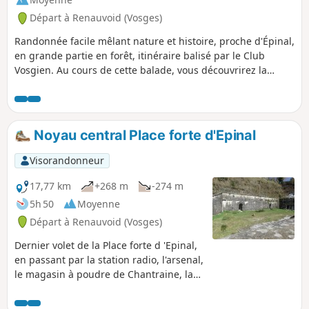
Départ à Renauvoid (Vosges)
Randonnée facile mêlant nature et histoire, proche d'Épinal,
en grande partie en forêt, itinéraire balisé par le Club
Vosgien. Au cours de cette balade, vous découvrirez la
source de l'Avière, puis la stèle érigée en mémoire des
aviateurs abattus en juillet 1944, et plus loin la Fontaine de
la Couleuvre construite par les militaires pour abreuver
leurs chevaux.
Noyau central Place forte d'Epinal
Visorandonneur
17,77 km
+268 m
-274 m
5h 50
Moyenne
Départ à Renauvoid (Vosges)
Dernier volet de la Place forte d 'Epinal,
en passant par la station radio, l'arsenal,
le magasin à poudre de Chantraine, la
caserne, l'hôpital militaire, l'aérostation,
la voie du Décauville et les magasins à