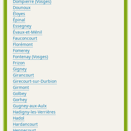
Dompierre (Vosges)
Dounoux
Éloyes
Épinal
Essegney
Évaux-et-Ménil
Fauconcourt
Florémont
Fomerey
Fontenay (Vosges)
Frizon
Gigney
Girancourt
Girecourt-sur-Durbion
Girmont
Golbey
Gorhey
Gugney-aux-Aulx
Hadigny-les-Verrières
Hadol
Hardancourt
Hennecourt