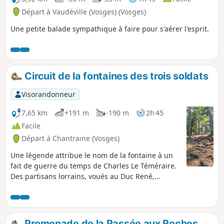
Départ à Vaudéville (Vosges) (Vosges)
Une petite balade sympathique à faire pour s'aérer l'esprit.
Circuit de la fontaines des trois soldats
Visorandonneur
7,65 km
+191 m
-190 m
2h 45
Facile
Départ à Chantraine (Vosges)
Une légende attribue le nom de la fontaine à un
fait de guerre du temps de Charles­ Le­ Téméraire.
Des partisans lorrains, voués au Duc René,
harcelèrent les Bourguignons assiégeant Epinal
et réussirent à attirer un détachement de
Bourguignons dans une embuscade, non loin de
la fontaine. Ils tuèrent bon nombre de soldats qui
Promenade de la Passée aux Roches