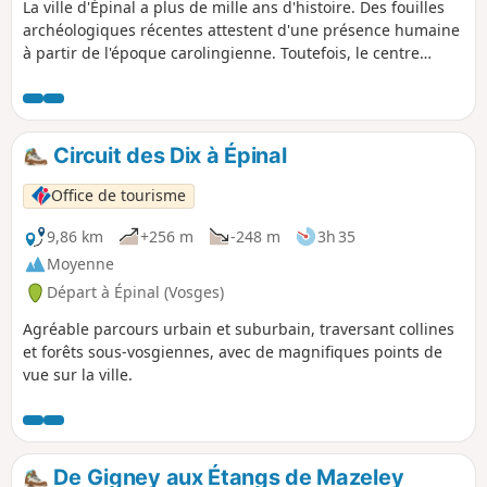
La ville d'Épinal a plus de mille ans d'histoire. Des fouilles
archéologiques récentes attestent d'une présence humaine
à partir de l'époque carolingienne. Toutefois, le centre
historique s'est développé sous l'impulsion des évêques de
Metz qui se sont implantés dans la cité vers 980. Ce
quartier témoigne aussi de la vie des dames chanoinesses
qui occupaient de beaux hôtels particuliers autour de la
Circuit des Dix à Épinal
basilique entre le XIIIe siècle et la Révolution. Les richesses
naturelles (l'eau et le bois) ont favorisé l’émergence
Office de tourisme
d'importantes industries telles que le papier et la faïence,
puis le textile.
9,86 km
+256 m
-248 m
3h 35
Moyenne
Départ à Épinal (Vosges)
Agréable parcours urbain et suburbain, traversant collines
et forêts sous-vosgiennes, avec de magnifiques points de
vue sur la ville.
De Gigney aux Étangs de Mazeley