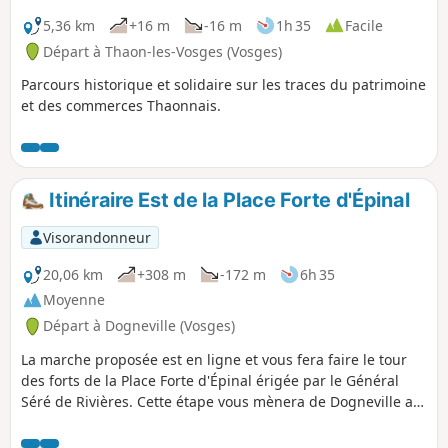
5,36 km
+16 m
-16 m
1h 35
Facile
Départ à Thaon-les-Vosges (Vosges)
Parcours historique et solidaire sur les traces du patrimoine
et des commerces Thaonnais.
Itinéraire Est de la Place Forte d'Épinal
Visorandonneur
20,06 km
+308 m
-172 m
6h 35
Moyenne
Départ à Dogneville (Vosges)
La marche proposée est en ligne et vous fera faire le tour
des forts de la Place Forte d'Épinal érigée par le Général
Séré de Rivières. Cette étape vous mènera de Dogneville au
Fort de la Mouche.