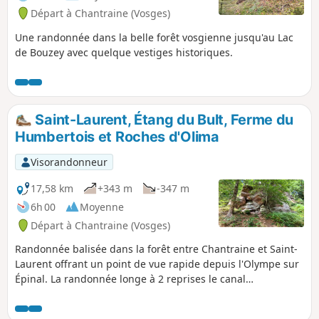
Départ à Chantraine (Vosges)
Une randonnée dans la belle forêt vosgienne jusqu'au Lac
de Bouzey avec quelque vestiges historiques.
Saint-Laurent, Étang du Bult, Ferme du
Humbertois et Roches d'Olima
Visorandonneur
17,58 km
+343 m
-347 m
6h 00
Moyenne
Départ à Chantraine (Vosges)
Randonnée balisée dans la forêt entre Chantraine et Saint-
Laurent offrant un point de vue rapide depuis l'Olympe sur
Épinal. La randonnée longe à 2 reprises le canal
d'alimentation en eau du Lac de Bouzey, passe par l'Étang
du Bult et du Riéfaing, ainsi que par les Roches d'Olima