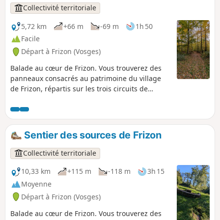
Collectivité territoriale
5,72 km
+66 m
-69 m
1h 50
Facile
Départ à Frizon (Vosges)
Balade au cœur de Frizon. Vous trouverez des
panneaux consacrés au patrimoine du village
de Frizon, répartis sur les trois circuits de
randonnée partant du parking de l’église. La
boucle verte est la plus familiale, et elle est plus
courte. Praticable pour les poussettes équipées
de bonnes roues : il est recommandé d’être, au
Sentier des sources de Frizon
moins, deux personnes.
Collectivité territoriale
10,33 km
+115 m
-118 m
3h 15
Moyenne
Départ à Frizon (Vosges)
Balade au cœur de Frizon. Vous trouverez des