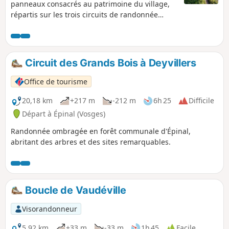
panneaux consacrés au patrimoine du village,
répartis sur les trois circuits de randonnée
partant du parking de l’église. La boucle Bleue
permet de découvrir la forêt, ainsi que sa faune
et sa flore. Elle vous emmène jusqu’à la Fontaine
Valère, où l’on peut en apprendre d'avantage
Circuit des Grands Bois à Deyvillers
sur son histoire et goûter son eau minérale
ferrugineuse.
Office de tourisme
20,18 km
+217 m
-212 m
6h 25
Difficile
Départ à Épinal (Vosges)
Randonnée ombragée en forêt communale d'Épinal,
abritant des arbres et des sites remarquables.
Boucle de Vaudéville
Visorandonneur
5,92 km
+33 m
-33 m
1h 45
Facile