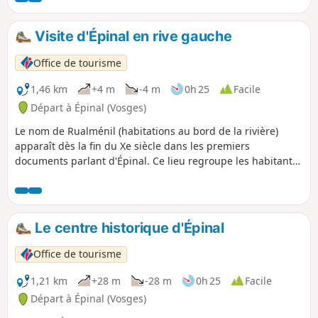
SDIS 88, la maison romaine et son joli parc arboré, la place
Jeanne d'Arc, l'hyper centre, et la piste cyclable du Gayeton.
Visite d'Épinal en rive gauche
Office de tourisme
1,46 km
+4 m
-4 m
0h 25
Facile
Départ à Épinal (Vosges)
Le nom de Rualménil (habitations au bord de la rivière)
apparaît dès la fin du Xe siècle dans les premiers
documents parlant d'Épinal. Ce lieu regroupe les habitants
installées sur l'île formée par les deux bras de la Moselle et
qui sera entourée de murailles au XIIIe siècle. Occupé par
les artisans au Moyen-Âge, c'est aujourd'hui un quartier
commerçant dans un urbanisme d'après-guerre où l'art
Le centre historique d'Épinal
contemporain se laisse découvrir au détour d'une rue.
Office de tourisme
1,21 km
+28 m
-28 m
0h 25
Facile
Départ à Épinal (Vosges)