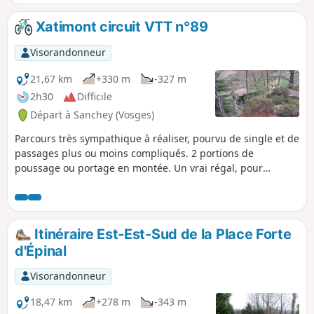
après avoir longé un petit cours d'eau.
Xatimont circuit VTT n°89
Visorandonneur
21,67 km
+330 m
-327 m
2h30
Difficile
Départ à Sanchey (Vosges)
Parcours très sympathique à réaliser, pourvu de single et de
passages plus ou moins compliqués. 2 portions de
poussage ou portage en montée. Un vrai régal, pour
vététistes avertis. Distance qui peut atteindre 24 km si on
démarre des parkings du lac.
Itinéraire Est-Est-Sud de la Place Forte
d'Épinal
Visorandonneur
18,47 km
+278 m
-343 m