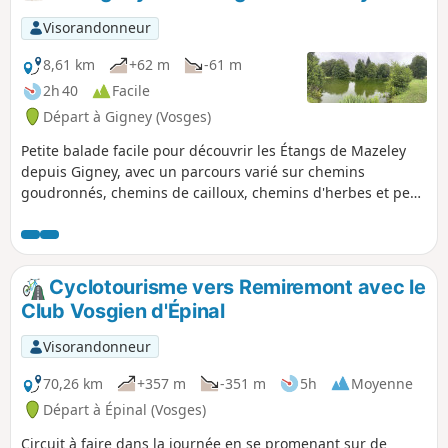
Visorandonneur
8,61 km
+62 m
-61 m
2h 40
Facile
Départ à Gigney (Vosges)
Petite balade facile pour découvrir les Étangs de Mazeley
depuis Gigney, avec un parcours varié sur chemins
goudronnés, chemins de cailloux, chemins d'herbes et peu
de dénivelé. Un endroit sympathique pour faire une pause
et pique-niquer. Parcours peu ombragé, attention en plein
soleil.
Cyclotourisme vers Remiremont avec le
Club Vosgien d'Épinal
Visorandonneur
70,26 km
+357 m
-351 m
5h
Moyenne
Départ à Épinal (Vosges)
Circuit à faire dans la journée en se promenant sur de