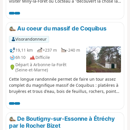
visiter Milly-la-Forêt où Cocteau a "découvert la chose la
plus rare au monde : un cadre".
Au coeur du massif de Coquibus
Visorandonneur
19,11 km
+237 m
-240 m
6h 10
Difficile
Départ à Arbonne-la-Forêt
(Seine-et-Marne)
Cette longue randonnée permet de faire un tour assez
complet du magnifique massif de Coquibus : platières à
bruyères et trous d'eau, bois de feuillus, rochers, points
de vue, aménagements de l’aqueduc de la Vanne
(marches en grès)...
De Boutigny-sur-Essonne à Étréchy
par le Rocher Bizet