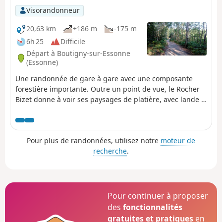
Visorandonneur
20,63 km
+186 m
-175 m
6h 25
Difficile
Départ à Boutigny-sur-Essonne
(Essonne)
Une randonnée de gare à gare avec une composante
forestière importante. Outre un point de vue, le Rocher
Bizet donne à voir ses paysages de platière, avec lande à
bruyère, mares et rochers affleurants.
Pour plus de randonnées, utilisez notre
moteur de
recherche
.
Pour continuer à proposer
des
fonctionnalités
gratuites et pratiques
en