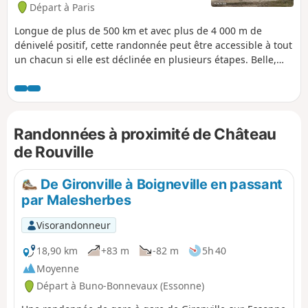
Départ à Paris
Longue de plus de 500 km et avec plus de 4 000 m de
dénivelé positif, cette randonnée peut être accessible à tout
un chacun si elle est déclinée en plusieurs étapes. Belle,
campagnarde et assez proche de Paris, elle peut convenir à
tous ceux qui veulent s'essayer à la randonnée. Les points
d'intérêt sont très nombreux autour de cette randonnée.
Les férus d'histoire et de patrimoine mais aussi de nature y
Randonnées à proximité de Château
trouveront leur compte.
de Rouville
De Gironville à Boigneville en passant
par Malesherbes
Visorandonneur
18,90 km
+83 m
-82 m
5h 40
Moyenne
Départ à Buno-Bonnevaux (Essonne)