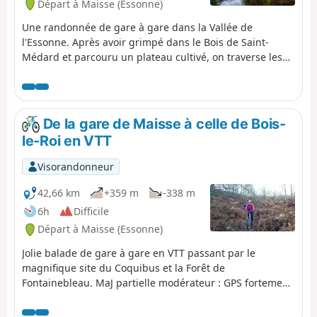
Départ à Maisse (Essonne)
Une randonnée de gare à gare dans la Vallée de
l'Essonne. Après avoir grimpé dans le Bois de Saint-
Médard et parcouru un plateau cultivé, on traverse les
charmants hameaux de Courdimanche. On longe à
plusieurs reprises la rivière, on passe sur une petite île,
et le Marais de Jarcy peut intéresser les passionnés de
nature. Plusieurs églises et quelques lavoirs sont
De la gare de Maisse à celle de Bois-
également au rendez-vous.
le-Roi en VTT
Visorandonneur
42,66 km
+359 m
-338 m
6h
Difficile
Départ à Maisse (Essonne)
Jolie balade de gare à gare en VTT passant par le
magnifique site du Coquibus et la Forêt de
Fontainebleau. MaJ partielle modérateur : GPS fortement
conseillé, descriptif ancien et minimaliste