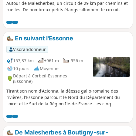
Autour de Malesherbes, un circuit de 29 km par chemins et
ruelles. De nombreux petits étangs sillonnent le circuit.
En suivant l'Essonne
Visorandonneur
157,37 km
+961 m
-956 m
10 jours
Moyenne
Départ à Corbeil-Essonnes
(Essonne)
Tirant son nom d'Acionna, la déesse gallo-romaine des
rivières, l'Essonne parcourt le Nord du Département du
Loiret et le Sud de la Région Ile-de-France. Les cinq
première étapes en remontent le cours alors que les quatre
dernières le remontent. Ces neuf étapes sont accessibles en
train. Une étape, non accessible en train, fait une boucle en
amont. L'itinéraire alterne les chemins le long de la rivière,
De Malesherbes à Boutigny-sur-
les passages dans les bois et ceux sur des plateaux cultivés.