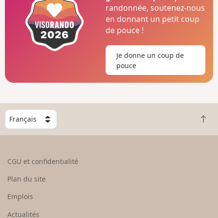
randonnée, soutenez-nous
en donnant un petit coup
de pouce !
Je donne un coup de
pouce
C
R
h
e
o
t
i
o
s
CGU et confidentialité
u
i
r
s
Plan du site
e
s
n
e
Emplois
h
z
Actualités
a
u