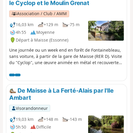
le Cyclop et le Moulin Grenat
parcours est l'église du Vaudoué. Puis, le chemin part à
la rencontre de l'Ancienne Commanderie des Templiers
Association / Club / AMM
avant de traverser des bois et des champs en direction
de l'Essonne et de l’Église Saint-Martin à Malesherbes.
16,03 km
+129 m
-75 m
4h 55
Moyenne
Départ à Maisse (Essonne)
Une journée ou un week end en forêt de Fontainebleau,
sans voiture, à partir de la gare de Maisse (RER D). Visite
du "Cyclop", une œuvre animée en métal et recouverte
en partie de miroirs, haute comme un immeuble de sept
étages, qui trône au cœur de la forêt de Milly.
Monumentale et cachée, elle scrute l’environnement de
son œil unique et doré.
De Maisse à La Ferté-Alais par l'Ile
Ambart
Visorandonneur
19,03 km
+148 m
-143 m
5h 50
Difficile