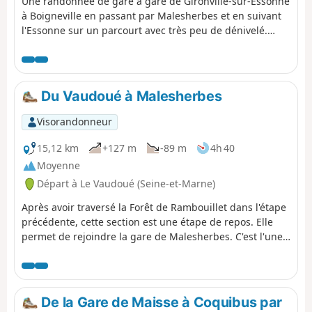
Une randonnée de gare à gare de Gironville-sur-Essonne
à Boigneville en passant par Malesherbes et en suivant
l'Essonne sur un parcourt avec très peu de dénivelé.
Malesherbes se trouve à la limite de la Seine-et-Marne et
est traversée par l'Essonne. Au programme : château,
lavoir, rivière, ruelles, étangs et moulins en passant par
les jolis villages de Buno-Bonnevaux et Rouville en
Du Vaudoué à Malesherbes
suivant le GR®1.
Visorandonneur
15,12 km
+127 m
-89 m
4h 40
Moyenne
Départ à Le Vaudoué (Seine-et-Marne)
Après avoir traversé la Forêt de Rambouillet dans l'étape
précédente, cette section est une étape de repos. Elle
permet de rejoindre la gare de Malesherbes. C'est l'une
des étapes les plus faciles du GR®1. Le départ se fait au
Vaudoué. C'est la seule étape du GR®1 qui ne démarre
pas au niveau d'une gare. La randonnée alterne entre
des portions dans les bois et des portions plus
De la Gare de Maisse à Coquibus par
campagnardes. La première curiosité intéressante du