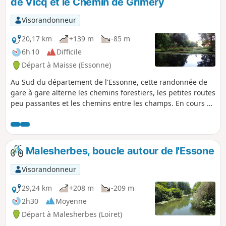
de Vicq et le Chemin de Grimery
polissoir qui attestent de l'ancienneté de
l'occupation humaine des lieux.
Visorandonneur
20,17 km
+139 m
-85 m
6h 10
Difficile
Départ à Maisse (Essonne)
Au Sud du département de l'Essonne, cette randonnée de
gare à gare alterne les chemins forestiers, les petites routes
peu passantes et les chemins entre les champs. En cours de
route, un beau patrimoine : moulin, églises, château et
polissoir du Néolithique.
Malesherbes, boucle autour de l'Essone
Visorandonneur
29,24 km
+208 m
-209 m
2h30
Moyenne
Départ à Malesherbes (Loiret)