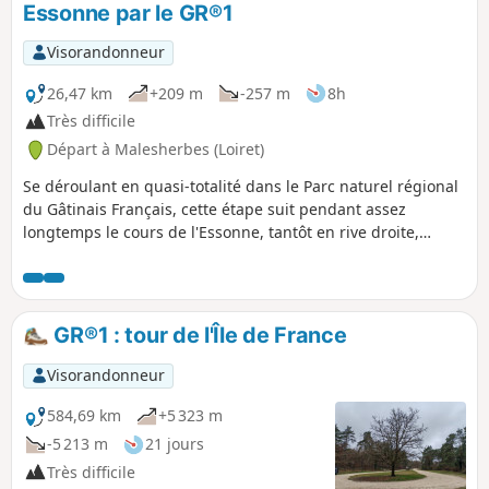
Essonne par le GR®1
Visorandonneur
26,47 km
+209 m
-257 m
8h
Très difficile
Départ à Malesherbes (Loiret)
Se déroulant en quasi-totalité dans le Parc naturel régional
du Gâtinais Français, cette étape suit pendant assez
longtemps le cours de l'Essonne, tantôt en rive droite,
tantôt en rive gauche. La seule portion dans les champs se
fait en quittant Buno-Bonnevaux. Tout le reste a la
particularité d'être en sous-bois et dont certaines parties
font penser à la Forêt de Fontainebleau avec des pins, des
GR®1 : tour de l'Île de France
étendues de grés et des zones ensablées. Cette randonnée
peut se fractionner en quatre parties car elle passe non loin
Visorandonneur
des gares de Boigneville, Buno-Gironville et Maisse.
584,69 km
+5 323 m
-5 213 m
21 jours
Très difficile