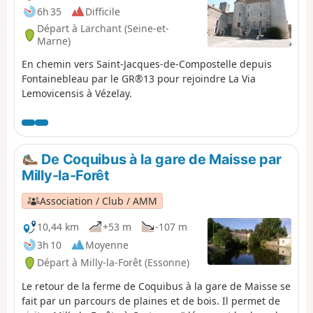
Essonne dans la vallée éponyme.L'étape est très belle
6h 35
Difficile
mais très longue, et sans doute la plus éprouvante
Départ à Larchant (Seine-et-
physiquement de toutes celles du GR®11, surtout dans
Marne)
sa seconde partie. Mais il est possible de la couper en
En chemin vers Saint-Jacques-de-Compostelle depuis
deux en logeant sur place et/ou de la raccourcir en
Fontainebleau par le GR®13 pour rejoindre La Via
plusieurs endroits en la simplifiant.
Lemovicensis à Vézelay.
De Coquibus à la gare de Maisse par
Milly-la-Forêt
Association / Club / AMM
10,44 km
+53 m
-107 m
3h 10
Moyenne
Départ à Milly-la-Forêt (Essonne)
Le retour de la ferme de Coquibus à la gare de Maisse se
fait par un parcours de plaines et de bois. Il permet de