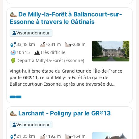
De Milly-la-Forêt à Ballancourt-sur-
Essonne à travers le Gâtinais
Visorandonneur
33,48 km
+231 m
-238 m
10h 15
Très difficile
Départ à Milly-la-Forêt (Essonne)
Vingt-huitième étape du Grand tour de l'Île-de-France
par le GR®11, reliant Milly-la-Forêt à la gare de
Ballancourt-sur-Essonne, après une traversée du
Gâtinais français. Elle est conçue pour faire suite à
l'étape précédente venant de Fontainebleau, après une
nuit sur place.Cette étape débute dans la vallée de
l'École avec un riche patrimoine : Milly-la-Forêt, Moigny-
Larchant - Poligny par le GR®13
sur-École, Courances et son château, et Dannemois cher
à Claude François. Elle poursuit à travers les champs du
Visorandonneur
Gâtinais, puis les crêtes et les platières de grès de la
forêt des Grands Avaux, pour finir à Ballancourt-sur-
21,05 km
+192 m
-164 m