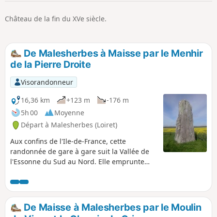
p
Château de la fin du XVe siècle.
De Malesherbes à Maisse par le Menhir
de la Pierre Droite
Visorandonneur
16,36 km
+123 m
-176 m
5h 00
Moyenne
Départ à Malesherbes (Loiret)
Aux confins de l'Ile-de-France, cette
randonnée de gare à gare suit la Vallée de
l'Essonne du Sud au Nord. Elle emprunte
des chemins forestiers, de petites routes
peu passantes et des chemins entre les
champs. Cet itinéraire permet de découvrir
un intéressant patrimoine : moulins, églises
De Maisse à Malesherbes par le Moulin
et châteaux ainsi qu'un menhir et un