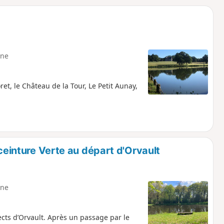
o
a
i
m
p
ne
et, le Château de la Tour, Le Petit Aunay,
 ceinture Verte au départ d'Orvault
ne
cts d’Orvault. Après un passage par le