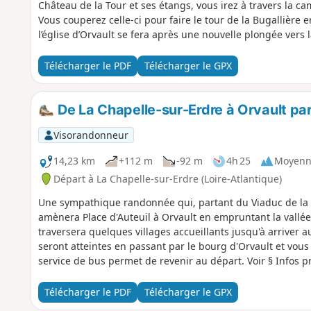
Château de la Tour et ses étangs, vous irez à travers la c
Vous couperez celle-ci pour faire le tour de la Bugallière en
l’église d’Orvault se fera après une nouvelle plongée vers l
Télécharger le PDF
Télécharger le GPX
De La Chapelle-sur-Erdre à Orvault par
Visorandonneur
14,23 km
+112 m
-92 m
4h 25
Moyenn
Départ à La Chapelle-sur-Erdre (Loire-Atlantique)
Une sympathique randonnée qui, partant du Viaduc de la V
amènera Place d'Auteuil à Orvault en empruntant la vallée
traversera quelques villages accueillants jusqu'à arriver a
seront atteintes en passant par le bourg d'Orvault et vous 
service de bus permet de revenir au départ. Voir § Infos p
Télécharger le PDF
Télécharger le GPX