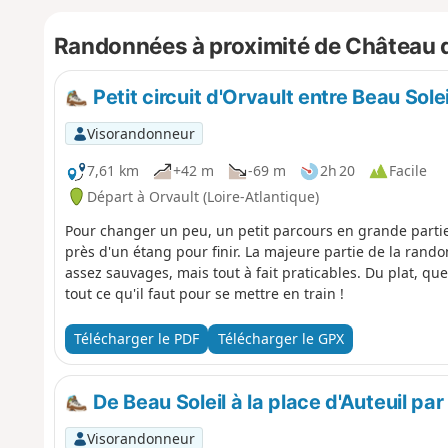
Randonnées à proximité de Château d
Petit circuit d'Orvault entre Beau Solei
Visorandonneur
7,61 km
+42 m
-69 m
2h 20
Facile
Départ à Orvault (Loire-Atlantique)
Pour changer un peu, un petit parcours en grande partie 
près d'un étang pour finir. La majeure partie de la ran
assez sauvages, mais tout à fait praticables. Du plat, q
tout ce qu'il faut pour se mettre en train !
Télécharger le PDF
Télécharger le GPX
De Beau Soleil à la place d'Auteuil par
Visorandonneur