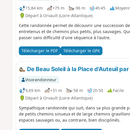
15,84 km
+75 m
-96 m
4h 45
Moyen
Départ à Orvault (Loire-Atlantique)
Cette randonnée permet de découvrir une succession de 
entretenus et de chemins plus petits, plus sauvages. Qu
passer sans difficulté d'une séquence à l'autre.
Télécharger le PDF
Télécharger le GPX
De Beau Soleil à la Place d'Auteuil pa
Visorandonneur
9,69 km
+31 m
-58 m
2h 50
Facile
Départ à Orvault (Loire-Atlantique)
Sympathique randonnée qui suit, dans sa plus grande par
de petits chemins sinueux et de large chemins gravillon
espaces sauvages ou, au contraire, bien disciplinés.