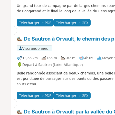
Un grand tour de campagne par de larges chemins souve
de Bongarand et le final le long de la vallée du Cens ag
Télécharger le PDF
Télécharger le GPX
De Sautron à Orvault, le chemin des p
Visorandonneur
13,66 km
+65 m
-82 m
4h 05
Moyen
Départ à Sautron (Loire-Atlantique)
Belle randonnée associant de beaux chemins, une belle 
est ponctuée de passages sur des ponts ou des passerell
cours d’eau.
Télécharger le PDF
Télécharger le GPX
De Sautron à Orvault par la vallée du