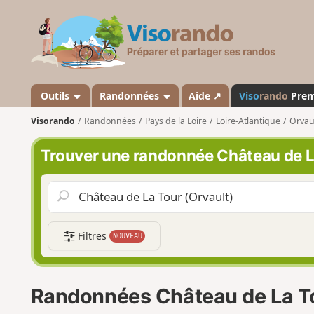
V
i
s
o
r
a
Outils
Randonnées
Aide ↗
Viso
rando
Pre
n
Visorando
Randonnées
Pays de la Loire
Loire-Atlantique
Orvau
d
o
Trouver une randonnée Château de L
Filtres
NOUVEAU
Randonnées Château de La To