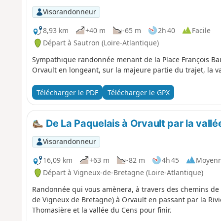
Visorandonneur
8,93 km
+40 m
-65 m
2h 40
Facile
Départ à Sautron (Loire-Atlantique)
Sympathique randonnée menant de la Place François Baud
Orvault en longeant, sur la majeure partie du trajet, la v
Télécharger le PDF
Télécharger le GPX
De La Paquelais à Orvault par la vall
Visorandonneur
16,09 km
+63 m
-82 m
4h 45
Moyen
Départ à Vigneux-de-Bretagne (Loire-Atlantique)
Randonnée qui vous amènera, à travers des chemins de
de Vigneux de Bretagne) à Orvault en passant par la Riviè
Thomasière et la vallée du Cens pour finir.