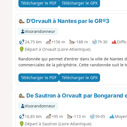
Télécharger le PDF
Télécharger le GPX
D'Orvault à Nantes par le GR®3
Visorandonneur
24,75 km
+156 m
-188 m
7h 30
Diffic
Départ à Orvault (Loire-Atlantique)
Randonnée qui permet d'entrer dans la ville de Nantes de
commerciales de la périphérie. Cette randonnée suit le tr
Télécharger le PDF
Télécharger le GPX
De Sautron à Orvault par Bongarand e
Visorandonneur
16,85 km
+95 m
-113 m
5h 05
Moye
Départ à Sautron (Loire-Atlantique)