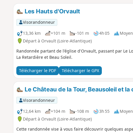
Les Hauts d'Orvault
Visorandonneur
13,36 km
+101 m
-101 m
4h 05
Moyen
Départ à Orvault (Loire-Atlantique)
Randonnée partant de l'église d'Orvault, passant par Le Lor
La Retardière et Beau Soleil.
Télécharger le PDF
Télécharger le GPX
Le Château de la Tour, Beausoleil et la
Visorandonneur
12,64 km
+104 m
-108 m
3h 55
Moyen
Départ à Orvault (Loire-Atlantique)
Cette randonnée vise à vous faire découvrir quelques aspe