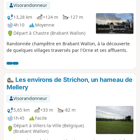
Visorandonneur
13,28 km
+124 m
-127 m
4h 10
Moyenne
Départ à Chastre (Brabant Wallon)
Randonnée champêtre en Brabant Wallon, à la découverte
de quelques villages traversés par l'Orne et ses affluents.
Les environs de Strichon, un hameau de
Mellery
Visorandonneur
5,65 km
+33 m
-82 m
1h 45
Facile
Départ à Villers-la-Ville (Belgique)
(Brabant Wallon)