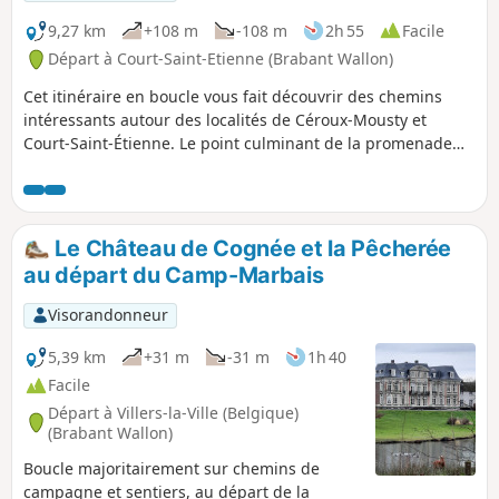
9,27 km
+108 m
-108 m
2h 55
Facile
Départ à Court-Saint-Etienne (Brabant Wallon)
Cet itinéraire en boucle vous fait découvrir des chemins
intéressants autour des localités de Céroux-Mousty et
Court-Saint-Étienne. Le point culminant de la promenade
est le Sentier du Sculpteurs et ses magnifiques œuvres en
bois. Un raccourci permet éventuellement de ramener la
balade à 6 km environ.
Le Château de Cognée et la Pêcherée
au départ du Camp-Marbais
Visorandonneur
5,39 km
+31 m
-31 m
1h 40
Facile
Départ à Villers-la-Ville (Belgique)
(Brabant Wallon)
Boucle majoritairement sur chemins de
campagne et sentiers, au départ de la