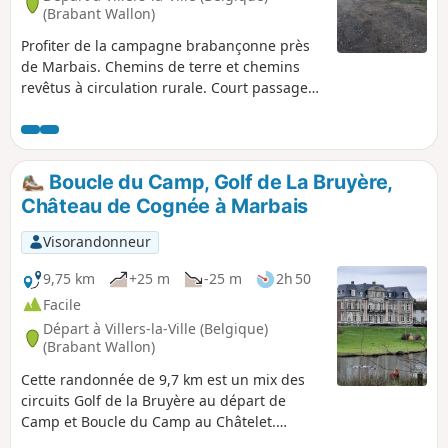
(Brabant Wallon)
Profiter de la campagne brabançonne près
de Marbais. Chemins de terre et chemins
revêtus à circulation rurale. Court passage
dans le Golf de la Bruyère.
Boucle du Camp, Golf de La Bruyère,
Château de Cognée à Marbais
Visorandonneur
9,75 km
+25 m
-25 m
2h 50
Facile
Départ à Villers-la-Ville (Belgique)
(Brabant Wallon)
Cette randonnée de 9,7 km est un mix des
circuits Golf de la Bruyère au départ de
Camp et Boucle du Camp au Châtelet.
Profiter de la campagne brabançonne