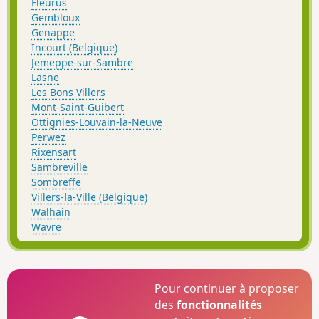
Fleurus
débordement, ont poussé les propriétaires à
Gembloux
cesser l'activité pour raisons sanitaires.Les
Genappe
bâtiments actuels datent des années 1920.
Incourt (Belgique)
Jemeppe-sur-Sambre
Lasne
Les Bons Villers
Mont-Saint-Guibert
Ottignies-Louvain-la-Neuve
Perwez
Rixensart
Sambreville
Sombreffe
Villers-la-Ville (Belgique)
Walhain
Wavre
Pour continuer à proposer
des
fonctionnalités