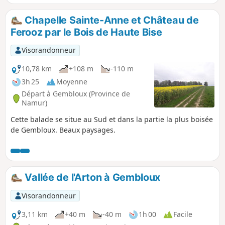
fleurs. Sur les hauteurs, regardez autour de vous : les
paysages vous surprendront.
Chapelle Sainte-Anne et Château de
Ferooz par le Bois de Haute Bise
Visorandonneur
10,78 km
+108 m
-110 m
3h 25
Moyenne
Départ à Gembloux (Province de
Namur)
Cette balade se situe au Sud et dans la partie la plus boisée
de Gembloux. Beaux paysages.
Vallée de l'Arton à Gembloux
Visorandonneur
3,11 km
+40 m
-40 m
1h 00
Facile