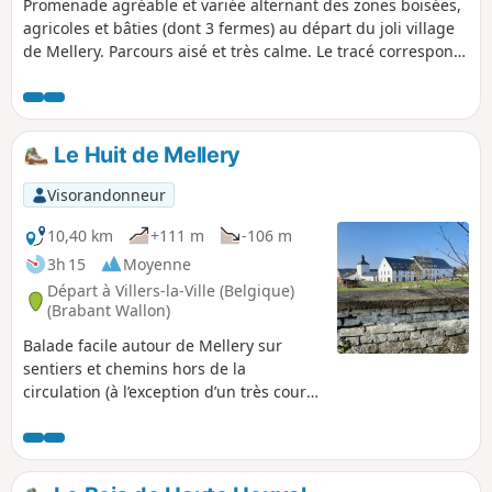
Promenade agréable et variée alternant des zones boisées,
agricoles et bâties (dont 3 fermes) au départ du joli village
de Mellery. Parcours aisé et très calme. Le tracé correspond
à la promenade n°13, proposée par le Syndicat d'initiatives
de Villers-la-Ville.
Le Huit de Mellery
Visorandonneur
10,40 km
+111 m
-106 m
3h 15
Moyenne
Départ à Villers-la-Ville (Belgique)
(Brabant Wallon)
Balade facile autour de Mellery sur
sentiers et chemins hors de la
circulation (à l’exception d’un très court
tronçon) avec un passage dans les bois
de Villers-la-Ville : du calme et du vert,
en résumé.