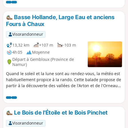
que pour être mentionné. Plusieurs jolis bancs en bois sur
le parcours. Cette randonnée peut se faire en environ 1h30
(pause de 10-15 minutes incluse) au lieu des 2h00 comme
Basse Hollande, Large Eau et anciens
calculé par le programme.
Fours à Chaux
Visorandonneur
13,32 km
+107 m
-103 m
4h 05
Moyenne
Départ à Gembloux (Province de
Namur)
Quand le soleil et la lune sont au rendez-vous, la météo est
habituellement propice à la rando. Cette balade propose de
partir à la découverte des vallées de l'Arton et de l'Orneau
au départ des étangs de Basse Hollande à Corroy-le-
Château. Le parcours passe successivement par les Trois
Ponts, la Large Eau, le hameau de Ferooz, le village de
Bossière ainsi que les anciens Fours à Chaux et la Chapelle
Le Bois de l'Étoile et le Bois Pinchet
Sainte-Barbe situés le long de l'Orneau au nord du village
de Mazy. Avis aux amateurs: au printemps, la descente
Visorandonneur
herbeuse entre le plateau et l'Orneau (entre les km 8 et 9)