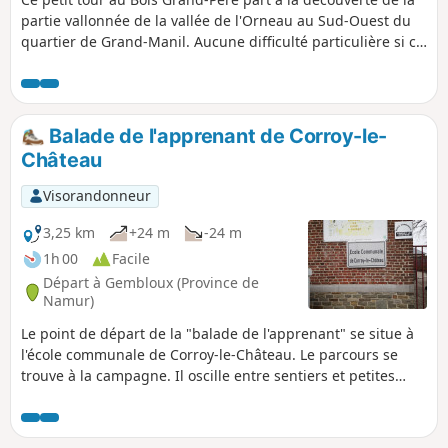
partie vallonnée de la vallée de l'Orneau au Sud-Ouest du
quartier de Grand-Manil. Aucune difficulté particulière si ce
n'est parfois un peu de boue sur le sentier dans le bois et
entre la Ferme de Bedauwe et l'Orneau.Promenade
familiale par excellence alternant sentiers, chemins
asphaltés, campagne et forêt.
Balade de l'apprenant de Corroy-le-
Château
Visorandonneur
3,25 km
+24 m
-24 m
1h 00
Facile
Départ à Gembloux (Province de
Namur)
Le point de départ de la "balade de l'apprenant" se situe à
l'école communale de Corroy-le-Château. Le parcours se
trouve à la campagne. Il oscille entre sentiers et petites
rues au sein du village de Corroy-le-Château. Il est
réalisable par des randonneurs débutants et de jeunes
enfants. Cette promenade a été réalisée par les élèves de