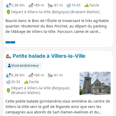
se couvre d'un magnifique tapis odorant l'ail des ours.
5,38 km
+89 m
-87 m
1h 45
Facile
Départ à Villers-la-Ville (Belgique) (Brabant Wallon)
Boucle dans le Bois de l'Étoile et traversant le très agréable
quartier résidentiel du Bois Pinchet, au départ du parking
de l'Abbaye de Villers-la-Ville. Parcours calme et varié
comprenant peu de routes.
Petite balade à Villers-la-Ville
Visorandonneur
8,38 km
+66 m
-61 m
2h 35
Facile
Départ à Villers-la-Ville (Belgique)
(Brabant Wallon)
Cette petite balade (printanière) vous emmène du centre de
Villers-la-Ville vers le golf de Rigenée ainsi que vers les
campagnes aux abords de Sart-Dames-Avelines et du