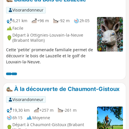
Visorandonneur
6,21 km
+96 m
-92 m
2h 05
Facile
Départ à Ottignies-Louvain-la-Neuve
(Brabant Wallon)
Cette 'petite' promenade familiale permet de
découvrir le bois de Lauzelle et le golf de
Louvain-la-Neuve.
À la découverte de Chaumont-Gistoux
Visorandonneur
19,30 km
+257 m
-261 m
6h 15
Moyenne
Départ à Chaumont-Gistoux (Brabant