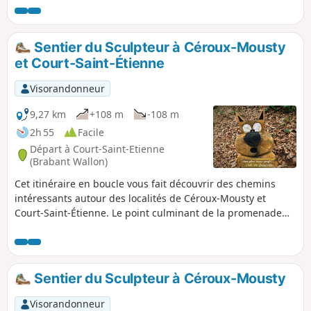
autour de Marbais et du passage dans le
village. Sentiers, chemins de terre ou
revêtus à la circulation rurale. Court passage
Sentier du Sculpteur à Céroux-Mousty
dans le Golf de la Bruyère et découverte du
et Court-Saint-Étienne
Château de Cognée.
Visorandonneur
9,27 km
+108 m
-108 m
2h 55
Facile
Départ à Court-Saint-Etienne
(Brabant Wallon)
Cet itinéraire en boucle vous fait découvrir des chemins
intéressants autour des localités de Céroux-Mousty et
Court-Saint-Étienne. Le point culminant de la promenade
est le Sentier du Sculpteurs et ses magnifiques œuvres en
bois. Un raccourci permet éventuellement de ramener la
balade à 6 km environ.
Sentier du Sculpteur à Céroux-Mousty
Visorandonneur