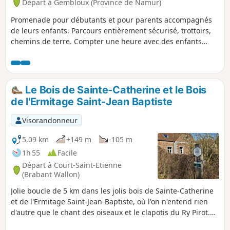
Départ à Gembloux (Province de Namur)
Promenade pour débutants et pour parents accompagnés
de leurs enfants. Parcours entièrement sécurisé, trottoirs,
chemins de terre. Compter une heure avec des enfants
curieux de nature.
Le Bois de Sainte-Catherine et le Bois
de l'Ermitage Saint-Jean Baptiste
Visorandonneur
5,09 km
+149 m
-105 m
1h 55
Facile
Départ à Court-Saint-Etienne
(Brabant Wallon)
Jolie boucle de 5 km dans les jolis bois de Sainte-Catherine
et de l'Ermitage Saint-Jean-Baptiste, où l'on n'entend rien
d'autre que le chant des oiseaux et le clapotis du Ry Pirot.
Aucun bruit de route, c'est assez rare (surtout dans le BW)