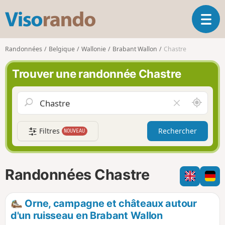
V
O
i
u
s
v
o
Randonnées
Belgique
Wallonie
Brabant Wallon
Chastre
r
r
i
a
Trouver une randonnée Chastre
r
n
l
d
a
o
A
V
n
u
i
a
t
d
v
Filtres
Rechercher
NOUVEAU
o
e
i
u
r
g
r
l
a
d
e
Randonnées Chastre
t
e
c
i
m
h
o
o
a
Orne, campagne et châteaux autour
n
i
m
d'un ruisseau en Brabant Wallon
p