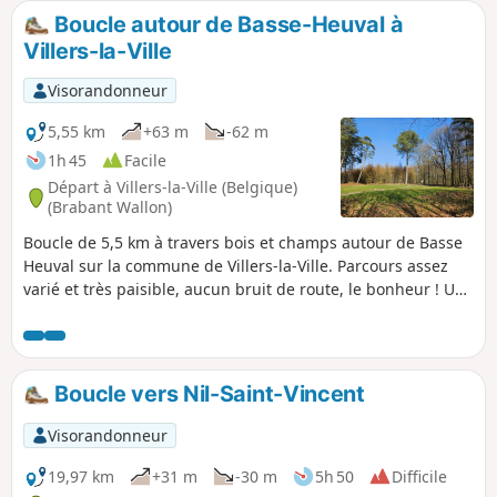
3e et 4e primaire au cours de leurs activités en école du
Boucle autour de Basse-Heuval à
dehors.
Villers-la-Ville
Visorandonneur
5,55 km
+63 m
-62 m
1h 45
Facile
Départ à Villers-la-Ville (Belgique)
(Brabant Wallon)
Boucle de 5,5 km à travers bois et champs autour de Basse
Heuval sur la commune de Villers-la-Ville. Parcours assez
varié et très paisible, aucun bruit de route, le bonheur ! Une
partie de la randonnée se déroule dans les bois et l'autre
dans la campagne.
Boucle vers Nil-Saint-Vincent
Visorandonneur
19,97 km
+31 m
-30 m
5h 50
Difficile