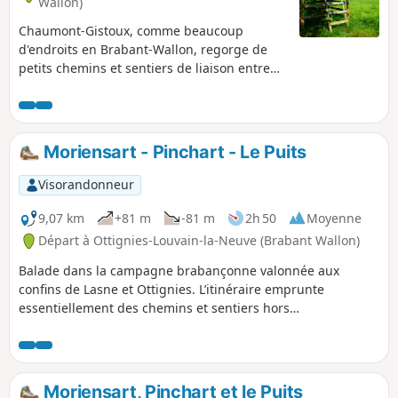
Wallon)
Chaumont-Gistoux, comme beaucoup
d'endroits en Brabant-Wallon, regorge de
petits chemins et sentiers de liaison entre
les villages, hameaux et quartiers de l'entité.
C'est l'un des points d'orgue de la balade.
Moriensart - Pinchart - Le Puits
Visorandonneur
9,07 km
+81 m
-81 m
2h 50
Moyenne
Départ à Ottignies-Louvain-la-Neuve (Brabant Wallon)
Balade dans la campagne brabançonne valonnée aux
confins de Lasne et Ottignies. L’itinéraire emprunte
essentiellement des chemins et sentiers hors
agglomeration offrant des larges vues depuis les plateaux.
L’itinéraire fait un passage par la tour de Moriensart qui est
un élément du patrimoine ici incontournable.
Moriensart, Pinchart et le Puits