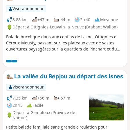
Visorandonneur
8,88 km
+47 m
-44 m
2h 40
Moyenne
Départ à Ottignies-Louvain-la-Neuve (Brabant Wallon)
Balade bucolique dans aux confins de Lasne, Ottignies et
Céroux-Mousty, passant sur les plateaux avec de vastes
ouvertures paysagères sur la quartiers de Pinchart et du
Puits. Parmi les points d'intérêt présents se trouve le site de
la tour de Moriensart.
La vallée du Repjou au départ des Isnes
Visorandonneur
7,35 km
+56 m
-57 m
2h 15
Facile
Départ à Gembloux (Province de
Namur)
Petite balade familiale sans grande circulation pour