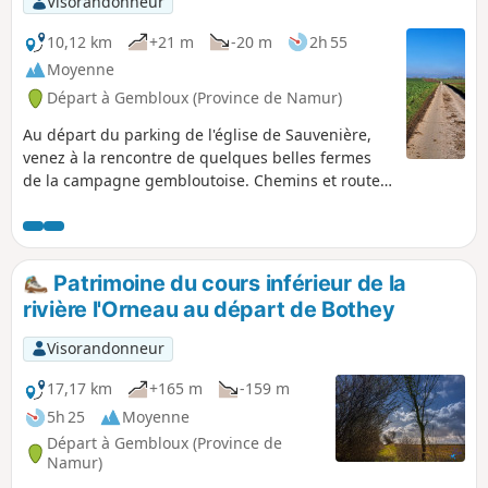
Visorandonneur
10,12 km
+21 m
-20 m
2h 55
Moyenne
Départ à Gembloux (Province de Namur)
Au départ du parking de l'église de Sauvenière,
venez à la rencontre de quelques belles fermes
de la campagne gembloutoise. Chemins et routes
calmes. Campagne dégagée. Suivant les saisons,
vous découvrirez cultures de pommes de terre,
colza, betteraves, maïs, céréales. Sur ce parcours,
vous serez également sur le champ de bataille de
Patrimoine du cours inférieur de la
la seule victoire de chars français au début de la
rivière l'Orneau au départ de Bothey
seconde guerre mondiale.
Visorandonneur
17,17 km
+165 m
-159 m
5h 25
Moyenne
Départ à Gembloux (Province de
Namur)