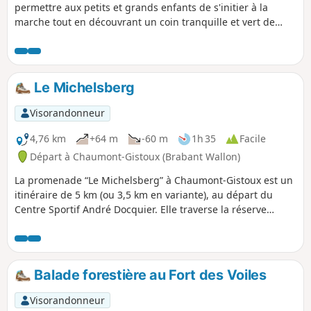
permettre aux petits et grands enfants de s'initier à la
marche tout en découvrant un coin tranquille et vert de
l'entité de Gembloux. Isnes est le village le plus au Sud de
l'entité.
Le Michelsberg
Visorandonneur
4,76 km
+64 m
-60 m
1h 35
Facile
Départ à Chaumont-Gistoux (Brabant Wallon)
La promenade “Le Michelsberg” à Chaumont-Gistoux est un
itinéraire de 5 km (ou 3,5 km en variante), au départ du
Centre Sportif André Docquier. Elle traverse la réserve
naturelle du Ronvau, longe l’étang de Gistoux et pénètre
dans le Bois de Chaumont, où se trouve le site néolithique
du Michelsberg, fouillé en 1958. Le sentier alterne chemins
forestiers et passages vallonnés, avec des descentes raides
Balade forestière au Fort des Voiles
pouvant être glissantes. On y découvre des vestiges
historiques, dont une levée de terre et un fossé datant de
Visorandonneur