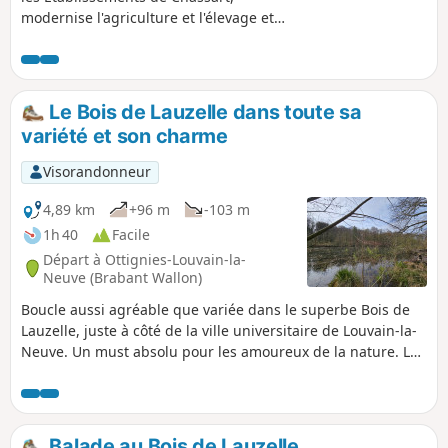
lors des deux traversées de la N93.
modernise l'agriculture et l'élevage et
crée une sucrerie suite au
développement de la culture de la
betterave dans la région. S'ensuit la
création d'un distillerie et la production
Le Bois de Lauzelle dans toute sa
du célèbre genièvre Chassart Vieille
variété et son charme
Cuvée. En 1906, le patronyme fut anobli
en Dumont de Chassart.
Visorandonneur
4,89 km
+96 m
-103 m
1h 40
Facile
Départ à Ottignies-Louvain-la-
Neuve (Brabant Wallon)
Boucle aussi agréable que variée dans le superbe Bois de
Lauzelle, juste à côté de la ville universitaire de Louvain-la-
Neuve. Un must absolu pour les amoureux de la nature. La
partie "humide" le long du Blanc-Ry est particulièrement
charmante grâce aux aménagements très réussis.
Balade au Bois de Lauzelle