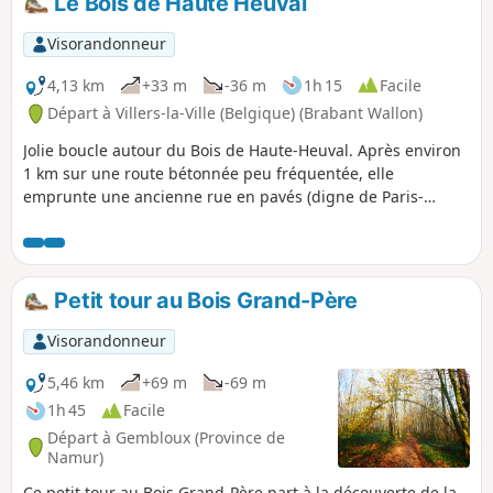
Le Bois de Haute Heuval
Visorandonneur
4,13 km
+33 m
-36 m
1h 15
Facile
Départ à Villers-la-Ville (Belgique) (Brabant Wallon)
Jolie boucle autour du Bois de Haute-Heuval. Après environ
1 km sur une route bétonnée peu fréquentée, elle
emprunte une ancienne rue en pavés (digne de Paris-
Roubaix !) avant de rejoindre des chemins forestiers. Ce
n'est peut-être pas la plus belle des (nombreuses)
promenades possibles dans les environs, mais elle n'en est
pas moins agréable, et ce, en toute saison.
Petit tour au Bois Grand-Père
Visorandonneur
5,46 km
+69 m
-69 m
1h 45
Facile
Départ à Gembloux (Province de
Namur)
Ce petit tour au Bois Grand-Père part à la découverte de la