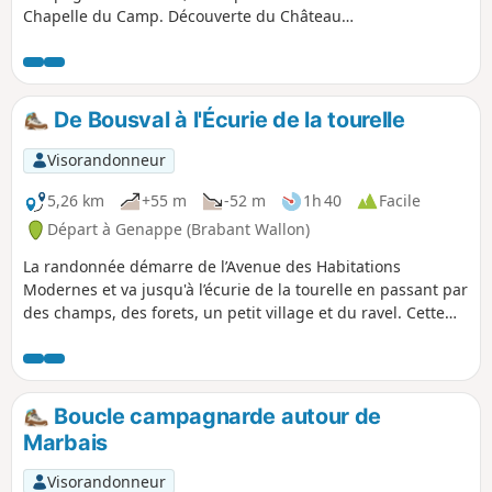
Chapelle du Camp. Découverte du Château
de Cognée, du Ruisseau La Pêcherée et ses
étangs.
De Bousval à l'Écurie de la tourelle
Visorandonneur
5,26 km
+55 m
-52 m
1h 40
Facile
Départ à Genappe (Brabant Wallon)
La randonnée démarre de l’Avenue des Habitations
Modernes et va jusqu'à l’écurie de la tourelle en passant par
des champs, des forets, un petit village et du ravel. Cette
rando vous fera découvrir des recoins paisibles et jolis pour
débutants.
Boucle campagnarde autour de
Marbais
Visorandonneur