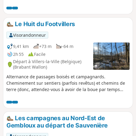
Châtelet avant de grimper vers le plateau des 4
Chênes.Sans autre prétention que de se dégourdir les
jambes, ce parcours ne présente aucune difficulté
particulière tout en proposant une sortie au grand air, en
Le Huit du Footvillers
solitaire, en famille ou entre amis.
Visorandonneur
9,41 km
+73 m
-64 m
2h 55
Facile
Départ à Villers-la-Ville (Belgique)
(Brabant Wallon)
Alternance de passages boisés et campagnards.
Cheminement sur sentiers (parfois revêtus) et chemins de
terre (donc, attendez-vous à avoir de la boue par temps
humide). Un passage difficile, lorsque vous quittez la rivière
Ry d'Hez et que vous devez monter perpendiculairement à
celle-ci : la pente est très forte et difficile surtout si le sol est
humide. Seulement trois brefs passages sur route
Les campagnes au Nord-Est de
asphaltée dont un seul est sur une route fréquentée.
Gembloux au départ de Sauvenière