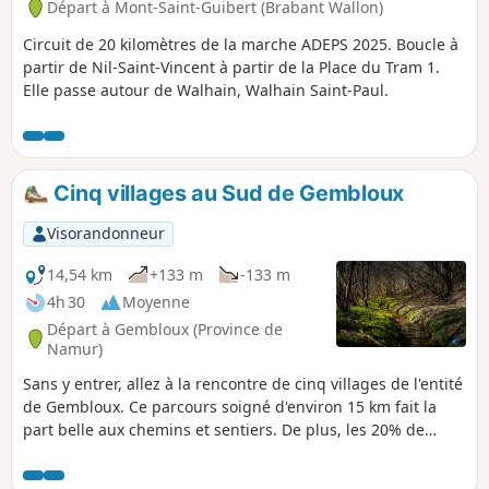
Départ à Mont-Saint-Guibert (Brabant Wallon)
Circuit de 20 kilomètres de la marche ADEPS 2025. Boucle à
partir de Nil-Saint-Vincent à partir de la Place du Tram 1.
Elle passe autour de Walhain, Walhain Saint-Paul.
Cinq villages au Sud de Gembloux
Visorandonneur
14,54 km
+133 m
-133 m
4h 30
Moyenne
Départ à Gembloux (Province de
Namur)
Sans y entrer, allez à la rencontre de cinq villages de l'entité
de Gembloux. Ce parcours soigné d'environ 15 km fait la
part belle aux chemins et sentiers. De plus, les 20% de
routes sont bordés d'accotements souvent plats et
praticables. Au printemps, les sous-bois foisonnent de