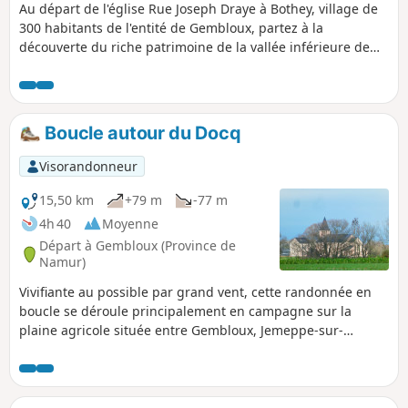
Au départ de l'église Rue Joseph Draye à Bothey, village de
300 habitants de l'entité de Gembloux, partez à la
découverte du riche patrimoine de la vallée inférieure de
l'Orneau. Paysages, églises, chapelles, châteaux vous
raviront tout au long d'un parcours vallonné. Alternance de
passages boisés et campagnards. Le long des routes
accotements herbeux généralement plats et entretenus. De
Boucle autour du Docq
nombreux aménagements vous donneront le temps de vous
poser tout au long de la randonnée.
Visorandonneur
15,50 km
+79 m
-77 m
4h 40
Moyenne
Départ à Gembloux (Province de
Namur)
Vivifiante au possible par grand vent, cette randonnée en
boucle se déroule principalement en campagne sur la
plaine agricole située entre Gembloux, Jemeppe-sur-
Sambre, Chastre et Sombreffe tout en contournant le
carrefour du Docq (N29 x N93).De notre avis, elle est plus
intéressante côté Nord que côté Sud.On y découvre
quelques beaux arbres isolés, quelques magnifiques