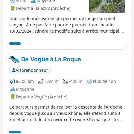
3h 40
Moyenne
Départ à Balazuc (Ardèche)
Une randonnée variée qui permet de longer un petit
canyon. A ne pas faire par une journée trop chaude.
13/02/2024 : Itinéraire modifié suite à arrêté municipal.
Voir les informations pratiques.
De Vogüe à La Roque
Visorandonneur
82,06 km
+324 m
-426 m
Plus de 12h
Moyenne
Départ à Vogüé (Ardèche)
Ce parcours permet de réaliser la descente de l'Ardèche
depuis Voguë jusqu'au Vieux Rhône, elle s'étend sur 80
km et permet de découvrir cette rivière.Remarque : les
dénivelés mentionnés ici sont faux, cela est dû aux
relevés faits dans les gorges. Le vrai dénivelé étant de