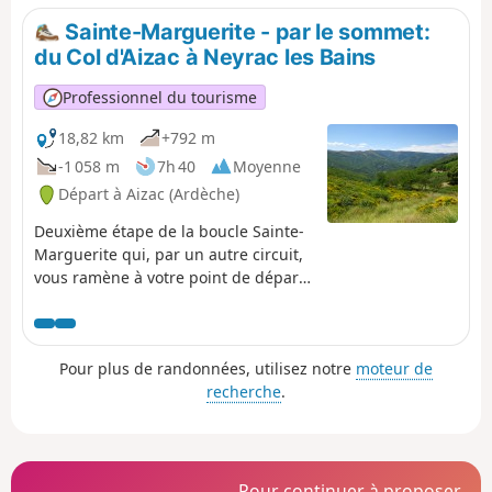
en amont d'Antraigues-sur-Volane.
Sainte-Marguerite - par le sommet:
Puis des passages tout en crêtes
du Col d'Aizac à Neyrac les Bains
invitant à la contemplation au cœur
de cette nature sauvage.
Professionnel du tourisme
18,82 km
+792 m
-1 058 m
7h 40
Moyenne
Départ à Aizac (Ardèche)
Deuxième étape de la boucle Sainte-
Marguerite qui, par un autre circuit,
vous ramène à votre point de départ
de la veille: Neyrac les Bains.
Première partie aérienne avec le
passage au sommet de ce point
Pour plus de randonnées, utilisez notre
moteur de
culminant des 2 jours qui vous offre
recherche
.
des vues imprenables sur la Basse
Ardèche, le Tanargue, le Plateau
Ardéchois et les vallées
environnantes. Deuxième partie plus
patrimoine bâti et/ou historique avec
Pour continuer à proposer