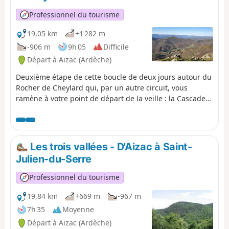
Professionnel du tourisme
19,05 km
+1 282 m
-906 m
9h 05
Difficile
Départ à Aizac (Ardèche)
Deuxième étape de cette boucle de deux jours autour du
Rocher de Cheylard qui, par un autre circuit, vous
ramène à votre point de départ de la veille : la Cascade
du Ray-Pic.Après un passage au sommet du massif du
Rouyon, plongez vers la Besorgues pour remonter sur
l'autre versant vers le plateau ardéchois : ici, les genêts
laissent la place aux myrtilles sauvages.
Les trois vallées - D'Aizac à Saint-
Julien-du-Serre
Professionnel du tourisme
19,84 km
+669 m
-967 m
7h 35
Moyenne
Départ à Aizac (Ardèche)