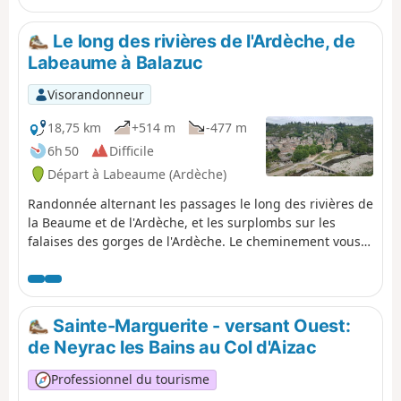
140 m négatifs.
Le long des rivières de l'Ardèche, de
Labeaume à Balazuc
Visorandonneur
18,75 km
+514 m
-477 m
6h 50
Difficile
Départ à Labeaume (Ardèche)
Randonnée alternant les passages le long des rivières de
la Beaume et de l'Ardèche, et les surplombs sur les
falaises des gorges de l'Ardèche. Le cheminement vous
fera traverser les villages de caractère de Labeaume, du
Vieil-Audon et de Balazuc, ainsi que les bourgades de
Ruoms, Pradons et Chauzon.
Sainte-Marguerite - versant Ouest:
de Neyrac les Bains au Col d'Aizac
Professionnel du tourisme