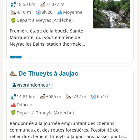
18,50 km
+1 077 m
-816 m
8h 20
Moyenne
Départ à Meyras (Ardèche)
Première étape de la boucle Sainte
Marguerite, qui vous emmène de
Neyrac les Bains, station thermale
sur les bords de l'Ardèche, à Aizac,
petit village des Cévennes
Ardéchoises, à deux pas
d'Antraigues-sur-Volane. Des chênes
De Thueyts à Jaujac
verts de basse altitude, vous
pénétrez au cœur des
Visorandonneur
châtaigneraies ! Des rives de
l'Ardèche, vous rejoignez trois de ses
14,81 km
+686 m
-742 m
6h 10
affluents: la Fontolière, la Bourges et
Difficile
enfin la Besorgues, coulant en fond
Départ à Thueyts (Ardèche)
de vallée et au pied de villages
pittoresques. Randonnée très
Randonnée à la journée empruntant des chemins
ensoleillée.
communaux et des routes forestières. Possibilité de
relier directement Thueyts à Jaujac sans passer par La