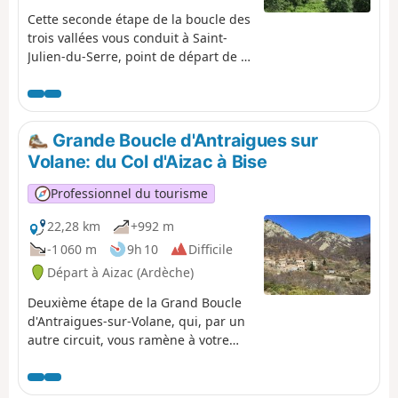
Cette seconde étape de la boucle des
trois vallées vous conduit à Saint-
Julien-du-Serre, point de départ de la
veille, par un itinéraire différent.
Tout en crête sur la première partie,
vous allez plonger de nouveau vers
la fraîcheur des trois vallées.
Grande Boucle d'Antraigues sur
Traversée du magnifique hameau de
Volane: du Col d'Aizac à Bise
Thieurre, perché sur son éperon
rocheux offrant une vue
Professionnel du tourisme
époustouflante sur la basse Ardèche,
la vallée de la Volane et celle de la
22,28 km
+992 m
Besorgues.
-1 060 m
9h 10
Difficile
Départ à Aizac (Ardèche)
Deuxième étape de la Grand Boucle
d'Antraigues-sur-Volane, qui, par un
autre circuit, vous ramène à votre
point de départ de la veille : Bise.
Vous découvrirez notamment le côté
plus minéral de la Vallée de la Volane