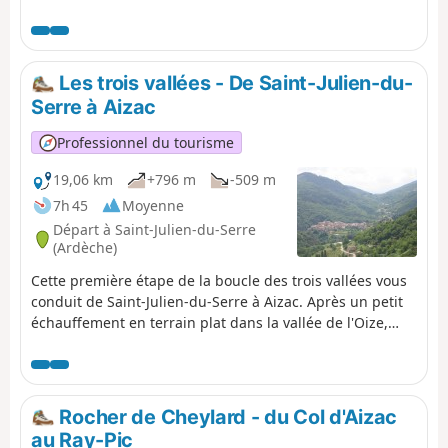
Souche. Prévoir un véhicule à Jaujac pour le retour
Les trois vallées - De Saint-Julien-du-
Serre à Aizac
Professionnel du tourisme
19,06 km
+796 m
-509 m
7h 45
Moyenne
Départ à Saint-Julien-du-Serre
(Ardèche)
Cette première étape de la boucle des trois vallées vous
conduit de Saint-Julien-du-Serre à Aizac. Après un petit
échauffement en terrain plat dans la vallée de l'Oize,
découverte du pays de la châtaigne, en Cévennes
Ardéchoises ! Traversée de hameaux nichés au détour
des chemins et de villages pittoresques : Saint-Andéol-
de-Vals, Genestelle, Antraigues-sur-Volane, Aizac. Tantôt
Rocher de Cheylard - du Col d'Aizac
en fond de vallée, tantôt en crête ... souvent à l'ombre.
au Ray-Pic