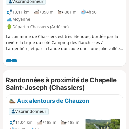
Visorandonneur
13,11 km
+390 m
-381 m
4h 50
Moyenne
Départ à Chassiers (Ardèche)
La commune de Chassiers est très étendue, bordée par la
rivière la Ligne du côté Camping des Ranchisses /
Largentière, et par la Lande qui coule dans une jolie vallée
avant de se jeter dans la Ligne à Uzer, la Ligne se mêlant à
l'Ardèche au niveau de Ruoms. Entre les rivières, un
paysage de terrasses (faysses) cultivées, une multitude de
hameaux et des vues panoramiques sur les Cévennes et sur
Randonnées à proximité de Chapelle
le Ventoux, le Vercors et les Alpes. Chassiers est un village
labellisé "Village de caractères" avec ces petites rues, sa
Saint-Joseph (Chassiers)
place où l'on peut se désaltérer, ses chapelles et son église
fortifiée. À mi-parcours une halte rafraichissante et
Aux alentours de Chauzon
ombragée est proposée en bordure de rivière.
Visorandonneur
11,04 km
+188 m
-188 m