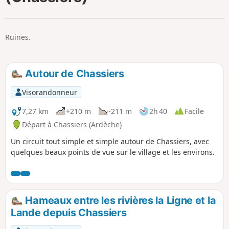
p
Ruines.
Autour de Chassiers
Visorandonneur
7,27 km
+210 m
-211 m
2h 40
Facile
Départ à Chassiers (Ardèche)
Un circuit tout simple et simple autour de Chassiers, avec
quelques beaux points de vue sur le village et les environs.
Hameaux entre les rivières la Ligne et la
Lande depuis Chassiers