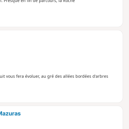
on. Presque en fin de parcours, la Roche
.
cuit vous fera évoluer, au gré des allées bordées d'arbres
 Mazuras