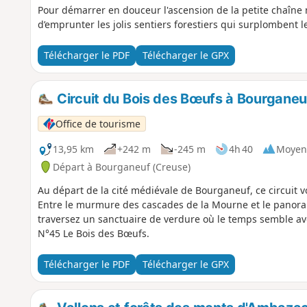
Pour démarrer en douceur l'ascension de la petite chaîn
d’emprunter les jolis sentiers forestiers qui surplombent
Télécharger le PDF
Télécharger le GPX
Circuit du Bois des Bœufs à Bourganeu
Office de tourisme
13,95 km
+242 m
-245 m
4h 40
Moyen
Départ à Bourganeuf (Creuse)
Au départ de la cité médiévale de Bourganeuf, ce circuit
Entre le murmure des cascades de la Mourne et le panor
traversez un sanctuaire de verdure où le temps semble avo
N°45 Le Bois des Bœufs.
Télécharger le PDF
Télécharger le GPX