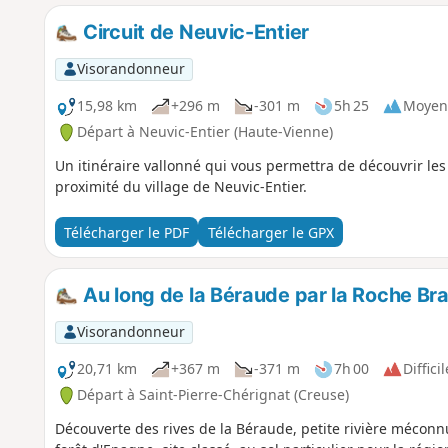
Circuit de Neuvic-Entier
Visorandonneur
15,98 km
+296 m
-301 m
5h 25
Moyen
Départ à Neuvic-Entier (Haute-Vienne)
Un itinéraire vallonné qui vous permettra de découvrir l
proximité du village de Neuvic-Entier.
Télécharger le PDF
Télécharger le GPX
Au long de la Béraude par la Roche Br
Visorandonneur
20,71 km
+367 m
-371 m
7h 00
Difficil
Départ à Saint-Pierre-Chérignat (Creuse)
Découverte des rives de la Béraude, petite rivière méconnu