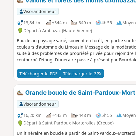
Vallons et forêts des monts d'Ambazac
Visorandonneur
13,84 km
+344 m
-349 m
4h 55
Moyen
Départ à Ambazac (Haute-Vienne)
Boucle au paysage varié, souvent en forêt, en partie sur l
couleurs d'automne du Limousin Message de la modération : randonnée modifiée le 11/05/2023
suite à des problèmes de propriété privée pour rejoindre 
contourné l'étang, l'itinéraire passe à présent par Bourdal
Télécharger le PDF
Télécharger le GPX
Grande boucle de Saint-Pardoux-Morte
Visorandonneur
16,20 km
+443 m
-448 m
5h 55
Moyen
Départ à Saint-Pardoux-Morterolles (Creuse)
Un itinéraire en boucle à partir de Saint-Pardoux-Morterol