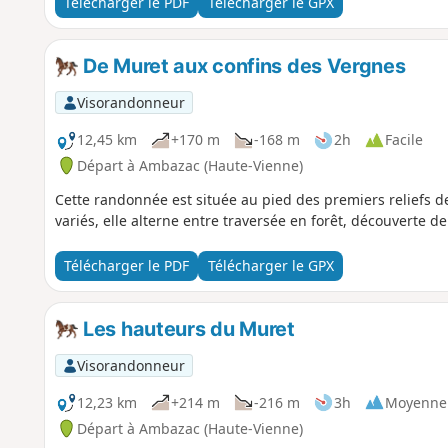
Télécharger le PDF
Télécharger le GPX
De Muret aux confins des Vergnes
Visorandonneur
12,45 km
+170 m
-168 m
2h
Facile
Départ à Ambazac (Haute-Vienne)
Cette randonnée est située au pied des premiers reliefs 
variés, elle alterne entre traversée en forêt, découverte de
Télécharger le PDF
Télécharger le GPX
Les hauteurs du Muret
Visorandonneur
12,23 km
+214 m
-216 m
3h
Moyenne
Départ à Ambazac (Haute-Vienne)