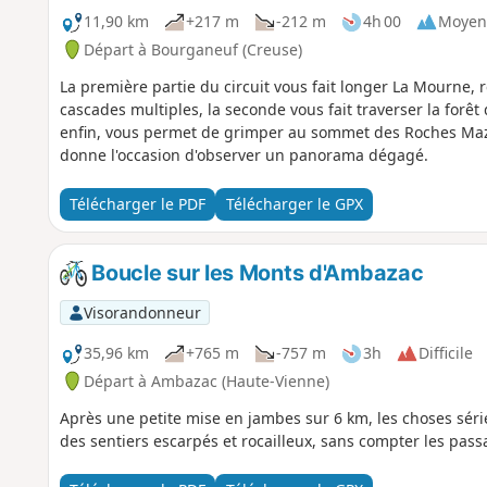
11,90 km
+217 m
-212 m
4h 00
Moyen
Départ à Bourganeuf (Creuse)
La première partie du circuit vous fait longer La Mourne, 
cascades multiples, la seconde vous fait traverser la forêt
enfin, vous permet de grimper au sommet des Roches Mazu
donne l'occasion d'observer un panorama dégagé.
Télécharger le PDF
Télécharger le GPX
Boucle sur les Monts d'Ambazac
Visorandonneur
35,96 km
+765 m
-757 m
3h
Difficile
Départ à Ambazac (Haute-Vienne)
Après une petite mise en jambes sur 6 km, les choses sé
des sentiers escarpés et rocailleux, sans compter les pas