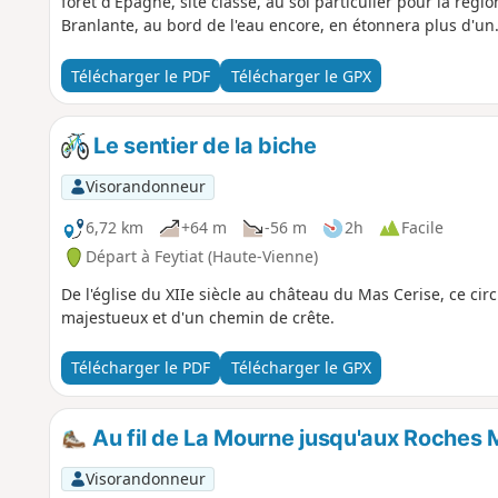
forêt d'Epagne, site classé, au sol particulier pour la régi
Branlante, au bord de l'eau encore, en étonnera plus d'un
Télécharger le PDF
Télécharger le GPX
Le sentier de la biche
Visorandonneur
6,72 km
+64 m
-56 m
2h
Facile
Départ à Feytiat (Haute-Vienne)
De l'église du XIIe siècle au château du Mas Cerise, ce cir
majestueux et d'un chemin de crête.
Télécharger le PDF
Télécharger le GPX
Au fil de La Mourne jusqu'aux Roches
Visorandonneur