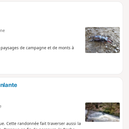
o
a
i
m
p
ne
es paysages de campagne et de monts à
anlante
e
e. Cette randonnée fait traverser aussi la