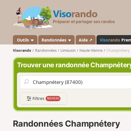
V
i
s
o
r
a
Outils
Randonnées
Aide ↗
Viso
rando
Pre
n
Visorando
Randonnées
Limousin
Haute-Vienne
Champnétery
d
o
Trouver une randonnée Champnéter
Filtres
NOUVEAU
Randonnées Champnétery