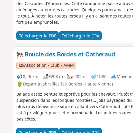
des Cascades d'Augerolles. Cette randonnée passe à travers
aménagés autour des cascades. Quelques panoramas, des
le tout. À noter, les routes lorsqu'il y en a, sont des route
fort peu empruntées.
Télécharger le PDF
Télécharger le GPX
Boucle des Bordes et Catheraud
Association / Club / AMM
8,46 km
+208 m
-202 m
1h30
Moyenn
Départ à Jabreilles-les-Bordes (Haute-Vienne)
Balade assez pentue et sportive pour les chevaux. Plutôt tra
suspension dans les longues montées... Jolis paysages du cô
plus gros dénivelé se situe en allant vers Catheraud côté P
est à privilégier pour cette promenade. Les petites route
bas côtés.
Télécharger le PDF
Télécharger le GPX