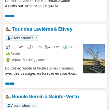
l’ancienne voie ferrée qui reliait Avallon
à Nuits-sur-Armançon jusqu’à la
deuxième guerre mondiale. Une
randonnée pour tous, sans difficulté,
avec des paysages variés entre champs
et sous-bois.
Tour des Lavières à Étivey
Visorandonneur
5,03 km
+30 m
-31 m
1h 30
Facile
Départ à Étivey (Yonne)
Boucle agréable et facile sur les chemins,
avec des passages en forêt et en sous-bois.
Boucle Serein à Sainte-Vertu
Visorandonneur