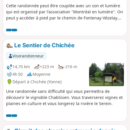
Cette randonnée peut être couplée avec un son et lumière
qui est organisé par l'association "Montréal en lumière". On
peut y accéder à pied par le chemin de Fontenay-Vézelay.
En voiture emprunter la N6 et la D957. Par l'autoroute A6,
prendre sortie Avallon. Montréal est à 7km de la sortie.
Le Sentier de Chichée
Visorandonneur
14,70 km
+223 m
-216 m
4h 50
Moyenne
Départ à Chichée (Yonne)
Une randonnée sans difficulté qui vous permettra de
découvrir le vignoble Chablisien. Vous traverserez vignes et
plaines en culture et vous longerez la rivière le Serein.