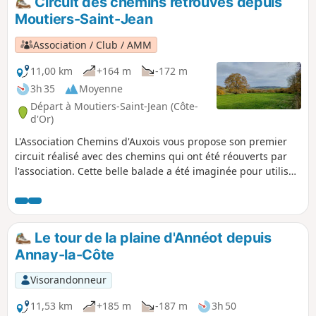
Circuit des chemins retrouvés depuis
Moutiers-Saint-Jean
Association / Club / AMM
11,00 km
+164 m
-172 m
3h 35
Moyenne
Départ à Moutiers-Saint-Jean (Côte-
d'Or)
L'Association Chemins d'Auxois vous propose son premier
circuit réalisé avec des chemins qui ont été réouverts par
l'association. Cette belle balade a été imaginée pour utiliser
le maximum de sentiers, chemins de terre et chemins
blancs qui vous permettront de vous promener loin des
voitures. Venez découvrir des sentiers encore jamais
arpentés ! Nos circuits sont inédits et ne tiennent pas
Le tour de la plaine d'Annéot depuis
compte des balisages existants. Ils sont praticables
Annay-la-Côte
également à VTT et à cheval.
Visorandonneur
11,53 km
+185 m
-187 m
3h 50