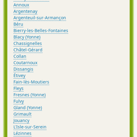
Annoux
Argentenay
Argenteuil-sur-Armançon
Béru
Bierry-les-Belles-Fontaines
Blacy (Yonne)
Chassignelles
Châtel-Gérard
Collan
Coutarnoux
Dissangis
Étivey
Fain-lès-Moutiers
Fleys
Fresnes (Yonne)
Fulvy
Gland (Yonne)
Grimault
Jouancy
L'Isle-sur-Serein
Lézinnes