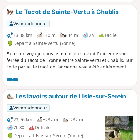
Le Tacot de Sainte-Vertu à Chablis
Visorandonneur
13,48 km
+10 m
-44 m
2h
Facile
Départ à Sainte-Vertu (Yonne)
Faites un voyage dans le temps en suivant l'ancienne voie
ferrée du Tacot de l'Yonne entre Sainte-Vertu et Chablis. Sur
cette partie, le tracé de l'ancienne voie a été entièrement
conservé et est praticable en vélo, à cheval, à pied, etc... et
bien sûr, pratiquement sans dénivelé. Vous passerez devant
les anciennes gares très bien conservées.
Les lavoirs autour de L'Isle-sur-Serein
Visorandonneur
23,76 km
+237 m
-232 m
7h 30
Difficile
Départ à L'Isle-sur-Serein (Yonne)