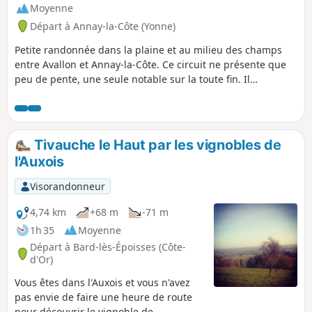
Moyenne
Départ à Annay-la-Côte (Yonne)
Petite randonnée dans la plaine et au milieu des champs
entre Avallon et Annay-la-Côte. Ce circuit ne présente que
peu de pente, une seule notable sur la toute fin. Il
emprunte principalement les chemins traversant les
champs et emprunte une ancienne voie romaine où les
véhicules ne circulent plus. Le point de départ offre un
magnifique point de vue sur toute la plaine avec en fond la
Tivauche le Haut par les vignobles de
petite ville d'Avallon.
l'Auxois
Visorandonneur
4,74 km
+68 m
-71 m
1h 35
Moyenne
Départ à Bard-lès-Époisses (Côte-
d'Or)
Vous êtes dans l'Auxois et vous n'avez
pas envie de faire une heure de route
pour découvrir le vignoble de