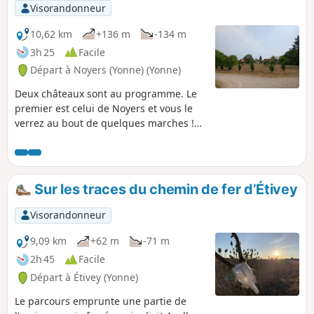
Visorandonneur
10,62 km
+136 m
-134 m
3h 25
Facile
Départ à Noyers (Yonne) (Yonne)
Deux châteaux sont au programme. Le
premier est celui de Noyers et vous le
verrez au bout de quelques marches !
Le second est celui de Jouancy avec une
superbe toiture. Profitez pour faire un
tour dans cette cité médiévale ayant
servi comme décors dans un très
Sur les traces du chemin de fer d’Étivey
célèbre film de Walt Disney !
Visorandonneur
9,09 km
+62 m
-71 m
2h 45
Facile
Départ à Étivey (Yonne)
Le parcours emprunte une partie de