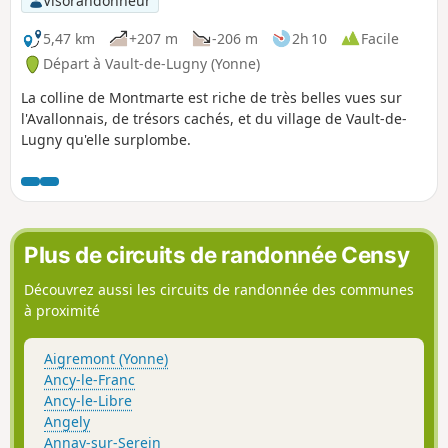
Visorandonneur
5,47 km
+207 m
-206 m
2h 10
Facile
Départ à Vault-de-Lugny (Yonne)
La colline de Montmarte est riche de très belles vues sur
l'Avallonnais, de trésors cachés, et du village de Vault-de-
Lugny qu'elle surplombe.
Plus de circuits de randonnée Censy
Découvrez aussi les circuits de randonnée des communes
à proximité
Aigremont (Yonne)
Ancy-le-Franc
Ancy-le-Libre
Angely
Annay-sur-Serein