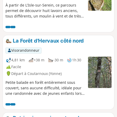
À partir de L'Isle-sur-Serein, ce parcours
permet de découvrir huit lavoirs anciens,
tous différents, un moulin à vent et de très
anciennes maisons dans les villages
traversés. Aucune difficultés sur ce circuit si
ce n'est sa longueur, néanmoins, vous avez
la possibilité de faire cette randonnée en
La Forêt d'Hervaux côté nord
deux fois au départ de L'Isle-sur-
Serein.Attention pas de balisage spécifique
Visorandonneur
pour ce parcours, excepté à de rares
endroits où cela est signalé.
4,81 km
+38 m
-30 m
1h 30
Facile
Départ à Coutarnoux (Yonne)
Petite balade en forêt entièrement sous
couvert, sans aucune difficulté, idéale pour
une randonnée avec de jeunes enfants lors
d'une journée ensoleillée. Vous pourrez
admirer toutes sortes d'essences d'arbres
assez majestueux. Attention pas de balisage
sur le parcours.