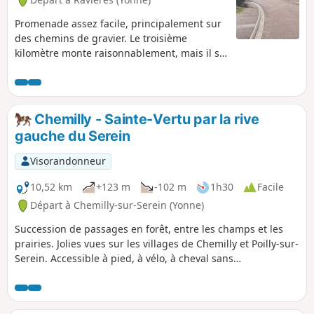
Promenade assez facile, principalement sur
des chemins de gravier. Le troisième
kilomètre monte raisonnablement, mais il se
trouve dans la forêt, à l'ombre. Sur le
plateau, le chemin ondule entre les champs.
Après la Chapelle Sainte-Anne, vous quittez
le plateau par une petite route goudronnée
Chemilly - Sainte-Vertu par la rive
assez raide pour rejoindre Ravières.
gauche du Serein
Visorandonneur
10,52 km
+123 m
-102 m
1h30
Facile
Départ à Chemilly-sur-Serein (Yonne)
Succession de passages en forêt, entre les champs et les
prairies. Jolies vues sur les villages de Chemilly et Poilly-sur-
Serein. Accessible à pied, à vélo, à cheval sans
difficulté.Chemins faciles à suivre car ce sont
essentiellement des chemins de tracteurs bien définis ou
de belles allées forestières en haut de la montée de