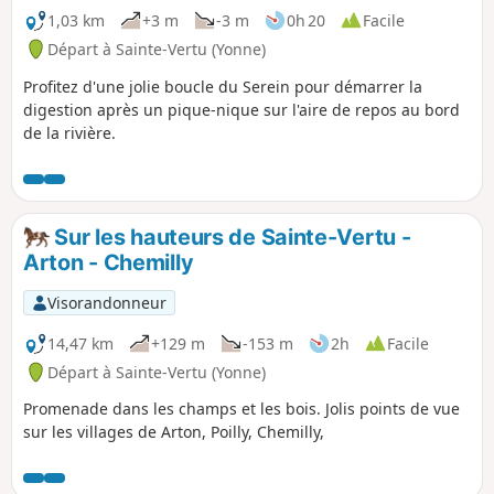
1,03 km
+3 m
-3 m
0h 20
Facile
Départ à Sainte-Vertu (Yonne)
Profitez d'une jolie boucle du Serein pour démarrer la
digestion après un pique-nique sur l'aire de repos au bord
de la rivière.
Sur les hauteurs de Sainte-Vertu -
Arton - Chemilly
Visorandonneur
14,47 km
+129 m
-153 m
2h
Facile
Départ à Sainte-Vertu (Yonne)
Promenade dans les champs et les bois. Jolis points de vue
sur les villages de Arton, Poilly, Chemilly,