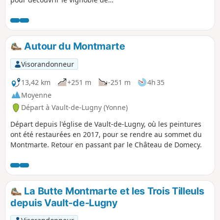
Bourgogne ? Le sentier qui s'offre à vous
ici permet de passer un bon petit
moment sportif et de détente en famille
à travers les vignobles de l'Auxois.
Autour du Montmarte
Visorandonneur
13,42 km
+251 m
-251 m
4h 35
Moyenne
Départ à Vault-de-Lugny (Yonne)
Départ depuis l'église de Vault-de-Lugny, où les peintures
ont été restaurées en 2017, pour se rendre au sommet du
Montmarte. Retour en passant par le Château de Domecy.
La Butte Montmarte et les Trois Tilleuls
depuis Vault-de-Lugny