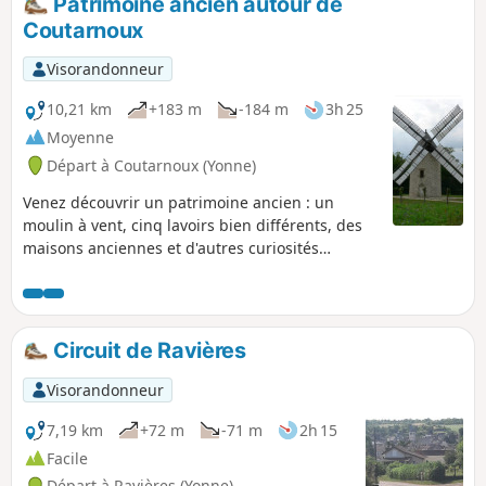
Patrimoine ancien autour de
Coutarnoux
Visorandonneur
10,21 km
+183 m
-184 m
3h 25
Moyenne
Départ à Coutarnoux (Yonne)
Venez découvrir un patrimoine ancien : un
moulin à vent, cinq lavoirs bien différents, des
maisons anciennes et d'autres curiosités
architecturales. Randonnée sans difficulté, si ce
n'est un passage difficile, par temps de pluie, à
1 km du départ. Attention : pas de balisage sur
ce parcours.
Circuit de Ravières
Visorandonneur
7,19 km
+72 m
-71 m
2h 15
Facile
Départ à Ravières (Yonne)