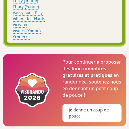
Thizy (Yonne)
Thory (Yonne)
Vassy-sous-Pisy
Villiers-les-Hauts
Vireaux
Viviers (Yonne)
Yrouerre
Pour continuer à proposer
des
fonctionnalités
gratuites et pratiques
en
randonnée, soutenez-nous
en donnant un petit coup
de pouce !
Je donne un coup de
pouce