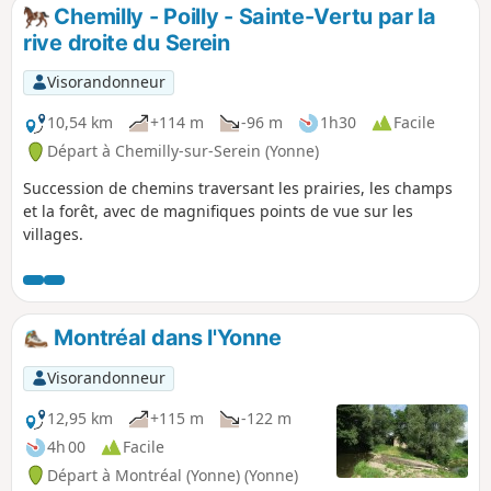
Chemilly et à la descente sur l'ancienne ligne de chemin de
Chemilly - Poilly - Sainte-Vertu par la
fer en arrivant sur la commune de Sainte-Vertu. Les routes
rive droite du Serein
empruntées sont très peu fréquentées.
Visorandonneur
10,54 km
+114 m
-96 m
1h30
Facile
Départ à Chemilly-sur-Serein (Yonne)
Succession de chemins traversant les prairies, les champs
et la forêt, avec de magnifiques points de vue sur les
villages.
Montréal dans l'Yonne
Visorandonneur
12,95 km
+115 m
-122 m
4h 00
Facile
Départ à Montréal (Yonne) (Yonne)