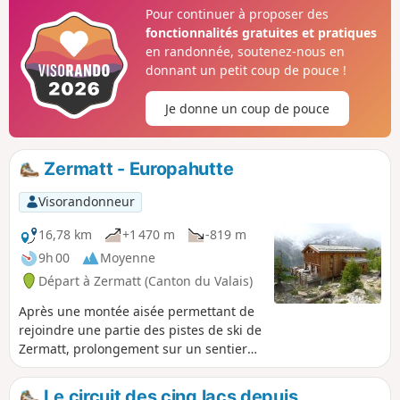
longs vallons, entrecoupée par des
Pour continuer à proposer des
ruptures de pentes très accentuées.
fonctionnalités gratuites et pratiques
L'arrivée par les hameaux de Fury et
en randonnée, soutenez-nous en
Blanchard est un véritable soulagement
donnant un petit coup de pouce !
après 10 jours de randonnée.
Je donne un coup de pouce
Zermatt - Europahutte
Visorandonneur
16,78 km
+1 470 m
-819 m
9h 00
Moyenne
Départ à Zermatt (Canton du Valais)
Après une montée aisée permettant de
rejoindre une partie des pistes de ski de
Zermatt, prolongement sur un sentier
en balcon ascendant-descendant
desservant la célèbre cabane
Le circuit des cinq lacs depuis