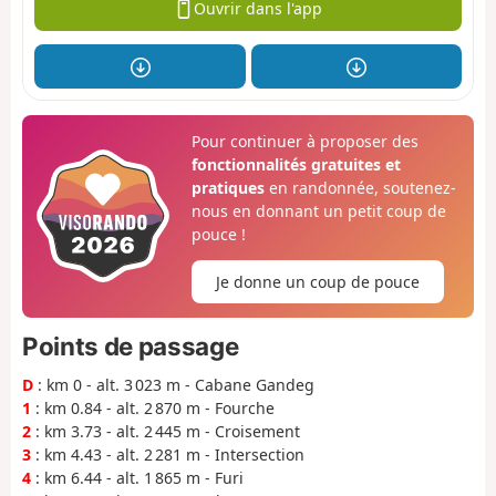
Ouvrir dans l'app
Pour continuer à proposer des
fonctionnalités gratuites et
pratiques
en randonnée, soutenez-
nous en donnant un petit coup de
pouce !
Je donne un coup de pouce
Points de passage
D
: km 0 - alt. 3 023 m - Cabane Gandeg
1
: km 0.84 - alt. 2 870 m - Fourche
2
: km 3.73 - alt. 2 445 m - Croisement
3
: km 4.43 - alt. 2 281 m - Intersection
4
: km 6.44 - alt. 1 865 m - Furi