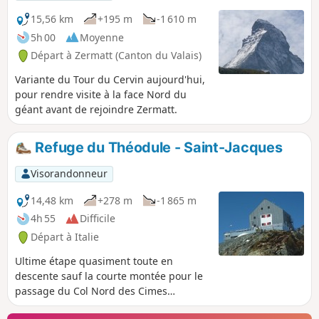
15,56 km
+195 m
-1 610 m
5h 00
Moyenne
Départ à Zermatt (Canton du Valais)
Variante du Tour du Cervin aujourd'hui,
pour rendre visite à la face Nord du
géant avant de rejoindre Zermatt.
Refuge du Théodule - Saint-Jacques
Visorandonneur
14,48 km
+278 m
-1 865 m
4h 55
Difficile
Départ à Italie
Ultime étape quasiment toute en
descente sauf la courte montée pour le
passage du Col Nord des Cimes
Blanches. Descente réalisée sur de