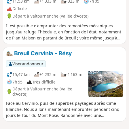
11,53 km
+1 333 m
-323 m
7h 05
Difficile
Départ à Valtournenche (Vallée d'Aoste)
Il est possible d'emprunter des remontées mécaniques
jusqu'au refuge Théodule, en fonction de l'état, notamment
de Plan Maison en partant de Breuil ; voire même jusqu'à
Fornet, pour se rapprocher encore davantage
Breuil Cervinia - Résy
Visorandonneur
15,47 km
+1 232 m
-1 163 m
7h 55
Très difficile
Départ à Valtournenche (Vallée
d'Aoste)
Face au Cervinio, puis de superbes paysages après Cime
Blanche. Nous allons maintenant emprunter pendant cinq
jours le Tour du Mont Rose. Randonnée avec une
description succincte, à suivre avec l'application Visorando.