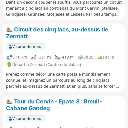
Dans un décor à couper le souffle, vous parcourez un circuit
menant à cinq lacs en contrebas du Mont Cervin (Stellisee,
Grindjisee, Grünsee, Mosjesee et Leisee). Par beau temps
en période estivale, vous pourrez vous baigner dans les lacs
de Grünsee et Leisee.
Circuit des cinq lacs, au-dessus de
Zermatt
Visorandonneur
9,10 km
+351 m
-419 m
3h 35
Facile
Départ à Zermatt (Canton du Valais)
Prenez comme décor une carte postale mondialement
connue, et imaginez un parcours au long de cinq lacs
perchés au-dessus de Zermatt. Et en plus, sans se forcer,
car on y monte en funiculaire, et on en descend en train. La
seule douloureuse, c'est le coût des transports !
Tour du Cervin - Epate 8 : Breuil -
Cabane Gandeg
Visorandonneur