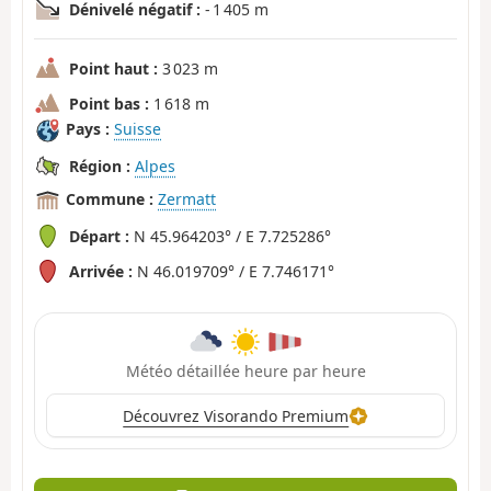
Dénivelé négatif :
- 1 405 m
Point haut :
3 023 m
Point bas :
1 618 m
Pays :
Suisse
Région :
Alpes
Commune :
Zermatt
Départ :
N 45.964203° / E 7.725286°
Arrivée :
N 46.019709° / E 7.746171°
Météo détaillée heure par heure
Découvrez Visorando Premium