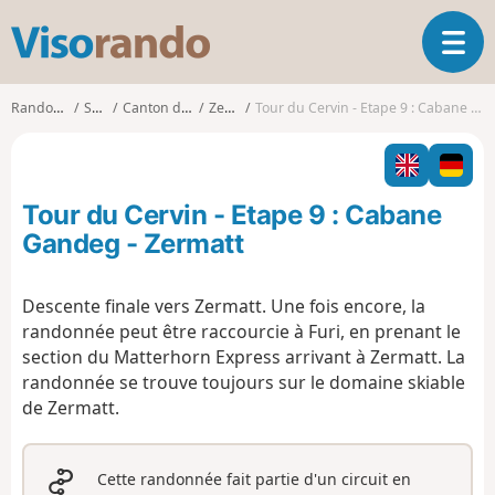
V
O
i
u
s
v
o
Randonnées
Suisse
Canton du Valais
Zermatt
Tour du Cervin - Etape 9 : Cabane Gandeg - Zermatt
r
r
i
a
r
n
l
d
Tour du Cervin - Etape 9 : Cabane
a
o
n
Gandeg - Zermatt
a
v
Descente finale vers Zermatt. Une fois encore, la
i
randonnée peut être raccourcie à Furi, en prenant le
g
a
section du Matterhorn Express arrivant à Zermatt. La
t
randonnée se trouve toujours sur le domaine skiable
i
de Zermatt.
o
n
Cette randonnée fait partie d'un circuit en