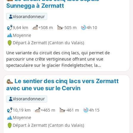
d'Europahutte. Attention : La passerelle
Sunnegga à Zermatt
himalayenne précédant Europahutte est
actuellement hors service. Il faut
Visorandonneur
descendre dans le vallon de Randa par
le 2ème sentier mentionné bleu sur la
9,64 km
+508 m
-505 m
4h 10
carte avant de remonter à la cabane
Moyenne
(compter environ 2h supplémentaires).
Départ à Zermatt (Canton du Valais)
Une variante du circuit des cinq lacs, qui permet de
parcourir une crête vertigineuse offrant une vue
spectaculaire sur le glacier Findelgletscher, la
Schwarzberghorn (3610m) et la Cima di Jazzi (3793m). Les
lacs sont tous différents et offrent systématiquement une
Le sentier des cinq lacs vers Zermatt
vue imprenable sur le Mont Cervin (Matterhorn).
avec une vue sur le Cervin
Visorandonneur
10,19 km
+465 m
-461 m
4h 15
Moyenne
Départ à Zermatt (Canton du Valais)