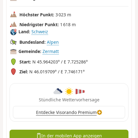
Höchster Punkt:
3 023 m
Niedrigster Punkt:
1 618 m
Land:
Schweiz
Bundesland:
Alpen
Gemeinde:
Zermatt
Start:
N 45.964203° / E 7.725286°
Ziel:
N 46.019709° / E 7.746171°
Stündliche Wettervorhersage
Entdecke Visorando Premium
In der mobilen App anzeigen