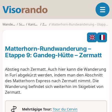
V
T
i
o
s
g
o
Wanderungen
Schweiz
Kanton Wallis
Zermatt
Matterhorn-Rundwanderung – Etappe 9: Gandeg-Hütte – Zermatt
g
r
l
a
e
n
n
d
Matterhorn-Rundwanderung –
a
o
v
Etappe 9: Gandeg-Hütte – Zermatt
i
g
Abstieg nach Zermatt. Auch hier kann die Wanderung
a
in Furi abgekürzt werden, indem man den Abschnitt
t
i
des Matterhorn Express nach Zermatt nimmt. Die
o
Wanderung befindet sich weiterhin im Skigebiet von
n
Zermatt.
Mehrtägige Tour:
Tour du Cervin