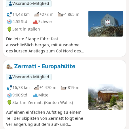
Visorando-Mitglied
14,48 km
+278 m
-1 865 m
4:55 Std.
Schwer
Start in Italien
Die letzte Etappe führt fast
ausschließlich bergab, mit Ausnahme
des kurzen Anstiegs zum Col Nord des
Cimes Blanches. Der Abstieg erfolgt
über lange Täler, unterbrochen von sehr
Zermatt - Europahütte
starken Gefälleabbrüchen. Die Ankunft
in den Weilern Fury und Blanchard ist
Visorando-Mitglied
nach 10 Tagen Wanderung eine echte
Erleichterung.
16,78 km
+1 470 m
-819 m
9:00 Std.
Mittel
Start in Zermatt (Kanton Wallis)
Auf einen einfachen Aufstieg zu einem
Teil der Skipisten von Zermatt folgt eine
Verlängerung auf dem auf- und