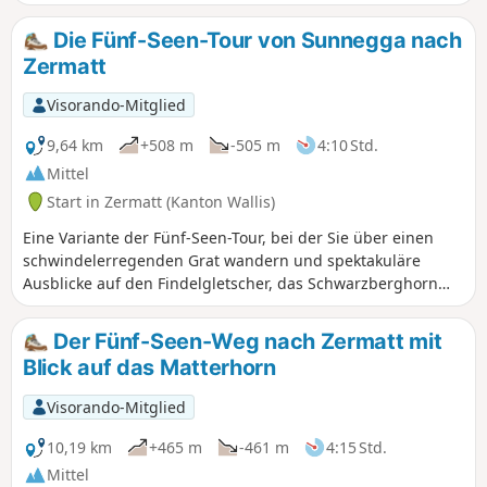
absteigenden Balkonweg zur bekannten
Europahütte. Achtung: Die Hängebrücke
Die Fünf-Seen-Tour von Sunnegga nach
vor der Europahütte ist derzeit außer
Zermatt
Betrieb. Man muss über den 2. blau
gekennzeichneten Weg auf der Karte
Visorando-Mitglied
ins Randa-Tal absteigen, bevor man zur
Hütte aufsteigen kann (etwa 2 Stunden
9,64 km
+508 m
-505 m
4:10 Std.
länger).
Mittel
Start in Zermatt (Kanton Wallis)
Eine Variante der Fünf-Seen-Tour, bei der Sie über einen
schwindelerregenden Grat wandern und spektakuläre
Ausblicke auf den Findelgletscher, das Schwarzberghorn
(3610 m) und die Cima di Jazzi (3793 m) genießen können.
Die Seen sind alle unterschiedlich und bieten durchweg
Der Fünf-Seen-Weg nach Zermatt mit
einen atemberaubenden Blick auf das Matterhorn.
Blick auf das Matterhorn
Visorando-Mitglied
10,19 km
+465 m
-461 m
4:15 Std.
Mittel