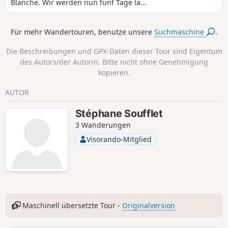
Blanche. Wir werden nun fünf Tage lang
die Tour du Mont Rose unternehmen.
Wanderung mit kurzer Beschreibung,
Für mehr Wandertouren, benutze unsere
Suchmaschine
.
zu verfolgen mit der App Visorando.
Die Beschreibungen und GPX-Daten dieser Tour sind Eigentum
des Autors/der Autorin. Bitte nicht ohne Genehmigung
kopieren.
AUTOR
Stéphane Soufflet
3 Wanderungen
Visorando-Mitglied
Maschinell übersetzte Tour -
Originalversion