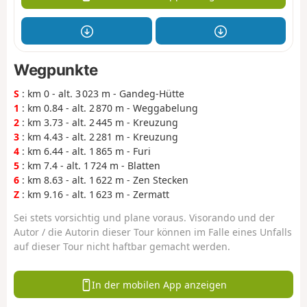
Wegpunkte
S
: km 0 - alt. 3 023 m - Gandeg-Hütte
1
: km 0.84 - alt. 2 870 m - Weggabelung
2
: km 3.73 - alt. 2 445 m - Kreuzung
3
: km 4.43 - alt. 2 281 m - Kreuzung
4
: km 6.44 - alt. 1 865 m - Furi
5
: km 7.4 - alt. 1 724 m - Blatten
6
: km 8.63 - alt. 1 622 m - Zen Stecken
Z
: km 9.16 - alt. 1 623 m - Zermatt
Sei stets vorsichtig und plane voraus. Visorando und der
Autor / die Autorin dieser Tour können im Falle eines Unfalls
auf dieser Tour nicht haftbar gemacht werden.
In der mobilen App anzeigen