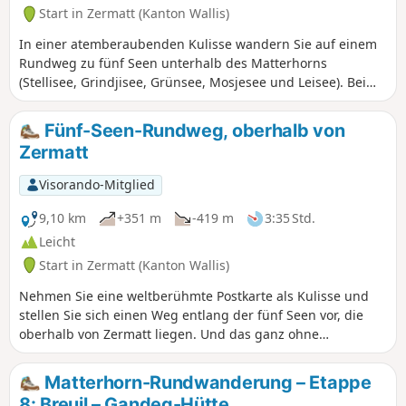
Start in Zermatt (Kanton Wallis)
In einer atemberaubenden Kulisse wandern Sie auf einem
Rundweg zu fünf Seen unterhalb des Matterhorns
(Stellisee, Grindjisee, Grünsee, Mosjesee und Leisee). Bei
schönem Wetter können Sie im Sommer in den Seen
Grünsee und Leisee baden.
Fünf-Seen-Rundweg, oberhalb von
Zermatt
Visorando-Mitglied
9,10 km
+351 m
-419 m
3:35 Std.
Leicht
Start in Zermatt (Kanton Wallis)
Nehmen Sie eine weltberühmte Postkarte als Kulisse und
stellen Sie sich einen Weg entlang der fünf Seen vor, die
oberhalb von Zermatt liegen. Und das ganz ohne
Anstrengung, denn man kann mit der Seilbahn hinauf und
mit dem Zug hinunter fahren. Das einzige, was hier wehtut,
Matterhorn-Rundwanderung – Etappe
sind die Transportkosten!
8: Breuil – Gandeg-Hütte