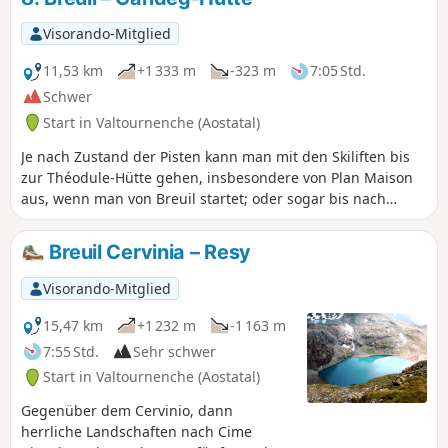
Visorando-Mitglied
11,53 km
+1 333 m
-323 m
7:05 Std.
Schwer
Start in Valtournenche (Aostatal)
Je nach Zustand der Pisten kann man mit den Skiliften bis
zur Théodule-Hütte gehen, insbesondere von Plan Maison
aus, wenn man von Breuil startet; oder sogar bis nach
Fornet, um noch näher heranzukommen
Breuil Cervinia – Resy
Visorando-Mitglied
15,47 km
+1 232 m
-1 163 m
7:55 Std.
Sehr schwer
Start in Valtournenche (Aostatal)
Gegenüber dem Cervinio, dann
herrliche Landschaften nach Cime