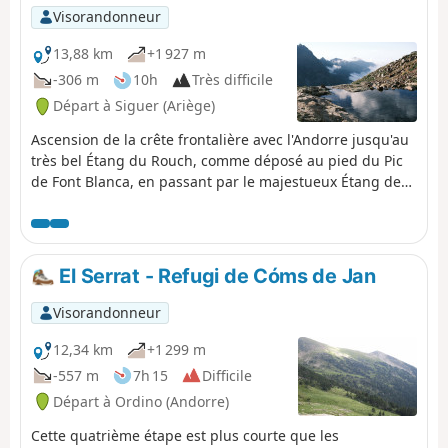
noter que le gîte de Mounicou est fermé en 2026 =>
Visorandonneur
hébergement à Marc : voir chapitre À voir.
13,88 km
+1 927 m
-306 m
10h
Très difficile
Départ à Siguer (Ariège)
Ascension de la crête frontalière avec l'Andorre jusqu'au
très bel Étang du Rouch, comme déposé au pied du Pic
de Font Blanca, en passant par le majestueux Étang de
Gnioure et sa jolie et longue vallée : - nombreuses
cascades pendant la montée assez raide et très
pierreuse jusqu'au pont de la Peyre ; - petit passage en
balcon très légèrement vertigineux pour accéder à
El Serrat - Refugi de Cóms de Jan
l'immense Étang de Gnioure ; - long sentier longeant
l'étang puis le ruisseau et s'enfonçant dans la vallée ; -
Visorandonneur
montée à flanc démarrant assez soft pour finir bien raide
jusqu'à l'Étang du Rouch.
12,34 km
+1 299 m
-557 m
7h 15
Difficile
Départ à Ordino (Andorre)
Cette quatrième étape est plus courte que les