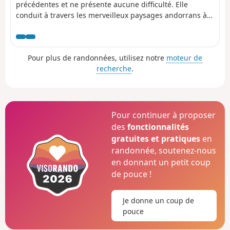
précédentes et ne présente aucune difficulté. Elle
conduit à travers les merveilleux paysages andorrans à
la Collada dels Meners puis, par la haute vallée de
Ransol, à la cabane de Jan, abri sûr mais assez
rudimentaire.
Pour plus de randonnées, utilisez notre
moteur de
recherche
.
Pour continuer à proposer
des
fonctionnalités
gratuites et pratiques
en
randonnée, soutenez-nous
en donnant un petit coup
de pouce !
Je donne un coup de
pouce