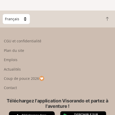
C
R
h
e
o
t
i
o
s
CGU et confidentialité
u
i
r
s
Plan du site
e
s
n
e
Emplois
h
z
Actualités
a
u
u
n
Coup de pouce 2026
t
p
a
Contact
y
s
Téléchargez l'application Visorando et partez à
l'aventure !
A
G