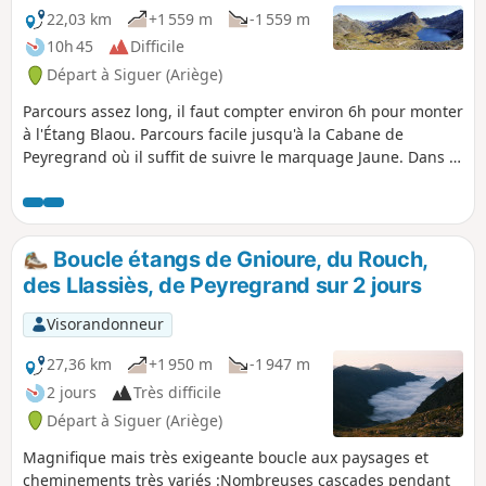
22,03 km
+1 559 m
-1 559 m
10h 45
Difficile
Départ à Siguer (Ariège)
Parcours assez long, il faut compter environ 6h pour monter
à l'Étang Blaou. Parcours facile jusqu'à la Cabane de
Peyregrand où il suffit de suivre le marquage Jaune. Dans la
plaine de la cabane, les marquages sont plus ou moins
effacés et on perd facilement le marquage. On le retrouve
ensuite au début de la montée finale où il est assez facile
de voir les cairns et les marquages Jaunes. Grand plaisir
Boucle étangs de Gnioure, du Rouch,
une fois à l'étang où il n'y a personne et le paysage est
des Llassiès, de Peyregrand sur 2 jours
magnifique.
Visorandonneur
27,36 km
+1 950 m
-1 947 m
2 jours
Très difficile
Départ à Siguer (Ariège)
Magnifique mais très exigeante boucle aux paysages et
cheminements très variés :Nombreuses cascades pendant