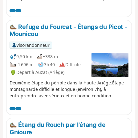
découvrir le très joli Étang de la Goueille. La difficulté est
principalement liée au dénivelé total négatif, et à la
traversée de quelques pierriers pénibles. Trace gpx plus
que nécessaire à cause du balisage en bien mauvais état
Refuge du Fourcat - Étangs du Picot -
(mi-juillet 2024).
Mounicou
Visorandonneur
9,50 km
+338 m
-1 696 m
3h 40
Difficile
Départ à Auzat (Ariège)
Deuxième étape du périple dans la Haute-Ariège.Étape
montagnarde difficile et longue (environ 7h), à
entreprendre avec sérieux et en bonne condition
physique.Le refuge à peine quitté, s’en suit une très
raide montée.Un premier col franchi (2) (cote 2574), des
rochers, des névés, une nouvelle montée et à un autre
col (3) à 2640 m.De cet endroit : passages délicats avec
Étang du Rouch par l'étang de
câbles et pas en acier fixés au rocher.Puis le reste de la
Gnioure
très éprouvante descente dans un magnifique paysage.À