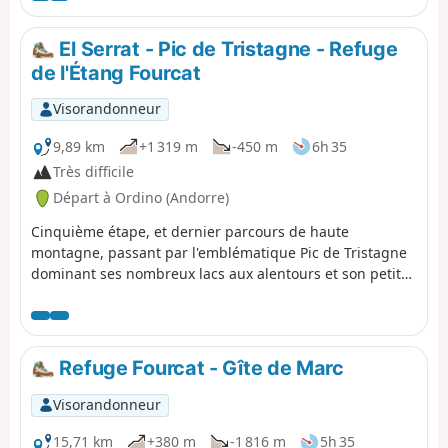
préconisée pour faciliter le début de cette étape.
El Serrat - Pic de Tristagne - Refuge
de l'Étang Fourcat
Visorandonneur
9,89 km
+1 319 m
-450 m
6h 35
Très difficile
Départ à Ordino (Andorre)
Cinquième étape, et dernier parcours de haute
montagne, passant par l'emblématique Pic de Tristagne
dominant ses nombreux lacs aux alentours et son petit
parcours de crête assez aérien, avant de revenir en
France par le magnifique site des Étangs Fourcat.
Refuge Fourcat - Gîte de Marc
Visorandonneur
15,71 km
+380 m
-1 816 m
5h 35