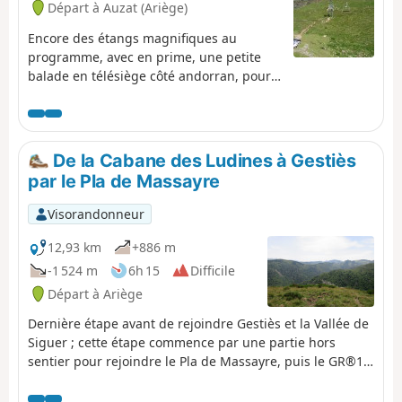
Départ à Auzat (Ariège)
Encore des étangs magnifiques au
programme, avec en prime, une petite
balade en télésiège côté andorran, pour
reposer les jambes avant la descente sur
L’Étang de Soulcem, très éprouvante dans
le dernier tronçon.
De la Cabane des Ludines à Gestiès
par le Pla de Massayre
Visorandonneur
12,93 km
+886 m
-1 524 m
6h 15
Difficile
Départ à Ariège
Dernière étape avant de rejoindre Gestiès et la Vallée de
Siguer ; cette étape commence par une partie hors
sentier pour rejoindre le Pla de Massayre, puis le GR®10,
bien balisé, en suivant un long mais facile itinéraire de
crêtes. Les vues sont splendides. L'utilisation du GPS est