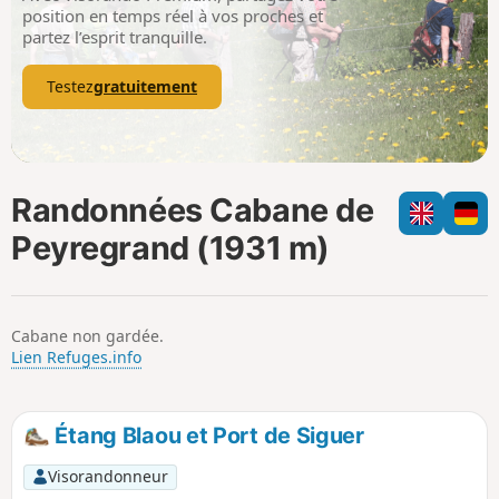
p
position en temps réel à vos proches et
partez l’esprit tranquille.
Testez
gratuitement
Randonnées Cabane de
Peyregrand (1931 m)
Cabane non gardée.
Lien Refuges.info
Étang Blaou et Port de Siguer
Visorandonneur