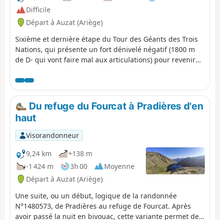
Difficile
Départ à Auzat (Ariège)
Sixième et dernière étape du Tour des Géants des Trois
Nations, qui présente un fort dénivelé négatif (1800 m
de D- qui vont faire mal aux articulations) pour revenir
au point de départ de ce périple. Cette étape passe par
la Cascade de Fourcat, le bel Étang d'Izourt et les forêts
de Goulier-Auzat et du Montcalm.
Du refuge du Fourcat à Pradières d'en
haut
Visorandonneur
9,24 km
+138 m
-1 424 m
3h 00
Moyenne
Départ à Auzat (Ariège)
Une suite, ou un début, logique de la randonnée
N°1480573, de Pradières au refuge de Fourcat. Après
avoir passé la nuit en bivouac, cette variante permet de