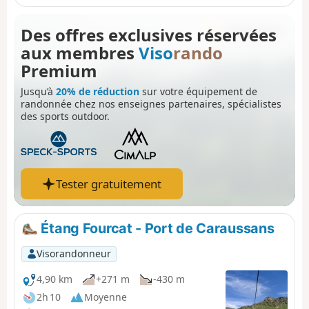
de balades (Étang de Mille Roques,
Plateau de la Unarde). L'utilisation du
Des offres exclusives réservées
GPS est préconisée pour faciliter le
aux membres
Viso
rando
suivi de cette étape ! À éviter en cas
de brouillard.
Premium
Jusqu’à
20% de réduction
sur votre équipement de
randonnée chez nos enseignes partenaires, spécialistes
des sports outdoor.
Tester gratuitement
Étang Fourcat - Port de Caraussans
Visorandonneur
4,90 km
+271 m
-430 m
2h 10
Moyenne