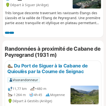
Départ à Siguer (Ariège)
Très longue descente traversant les ravissants Étangs des
Llassiès et la vallée de l'Étang de Peyregrand. Une première
partie assez tranquille et idyllique en plateau permettant
de visiter tous les Étangs des Llassiès. Puis une très belle
mais difficile descente dans la vallée (Jasse de Bélesta) par
une partie bien verticale avec cheminée herbeuse exposée,
suivie d'un long et plat cheminement jusqu'au paisible
Randonnées à proximité de Cabane de
Étang de Peyregrand et d'une descente plus engagée
jusqu'à la Jasse des Planes. En dernière partie, un sentier
Peyregrand (1931 m)
plat jusqu'au Pont de la Peyre, puis une descente bordée de
cascades, assez pénible car rocheux/pierreux.
Du Port de Siguer à la Cabane de
Quioulès par la Coume de Seignac
Visorandonneur
11,77 km
+480 m
-1 264 m
4h 45
Moyenne
Départ à Gestiès (Ariège)