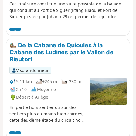
Cet itinéraire constitue une suite possible de la balade
qui conduit au Port de Siguer (Étang Blaou et Port de
Siguer postée par Johann 29) et permet de rejoindre
Siguer en trois étapes. Il se déroule pour partie hors
sentier, dans le site magnifique de la Coume de Seignac,
sous le Pic de Serrère. Les paysages sont majestueux et
d'une grande douceur car on traverse de larges
De la Cabane de Quioules à la
étendues de pentes herbeuses. L'utilisation du GPS est
Cabane des Ludines par le Vallon de
préconisée pour faciliter le suivi de cette étape.
Rieutort
Visorandonneur
5,11 km
+245 m
-230 m
2h 10
Moyenne
Départ à Ariège
En partie hors sentier ou sur des
sentiers plus ou moins bien cairnés,
cette deuxième étape du circuit nous
fait découvrir des sites sauvages qui
peuvent aussi devenir des départs