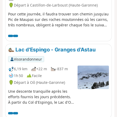
Départ à Castillon-de-Larboust (Haute-Garonne)
Pour cette journée, il faudra trouver son chemin jusqu'au
Pic de Maupas sur des roches moutonnées où les cairns,
très nombreux, obligent à repérer chaque fois le suivant
pour continuer l'ascension jusqu'au " Mal Pas" qui a
donné son nom au pic. C'est la seule brèche, difficile
d'accès, permettant de basculer versant Ouest pour
terminer l'ascension par quelques pas d'escalade facile.
Lac d'Espingo - Granges d'Astau
Le retour se fera par le même chemin qu'à la montée
avec une variante agréable par le Lac Vert.
Visorandonneur
6,19 km
+22 m
-837 m
1h 50
Facile
Départ à Oô (Haute-Garonne)
Une descente tranquille après les
efforts fournis les jours précédents.
À partir du Col d'Espingo, le Lac d'Oô
en contrebas nous accompagne un
long moment. Une fois au pont de