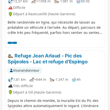
fermeture des refuges ou au début des chutes de neige.
13,37 km
+1 058 m
-1 081 m
6h 50
Difficile
Départ à Razecueillé (Haute-Garonne)
Belle randonnée en ligne, qui nécessite de laisser au
préalable un véhicule à l'arrivée. Au départ, parcours de
crête très peu fréquenté, parfois hors sentier ou sentes
peu marquées, depuis le village de Razecueillé pour
rejoindre au plus direct le Pic de Paloumère offrant de
magnifiques vues tant sur le Piémont au Nord que sur
les plus hauts sommets au Sud, à l'Est et à l'Ouest. La
Refuge Jean Arlaud - Pic des
poursuite vers le point d'arrivée est très varié : sentiers
Spijeoles - Lac et refuge d'Espingo
d'exploitation forestières, crêtes, sentes anciennes un
peu oubliés, donc mal marquées, des forêts de hêtres
Visorandonneur
fréquentées essentiellement pas les sangliers et les
chevreuils.
7,81 km
+644 m
-1 247 m
4h
Très difficile
Départ à Oô (Haute-Garonne)
Depuis le chemin de montée, la muraille Est du Pic des
Spijeoles attire automatiquement le regard. L'itinéraire