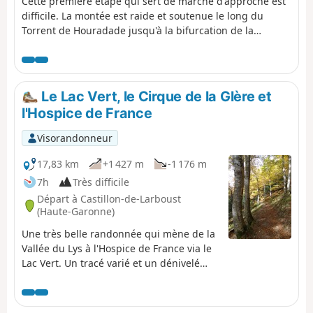
Cette première étape qui sert de marche d'approche est
difficile. La montée est raide et soutenue le long du
Torrent de Houradade jusqu'à la bifurcation de la
Cabane de la Coume. La poursuite de l'itinéraire pour
atteindre la Cabane de Pratlong permet de reprendre un
peu son souffle avant d'entamer le dernier tronçon par
les nombreux lacets serrés qui mènent à la station de
Le Lac Vert, le Cirque de la Glère et
pompage puis au Refuge du Maupas où la chaleur de
l'Hospice de France
l'accueil fera vite oublier les efforts de la journée.
Visorandonneur
17,83 km
+1 427 m
-1 176 m
7h
Très difficile
Départ à Castillon-de-Larboust
(Haute-Garonne)
Une très belle randonnée qui mène de la
Vallée du Lys à l'Hospice de France via le
Lac Vert. Un tracé varié et un dénivelé
important certes, mais largement
compensé par les vues magnifiques sur
le Haut-Luchonnais et la crête frontière