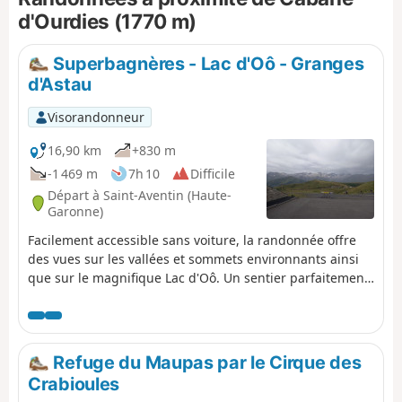
d'Ourdies (1770 m)
Superbagnères - Lac d'Oô - Granges
d'Astau
Visorandonneur
16,90 km
+830 m
-1 469 m
7h 10
Difficile
Départ à Saint-Aventin (Haute-
Garonne)
Facilement accessible sans voiture, la randonnée offre
des vues sur les vallées et sommets environnants ainsi
que sur le magnifique Lac d'Oô. Un sentier parfaitement
balisé et entretenu, où il est impossible de se perdre. Le
retour se fera en transport en commun pour retrouver la
gare de Luchon.
Refuge du Maupas par le Cirque des
Crabioules