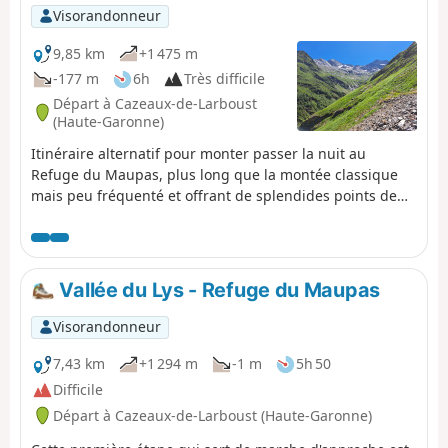
Visorandonneur
9,85 km
+1 475 m
-177 m
6h
Très difficile
Départ à Cazeaux-de-Larboust
(Haute-Garonne)
Itinéraire alternatif pour monter passer la nuit au
Refuge du Maupas, plus long que la montée classique
mais peu fréquenté et offrant de splendides points de
vue sur la Vallée du Lys et les 3000 surplombant le
Cirque des Crabioules. À privilégier par beau temps, le
sentier est parfois peu marqué après les Anciennes
Mines des Crabioules.
Vallée du Lys - Refuge du Maupas
Visorandonneur
7,43 km
+1 294 m
-1 m
5h 50
Difficile
Départ à Cazeaux-de-Larboust (Haute-Garonne)