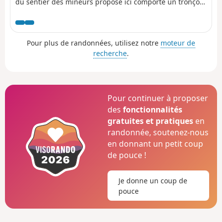
du sentier des mineurs proposé ici comporte un tronçon
aérien et dangereux qui interdit tout faux pas. Après le
Lac du Port d'Oo, la progression se fait sur de grandes
dalles lisses et des éboulis avec le franchissement de
Pour plus de randonnées, utilisez notre
moteur de
deux cheminées pour arriver au sommet. La descente
recherche
.
s'effectue par la voie normale en passant par la Coume
de l'Abesque avant de rejoindre le Refuge d'Espingo.
Pour continuer à proposer
des
fonctionnalités
gratuites et pratiques
en
randonnée, soutenez-nous
en donnant un petit coup
de pouce !
Je donne un coup de
pouce