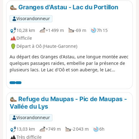
avec l'Espagne.
Granges d'Astau - Lac du Portillon
Visorandonneur
10,28 km
+1 499 m
-69 m
7h 15
Difficile
Départ à Oô (Haute-Garonne)
Au départ des Granges d'Astau, une longue montée avec
quelques passages raides, embellie par la présence de
plusieurs lacs. Le Lac d'Oô et son auberge, le Lac
d'Espingo dans son site magnifique constituent
éventuellement des pauses de choix. Après le Lac du
Saussat - prononcer Sa-ou-sat - c'est celui beaucoup plus
modeste de la Coume de l'Abesque qui marque le début
Refuge du Maupas - Pic de Maupas -
de la forte montée en lacets qui mène au replat où se
Vallée du Lys
mêlent roches polies et laquets puis au Refuge Jean
Arlaud.
Visorandonneur
13,03 km
+749 m
-2 043 m
6h
Très difficile