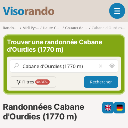
V
O
i
u
s
v
o
Randonnées
Midi-Pyrénées
Haute-Garonne
Gouaux-de-Luchon
Cabane d'Ourdies (1770 m)
r
r
i
a
Trouver une randonnée Cabane
r
n
d'Ourdies (1770 m)
l
d
a
o
n
A
V
a
u
i
v
t
d
i
Filtres
Rechercher
NOUVEAU
o
e
g
u
r
a
r
l
t
d
e
i
Randonnées Cabane
e
c
o
m
h
d'Ourdies (1770 m)
n
o
a
i
m