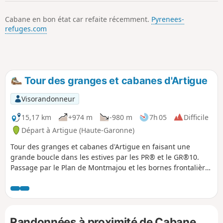
p
Cabane en bon état car refaite récemment.
Pyrenees-
refuges.com
Tour des granges et cabanes d'Artigue
Visorandonneur
15,17 km
+974 m
-980 m
7h 05
Difficile
Départ à Artigue (Haute-Garonne)
Tour des granges et cabanes d'Artigue en faisant une
grande boucle dans les estives par les PR® et le GR®10.
Passage par le Plan de Montmajou et les bornes frontalières
jusqu'au Col des Taons de Bacanère. Le retour s'effectue par
deux cabanes et la Forêt Domaniale de la Cigalère. Très
agréable randonnée sous la douceur du soleil d'automne
avec une belle vision sur les sommets et 3000 du
Randonnées à proximité de Cabane
Luchonnais parfois blanchis par les premières neiges.