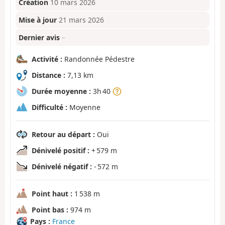
Création
10 mars 2026
Mise à jour
21 mars 2026
Dernier avis
–
Activité :
Randonnée Pédestre
Distance :
7,13 km
Durée moyenne :
3h 40
Difficulté :
Moyenne
Retour au départ :
Oui
Dénivelé positif :
+ 579 m
Dénivelé négatif :
- 572 m
Point haut :
1 538 m
Point bas :
974 m
Pays :
France