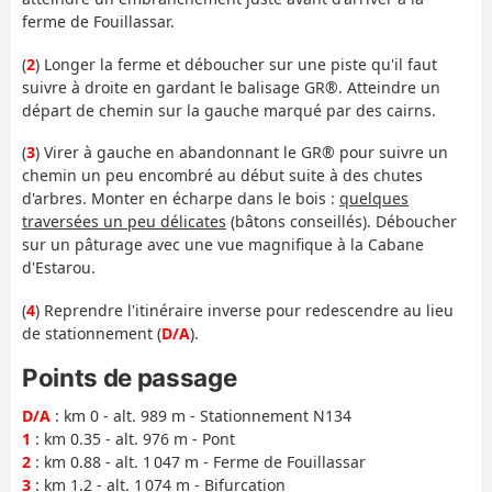
ferme de Fouillassar.
(
2
) Longer la ferme et déboucher sur une piste qu'il faut
suivre à droite en gardant le balisage GR®. Atteindre un
départ de chemin sur la gauche marqué par des cairns.
(
3
) Virer à gauche en abandonnant le GR® pour suivre un
chemin un peu encombré au début suite à des chutes
d'arbres. Monter en écharpe dans le bois :
quelques
traversées un peu délicates
(bâtons conseillés
)
. Déboucher
sur un pâturage avec une vue magnifique à la Cabane
d'Estarou.
(
4
) Reprendre l'itinéraire inverse pour redescendre au lieu
de stationnement (
D/A
).
Points de passage
D/A
: km 0 - alt. 989 m - Stationnement N134
1
: km 0.35 - alt. 976 m - Pont
2
: km 0.88 - alt. 1 047 m - Ferme de Fouillassar
3
: km 1.2 - alt. 1 074 m - Bifurcation