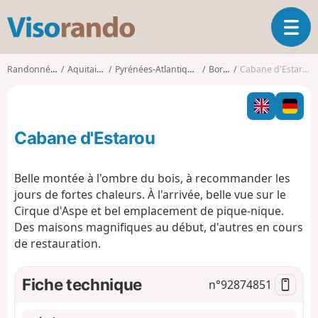
V
O
i
u
s
v
o
Randonnées
Aquitaine
Pyrénées-Atlantiques
Borce
Cabane d'Estarou
r
r
i
a
r
n
l
d
Cabane d'Estarou
a
o
n
a
Belle montée à l'ombre du bois, à recommander les
v
jours de fortes chaleurs. À l'arrivée, belle vue sur le
i
Cirque d'Aspe et bel emplacement de pique-nique.
g
Des maisons magnifiques au début, d'autres en cours
a
t
de restauration.
i
o
Fiche technique
n°
92874851
n