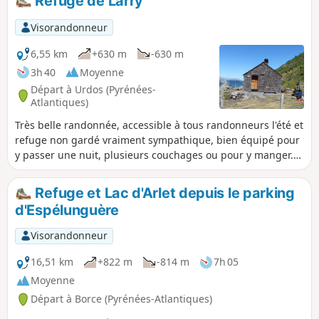
Refuge de Larry
Visorandonneur
6,55 km
+630 m
-630 m
3h 40
Moyenne
Départ à Urdos (Pyrénées-
Atlantiques)
Très belle randonnée, accessible à tous randonneurs l'été et
refuge non gardé vraiment sympathique, bien équipé pour
y passer une nuit, plusieurs couchages ou pour y manger.
Point d'eau potable à l’extérieur. Un plus pour les
randonneurs en forme, le Col d'Ayous avec ses magnifiques
Refuge et Lac d'Arlet depuis le parking
vues sur les lacs et le Pic du Midi d'Ossau.
d'Espélunguère
Visorandonneur
16,51 km
+822 m
-814 m
7h 05
Moyenne
Départ à Borce (Pyrénées-Atlantiques)