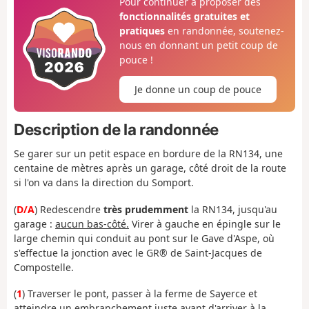
Pour continuer à proposer des
fonctionnalités gratuites et
pratiques
en randonnée, soutenez-
nous en donnant un petit coup de
pouce !
Je donne un coup de pouce
Description de la randonnée
Se garer sur un petit espace en bordure de la RN134, une
centaine de mètres après un garage, côté droit de la route
si l'on va dans la direction du Somport.
(
D/A
) Redescendre
très prudemment
la RN134, jusqu'au
garage :
aucun bas-côté.
Virer à gauche en épingle sur le
large chemin qui conduit au pont sur le Gave d'Aspe, où
s'effectue la jonction avec le GR® de Saint-Jacques de
Compostelle.
(
1
) Traverser le pont, passer à la ferme de Sayerce et
atteindre un embranchement juste avant d'arriver à la