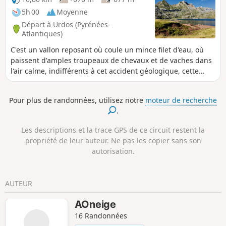
en plein été !
5h 00
Moyenne
Départ à Urdos (Pyrénées-
Atlantiques)
C'est un vallon reposant où coule un mince filet d'eau, où
paissent d'amples troupeaux de chevaux et de vaches dans
l'air calme, indifférents à cet accident géologique, cette
terre rougeâtre, à la frontière entre l'Espagne et la France
et le Lac d'Estaens (Ibon de Astanès).
Pour plus de randonnées, utilisez notre
moteur de recherche
.
Les descriptions et la trace GPS de ce circuit restent la
propriété de leur auteur. Ne pas les copier sans son
autorisation.
AUTEUR
AOneige
16 Randonnées