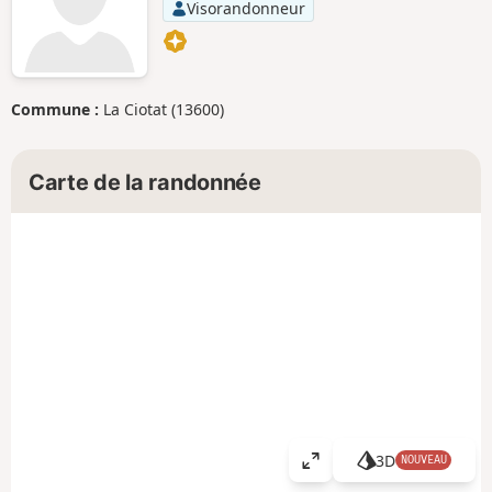
Visorandonneur
Commune :
La Ciotat (13600)
Carte de la randonnée
3D
NOUVEAU
A