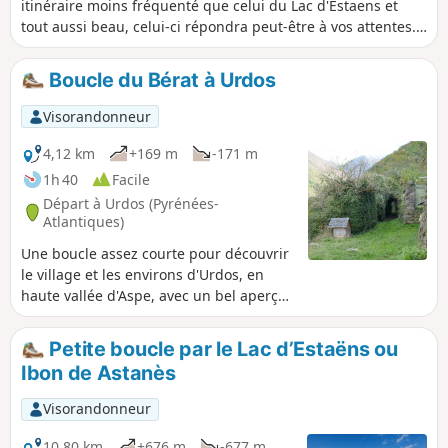
itinéraire moins fréquenté que celui du Lac d'Estaens et
tout aussi beau, celui-ci répondra peut-être à vos attentes.
Il s'agit d'un itinéraire modeste (assez court, pour tous
publics) mais assurant un panorama grandiose sur toute la
Boucle du Bérat à Urdos
chaîne frontalière aux alentours du Somport. Vous y
croiserez peut-être même des randonneurs accompagnés
Visorandonneur
d'un ou de deux ânes, pour lesquels ce passage est un
classique.
4,12 km
+169 m
-171 m
1h 40
Facile
Départ à Urdos (Pyrénées-
Atlantiques)
Une boucle assez courte pour découvrir
le village et les environs d'Urdos, en
haute vallée d'Aspe, avec un bel aperçu
des énormes murs réalisés au fil des
siècles avec les pierres extraites lors du
Petite boucle par le Lac d’Estaëns ou
pénible labourage des champs. Le
Ibon de Astanès
parcours est bien varié, balisé (marques
Jaunes) et décrit dans plusieurs topo
Visorandonneur
guides. Adapté pour toutes saisons
(ombrage) mais évitez l'heure de midi
10,80 km
+676 m
-677 m