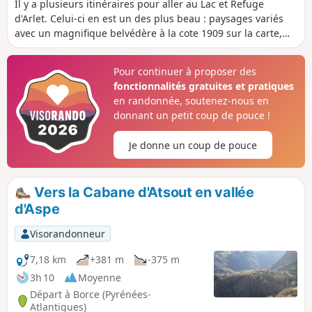
Il y a plusieurs itinéraires pour aller au Lac et Refuge
d'Arlet. Celui-ci en est un des plus beau : paysages variés
avec un magnifique belvédère à la cote 1909 sur la carte,
puis arrivée au Col de Lapachouaou. La première moitié de
la randonnée se fait de manière régulière mais assez
Pour continuer à proposer des
soutenue. La suite jusqu'au lac suit plus ou moins une
fonctionnalités gratuites et pratiques
courbe de niveau. On aura tout le loisir de regarder les très
en randonnée, soutenez-nous en
beaux paysages qui s'offrent à nous depuis les flancs de la
donnant un petit coup de pouce !
Montagne de Banasse.
Je donne un coup de pouce
Vers la Cabane d'Atsout en vallée
d'Aspe
Visorandonneur
7,18 km
+381 m
-375 m
3h 10
Moyenne
Départ à Borce (Pyrénées-
Atlantiques)