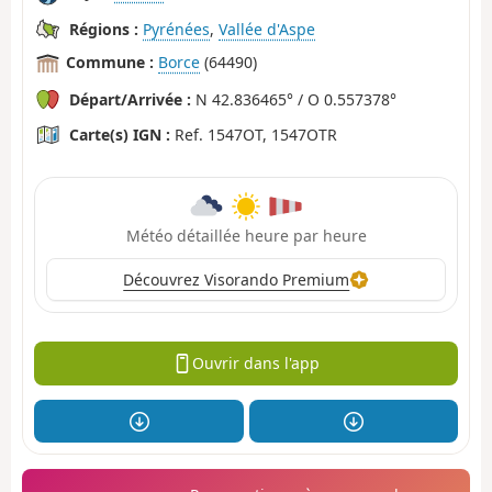
Régions :
Pyrénées
,
Vallée d'Aspe
Commune :
Borce
(64490)
Départ/Arrivée :
N 42.836465° / O 0.557378°
Carte(s) IGN :
Ref. 1547OT, 1547OTR
Météo détaillée heure par heure
Découvrez Visorando Premium
Ouvrir dans l'app