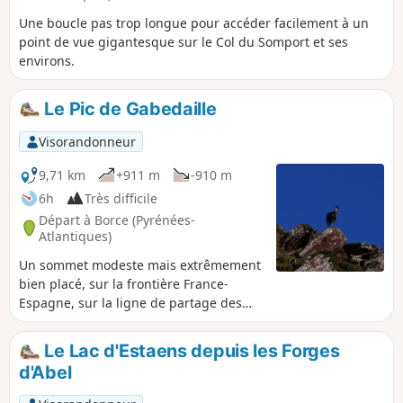
Une boucle pas trop longue pour accéder facilement à un
point de vue gigantesque sur le Col du Somport et ses
environs.
Le Pic de Gabedaille
Visorandonneur
9,71 km
+911 m
-910 m
6h
Très difficile
Départ à Borce (Pyrénées-
Atlantiques)
Un sommet modeste mais extrêmement
bien placé, sur la frontière France-
Espagne, sur la ligne de partage des
eaux (gave d'Aspe et río Aragón
Subordán), dans une zone géologique
Le Lac d'Estaens depuis les Forges
exceptionnelle et avec une vue bien
d'Abel
dégagée sur les Pyrénées occidentales.
Randonnée pour toutes personnes