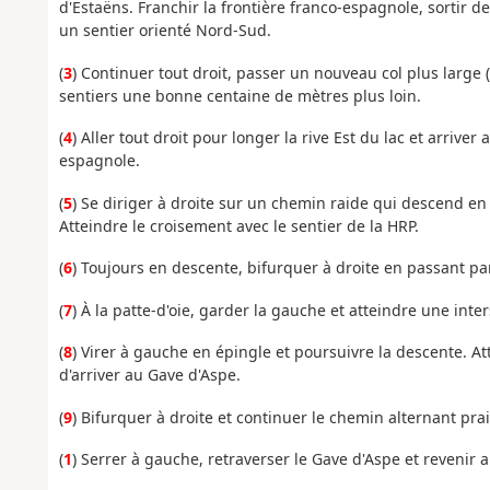
d'Estaëns. Franchir la frontière franco-espagnole, sortir d
un sentier orienté Nord-Sud.
(
3
) Continuer tout droit, passer un nouveau col plus large 
sentiers une bonne centaine de mètres plus loin.
(
4
) Aller tout droit pour longer la rive Est du lac et arrive
espagnole.
(
5
) Se diriger à droite sur un chemin raide qui descend en 
Atteindre le croisement avec le sentier de la HRP.
(
6
) Toujours en descente, bifurquer à droite en passant par
(
7
) À la patte-d'oie, garder la gauche et atteindre une int
(
8
) Virer à gauche en épingle et poursuivre la descente. A
d'arriver au Gave d'Aspe.
(
9
) Bifurquer à droite et continuer le chemin alternant prairi
(
1
) Serrer à gauche, retraverser le Gave d'Aspe et revenir a