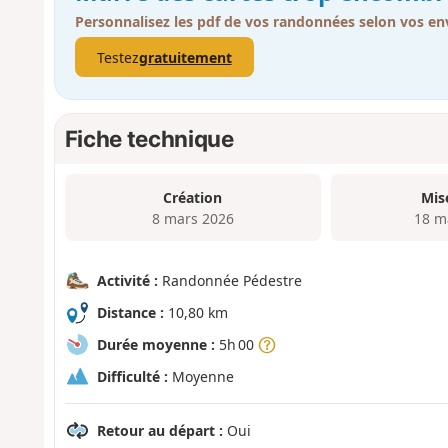
Personnalisez les pdf de vos randonnées selon vos env
Testez
gratuitement
Fiche technique
Création
Mis
8 mars 2026
18 m
Activité :
Randonnée Pédestre
Distance :
10,80 km
Durée moyenne :
5h 00
Difficulté :
Moyenne
Retour au départ :
Oui