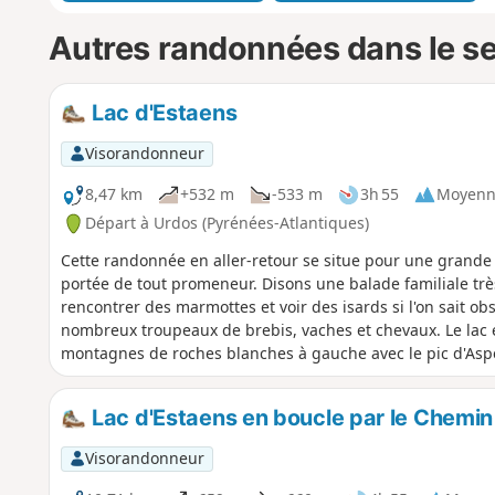
Autres randonnées dans le s
Lac d'Estaens
Visorandonneur
8,47 km
+532 m
-533 m
3h 55
Moyenn
Départ à Urdos (Pyrénées-Atlantiques)
Cette randonnée en aller-retour se situe pour une grande 
portée de tout promeneur. Disons une balade familiale très
rencontrer des marmottes et voir des isards si l'on sait obs
nombreux troupeaux de brebis, vaches et chevaux. Le lac e
montagnes de roches blanches à gauche avec le pic d'Aspe 
rouges avec le Pic Gabedaille.
Lac d'Estaens en boucle par le Chemin
Visorandonneur