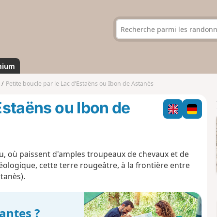
mium
Petite boucle par le Lac d’Estaëns ou Ibon de Astanès
’Estaëns ou Ibon de
eau, où paissent d'amples troupeaux de chevaux et de
éologique, cette terre rougeâtre, à la frontière entre
stanès).
antes ?