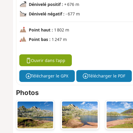
Dénivelé positif :
+ 676 m
Dénivelé négatif :
- 677 m
Point haut :
1 802 m
Point bas :
1 247 m
Ouvrir dans l'app
Télécharger le GPX
Télécharger le PDF
Photos