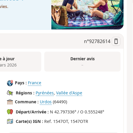
ies.
n°
92782614
e à jour
Dernier avis
ars 2026
–
Pays :
France
Régions :
Pyrénées
,
Vallée d'Aspe
Commune :
Urdos
(64490)
Départ/Arrivée :
N 42.797336° / O 0.555248°
Carte(s) IGN :
Ref. 1547OT, 1547OTR