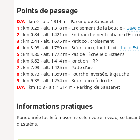
Points de passage
D/A
: km 0 - alt. 1 314 m - Parking de Sansanet
1
: km 0.25 - alt. 1 318 m - Croisement de la boucle -
Gave d
2
: km 0.84 - alt. 1 421 m - Embranchement cabane d'Escou
3
: km 2.44 - alt. 1 675 m - Petit col, croisement
4
: km 3.93 - alt. 1 780 m - Bifurcation, tout droit -
Lac d'Est
5
: km 4.86 - alt. 1 772 m - Pas de l'Échelle d'Estaëns
6
: km 6.62 - alt. 1 414 m - Jonction HRP
7
: km 7.93 - alt. 1 425 m - Patte d'oie
8
: km 8.73 - alt. 1 359 m - Fourche inversée, à gauche
9
: km 9.38 - alt. 1 254 m - Bifurcation à droite
D/A
: km 10.8 - alt. 1 314 m - Parking de Sansanet
Informations pratiques
Randonnée facile à moyenne selon votre niveau, se faisan
d'Estaëns.