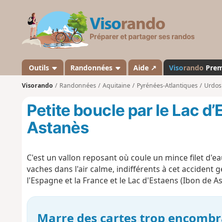
V
i
s
o
r
a
Outils
Randonnées
Aide ↗
Viso
rando
Pre
n
Visorando
Randonnées
Aquitaine
Pyrénées-Atlantiques
Urdos
d
o
Petite boucle par le Lac d
Astanès
C'est un vallon reposant où coule un mince filet d'
vaches dans l'air calme, indifférents à cet accident g
l'Espagne et la France et le Lac d'Estaens (Ibon de A
Marre des cartes trop encombr