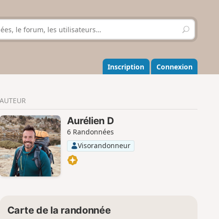
R
e
c
h
e
Inscription
Connexion
r
c
h
AUTEUR
e
r
Aurélien D
6 Randonnées
Visorandonneur
Carte de la randonnée