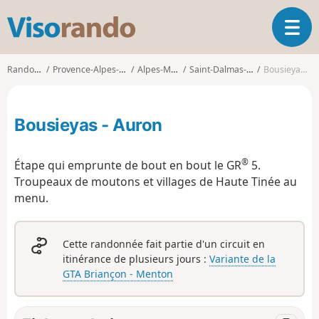
V
O
i
u
s
v
o
Randonnées
Provence-Alpes-Côte d'Azur
Alpes-Maritimes
Saint-Dalmas-le-Selvage
Bousieyas - Auron
r
r
i
a
r
n
Bousieyas - Auron
l
d
a
o
n
®
Étape qui emprunte de bout en bout le GR
5.
a
Troupeaux de moutons et villages de Haute Tinée au
v
menu.
i
g
a
t
Cette randonnée fait partie d'un circuit en
i
itinérance de plusieurs jours :
Variante de la
o
GTA Briançon - Menton
n