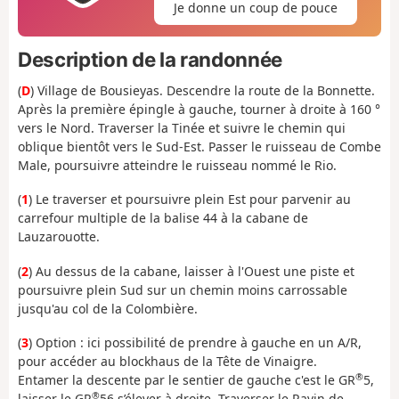
Je donne un coup de pouce
Description de la randonnée
(
D
) Village de Bousieyas. Descendre la route de la Bonnette.
Après la première épingle à gauche, tourner à droite à 160 °
vers le Nord. Traverser la Tinée et suivre le chemin qui
oblique bientôt vers le Sud-Est. Passer le ruisseau de Combe
Male, poursuivre atteindre le ruisseau nommé le Rio.
(
1
) Le traverser et poursuivre plein Est pour parvenir au
carrefour multiple de la balise 44 à la cabane de
Lauzarouotte.
(
2
) Au dessus de la cabane, laisser à l'Ouest une piste et
poursuivre plein Sud sur un chemin moins carrossable
jusqu'au col de la Colombière.
(
3
) Option : ici possibilité de prendre à gauche en un A/R,
pour accéder au blockhaus de la Tête de Vinaigre.
®
Entamer la descente par le sentier de gauche c'est le GR
5,
®
laisser le GR
56 s’élever à droite. Traverser le Ravin de