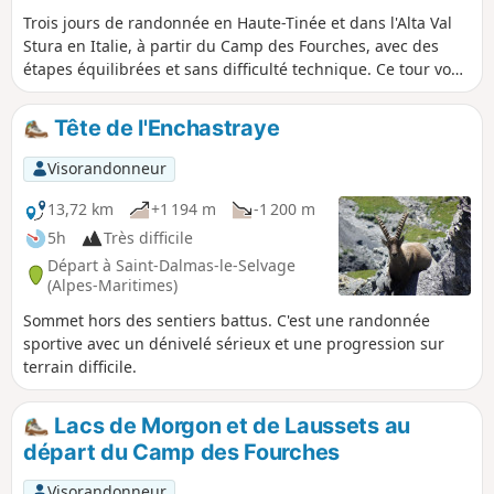
Trois jours de randonnée en Haute-Tinée et dans l'Alta Val
Stura en Italie, à partir du Camp des Fourches, avec des
étapes équilibrées et sans difficulté technique. Ce tour vous
permettra de découvrir le Salso Moréno, le charmant village
de Ferrere en Italie et le Refuge des Lac de Vens.
Tête de l'Enchastraye
Visorandonneur
13,72 km
+1 194 m
-1 200 m
5h
Très difficile
Départ à Saint-Dalmas-le-Selvage
(Alpes-Maritimes)
Sommet hors des sentiers battus. C'est une randonnée
sportive avec un dénivelé sérieux et une progression sur
terrain difficile.
Lacs de Morgon et de Laussets au
départ du Camp des Fourches
Visorandonneur