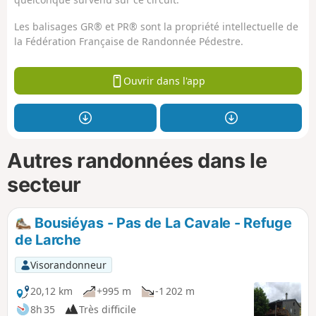
Les balisages GR® et PR® sont la propriété intellectuelle de
la Fédération Française de Randonnée Pédestre.
Ouvrir dans l'app
Autres randonnées dans le
secteur
Bousiéyas - Pas de La Cavale - Refuge
de Larche
Visorandonneur
20,12 km
+995 m
-1 202 m
8h 35
Très difficile