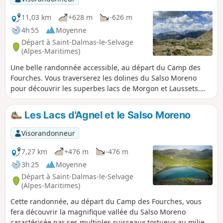
11,03 km
+628 m
-626 m
4h 55
Moyenne
Départ à Saint-Dalmas-le-Selvage
(Alpes-Maritimes)
Une belle randonnée accessible, au départ du Camp des
Fourches. Vous traverserez les dolines du Salso Moreno
pour découvrir les superbes lacs de Morgon et Laussets.
Vous êtes dans le Parc National du Mercantour, il y a une
réglementation à respecter sous peine d'amende pouvant
Les Lacs d'Agnel et le Salso Moreno
s'élever jusqu'à 1500 €, voir les informations pratiques.
Visorandonneur
7,27 km
+476 m
-476 m
3h 25
Moyenne
Départ à Saint-Dalmas-le-Selvage
(Alpes-Maritimes)
Cette randonnée, au départ du Camp des Fourches, vous
fera découvrir la magnifique vallée du Salso Moreno
caractérisée par ses multiples ruisseaux tortueux au milieu