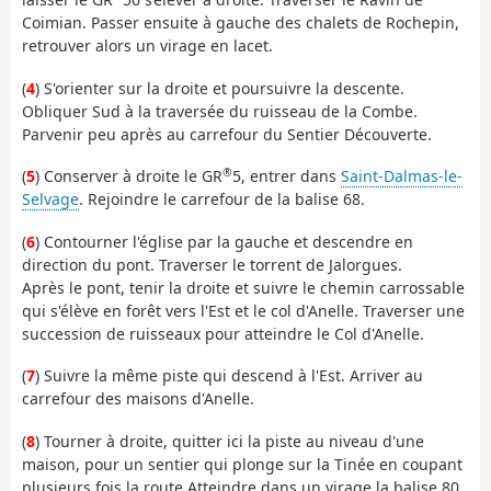
Coimian. Passer ensuite à gauche des chalets de Rochepin,
retrouver alors un virage en lacet.
(
4
) S'orienter sur la droite et poursuivre la descente.
Obliquer Sud à la traversée du ruisseau de la Combe.
Parvenir peu après au carrefour du Sentier Découverte.
®
(
5
) Conserver à droite le GR
5, entrer dans
Saint-Dalmas-le-
Selvage
. Rejoindre le carrefour de la balise 68.
(
6
) Contourner l'église par la gauche et descendre en
direction du pont. Traverser le torrent de Jalorgues.
Après le pont, tenir la droite et suivre le chemin carrossable
qui s'élève en forêt vers l'Est et le col d'Anelle. Traverser une
succession de ruisseaux pour atteindre le Col d'Anelle.
(
7
) Suivre la même piste qui descend à l'Est. Arriver au
carrefour des maisons d'Anelle.
(
8
) Tourner à droite, quitter ici la piste au niveau d'une
maison, pour un sentier qui plonge sur la Tinée en coupant
plusieurs fois la route Atteindre dans un virage la balise 80.