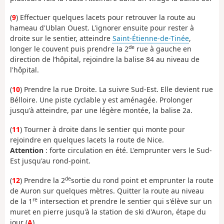
(
9
) Effectuer quelques lacets pour retrouver la route au
hameau d'Ublan Ouest. L'ignorer ensuite pour rester à
droite sur le sentier, atteindre
Saint-Étienne-de-Tinée
,
de
longer le couvent puis prendre la 2
rue à gauche en
direction de l’hôpital, rejoindre la balise 84 au niveau de
l'hôpital.
(
10
) Prendre la rue Droite. La suivre Sud-Est. Elle devient rue
Bélloire. Une piste cyclable y est aménagée. Prolonger
jusqu'à atteindre, par une légère montée, la balise 2a.
(
11
) Tourner à droite dans le sentier qui monte pour
rejoindre en quelques lacets la route de Nice.
Attention
: forte circulation en été. L'emprunter vers le Sud-
Est jusqu'au rond-point.
de
(
12
) Prendre la 2
sortie du rond point et emprunter la route
de Auron sur quelques mètres. Quitter la route au niveau
re
de la 1
intersection et prendre le sentier qui s'élève sur un
muret en pierre jusqu'à la station de ski d'Auron, étape du
jour (
A
).