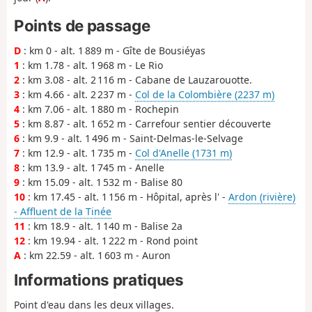
Points de passage
D
: km 0 - alt. 1 889 m - Gîte de Bousiéyas
1
: km 1.78 - alt. 1 968 m - Le Rio
2
: km 3.08 - alt. 2 116 m - Cabane de Lauzarouotte.
3
: km 4.66 - alt. 2 237 m -
Col de la Colombière (2237 m)
4
: km 7.06 - alt. 1 880 m - Rochepin
5
: km 8.87 - alt. 1 652 m - Carrefour sentier découverte
6
: km 9.9 - alt. 1 496 m - Saint-Delmas-le-Selvage
7
: km 12.9 - alt. 1 735 m -
Col d'Anelle (1731 m)
8
: km 13.9 - alt. 1 745 m - Anelle
9
: km 15.09 - alt. 1 532 m - Balise 80
10
: km 17.45 - alt. 1 156 m - Hôpital, après l' -
Ardon (rivière)
- Affluent de la Tinée
11
: km 18.9 - alt. 1 140 m - Balise 2a
12
: km 19.94 - alt. 1 222 m - Rond point
A
: km 22.59 - alt. 1 603 m - Auron
Informations pratiques
Point d'eau dans les deux villages.