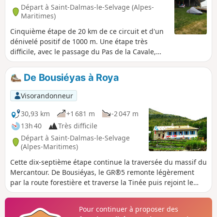
Départ à Saint-Dalmas-le-Selvage (Alpes-
Maritimes)
Cinquième étape de 20 km de ce circuit et d'un
dénivelé positif de 1000 m. Une étape très
difficile, avec le passage du Pas de la Cavale,
très minéral et technique qui vous demandera
un effort physique important et la plus grande
De Bousiéyas à Roya
attention. Vous découvrirez à nouveau des
vestiges de notre histoire, le Camp des
Visorandonneur
Fourches, les blockhaus du col éponyme, ainsi
que ceux du Mont des Fourches, (petite variante
30,93 km
+1 681 m
-2 047 m
sur le circuit). En plus des panoramas
13h 40
Très difficile
époustouflants, vous aurez surement la chance
Départ à Saint-Dalmas-le-Selvage
de croiser des chamois et / ou des bouquetins.
(Alpes-Maritimes)
Lors de la descente du Pas de la Cavale le GR®
Cette dix-septième étape continue la traversée du massif du
passe le long de deux magnifiques lacs
Mercantour. De Bousiéyas, le GR®5 remonte légèrement
d'altitude, le Lac de derrière la Croix et celui du
par la route forestière et traverse la Tinée puis rejoint le
Lauzanier.
petit lac de Lauzarouotte. Le chemin traverse ensuite le
vallon de l'Issias et rejoint le Col de la Colombière. Par des
Pour continuer à proposer des
lacets, il plonge droit dans le Vallon de la Combe et, à flanc