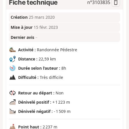
Fiche technique
n°
3103835
Création
25 mars 2020
Mise à jour
15 févr. 2023
Dernier avis
–
Activité :
Randonnée Pédestre
Distance :
22,59 km
Durée selon l’auteur :
8h
Difficulté :
Très difficile
Retour au départ :
Non
Dénivelé positif :
+ 1 223 m
Dénivelé négatif :
- 1 509 m
Point haut :
2 237 m