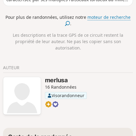
des prairies à marmottes et ses nombreuses dollines. Vous
monterez aux petits Lacs d'Agnel, surplombant ce joli cirque
Pour plus de randonnées, utilisez notre
moteur de recherche
au pied des Roubines Nègres. Vous êtes dans le Parc
.
National du Mercantour, il y a une réglementation à
respecter sous peine d'amende pouvant s'élever jusqu'à
Les descriptions et la trace GPS de ce circuit restent la
1500 €, voir les informations pratiques.
propriété de leur auteur. Ne pas les copier sans son
autorisation.
AUTEUR
merlusa
16 Randonnées
Visorandonneur