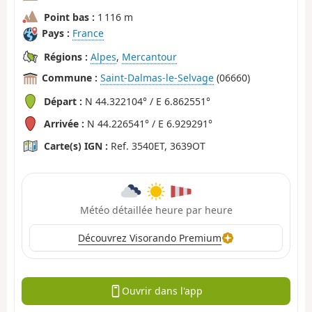
Point bas :
1 116 m
Pays :
France
Régions :
Alpes
,
Mercantour
Commune :
Saint-Dalmas-le-Selvage
(06660)
Départ :
N 44.322104° / E 6.862551°
Arrivée :
N 44.226541° / E 6.929291°
Carte(s) IGN :
Ref. 3540ET, 3639OT
Météo détaillée heure par heure
Découvrez Visorando Premium
Ouvrir dans l'app