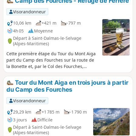
Camp des Fourches - Refuge de Ferrere
portion. Vous êtes dans le Parc National du Mercantour, il y
a une réglementation à respecter sous peine d'amende
Visorandonneur
pouvant s'élever jusqu'à 1500 €, voir les informations
pratiques.
10,06 km
+421 m
-797 m
4h 05
Moyenne
Départ à Saint-Dalmas-le-Selvage
(Alpes-Maritimes)
Cette première étape du Tour du Mont Aiga
part du Camp des Fourches sur la route de
la Bonette et, par le Col des Fourches,
descend dans la grande vallée du Salso
Moreno que l'on remonte jusqu'au Col de
Tour du Mont Aiga en trois jours à partir
Pouriac. Du Col de Pouriac, on rejoint
du Camp des Fourches
rapidement le Bassa di Colombart puis,
après une longue descente dans les
Visorandonneur
alpages, le charmant village de Ferrere.
Vous pourrez croiser des troupeaux de
29,29 km
+1 785 m
-1 790 m
moutons dans le Salso Moreno et, la nuit, le
3 jours
Difficile
loup qui les mange.
Départ à Saint-Dalmas-le-Selvage
(Alpes-Maritimes)