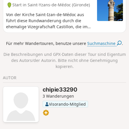
Start in Saint-Yzans-de-Médoc (Gironde)
Von der Kirche Saint-Izan-de-Médoc aus
führt diese Rundwanderung durch die
ehemalige Vizegrafschaft Castillon, die im
Mittelalter das Privileg und das Exklusivrecht
für den Weinhandel vom Médoc nach
Für mehr Wandertouren, benutze unsere
Suchmaschine
.
England hatte. Auf dieser Wanderung
können Sie die besonderen Naturmerkmale
Die Beschreibungen und GPX-Daten dieser Tour sind Eigentum
dieses Teils des Médoc genießen.
des Autors/der Autorin. Bitte nicht ohne Genehmigung
kopieren.
AUTOR
chipie33290
3 Wanderungen
Visorando-Mitglied