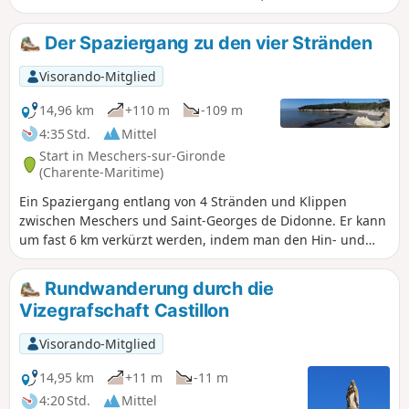
noch heute als Seezeichen für die Schifffahrt
dient.
Der Spaziergang zu den vier Stränden
Visorando-Mitglied
14,96 km
+110 m
-109 m
4:35 Std.
Mittel
Start in Meschers-sur-Gironde
(Charente-Maritime)
Ein Spaziergang entlang von 4 Stränden und Klippen
zwischen Meschers und Saint-Georges de Didonne. Er kann
um fast 6 km verkürzt werden, indem man den Hin- und
Rückweg zum Leuchtturm von Vallières am Strand von
Saint-Georges weglässt. Die Wanderung ist einfacher, wenn
Rundwanderung durch die
die Flut nicht zu hoch ist, da die Route den Stränden folgt.
Vizegrafschaft Castillon
Visorando-Mitglied
14,95 km
+11 m
-11 m
4:20 Std.
Mittel