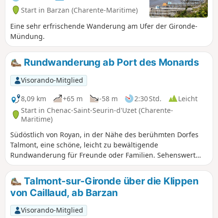
Start in Barzan (Charente-Maritime)
Eine sehr erfrischende Wanderung am Ufer der Gironde-
Mündung.
Rundwanderung ab Port des Monards
Visorando-Mitglied
8,09 km
+65 m
-58 m
2:30 Std.
Leicht
Start in Chenac-Saint-Seurin-d'Uzet (Charente-
Maritime)
Südöstlich von Royan, in der Nähe des berühmten Dorfes
Talmont, eine schöne, leicht zu bewältigende
Rundwanderung für Freunde oder Familien. Sehenswert
sind die ehemalige Mühle von Monards, die Kirche von
Chenac und die Aussicht auf die Gironde-Mündung.
Talmont-sur-Gironde über die Klippen
von Caillaud, ab Barzan
Visorando-Mitglied