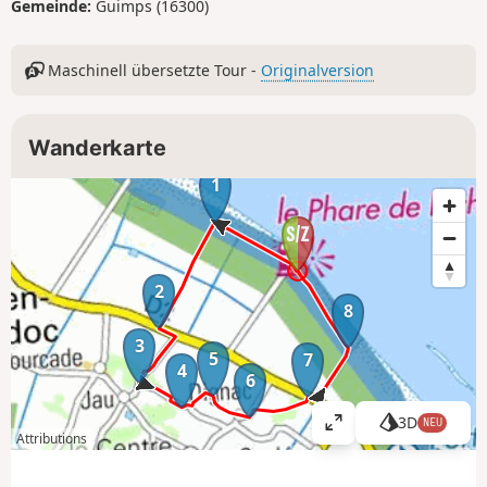
Gemeinde:
Guimps (16300)
Maschinell übersetzte Tour -
Originalversion
Wanderkarte
1
2
8
3
5
7
4
6
3D
NEU
K
Attributions
a
r