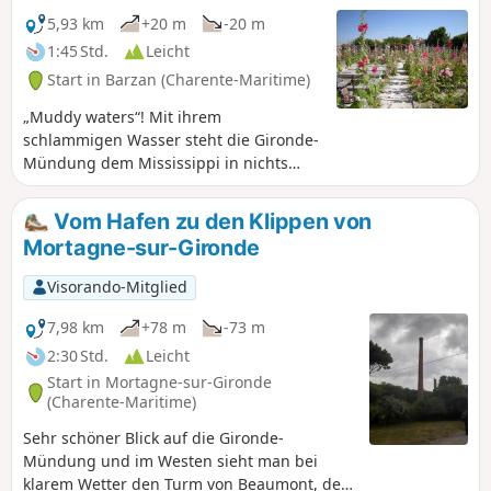
5,93 km
+20 m
-20 m
1:45 Std.
Leicht
Start in Barzan (Charente-Maritime)
„Muddy waters“! Mit ihrem
schlammigen Wasser steht die Gironde-
Mündung dem Mississippi in nichts
nach. Am Rande dieser kargen Weite
thront eines der schönsten Dörfer
Vom Hafen zu den Klippen von
Frankreichs, Talmont-sur-Gironde.
Mortagne-sur-Gironde
Visorando-Mitglied
7,98 km
+78 m
-73 m
2:30 Std.
Leicht
Start in Mortagne-sur-Gironde
(Charente-Maritime)
Sehr schöner Blick auf die Gironde-
Mündung und im Westen sieht man bei
klarem Wetter den Turm von Beaumont, der