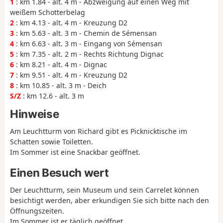
1
: km 1.84 - alt. 4 m - Abzweigung auf einen Weg mit
weißem Schotterbelag
2
: km 4.13 - alt. 4 m - Kreuzung D2
3
: km 5.63 - alt. 3 m - Chemin de Sémensan
4
: km 6.63 - alt. 3 m - Eingang von Sémensan
5
: km 7.35 - alt. 2 m - Rechts Richtung Dignac
6
: km 8.21 - alt. 4 m - Dignac
7
: km 9.51 - alt. 4 m - Kreuzung D2
8
: km 10.85 - alt. 3 m - Deich
S/Z
: km 12.6 - alt. 3 m
Hinweise
Am Leuchtturm von Richard gibt es Picknicktische im
Schatten sowie Toiletten.
Im Sommer ist eine Snackbar geöffnet.
Einen Besuch wert
Der Leuchtturm, sein Museum und sein Carrelet können
besichtigt werden, aber erkundigen Sie sich bitte nach den
Öffnungszeiten.
Im Sommer ist er täglich geöffnet.