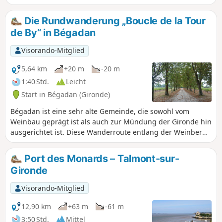
Wegen, wenig begehenen Straßen und durch
Naturgebiete. Auf dieser einfachen Strecke entdecken Sie
Die Rundwanderung „Boucle de la Tour
alle Facetten der Mündung: Häfen, Sümpfe, Weinberge und
de By“ in Bégadan
historisches Erbe.
Visorando-Mitglied
5,64 km
+20 m
-20 m
1:40 Std.
Leicht
Start in Bégadan (Gironde)
Bégadan ist eine sehr alte Gemeinde, die sowohl vom
Weinbau geprägt ist als auch zur Mündung der Gironde hin
ausgerichtet ist. Diese Wanderroute entlang der Weinberge
und der Mündung bietet Ihnen wunderschöne
Panoramablicke. Insbesondere wenn der Aufstieg zur
Port des Monards – Talmont-sur-
Spitze des Tour de By geöffnet ist, bietet er einen äußerst
Gironde
interessanten 360°-Ausblick. Warnung: Bei Springfluten
sollten Sie diese Route nicht begehen, da sie auf einem
Visorando-Mitglied
Abschnitt sehr nah an der Gironde verläuft.
12,90 km
+63 m
-61 m
3:50 Std.
Mittel