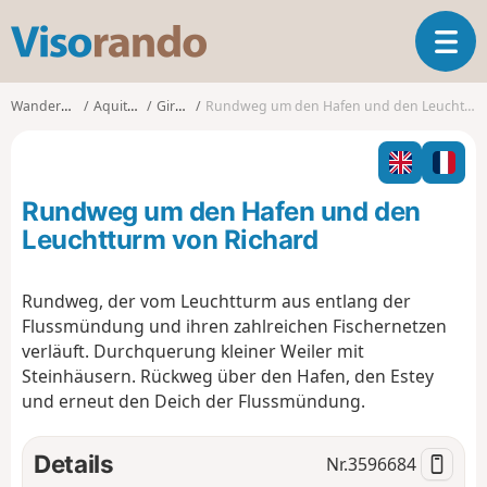
V
T
i
o
s
g
o
Wanderungen
Aquitanien
Gironde
Rundweg um den Hafen und den Leuchtturm von Richard
g
r
l
a
e
n
n
d
Rundweg um den Hafen und den
a
o
v
Leuchtturm von Richard
i
g
Rundweg, der vom Leuchtturm aus entlang der
a
Flussmündung und ihren zahlreichen Fischernetzen
t
i
verläuft. Durchquerung kleiner Weiler mit
o
Steinhäusern. Rückweg über den Hafen, den Estey
n
und erneut den Deich der Flussmündung.
Details
Nr.
3596684