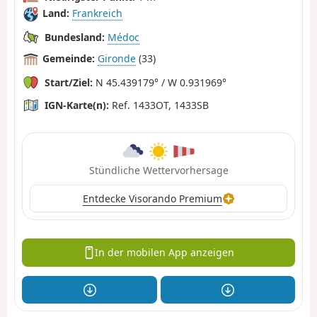
Land:
Frankreich
Bundesland:
Médoc
Gemeinde:
Gironde
(33)
Start/Ziel:
N 45.439179° / W 0.931969°
IGN-Karte(n):
Ref. 1433OT, 1433SB
Stündliche Wettervorhersage
Entdecke Visorando Premium
In der mobilen App anzeigen