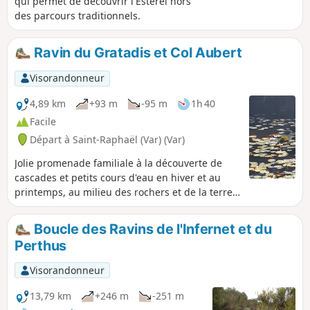
qui permet de découvrir l'Estérel hors
des parcours traditionnels.
Ravin du Gratadis et Col Aubert
Visorandonneur
4,89 km
+93 m
-95 m
1h 40
Facile
Départ à Saint-Raphaël (Var) (Var)
Jolie promenade familiale à la découverte de
cascades et petits cours d'eau en hiver et au
printemps, au milieu des rochers et de la terre
rouge de l'Estérel. À éviter en été.
Boucle des Ravins de l'Infernet et du
Perthus
Visorandonneur
13,79 km
+246 m
-251 m