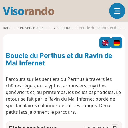
V
O
i
u
s
v
o
Randonnées
Provence-Alpes-Côte d'Azur
Var
Saint-Raphaël (Var)
Boucle du Perthus et du Ravin de Mal Infernet
r
r
i
a
r
n
l
d
Boucle du Perthus et du Ravin de
a
o
n
Mal Infernet
a
v
Parcours sur les sentiers du Perthus à travers les
i
chênes lièges, eucalyptus, arbousiers, myrthes,
g
a
genévriers et, au printemps, les belles asphodèles. Le
t
retour se fait par le Ravin du Mal Infernet bordé de
i
spectaculaires colonnes de roches rouges. Deux
o
petits lacs jalonnent le parcours.
n