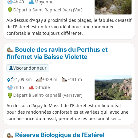
4h 40
Moyenne
Départ à Saint-Raphaël (Var) (Var)
Au-dessus d'Agay à proximité des plages, le fabuleux Massif
de l'Esterel est un terrain idéal pour une randonnée
confortable mais toujours différente.
Boucle des ravins du Perthus et
l'Infernet via Baisse Violette
Visorandonneur
21,09 km
+429 m
-431 m
7h 15
Difficile
Départ à Saint-Raphaël (Var) (Var)
Au dessus d'Agay le Massif de l'Esterel est un lieu idéal
pour des randonnées confortables et variées qui, avec une
connaissance du massif, permet de les personnaliser.
Aujourd'hui cette boucle d'une vingtaine de kilomètres avec
un dénivelé raisonnable de 430 m doit vous séduire.
Réserve Biologique de l'Estérel