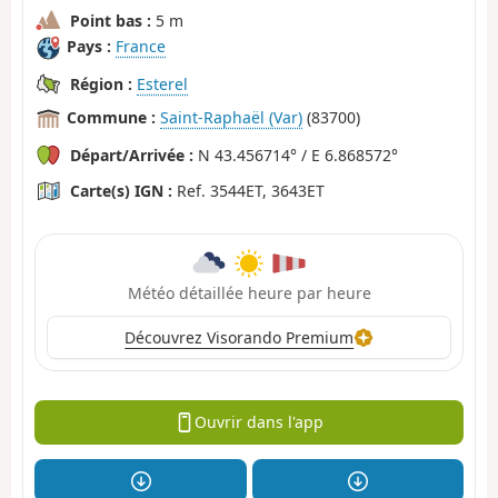
Point bas :
5 m
Pays :
France
Région :
Esterel
Commune :
Saint-Raphaël (Var)
(83700)
Départ/Arrivée :
N 43.456714° / E 6.868572°
Carte(s) IGN :
Ref. 3544ET, 3643ET
Météo détaillée heure par heure
Découvrez Visorando Premium
Ouvrir dans l'app