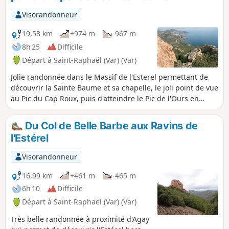
Visorandonneur
19,58 km
+974 m
-967 m
8h 25
Difficile
Départ à Saint-Raphaël (Var) (Var)
Jolie randonnée dans le Massif de l'Esterel permettant de
découvrir la Sainte Baume et sa chapelle, le joli point de vue
au Pic du Cap Roux, puis d'atteindre le Pic de l'Ours en
passant par le Pic d'Aurelle.
Du Col de Belle Barbe aux Ravins de
l'Estérel
Visorandonneur
16,99 km
+461 m
-465 m
6h 10
Difficile
Départ à Saint-Raphaël (Var) (Var)
Très belle randonnée à proximité d'Agay