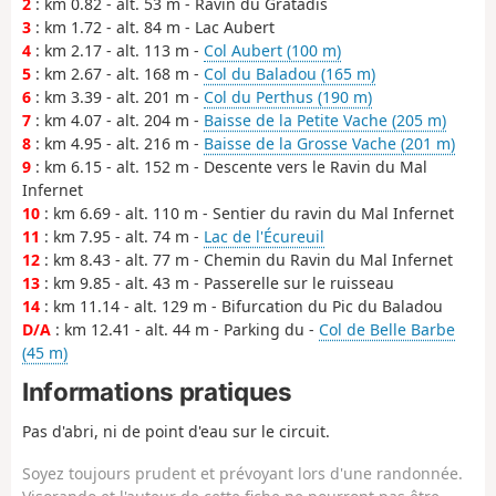
2
: km 0.82 - alt. 53 m - Ravin du Gratadis
3
: km 1.72 - alt. 84 m - Lac Aubert
4
: km 2.17 - alt. 113 m -
Col Aubert (100 m)
5
: km 2.67 - alt. 168 m -
Col du Baladou (165 m)
6
: km 3.39 - alt. 201 m -
Col du Perthus (190 m)
7
: km 4.07 - alt. 204 m -
Baisse de la Petite Vache (205 m)
8
: km 4.95 - alt. 216 m -
Baisse de la Grosse Vache (201 m)
9
: km 6.15 - alt. 152 m - Descente vers le Ravin du Mal
Infernet
10
: km 6.69 - alt. 110 m - Sentier du ravin du Mal Infernet
11
: km 7.95 - alt. 74 m -
Lac de l'Écureuil
12
: km 8.43 - alt. 77 m - Chemin du Ravin du Mal Infernet
13
: km 9.85 - alt. 43 m - Passerelle sur le ruisseau
14
: km 11.14 - alt. 129 m - Bifurcation du Pic du Baladou
D/A
: km 12.41 - alt. 44 m - Parking du -
Col de Belle Barbe
(45 m)
Informations pratiques
Pas d'abri, ni de point d'eau sur le circuit.
Soyez toujours prudent et prévoyant lors d'une randonnée.