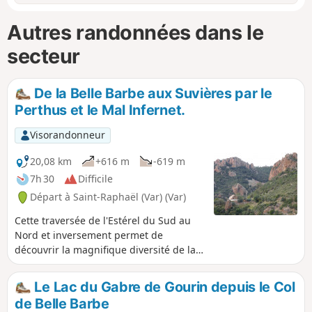
Autres randonnées dans le
secteur
De la Belle Barbe aux Suvières par le
Perthus et le Mal Infernet.
Visorandonneur
20,08 km
+616 m
-619 m
7h 30
Difficile
Départ à Saint-Raphaël (Var) (Var)
Cette traversée de l'Estérel du Sud au
Nord et inversement permet de
découvrir la magnifique diversité de la
flore locale : pins maritimes, mimosas,
chênes verts et chênes lièges,
Le Lac du Gabre de Gourin depuis le Col
eucalyptus, genévriers, bruyères,
de Belle Barbe
arbousiers, myrte, asphodèles, lavande,