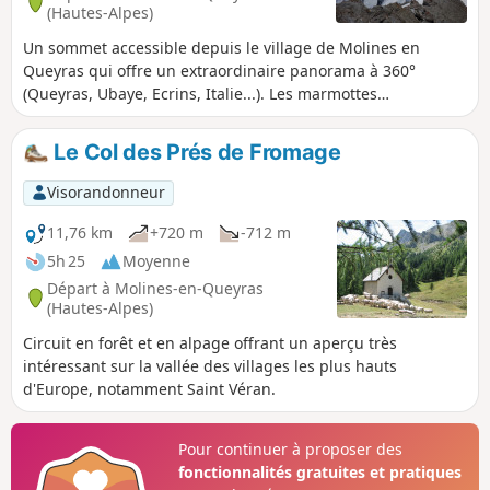
(Hautes-Alpes)
Un sommet accessible depuis le village de Molines en
Queyras qui offre un extraordinaire panorama à 360°
(Queyras, Ubaye, Ecrins, Italie...). Les marmottes
agrémenteront votre randonnée ! À l'automne, la forêt de
mélèzes est inoubliable.
Le Col des Prés de Fromage
Visorandonneur
11,76 km
+720 m
-712 m
5h 25
Moyenne
Départ à Molines-en-Queyras
(Hautes-Alpes)
Circuit en forêt et en alpage offrant un aperçu très
intéressant sur la vallée des villages les plus hauts
d'Europe, notamment Saint Véran.
Pour continuer à proposer des
fonctionnalités gratuites et pratiques