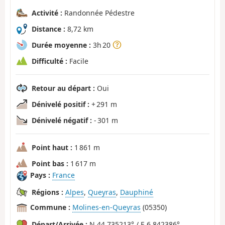
Activité :
Randonnée Pédestre
Distance :
8,72 km
Durée moyenne :
3h 20
Difficulté :
Facile
Retour au départ :
Oui
Dénivelé positif :
+ 291 m
Dénivelé négatif :
- 301 m
Point haut :
1 861 m
Point bas :
1 617 m
Pays :
France
Régions :
Alpes
,
Queyras
,
Dauphiné
Commune :
Molines-en-Queyras
(05350)
Départ/Arrivée :
N 44.735213° / E 6.842386°