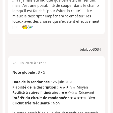
Il n'a jamais été indiqué que cela était un sentier,
mais c'est une possibilité de couper dans le champ
lorsqu'il est fauché "pour éviter la route"... Lire
mieux le descriptif empêchera "d'embêter" les
locaux avec des choses qui n'existent effectivement
pas...
bibibob3034
26 juin 2020 à 16:22
Note globale
:
3
/
5
Date de la randonnée
: 26 juin 2020
Fiabilité de la description
: ★★★☆☆ Moyen
Facilité à suivre l'itinéraire
: ★★☆☆☆ Décevant
Intérêt du circuit de randonnée
: ★★★★☆ Bien
Circuit très fréquenté
: Non
la rando serait bien si le circuit n'était pas mauvais