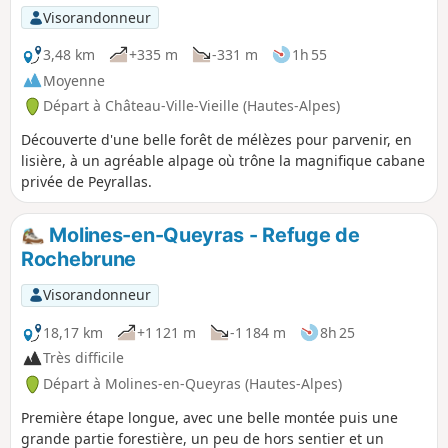
Visorandonneur
3,48 km
+335 m
-331 m
1h 55
Moyenne
Départ à Château-Ville-Vieille (Hautes-Alpes)
Découverte d'une belle forêt de mélèzes pour parvenir, en
lisière, à un agréable alpage où trône la magnifique cabane
privée de Peyrallas.
Molines-en-Queyras - Refuge de
Rochebrune
Visorandonneur
18,17 km
+1 121 m
-1 184 m
8h 25
Très difficile
Départ à Molines-en-Queyras (Hautes-Alpes)
Première étape longue, avec une belle montée puis une
grande partie forestière, un peu de hors sentier et un