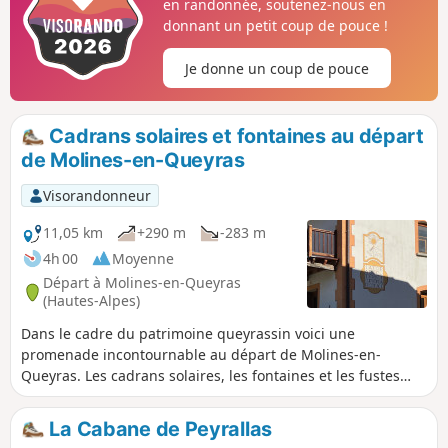
en randonnée, soutenez-nous en
donnant un petit coup de pouce !
Je donne un coup de pouce
Cadrans solaires et fontaines au départ
de Molines-en-Queyras
Visorandonneur
11,05 km
+290 m
-283 m
4h 00
Moyenne
Départ à Molines-en-Queyras
(Hautes-Alpes)
Dans le cadre du patrimoine queyrassin voici une
promenade incontournable au départ de Molines-en-
Queyras. Les cadrans solaires, les fontaines et les fustes
occuperont grands et petits tout au long de cette
promenade.
La Cabane de Peyrallas