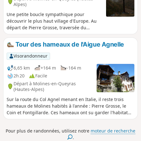
Alpes)
Une petite boucle sympathique pour
découvrir le plus haut village d'Europe. Au
départ de Pierre Grosse, traversée du
hameau de La Chalp. Pas de grande
difficulté. Vues magnifiques sur les sommets
Tour des hameaux de l'Aigue Agnelle
du Queyras.
Visorandonneur
6,65 km
+164 m
-164 m
2h 20
Facile
Départ à Molines-en-Queyras
(Hautes-Alpes)
Sur la route du Col Agnel menant en Italie, il reste trois
hameaux de Molines habités à l'année : Pierre Grosse, le
Coin et Fontgillarde. Ces hameaux ont su garder l'habitat
traditionnel (pierre, bois, cadrans solaires) ainsi que de
nombreuses fontaines, croix de mission et la cohabitation
Pour plus de randonnées, utilisez notre
moteur de recherche
des temples et des églises. En hiver, voir : Infos pratiques.
.