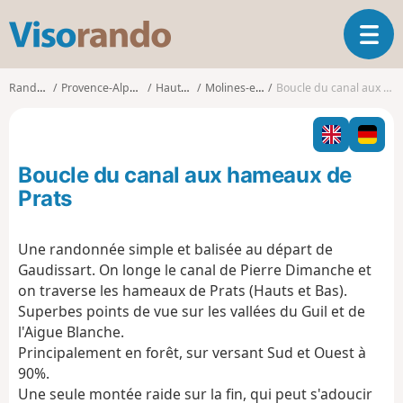
V
O
i
u
s
v
o
Randonnées
Provence-Alpes-Côte d'Azur
Hautes-Alpes
Molines-en-Queyras
Boucle du canal aux hameaux de Prats
r
r
i
a
r
n
l
d
Boucle du canal aux hameaux de
a
o
n
Prats
a
v
Une randonnée simple et balisée au départ de
i
Gaudissart. On longe le canal de Pierre Dimanche et
g
a
on traverse les hameaux de Prats (Hauts et Bas).
t
Superbes points de vue sur les vallées du Guil et de
i
l'Aigue Blanche.
o
Principalement en forêt, sur versant Sud et Ouest à
n
90%.
Une seule montée raide sur la fin, qui peut s'adoucir