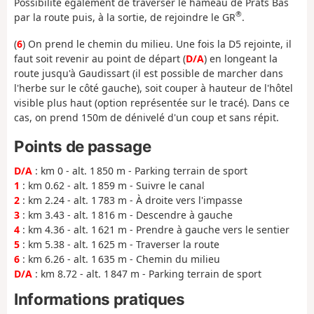
Possibilité également de traverser le hameau de Prats Bas
®
par la route puis, à la sortie, de rejoindre le GR
.
(
6
) On prend le chemin du milieu. Une fois la D5 rejointe, il
faut soit revenir au point de départ (
D/A
) en longeant la
route jusqu'à Gaudissart (il est possible de marcher dans
l'herbe sur le côté gauche), soit couper à hauteur de l'hôtel
visible plus haut (option représentée sur le tracé). Dans ce
cas, on prend 150m de dénivelé d'un coup et sans répit.
Points de passage
D/A
: km 0 - alt. 1 850 m - Parking terrain de sport
1
: km 0.62 - alt. 1 859 m - Suivre le canal
2
: km 2.24 - alt. 1 783 m - À droite vers l'impasse
3
: km 3.43 - alt. 1 816 m - Descendre à gauche
4
: km 4.36 - alt. 1 621 m - Prendre à gauche vers le sentier
5
: km 5.38 - alt. 1 625 m - Traverser la route
6
: km 6.26 - alt. 1 635 m - Chemin du milieu
D/A
: km 8.72 - alt. 1 847 m - Parking terrain de sport
Informations pratiques