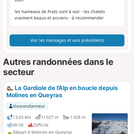
les hameaux de Prats sont à voir - les chalets
vraiment beaux et anciens - à recommender
Voir les messages et avis précédents
Autres randonnées dans le
secteur
La Gardiole de l'Alp en boucle depuis
Molines en Queyras
Visorandonneur
13,65 km
+1 027 m
-1 028 m
6h 50
Difficile
Départ à Molines-en-Queyras