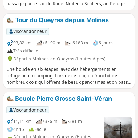
passage par le Lac de Roue. Nuitée à Souliers, au Refuge de
Rochebrune.
Tour du Queyras depuis Molines
Visorandonneur
93,82 km
+6 190 m
-6 183 m
6 jours
Très difficile
Départ à Molines-en-Queyras (Hautes-Alpes)
Une boucle en six étapes, avec des hébergements en
refuge ou en camping. Lors de ce tour, on franchit de
nombreux cols qui offrent de beaux panoramas et on passe
au bord de jolis lacs.
Boucle Pierre Grosse Saint-Véran
Visorandonneur
11,11 km
+376 m
-381 m
4h 15
Facile
Départ à Molines-en-Queyras (Hautes-