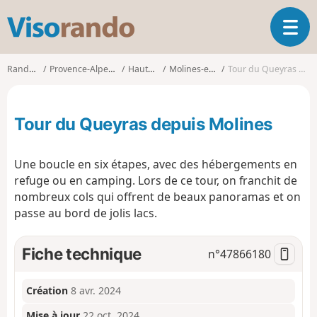
V
O
i
u
s
v
o
Randonnées
Provence-Alpes-Côte d'Azur
Hautes-Alpes
Molines-en-Queyras
Tour du Queyras depuis Molines
r
r
i
a
r
n
Tour du Queyras depuis Molines
l
d
a
o
n
Une boucle en six étapes, avec des hébergements en
a
refuge ou en camping. Lors de ce tour, on franchit de
v
nombreux cols qui offrent de beaux panoramas et on
i
g
passe au bord de jolis lacs.
a
t
Fiche technique
n°
47866180
i
o
n
Création
8 avr. 2024
Mise à jour
22 oct. 2024