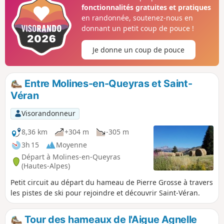
du Queyras.
fonctionnalités gratuites et pratiques
en randonnée, soutenez-nous en
donnant un petit coup de pouce !
Je donne un coup de pouce
Entre Molines-en-Queyras et Saint-
Véran
Visorandonneur
8,36 km
+304 m
-305 m
3h 15
Moyenne
Départ à Molines-en-Queyras
(Hautes-Alpes)
Petit circuit au départ du hameau de Pierre Grosse à travers
les pistes de ski pour rejoindre et découvrir Saint-Véran.
Tour des hameaux de l'Aigue Agnelle