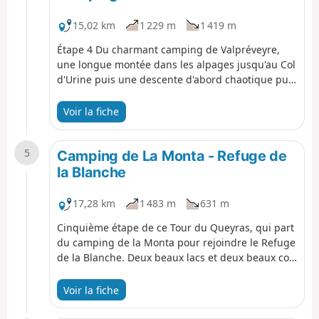
15,02 km
1 229 m
1 419 m
Étape 4 Du charmant camping de Valpréveyre,
une longue montée dans les alpages jusqu'au Col
d'Urine puis une descente d'abord chaotique puis
roulante vers le Refuge Jervis. De là une montée
magnifique vers le Col Lacroix, avant une
Voir la fiche
redescente de plus en plus boisée vers le
camping de la Monta
5
Camping de La Monta - Refuge de
la Blanche
17,28 km
1 483 m
631 m
Cinquième étape de ce Tour du Queyras, qui part
du camping de la Monta pour rejoindre le Refuge
de la Blanche. Deux beaux lacs et deux beaux cols
au programme.
Voir la fiche