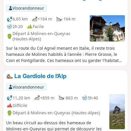
Visorandonneur
6,65 km
+164 m
-164 m
2h 20
Facile
Départ à Molines-en-Queyras
(Hautes-Alpes)
Sur la route du Col Agnel menant en Italie, il reste trois
hameaux de Molines habités à l'année : Pierre Grosse, le
Coin et Fontgillarde. Ces hameaux ont su garder l'habitat
traditionnel (pierre, bois, cadrans solaires) ainsi que de
nombreuses fontaines, croix de mission et la cohabitation
La Gardiole de l'Alp
des temples et des églises. En hiver, voir : Infos pratiques.
Visorandonneur
11,20 km
+859 m
-863 m
5h 40
Difficile
Départ à Molines-en-Queyras (Hautes-Alpes)
Un beau circuit au-dessus des hameaux de
Molines-en-Queyras qui permet de découvrir les