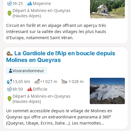
5h 25
Moyenne
Départ à Molines-en-Queyras
(Hautes-Alpes)
Circuit en forêt et en alpage offrant un aperçu très
intéressant sur la vallée des villages les plus hauts
d'Europe, notamment Saint Véran.
La Gardiole de l'Alp en boucle depuis
Molines en Queyras
Visorandonneur
13,65 km
+1 027 m
-1 028 m
6h 50
Difficile
Départ à Molines-en-Queyras
(Hautes-Alpes)
Un sommet accessible depuis le village de Molines en
Queyras qui offre un extraordinaire panorama à 360°
(Queyras, Ubaye, Ecrins, Italie...). Les marmottes
agrémenteront votre randonnée ! À l'automne, la forêt de