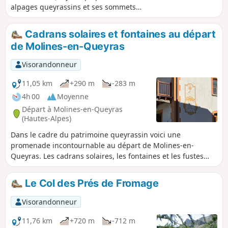
alpages queyrassins et ses sommets
environnants.
Cadrans solaires et fontaines au départ
de Molines-en-Queyras
Visorandonneur
11,05 km
+290 m
-283 m
4h 00
Moyenne
Départ à Molines-en-Queyras
(Hautes-Alpes)
Dans le cadre du patrimoine queyrassin voici une
promenade incontournable au départ de Molines-en-
Queyras. Les cadrans solaires, les fontaines et les fustes
occuperont grands et petits tout au long de cette
promenade.
Le Col des Prés de Fromage
Visorandonneur
11,76 km
+720 m
-712 m