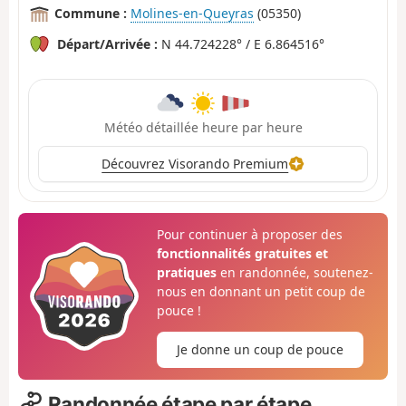
Commune :
Molines-en-Queyras
(05350)
Départ/Arrivée :
N 44.724228° / E 6.864516°
Météo détaillée heure par heure
Découvrez Visorando Premium
Pour continuer à proposer des
fonctionnalités gratuites et
pratiques
en randonnée, soutenez-
nous en donnant un petit coup de
pouce !
Je donne un coup de pouce
Randonnée étape par étape