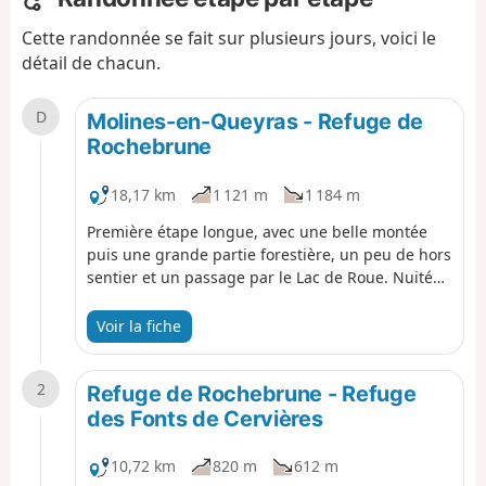
Cette randonnée se fait sur plusieurs jours, voici le
détail de chacun.
D
Molines-en-Queyras - Refuge de
Rochebrune
18,17 km
1 121 m
1 184 m
Première étape longue, avec une belle montée
puis une grande partie forestière, un peu de hors
sentier et un passage par le Lac de Roue. Nuitée
à Souliers, au Refuge de Rochebrune.
Voir la fiche
2
Refuge de Rochebrune - Refuge
des Fonts de Cervières
10,72 km
820 m
612 m