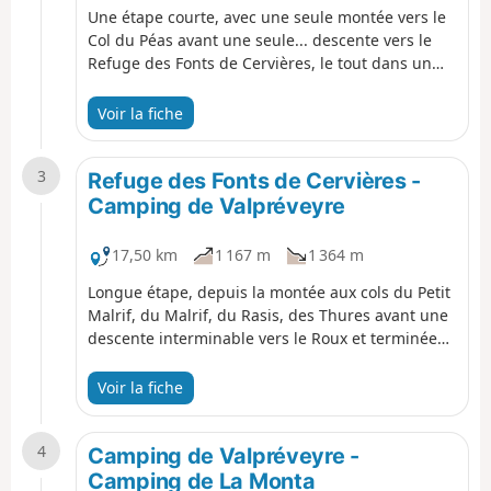
Une étape courte, avec une seule montée vers le
Col du Péas avant une seule... descente vers le
Refuge des Fonts de Cervières, le tout dans un
environnement d'alpages et de forêt. Aucune
difficulté particulière et une belle vue sur le Pic
Voir la fiche
de Rochebrune et ses falaises avant le Col de
Péas.
3
Refuge des Fonts de Cervières -
Camping de Valpréveyre
17,50 km
1 167 m
1 364 m
Longue étape, depuis la montée aux cols du Petit
Malrif, du Malrif, du Rasis, des Thures avant une
descente interminable vers le Roux et terminée
par une partie routière.
Voir la fiche
4
Camping de Valpréveyre -
Camping de La Monta