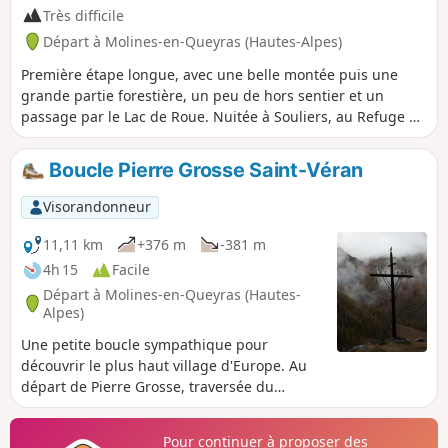
Très difficile
Départ à Molines-en-Queyras (Hautes-Alpes)
Première étape longue, avec une belle montée puis une
grande partie forestière, un peu de hors sentier et un
passage par le Lac de Roue. Nuitée à Souliers, au Refuge de
Rochebrune.
Boucle Pierre Grosse Saint-Véran
Visorandonneur
11,11 km
+376 m
-381 m
4h 15
Facile
Départ à Molines-en-Queyras (Hautes-
Alpes)
Une petite boucle sympathique pour
découvrir le plus haut village d'Europe. Au
départ de Pierre Grosse, traversée du
hameau de La Chalp. Pas de grande
difficulté. Vues magnifiques sur les sommets
Pour continuer à proposer des