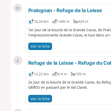
D
Pralognan - Refuge de la Leisse
18,24 km
1 496 m
424 m
1er jour de la boucle de la Grande Casse, de Pra
l'impressionnante Grande Casse, le tout dans un
Voir la fiche
2
Refuge de la Leisse - Refuge du Col
13,22 km
814 m
709 m
2e jour de la boucle de la Grande Casse, du Refug
GR®55 en passant par le Val Claret.
Voir la fiche