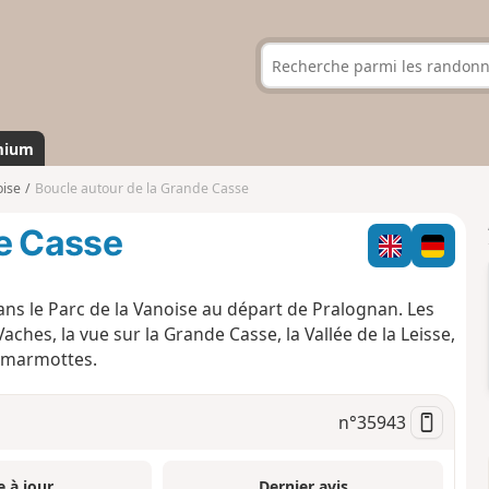
mium
oise
Boucle autour de la Grande Casse
de Casse
ns le Parc de la Vanoise au départ de Pralognan. Les
Vaches, la vue sur la Grande Casse, la Vallée de la Leisse,
s marmottes.
n°
35943
e à jour
Dernier avis