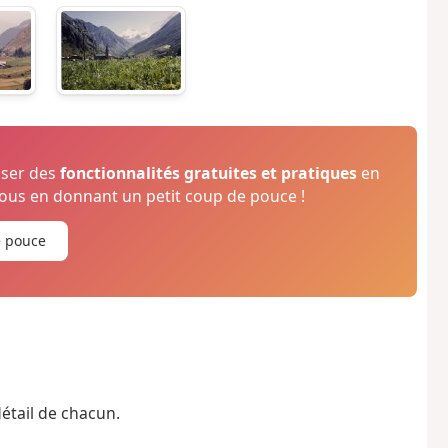
oser des
fonctionnalités gratuites et pratiques
en
us en donnant un petit coup de pouce !
e pouce
détail de chacun.