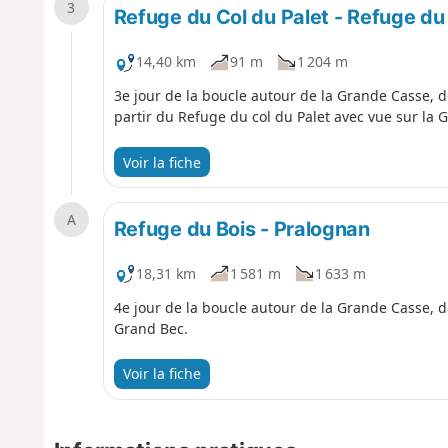
3
Refuge du Col du Palet - Refuge du
14,40 km
91 m
1 204 m
3e jour de la boucle autour de la Grande Casse,
partir du Refuge du col du Palet avec vue sur la 
Voir la fiche
A
Refuge du Bois - Pralognan
18,31 km
1 581 m
1 633 m
4e jour de la boucle autour de la Grande Casse, 
Grand Bec.
Voir la fiche