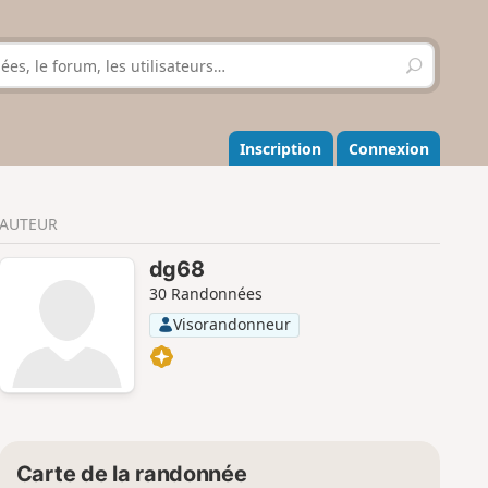
R
e
c
h
e
Inscription
Connexion
r
c
h
AUTEUR
e
r
dg68
30 Randonnées
Visorandonneur
Carte de la randonnée