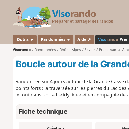
V
i
s
o
r
a
Outils
Randonnées
Aide ↗
Viso
rando
Pre
n
Visorando
Randonnées
Rhône-Alpes
Savoie
Pralognan-la-Van
d
o
Boucle autour de la Gran
Randonnée sur 4 jours autour de la Grande Casse da
points forts : la traversée sur les pierres du Lac des 
le tout dans un cadre idyllique et en compagnie de
Fiche technique
Création
Mis