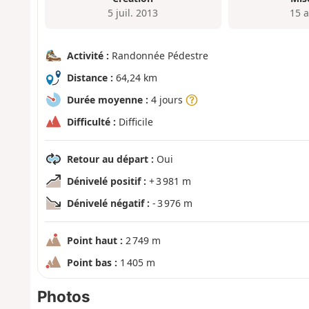
5 juil. 2013
15 a
Activité :
Randonnée Pédestre
Distance :
64,24 km
Durée moyenne :
4 jours
Difficulté :
Difficile
Retour au départ :
Oui
Dénivelé positif :
+ 3 981 m
Dénivelé négatif :
- 3 976 m
Point haut :
2 749 m
Point bas :
1 405 m
Photos