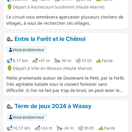
Départ à Rachecourt-Suzémont (Haute-Marne)
Ce circuit vous emmènera apercevoir plusieurs clochers de
villages, à vous de rechercher ces villages.
Entre la Forêt et le Chênoi
Visorandonneur
6,17 km
+47 m
-50 m
1h 55
Facile
Départ à Ville-en-Blaisois (Haute-Marne)
Petite promenade autour de Doulevant-le-Petit, par la Forêt.
Très agréable balade sous le couvert forestier sans
difficulté. Si l'on ne fait pas trop de bruit, on peut avoir le
plaisir de rencontrer des chevreuils qui sont nombreux
dans le secteur.
Terre de jeux 2024 à Wassy
Visorandonneur
10,57 km
+24 m
-24 m
3h 05
Facile