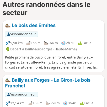
Autres randonnées dans le
secteur
Le bois des Ermites
Visorandonneur
9,50 km
+56 m
-64 m
2h 50
Facile
Départ à Bailly-aux-Forges (Haute-Marne)
Petite promenade bucolique, en forêt, entre Bailly-aux-
Forges et Laneuville-à-Rémy. La plus grande partie du
circuit se situe en forêt, très agréable en été. En hiver, la
partie Sud peut se révéler un peu humide.
Bailly aux Forges - Le Giron-Le bois
Franchet
Visorandonneur
12,14 km
+58 m
-59 m
3h 40
Facile