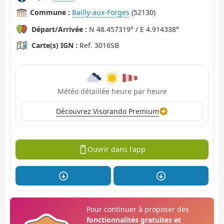
Commune :
Bailly-aux-Forges
(52130)
Départ/Arrivée :
N 48.457319° / E 4.914338°
Carte(s) IGN :
Ref. 3016SB
Météo détaillée heure par heure
Découvrez Visorando Premium
Ouvrir dans l'app
Pour continuer à proposer des
fonctionnalités gratuites et