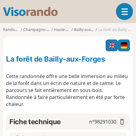
V
O
i
u
s
v
o
Randonnées
Champagne-Ardenne
Haute-Marne
Bailly-aux-Forges
La forêt de Bailly-aux-Forges
r
r
i
a
r
n
l
d
La forêt de Bailly-aux-Forges
a
o
n
a
Cette randonnée offre une belle immersion au milieu
v
de la forêt dans un écrin de nature et de calme. Le
i
parcours se fait entièrement en sous-bois.
g
Randonnée à faire particulièrement en été par forte
a
t
chaleur.
i
o
Fiche technique
n°
98291030
n