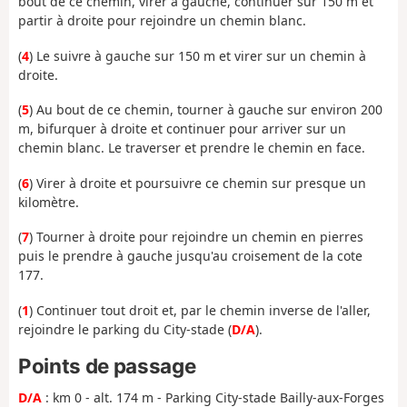
bout de ce chemin, virer à gauche, continuer sur 150 m et
partir à droite pour rejoindre un chemin blanc.
(
4
) Le suivre à gauche sur 150 m et virer sur un chemin à
droite.
(
5
) Au bout de ce chemin, tourner à gauche sur environ 200
m, bifurquer à droite et continuer pour arriver sur un
chemin blanc. Le traverser et prendre le chemin en face.
(
6
) Virer à droite et poursuivre ce chemin sur presque un
kilomètre.
(
7
) Tourner à droite pour rejoindre un chemin en pierres
puis le prendre à gauche jusqu'au croisement de la cote
177.
(
1
) Continuer tout droit et, par le chemin inverse de l'aller,
rejoindre le parking du City-stade (
D/A
).
Points de passage
D/A
: km 0 - alt. 174 m - Parking City-stade Bailly-aux-Forges