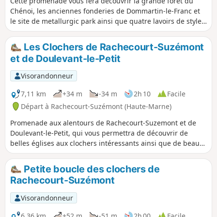
Cette promenade vous fera découvrir la grande forêt du
Chénoi, les anciennes fonderies de Dommartin-le-Franc et
le site de metallurgic park ainsi que quatre lavoirs de styles
différents.
Les Clochers de Rachecourt-Suzémont
et de Doulevant-le-Petit
Visorandonneur
7,11 km
+34 m
-34 m
2h 10
Facile
Départ à Rachecourt-Suzémont (Haute-Marne)
Promenade aux alentours de Rachecourt-Suzemont et de
Doulevant-le-Petit, qui vous permettra de découvrir de
belles églises aux clochers intéressants ainsi que de beaux
lavoirs.
Petite boucle des clochers de
Rachecourt-Suzémont
Visorandonneur
6,36 km
+52 m
-51 m
2h 00
Facile