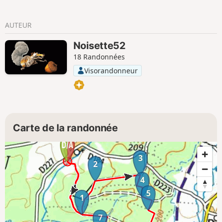
AUTEUR
Noisette52
18 Randonnées
Visorandonneur
Carte de la randonnée
3
2
4
5
1
7