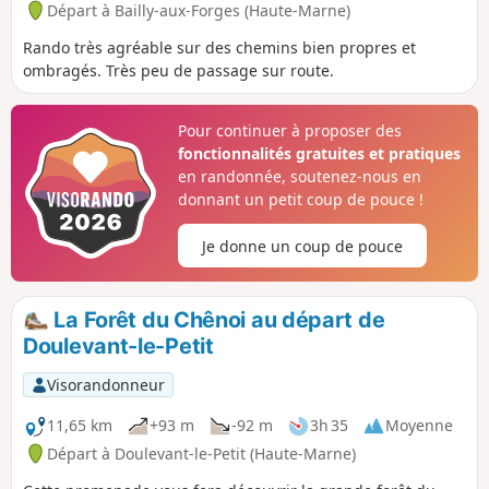
Départ à Bailly-aux-Forges (Haute-Marne)
Rando très agréable sur des chemins bien propres et
ombragés. Très peu de passage sur route.
Pour continuer à proposer des
fonctionnalités gratuites et pratiques
en randonnée, soutenez-nous en
donnant un petit coup de pouce !
Je donne un coup de pouce
La Forêt du Chênoi au départ de
Doulevant-le-Petit
Visorandonneur
11,65 km
+93 m
-92 m
3h 35
Moyenne
Départ à Doulevant-le-Petit (Haute-Marne)