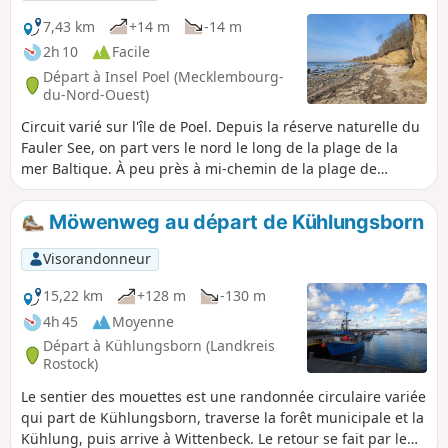
7,43 km
+14 m
-14 m
2h 10
Facile
Départ à Insel Poel (Mecklembourg-
du-Nord-Ouest)
Circuit varié sur l'île de Poel. Depuis la réserve naturelle du
Fauler See, on part vers le nord le long de la plage de la
mer Baltique. À peu près à mi-chemin de la plage de
Timmendorf, on arrive à une magnifique falaise. À
Timmendorf Strand, en plus de la belle plage de sable, on
Möwenweg au départ de Kühlungsborn
trouve un port avec des bateaux de pêche et un joli phare.
Le retour se fait par Timmendorf, Hinter Wangern et le long
Visorandonneur
du Fauler See.
15,22 km
+128 m
-130 m
4h 45
Moyenne
Départ à Kühlungsborn (Landkreis
Rostock)
Le sentier des mouettes est une randonnée circulaire variée
qui part de Kühlungsborn, traverse la forêt municipale et la
Kühlung, puis arrive à Wittenbeck. Le retour se fait par le