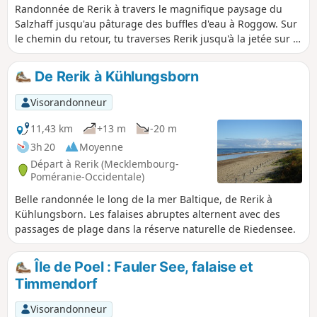
Randonnée de Rerik à travers le magnifique paysage du
Salzhaff jusqu'au pâturage des buffles d'eau à Roggow. Sur
le chemin du retour, tu traverses Rerik jusqu'à la jetée sur la
mer Baltique et passes devant l'église pour revenir au
parking.
De Rerik à Kühlungsborn
Visorandonneur
11,43 km
+13 m
-20 m
3h 20
Moyenne
Départ à Rerik (Mecklembourg-
Poméranie-Occidentale)
Belle randonnée le long de la mer Baltique, de Rerik à
Kühlungsborn. Les falaises abruptes alternent avec des
passages de plage dans la réserve naturelle de Riedensee.
Île de Poel : Fauler See, falaise et
Timmendorf
Visorandonneur