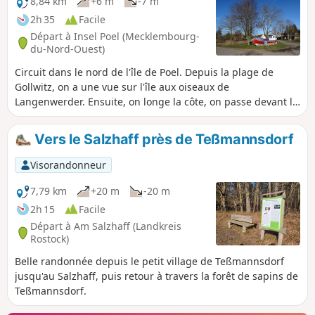
8,84 km
+6 m
-7 m
2h 35
Facile
Départ à Insel Poel (Mecklembourg-
du-Nord-Ouest)
Circuit dans le nord de l'île de Poel. Depuis la plage de
Gollwitz, on a une vue sur l'île aux oiseaux de
Langenwerder. Ensuite, on longe la côte, on passe devant le
phare de Gollwitz jusqu'au village Am Schwarzen Busch,
puis on revient vers l'intérieur des terres jusqu'au point de
Vers le Salzhaff près de Teßmannsdorf
départ.
Visorandonneur
7,79 km
+20 m
-20 m
2h 15
Facile
Départ à Am Salzhaff (Landkreis
Rostock)
Belle randonnée depuis le petit village de Teßmannsdorf
jusqu'au Salzhaff, puis retour à travers la forêt de sapins de
Teßmannsdorf.