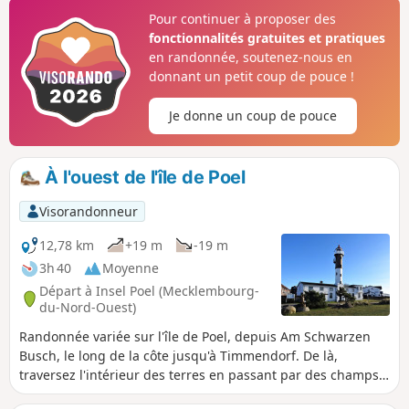
Pour continuer à proposer des
fonctionnalités gratuites et pratiques
en randonnée, soutenez-nous en
donnant un petit coup de pouce !
Je donne un coup de pouce
À l'ouest de l'île de Poel
Visorandonneur
12,78 km
+19 m
-19 m
3h 40
Moyenne
Départ à Insel Poel (Mecklembourg-
du-Nord-Ouest)
Randonnée variée sur l'île de Poel, depuis Am Schwarzen
Busch, le long de la côte jusqu'à Timmendorf. De là,
traversez l'intérieur des terres en passant par des champs
et via Kirchdorf pour revenir au point de départ.