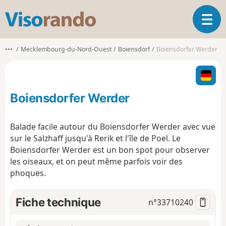
V
O
i
u
s
v
o
•••
Mecklembourg-du-Nord-Ouest
Boiensdorf
Boiensdorfer Werder
r
r
i
a
r
n
l
d
Boiensdorfer Werder
a
o
n
a
Balade facile autour du Boiensdorfer Werder avec vue
v
sur le Salzhaff jusqu'à Rerik et l'île de Poel. Le
i
Boiensdorfer Werder est un bon spot pour observer
g
les oiseaux, et on peut même parfois voir des
a
t
phoques.
i
o
Fiche technique
n°
33710240
n