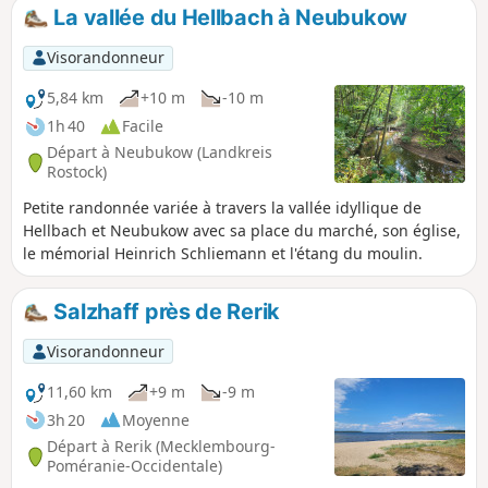
La vallée du Hellbach à Neubukow
Visorandonneur
5,84 km
+10 m
-10 m
1h 40
Facile
Départ à Neubukow (Landkreis
Rostock)
Petite randonnée variée à travers la vallée idyllique de
Hellbach et Neubukow avec sa place du marché, son église,
le mémorial Heinrich Schliemann et l'étang du moulin.
Salzhaff près de Rerik
Visorandonneur
11,60 km
+9 m
-9 m
3h 20
Moyenne
Départ à Rerik (Mecklembourg-
Poméranie-Occidentale)