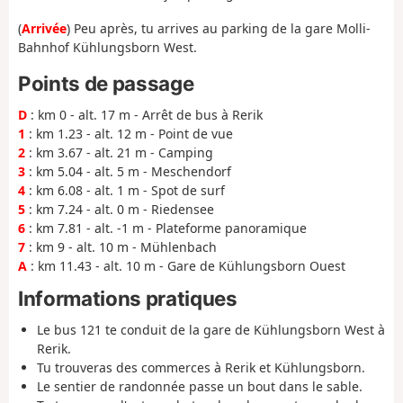
(
Arrivée
) Peu après, tu arrives au parking de la gare Molli-
Bahnhof Kühlungsborn West.
Points de passage
D
: km 0 - alt. 17 m - Arrêt de bus à Rerik
1
: km 1.23 - alt. 12 m - Point de vue
2
: km 3.67 - alt. 21 m - Camping
3
: km 5.04 - alt. 5 m - Meschendorf
4
: km 6.08 - alt. 1 m - Spot de surf
5
: km 7.24 - alt. 0 m - Riedensee
6
: km 7.81 - alt. -1 m - Plateforme panoramique
7
: km 9 - alt. 10 m - Mühlenbach
A
: km 11.43 - alt. 10 m - Gare de Kühlungsborn Ouest
Informations pratiques
Le bus 121 te conduit de la gare de Kühlungsborn West à
Rerik.
Tu trouveras des commerces à Rerik et Kühlungsborn.
Le sentier de randonnée passe un bout dans le sable.