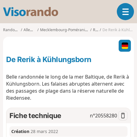
V
O
i
u
s
v
o
Randonnées
Allemagne
Mecklembourg-Poméranie-Occidentale
Rerik
De Rerik à Kühlungsborn
r
r
i
a
r
n
l
d
De Rerik à Kühlungsborn
a
o
n
a
Belle randonnée le long de la mer Baltique, de Rerik à
v
Kühlungsborn. Les falaises abruptes alternent avec
i
des passages de plage dans la réserve naturelle de
g
Riedensee.
a
t
i
Fiche technique
n°
20558280
o
n
Création
28 mars 2022