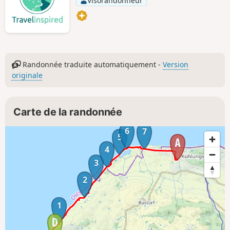
Visorandonneur
Randonnée traduite automatiquement -
Version
originale
Carte de la randonnée
6
7
5
4
3
2
1