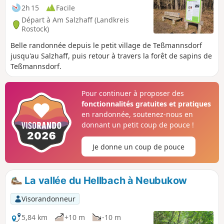
2h 15
Facile
Départ à Am Salzhaff (Landkreis
Rostock)
Belle randonnée depuis le petit village de Teßmannsdorf
jusqu'au Salzhaff, puis retour à travers la forêt de sapins de
Teßmannsdorf.
Pour continuer à proposer des
fonctionnalités gratuites et pratiques
en randonnée, soutenez-nous en
donnant un petit coup de pouce !
Je donne un coup de pouce
La vallée du Hellbach à Neubukow
Visorandonneur
5,84 km
+10 m
-10 m