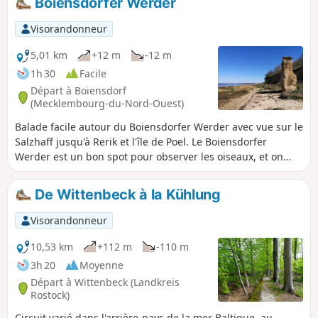
Boiensdorfer Werder
Visorandonneur
5,01 km
+12 m
-12 m
1h 30
Facile
Départ à Boiensdorf
(Mecklembourg-du-Nord-Ouest)
Balade facile autour du Boiensdorfer Werder avec vue sur le
Salzhaff jusqu'à Rerik et l'île de Poel. Le Boiensdorfer
Werder est un bon spot pour observer les oiseaux, et on
peut même parfois voir des phoques.
De Wittenbeck à la Kühlung
Visorandonneur
10,53 km
+112 m
-110 m
3h 20
Moyenne
Départ à Wittenbeck (Landkreis
Rostock)
Circuit varié dans l'arrière-pays de la mer Baltique, au