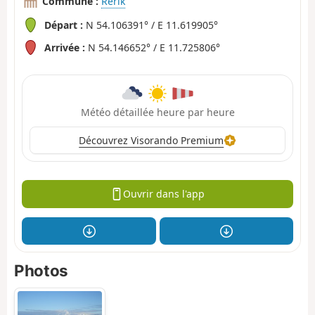
Commune :
Rerik
Départ :
N 54.106391° / E 11.619905°
Arrivée :
N 54.146652° / E 11.725806°
Météo détaillée heure par heure
Découvrez Visorando Premium
Ouvrir dans l'app
Photos