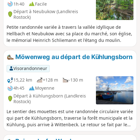
1h 40
Facile
Départ à Neubukow (Landkreis
Rostock)
Petite randonnée variée à travers la vallée idyllique de
Hellbach et Neubukow avec sa place du marché, son église,
le mémorial Heinrich Schliemann et l'étang du moulin.
Möwenweg au départ de Kühlungsborn
Visorandonneur
15,22 km
+128 m
-130 m
4h 45
Moyenne
Départ à Kühlungsborn (Landkreis
Rostock)
Le sentier des mouettes est une randonnée circulaire variée
qui part de Kühlungsborn, traverse la forêt municipale et la
Kühlung, puis arrive à Wittenbeck. Le retour se fait par le
Fulgenweg, en passant par le port et la jetée, jusqu'au point
de départ à Kühlungsborn.