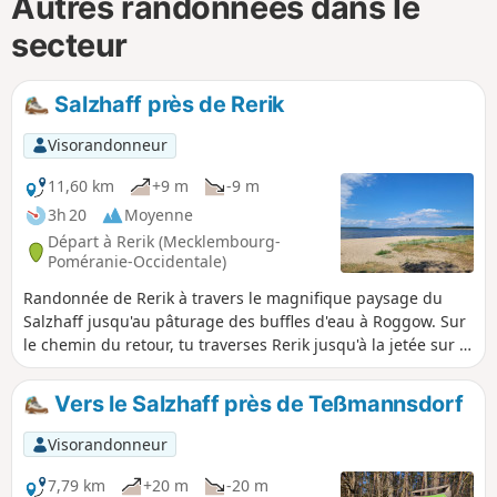
Autres randonnées dans le
secteur
Salzhaff près de Rerik
Visorandonneur
11,60 km
+9 m
-9 m
3h 20
Moyenne
Départ à Rerik (Mecklembourg-
Poméranie-Occidentale)
Randonnée de Rerik à travers le magnifique paysage du
Salzhaff jusqu'au pâturage des buffles d'eau à Roggow. Sur
le chemin du retour, tu traverses Rerik jusqu'à la jetée sur la
mer Baltique et passes devant l'église pour revenir au
parking.
Vers le Salzhaff près de Teßmannsdorf
Visorandonneur
7,79 km
+20 m
-20 m