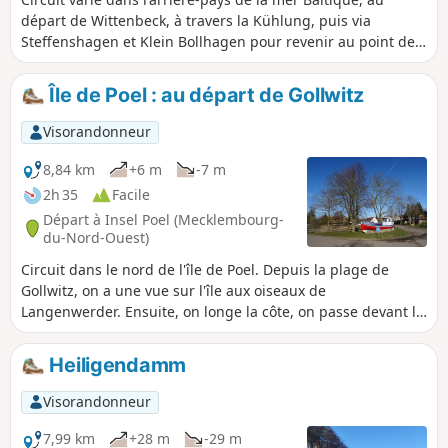
départ de Wittenbeck, à travers la Kühlung, puis via
Steffenshagen et Klein Bollhagen pour revenir au point de
départ.
Île de Poel : au départ de Gollwitz
Visorandonneur
8,84 km
+6 m
-7 m
2h 35
Facile
Départ à Insel Poel (Mecklembourg-
du-Nord-Ouest)
Circuit dans le nord de l'île de Poel. Depuis la plage de
Gollwitz, on a une vue sur l'île aux oiseaux de
Langenwerder. Ensuite, on longe la côte, on passe devant le
phare de Gollwitz jusqu'au village Am Schwarzen Busch,
puis on revient vers l'intérieur des terres jusqu'au point de
Heiligendamm
départ.
Visorandonneur
7,99 km
+28 m
-29 m