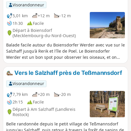
Visorandonneur
5,01 km
+12 m
-12 m
1h 30
Facile
Départ à Boiensdorf
(Mecklembourg-du-Nord-Ouest)
Balade facile autour du Boiensdorfer Werder avec vue sur le
Salzhaff jusqu'à Rerik et l'île de Poel. Le Boiensdorfer
Werder est un bon spot pour observer les oiseaux, et on
peut même parfois voir des phoques.
Vers le Salzhaff près de Teßmannsdorf
Visorandonneur
7,79 km
+20 m
-20 m
2h 15
Facile
Départ à Am Salzhaff (Landkreis
Rostock)
Belle randonnée depuis le petit village de Teßmannsdorf
jusqu'au Salzhaff, puis retour à travers la forêt de sapins de