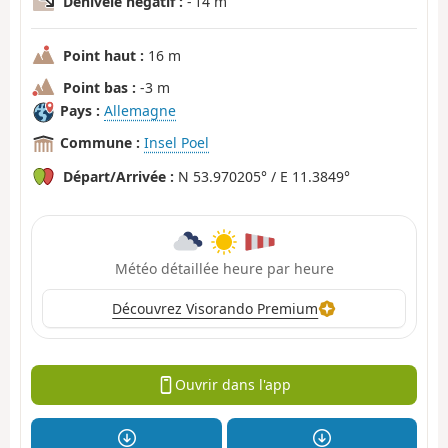
Dénivelé négatif :
- 14 m
Point haut :
16 m
Point bas :
-3 m
Pays :
Allemagne
Commune :
Insel Poel
Départ/Arrivée :
N 53.970205° / E 11.3849°
Météo détaillée heure par heure
Découvrez Visorando Premium
Ouvrir dans l'app