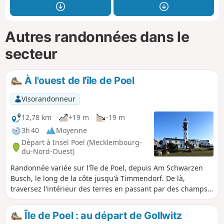
Autres randonnées dans le
secteur
À l'ouest de l'île de Poel
Visorandonneur
12,78 km
+19 m
-19 m
3h 40
Moyenne
Départ à Insel Poel (Mecklembourg-
du-Nord-Ouest)
Randonnée variée sur l'île de Poel, depuis Am Schwarzen
Busch, le long de la côte jusqu'à Timmendorf. De là,
traversez l'intérieur des terres en passant par des champs
et via Kirchdorf pour revenir au point de départ.
Île de Poel : au départ de Gollwitz