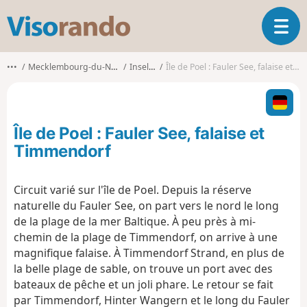
V
O
i
u
s
v
o
•••
Mecklembourg-du-Nord-Ouest
Insel Poel
Île de Poel : Fauler See, falaise et Timmendorf
r
r
i
a
r
n
l
d
Île de Poel : Fauler See, falaise et
a
o
n
Timmendorf
a
v
Circuit varié sur l'île de Poel. Depuis la réserve
i
naturelle du Fauler See, on part vers le nord le long
g
a
de la plage de la mer Baltique. À peu près à mi-
t
chemin de la plage de Timmendorf, on arrive à une
i
magnifique falaise. À Timmendorf Strand, en plus de
o
la belle plage de sable, on trouve un port avec des
n
bateaux de pêche et un joli phare. Le retour se fait
par Timmendorf, Hinter Wangern et le long du Fauler