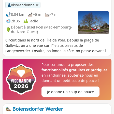
Visorandonneur
8,84 km
+6 m
-7 m
2h 35
Facile
Départ à Insel Poel (Mecklembourg-
du-Nord-Ouest)
Circuit dans le nord de l'île de Poel. Depuis la plage de
Gollwitz, on a une vue sur l'île aux oiseaux de
Langenwerder. Ensuite, on longe la côte, on passe devant le
phare de Gollwitz jusqu'au village Am Schwarzen Busch,
puis on revient vers l'intérieur des terres jusqu'au point de
Pour continuer à proposer des
départ.
fonctionnalités gratuites et pratiques
en randonnée, soutenez-nous en
donnant un petit coup de pouce !
Je donne un coup de pouce
Boiensdorfer Werder