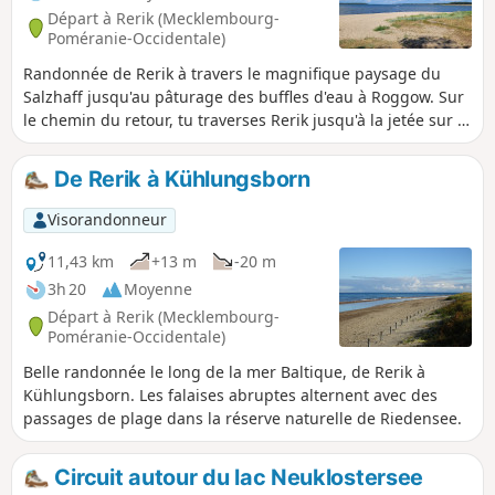
Départ à Rerik (Mecklembourg-
Poméranie-Occidentale)
Randonnée de Rerik à travers le magnifique paysage du
Salzhaff jusqu'au pâturage des buffles d'eau à Roggow. Sur
le chemin du retour, tu traverses Rerik jusqu'à la jetée sur la
mer Baltique et passes devant l'église pour revenir au
parking.
De Rerik à Kühlungsborn
Visorandonneur
11,43 km
+13 m
-20 m
3h 20
Moyenne
Départ à Rerik (Mecklembourg-
Poméranie-Occidentale)
Belle randonnée le long de la mer Baltique, de Rerik à
Kühlungsborn. Les falaises abruptes alternent avec des
passages de plage dans la réserve naturelle de Riedensee.
Circuit autour du lac Neuklostersee