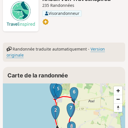
235 Randonnées
Visorandonneur
Randonnée traduite automatiquement -
Version
originale
Carte de la randonnée
4
5
3
6
7
2
8