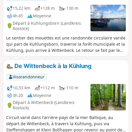
15,22 km
+128 m
-130 m
4h 45
Moyenne
Départ à Kühlungsborn (Landkreis
Rostock)
Le sentier des mouettes est une randonnée circulaire variée
qui part de Kühlungsborn, traverse la forêt municipale et la
Kühlung, puis arrive à Wittenbeck. Le retour se fait par le
Fulgenweg, en passant par le port et la jetée, jusqu'au point
de départ à Kühlungsborn.
De Wittenbeck à la Kühlung
Visorandonneur
10,53 km
+112 m
-110 m
3h 20
Moyenne
Départ à Wittenbeck (Landkreis
Rostock)
Circuit varié dans l'arrière-pays de la mer Baltique, au
départ de Wittenbeck, à travers la Kühlung, puis via
Steffenshagen et Klein Bollhagen pour revenir au point de