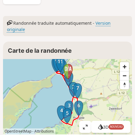
Randonnée traduite automatiquement -
Version
originale
Carte de la randonnée
10
11
9
8
1
2
7
3
6
4
5
3D
NOUVEAU
A
OpenStreetMap -
Attributions