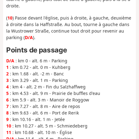
droite.
(
10
) Passe devant l'église, puis à droite, à gauche, deuxième
à droite dans la Haffstraße. Au bout, tourne à gauche dans
la Wustrower Straße, continue tout droit pour revenir au
parking (
D/A
).
Points de passage
D/A
: km 0 - alt. 6 m - Parking
1
: km 0.72 - alt. 0 m - Kuhberg
2
: km 1.68 - alt. -2 m - Banc
3
: km 3.29 - alt. 1 m - Parking
4
: km 4 - alt. 2 m - Fin du Salzhaffweg
5
: km 4.53 - alt. 9 m - Prairie de buffles d'eau
6
: km 5.9 - alt. 3 m - Manoir de Roggow
7
: km 7.27 - alt. 8 m - Aire de repos
8
: km 9.63 - alt. 6 m - Port de Rerik
9
: km 10.16 - alt. 1 m - Jetée
10
: km 10.27 - alt. 5 m - Schmiedeberg
11
: km 10.68 - alt. 10 m - Église
D/A
: km 11.6 - alt. 6 m - Parking