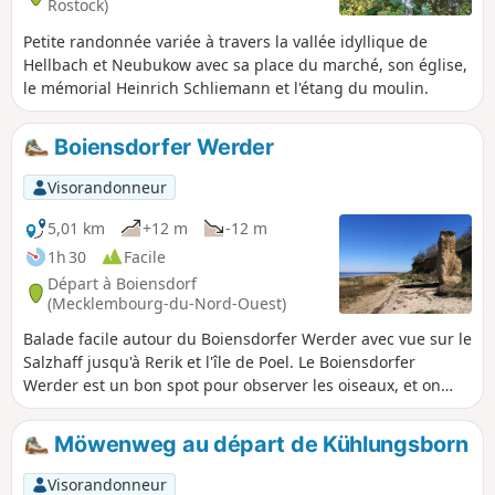
Rostock)
Petite randonnée variée à travers la vallée idyllique de
Hellbach et Neubukow avec sa place du marché, son église,
le mémorial Heinrich Schliemann et l'étang du moulin.
Boiensdorfer Werder
Visorandonneur
5,01 km
+12 m
-12 m
1h 30
Facile
Départ à Boiensdorf
(Mecklembourg-du-Nord-Ouest)
Balade facile autour du Boiensdorfer Werder avec vue sur le
Salzhaff jusqu'à Rerik et l'île de Poel. Le Boiensdorfer
Werder est un bon spot pour observer les oiseaux, et on
peut même parfois voir des phoques.
Möwenweg au départ de Kühlungsborn
Visorandonneur