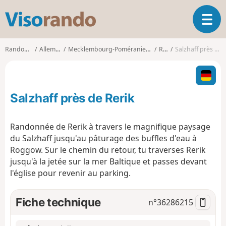
V
O
i
u
s
v
o
Randonnées
Allemagne
Mecklembourg-Poméranie-Occidentale
Rerik
Salzhaff près de Rerik
r
r
i
a
r
n
l
d
Salzhaff près de Rerik
a
o
n
a
Randonnée de Rerik à travers le magnifique paysage
v
du Salzhaff jusqu'au pâturage des buffles d'eau à
i
Roggow. Sur le chemin du retour, tu traverses Rerik
g
jusqu'à la jetée sur la mer Baltique et passes devant
a
t
l'église pour revenir au parking.
i
o
Fiche technique
n°
36286215
n