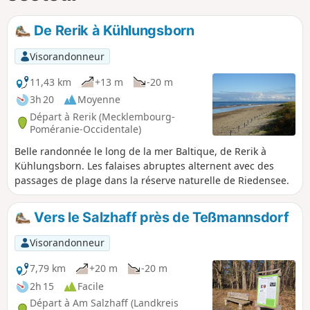
De Rerik à Kühlungsborn
Visorandonneur
11,43 km
+13 m
-20 m
3h 20
Moyenne
Départ à Rerik (Mecklembourg-
Poméranie-Occidentale)
Belle randonnée le long de la mer Baltique, de Rerik à
Kühlungsborn. Les falaises abruptes alternent avec des
passages de plage dans la réserve naturelle de Riedensee.
Vers le Salzhaff près de Teßmannsdorf
Visorandonneur
7,79 km
+20 m
-20 m
2h 15
Facile
Départ à Am Salzhaff (Landkreis