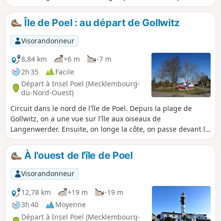
départ.
Île de Poel : au départ de Gollwitz
Visorandonneur
8,84 km
+6 m
-7 m
2h 35
Facile
Départ à Insel Poel (Mecklembourg-
du-Nord-Ouest)
Circuit dans le nord de l'île de Poel. Depuis la plage de
Gollwitz, on a une vue sur l'île aux oiseaux de
Langenwerder. Ensuite, on longe la côte, on passe devant le
phare de Gollwitz jusqu'au village Am Schwarzen Busch,
puis on revient vers l'intérieur des terres jusqu'au point de
À l'ouest de l'île de Poel
départ.
Visorandonneur
12,78 km
+19 m
-19 m
3h 40
Moyenne
Départ à Insel Poel (Mecklembourg-