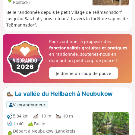
Rostock)
Belle randonnée depuis le petit village de Teßmannsdorf
jusqu'au Salzhaff, puis retour à travers la forêt de sapins de
Teßmannsdorf.
Pour continuer à proposer des
fonctionnalités gratuites et pratiques
en randonnée, soutenez-nous en
donnant un petit coup de pouce !
Je donne un coup de pouce
La vallée du Hellbach à Neubukow
Visorandonneur
5,84 km
+10 m
-10 m
1h 40
Facile
Départ à Neubukow (Landkreis