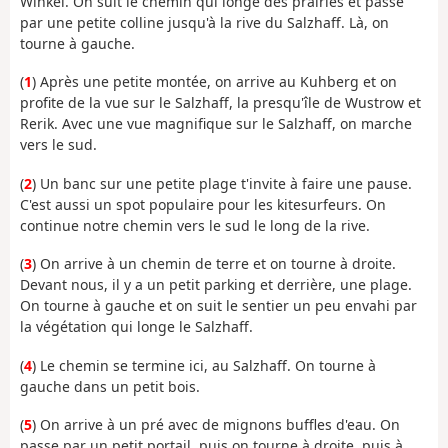
Winkel. On suit le chemin qui longe des prairies et passe
par une petite colline jusqu'à la rive du Salzhaff. Là, on
tourne à gauche.
(
1
) Après une petite montée, on arrive au Kuhberg et on
profite de la vue sur le Salzhaff, la presqu'île de Wustrow et
Rerik. Avec une vue magnifique sur le Salzhaff, on marche
vers le sud.
(
2
) Un banc sur une petite plage t'invite à faire une pause.
C'est aussi un spot populaire pour les kitesurfeurs. On
continue notre chemin vers le sud le long de la rive.
(
3
) On arrive à un chemin de terre et on tourne à droite.
Devant nous, il y a un petit parking et derrière, une plage.
On tourne à gauche et on suit le sentier un peu envahi par
la végétation qui longe le Salzhaff.
(
4
) Le chemin se termine ici, au Salzhaff. On tourne à
gauche dans un petit bois.
(
5
) On arrive à un pré avec de mignons buffles d'eau. On
passe par un petit portail, puis on tourne à droite, puis à