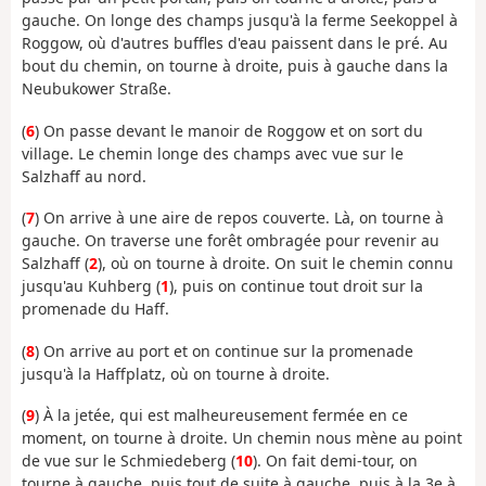
gauche. On longe des champs jusqu'à la ferme Seekoppel à
Roggow, où d'autres buffles d'eau paissent dans le pré. Au
bout du chemin, on tourne à droite, puis à gauche dans la
Neubukower Straße.
(
6
) On passe devant le manoir de Roggow et on sort du
village. Le chemin longe des champs avec vue sur le
Salzhaff au nord.
(
7
) On arrive à une aire de repos couverte. Là, on tourne à
gauche. On traverse une forêt ombragée pour revenir au
Salzhaff (
2
), où on tourne à droite. On suit le chemin connu
jusqu'au Kuhberg (
1
), puis on continue tout droit sur la
promenade du Haff.
(
8
) On arrive au port et on continue sur la promenade
jusqu'à la Haffplatz, où on tourne à droite.
(
9
) À la jetée, qui est malheureusement fermée en ce
moment, on tourne à droite. Un chemin nous mène au point
de vue sur le Schmiedeberg (
10
). On fait demi-tour, on
tourne à gauche, puis tout de suite à gauche, puis à la 3e à